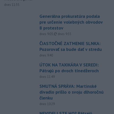
dnes 11:55
Generálna prokuratúra podala
pre určenie volebných obvodov
8 protestov
aktualizované
dnes 9:03
,
dnes 9:55
ČIASTOČNÉ ZATMENIE SLNKA:
Pozorovať sa bude dať v stredu
dnes 9:40
ÚTOK NA TAXIKÁRA V SEREDI:
Pátrajú po dvoch tínedžeroch
dnes 11:49
SMUTNÁ SPRÁVA: Martinské
divadlo prišlo o svoju dlhoročnú
členku
dnes 10:29
NEVIDELI STE HO? Pátrajú