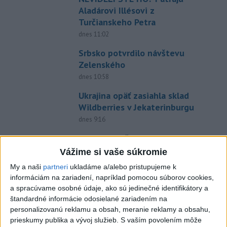
Aladárovi Illésovi z
Turčianskeho Petra
dnes 11:02
Srbsko potvrdilo návštevu
Zelenského
dnes 10:58
Ukrajina opäť zasiahla sklad
Wildberries v Jekaterinburgu
dnes 9:16
Forsterovú čaká v Birminghame
opäť dvojboj, Volka piate ME
Vážime si vaše súkromie
dnes 11:43
My a naši
partneri
ukladáme a/alebo pristupujeme k
informáciám na zariadení, napríklad pomocou súborov cookies,
O Haraslína má záujem
a spracúvame osobné údaje, ako sú jedinečné identifikátory a
saudskoarabský Al-Fateh
štandardné informácie odosielané zariadením na
dnes 10:44
personalizovanú reklamu a obsah, meranie reklamy a obsahu,
prieskumy publika a vývoj služieb.
S vaším povolením môže
Práve teraz