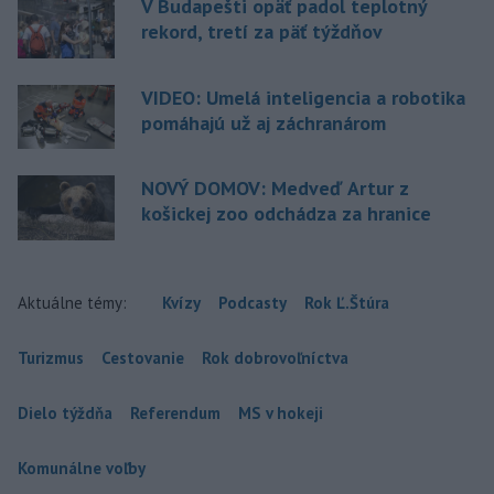
V Budapešti opäť padol teplotný
rekord, tretí za päť týždňov
VIDEO: Umelá inteligencia a robotika
pomáhajú už aj záchranárom
NOVÝ DOMOV: Medveď Artur z
košickej zoo odchádza za hranice
Aktuálne témy:
Kvízy
Podcasty
Rok Ľ.Štúra
Turizmus
Cestovanie
Rok dobrovoľníctva
Dielo týždňa
Referendum
MS v hokeji
Komunálne voľby