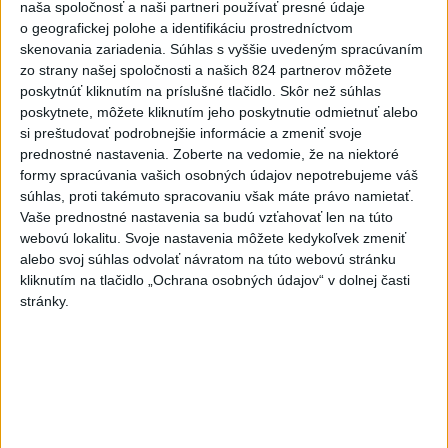
naša spoločnosť a naši partneri používať presné údaje
-
Silné búrky vo štvrtok vyvolali v hornatých oblastiach
o geografickej polohe a identifikáciu prostredníctvom
12:00
západného
Rakúska povodne a zosuvy pôdy.
skenovania zariadenia. Súhlas s vyššie uvedeným spracúvaním
zo strany našej spoločnosti a našich 824 partnerov môžete
poskytnúť kliknutím na príslušné tlačidlo. Skôr než súhlas
Viac
poskytnete, môžete kliknutím jeho poskytnutie odmietnuť alebo
Videá a prenosy TASR TV
si preštudovať podrobnejšie informácie a zmeniť svoje
prednostné nastavenia.
Zoberte na vedomie, že na niektoré
Deväť Slovákov zabojuje na ME v Paríži
formy spracúvania vašich osobných údajov nepotrebujeme váš
o čo najlepšie výsledky
súhlas, proti takémuto spracovaniu však máte právo namietať.
Vaše prednostné nastavenia sa budú vzťahovať len na túto
webovú lokalitu. Svoje nastavenia môžete kedykoľvek zmeniť
Viac
alebo svoj súhlas odvolať návratom na túto webovú stránku
Najčítanejšie
kliknutím na tlačidlo „Ochrana osobných údajov“ v dolnej časti
stránky.
6h
24h
7d
Po streľbe v škole neďaleko Bangkoku
1
hlásia štyroch mŕtvych
2
Kruhová križovatka v Poprade v smere z Hozelca bude