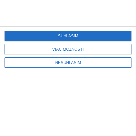
....
SÚHLASÍM
VIAC MOŽNOSTÍ
NESÚHLASÍM
....