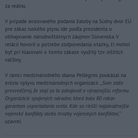
za reálnu.
V prípade avizovaného podania žaloby na Súdny dvor EÚ
pre zákaz ruského plynu ide podľa prezidenta o
obhajovanie národnoštátnych záujmov Slovenska. V
relácii hovoril o potrebe zodpovedania otázky, či mohol
byť pri hlasovaní o tomto zákaze využitý tzv. inštitút
väčšiny.
V rámci medzinárodného diania Pellegrini poukázal na
eróziu vplyvu medzinárodných organizácií.
„Som stále
presvedčený, že stojí za to zabojovať o výraznejšiu reformu
Organizácie spojených národov, ktorá bola 80 rokov
garantom usporiadania sveta. Kde sa riešili najzávažnejšie
vojenské konflikty alebo hrozby vojenských konfliktov,“
uzavrel.