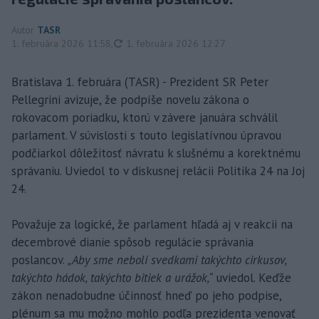
Autor
TASR
aktualizované
1. februára 2026 11:58
,
1. februára 2026 12:27
Bratislava 1. februára (TASR) - Prezident SR Peter
Pellegrini avizuje, že podpíše novelu zákona o
rokovacom poriadku, ktorú v závere januára schválil
parlament. V súvislosti s touto legislatívnou úpravou
podčiarkol dôležitosť návratu k slušnému a korektnému
správaniu. Uviedol to v diskusnej relácii Politika 24 na Joj
24.
Považuje za logické, že parlament hľadá aj v reakcii na
decembrové dianie spôsob regulácie správania
poslancov.
„Aby sme neboli svedkami takýchto cirkusov,
takýchto hádok, takýchto bitiek a urážok,“
uviedol. Keďže
zákon nenadobudne účinnosť hneď po jeho podpise,
plénum sa mu možno mohlo podľa prezidenta venovať