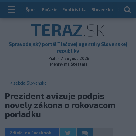
Index
Šport
Počasie
Publicistika
Slovensko
Zahranič
TERAZ
.SK
Spravodajský portál Tlačovej agentúry Slovenskej
republiky
Piatok
7. august 2026
Meniny má
Štefánia
< sekcia
Slovensko
Prezident avizuje podpis
novely zákona o rokovacom
poriadku
Zdieľaj na Facebooku