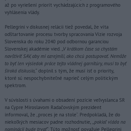
až po vyriešení priorít vychádzajúcich z programového
vyhlásenia vlády.
Pellegrini v diskusnej relácii tiež povedal, že víta
odštartovanie procesu tvorby spracovania Vízie rozvoja
Slovenska do roku 2040 pod odbornou garanciou
Slovenskej akadémie vied.
„V krátkom čase sa chystám
navštíviť SAV, aby mi ozrejmili, ako chcú postupovať. Nemôže
to byť len výsledok práce tejto vládnej garnitúry, musí to byť
široká diskusia,“
doplnil s tým, že musí ísť o priority,
ktoré sú nespochybniteľné naprieč celým politickým
spektrom.
V súvislosti s úvahami o obsadení pozície veľvyslanca SR
na Cypre Miroslavom Radačovským prezident
informoval, že „proces je na stole“. Predpokladá, že do
niekoľkých mesiacov padne rozhodnutie,
„pokiaľ vláda na
nominácii bude trvať“
. Túto možnosť považuje Pellegrini