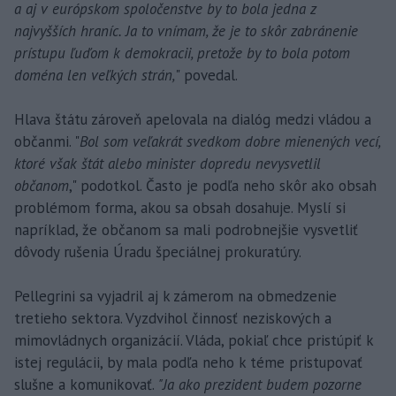
a aj v európskom spoločenstve by to bola jedna z
najvyšších hraníc. Ja to vnímam, že je to skôr zabránenie
prístupu ľuďom k demokracii, pretože by to bola potom
doména len veľkých strán,
" povedal.
Hlava štátu zároveň apelovala na dialóg medzi vládou a
občanmi. "
Bol som veľakrát svedkom dobre mienených vecí,
ktoré však štát alebo minister dopredu nevysvetlil
občanom
," podotkol. Často je podľa neho skôr ako obsah
problémom forma, akou sa obsah dosahuje. Myslí si
napríklad, že občanom sa mali podrobnejšie vysvetliť
dôvody rušenia Úradu špeciálnej prokuratúry.
Pellegrini sa vyjadril aj k zámerom na obmedzenie
tretieho sektora. Vyzdvihol činnosť neziskových a
mimovládnych organizácií. Vláda, pokiaľ chce pristúpiť k
istej regulácii, by mala podľa neho k téme pristupovať
slušne a komunikovať.
"Ja ako prezident budem pozorne