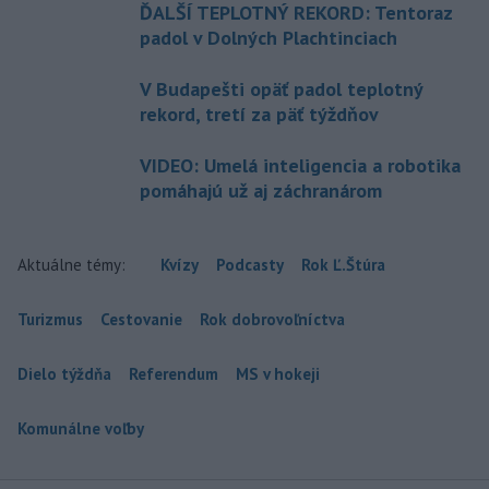
ĎALŠÍ TEPLOTNÝ REKORD: Tentoraz
padol v Dolných Plachtinciach
V Budapešti opäť padol teplotný
rekord, tretí za päť týždňov
VIDEO: Umelá inteligencia a robotika
pomáhajú už aj záchranárom
Aktuálne témy:
Kvízy
Podcasty
Rok Ľ.Štúra
Turizmus
Cestovanie
Rok dobrovoľníctva
Dielo týždňa
Referendum
MS v hokeji
Komunálne voľby