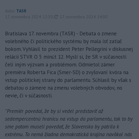
Autor
TASR
aktualizované
17. novembra 2024 12:30
,
17. novembra 2024 14:00
Bratislava 17. novembra (TASR) - Debata o zmene
volebného či politického systému by mala ísť zatiaľ
bokom. Vyhlásil to prezident Peter Pellegrini v diskusnej
relácii STVR O 5 minút 12. Myslí si, že SR v súčasnosti
čelí iným výzvam a problémom. Odmietol zámer
premiéra Roberta Fica (Smer-SD) o zvyšovaní kvóra na
vstup politickej strany do parlamentu. Súhlasil by však s
debatou o zámere na zmenu volebných obvodov, no
nevie, či v súčasnosti.
"
Premiér povedal, že by si vedel predstaviť až
sedempercentnú hranicu na vstup do parlamentu, tak to by
sme potom museli povedať, že Slovensko by patrilo k
extrému. To nemá žiadna demokratická krajina navôkol nás