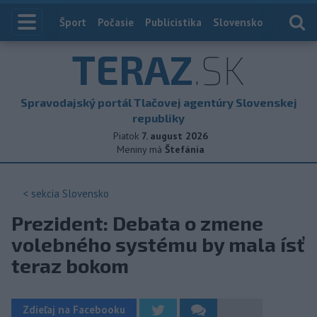
Index
Šport
Počasie
Publicistika
Slovensko
Zahranič
TERAZ
.SK
Spravodajský portál Tlačovej agentúry Slovenskej
republiky
Piatok
7. august 2026
Meniny má
Štefánia
< sekcia
Slovensko
Prezident: Debata o zmene
volebného systému by mala ísť
teraz bokom
Zdieľaj na Facebooku