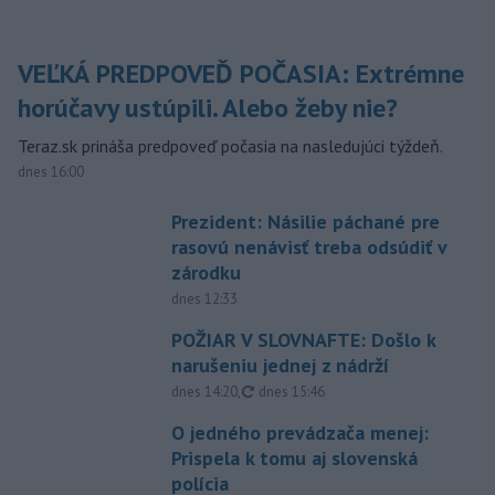
VEĽKÁ PREDPOVEĎ POČASIA: Extrémne
horúčavy ustúpili. Alebo žeby nie?
Teraz.sk prináša predpoveď počasia na nasledujúci týždeň.
dnes 16:00
Prezident: Násilie páchané pre
rasovú nenávisť treba odsúdiť v
zárodku
dnes 12:33
POŽIAR V SLOVNAFTE: Došlo k
narušeniu jednej z nádrží
aktualizované
dnes 14:20
,
dnes 15:46
O jedného prevádzača menej:
Prispela k tomu aj slovenská
polícia