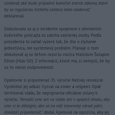
sledovať, aké bude prípadné konečné znenie zákona, ktoré
by sa reguláciou tretieho sektora malo zaoberať
,"
deklaroval.
Diskutovalo sa aj o incidente spojenom s obvinením
košického policajta zo zabitia zaistenej osoby. Podľa
prezidenta to zatiaľ vyzerá tak, že išlo o zlyhanie
jednotlivca, nie systémový problém. Plánuje o tom
diskutovať aj so šéfom rezortu vnútra Matúšom Šutajom
Eštok (Hlas-SD). Z informácií, ktoré má, si nemyslí, že by
za to niesol zodpovednosť.
Opätovne si pripomenul 35. výročie Nežnej revolúcie.
Vyzdvihol jej odkaz. Vyzval na zmier a rešpekt. Opäť
skritizoval vládu, že nepripravila oficiálne oslavy k
výročiu. "
Nenašli sme ani vo vláde ani v opozícii zhodu, aby
sme si to dôstojne, ako sa na náš slovenský národ patrí,
dokázali pripomenúť,
" dodal. Apeloval na opozíciu, aby jej