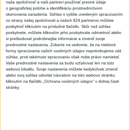
naša spoločnosť a naši partneri používať presné údaje
Slováci získali vo Vichy bronz,
o geografickej polohe a identifikáciu prostredníctvom
skenovania zariadenia. Súhlas s vyššie uvedeným spracúvaním
Lacko: Rastú talentovaní hráči
zo strany našej spoločnosti a našich 824 partnerov môžete
dnes 15:51
poskytnúť kliknutím na príslušné tlačidlo. Skôr než súhlas
poskytnete, môžete kliknutím jeho poskytnutie odmietnuť alebo
Slovenky remizovali v druhom
si preštudovať podrobnejšie informácie a zmeniť svoje
prípravnom dueli so Slovinkami
prednostné nastavenia.
Zoberte na vedomie, že na niektoré
2:2
formy spracúvania vašich osobných údajov nepotrebujeme váš
dnes 17:13
súhlas, proti takémuto spracovaniu však máte právo namietať.
Vaše prednostné nastavenia sa budú vzťahovať len na túto
Práve teraz
webovú lokalitu. Svoje nastavenia môžete kedykoľvek zmeniť
alebo svoj súhlas odvolať návratom na túto webovú stránku
-
Slovenská polícia prispela k objasneniu prípadu
16:08
kliknutím na tlačidlo „Ochrana osobných údajov“ v dolnej časti
prevádzačstva,
ktorý sa podarilo ukončiť právoplatným odsúdením
stránky.
páchateľa v Maďarsku.
Viac
Videá a prenosy TASR TV
Deväť Slovákov zabojuje na ME v Paríži
o čo najlepšie výsledky