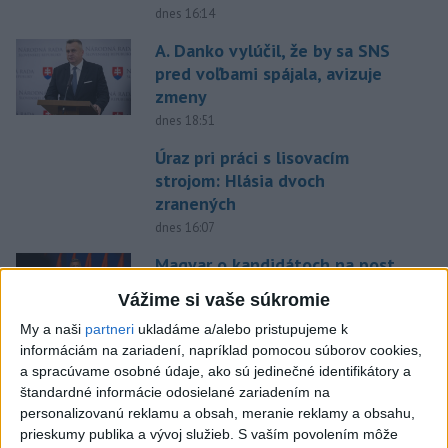
dnes 16:14
A. Danko vylúčil, že by sa SNS
pred voľbami spájala, avizuje
zmeny
dnes 18:51
Úraz pri práci s lisovacím
strojom: Hlásia dvoch
zranených
dnes 16:07
Magyar o kandidátoch na post
prezidenta: Mená nebudú
Vážime si vaše súkromie
prekvapením
My a naši
partneri
ukladáme a/alebo pristupujeme k
dnes 17:31
informáciám na zariadení, napríklad pomocou súborov cookies,
Románsky palác na Spišskom
a spracúvame osobné údaje, ako sú jedinečné identifikátory a
hrade sa podarilo staticky
štandardné informácie odosielané zariadením na
personalizovanú reklamu a obsah, meranie reklamy a obsahu,
zabezpečiť
prieskumy publika a vývoj služieb.
S vaším povolením môže
dnes 18:00