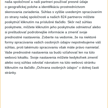
Práve teraz
naša spoločnosť a naši partneri používať presné údaje
o geografickej polohe a identifikáciu prostredníctvom
-
Okresný úrad (OÚ) Malacky vyhlásil v súvislosti s
21:43
skenovania zariadenia. Súhlas s vyššie uvedeným spracúvaním
požiarom
veľkého rozsahu vo Vojenskom obvode (VO) Záhorie
zo strany našej spoločnosti a našich 824 partnerov môžete
mimoriadnu situáciu. Jej vyhlásenie umožní v dotknutej lokalite
poskytnúť kliknutím na príslušné tlačidlo. Skôr než súhlas
efektívnejšiu koordináciu nasadených síl a prostriedkov.
poskytnete, môžete kliknutím jeho poskytnutie odmietnuť alebo
si preštudovať podrobnejšie informácie a zmeniť svoje
Viac
prednostné nastavenia.
Zoberte na vedomie, že na niektoré
Videá a prenosy TASR TV
formy spracúvania vašich osobných údajov nepotrebujeme váš
súhlas, proti takémuto spracovaniu však máte právo namietať.
Deväť Slovákov zabojuje na ME v Paríži
Vaše prednostné nastavenia sa budú vzťahovať len na túto
o čo najlepšie výsledky
webovú lokalitu. Svoje nastavenia môžete kedykoľvek zmeniť
alebo svoj súhlas odvolať návratom na túto webovú stránku
kliknutím na tlačidlo „Ochrana osobných údajov“ v dolnej časti
Viac
stránky.
Najčítanejšie
6h
24h
7d
DRÁMA V PARLAMENTE: Poslankyňa
1
hádzala do premiéra vajíčka