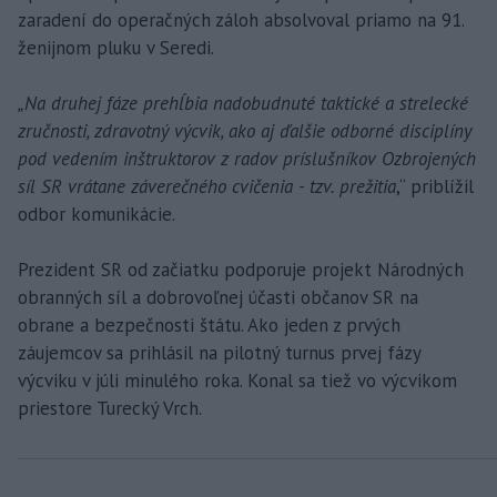
zaradení do operačných záloh absolvoval priamo na 91.
ženijnom pluku v Seredi.
„Na druhej fáze prehĺbia nadobudnuté taktické a strelecké
zručnosti, zdravotný výcvik, ako aj ďalšie odborné disciplíny
pod vedením inštruktorov z radov príslušníkov Ozbrojených
síl SR vrátane záverečného cvičenia - tzv. prežitia
,“ priblížil
odbor komunikácie.
Prezident SR od začiatku podporuje projekt Národných
obranných síl a dobrovoľnej účasti občanov SR na
obrane a bezpečnosti štátu. Ako jeden z prvých
záujemcov sa prihlásil na pilotný turnus prvej fázy
výcviku v júli minulého roka. Konal sa tiež vo výcvikom
priestore Turecký Vrch.