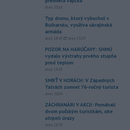
premiéra vajíčka
dnes 20:16
Typ dronu, ktorý vybuchol v
Bulharsku, využíva ukrajinská
armáda
aktualizované
dnes 18:43
,
dnes 19:29
POZOR NA HARÚČAVY: SHMÚ
vydalo výstrahy prvého stupňa
pred teplom
dnes 19:28
SMRŤ V HORÁCH: V Západných
Tatrách zomrel 76-ročný turista
dnes 20:04
ZÁCHRANÁRI V AKCII: Pomáhali
dvom poľským turistkám, obe
utrpeli úrazy
dnes 18:39