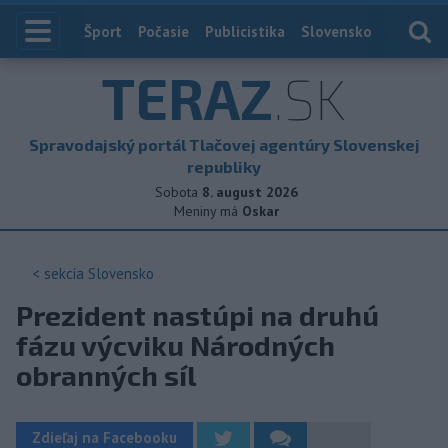
Index
Šport
Počasie
Publicistika
Slovensko
Zahranič
TERAZ
.SK
Spravodajský portál Tlačovej agentúry Slovenskej
republiky
Sobota
8. august 2026
Meniny má
Oskar
< sekcia
Slovensko
Prezident nastúpi na druhú
fázu výcviku Národných
obranných síl
Zdieľaj na Facebooku