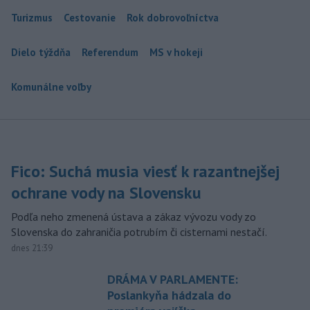
Turizmus
Cestovanie
Rok dobrovoľníctva
Dielo týždňa
Referendum
MS v hokeji
Komunálne voľby
Fico: Suchá musia viesť k razantnejšej
ochrane vody na Slovensku
Podľa neho zmenená ústava a zákaz vývozu vody zo
Slovenska do zahraničia potrubím či cisternami nestačí.
dnes 21:39
DRÁMA V PARLAMENTE:
Poslankyňa hádzala do