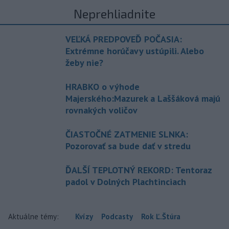
Neprehliadnite
VEĽKÁ PREDPOVEĎ POČASIA:
Extrémne horúčavy ustúpili. Alebo
žeby nie?
HRABKO o výhode
Majerského:Mazurek a Laššáková majú
rovnakých voličov
ČIASTOČNÉ ZATMENIE SLNKA:
Pozorovať sa bude dať v stredu
ĎALŠÍ TEPLOTNÝ REKORD: Tentoraz
padol v Dolných Plachtinciach
Aktuálne témy:
Kvízy
Podcasty
Rok Ľ.Štúra