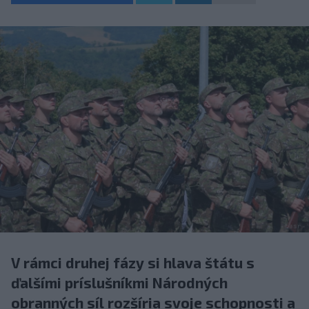
V rámci druhej fázy si hlava štátu s
ďalšími príslušníkmi Národných
obranných síl rozšíria svoje schopnosti a