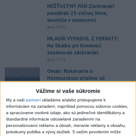
NEŠŤASTNÝ PÁD:Záchranári
pomáhali 25-ročnej žene,
skončila v nemocnici
dnes 19:10
MLADÍK VYPADOL Z FERRATY:
Na Skalke pri Kremnici
zasahovali záchranári
dnes 17:19
Omán: Rokovania o
Hormuzskom prielive sú
pozitívne a konštruktívne
Vážime si vaše súkromie
dnes 19:24
My a naši
partneri
ukladáme a/alebo pristupujeme k
STOVKY NASADENÝCH
informáciám na zariadení, napríklad pomocou súborov cookies,
HASIČOV: Zasahujú pri lesnom
a spracúvame osobné údaje, ako sú jedinečné identifikátory a
požiari v Andalúzii
štandardné informácie odosielané zariadením na
dnes 17:13
personalizovanú reklamu a obsah, meranie reklamy a obsahu,
prieskumy publika a vývoj služieb.
S vaším povolením môže