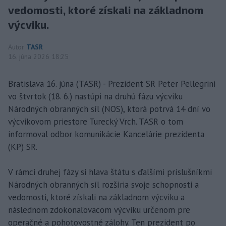
vedomosti, ktoré získali na základnom
výcviku.
Autor
TASR
16. júna 2026 18:25
Bratislava 16. júna (TASR) - Prezident SR Peter Pellegrini
vo štvrtok (18. 6.) nastúpi na druhú fázu výcviku
Národných obranných síl (NOS), ktorá potrvá 14 dní vo
výcvikovom priestore Turecký Vrch. TASR o tom
informoval odbor komunikácie Kancelárie prezidenta
(KP) SR.
V rámci druhej fázy si hlava štátu s ďalšími príslušníkmi
Národných obranných síl rozšíria svoje schopnosti a
vedomosti, ktoré získali na základnom výcviku a
následnom zdokonaľovacom výcviku určenom pre
operačné a pohotovostné zálohy. Ten prezident po