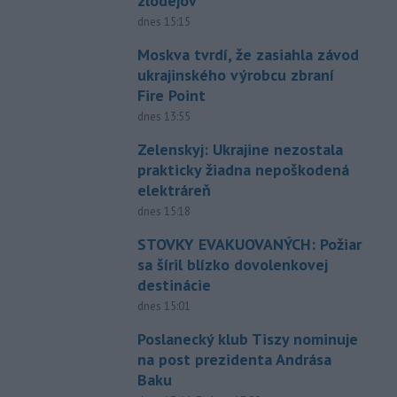
zlodejov
dnes 15:15
Moskva tvrdí, že zasiahla závod
ukrajinského výrobcu zbraní
Fire Point
dnes 13:55
Zelenskyj: Ukrajine nezostala
prakticky žiadna nepoškodená
elektráreň
dnes 15:18
STOVKY EVAKUOVANÝCH: Požiar
sa šíril blízko dovolenkovej
destinácie
dnes 15:01
Poslanecký klub Tiszy nominuje
na post prezidenta Andrása
Baku