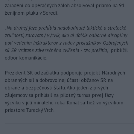
zaradení do operačných záloh absolvoval priamo na 91.
ženijnom pluku v Seredi.
„Na druhej fáze prehĺbia nadobudnuté taktické a strelecké
zručnosti, zdravotný výcvik, ako aj ďalšie odborné disciplíny
pod vedením inštruktorov z radov príslušníkov Ozbrojených
síl SR vrátane záverečného cvičenia - tzv. prežitia
,“ priblížil
odbor komunikácie.
Prezident SR od začiatku podporuje projekt Národných
obranných síl a dobrovoľnej účasti občanov SR na
obrane a bezpečnosti štátu. Ako jeden z prvých
záujemcov sa prihlásil na pilotný turnus prvej fázy
výcviku v júli minulého roka. Konal sa tiež vo výcvikom
priestore Turecký Vrch.