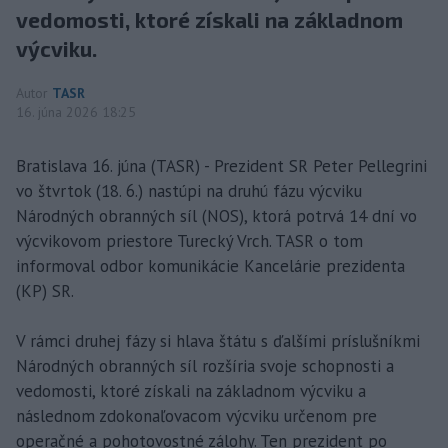
vedomosti, ktoré získali na základnom
výcviku.
Autor
TASR
16. júna 2026 18:25
Bratislava 16. júna (TASR) - Prezident SR Peter Pellegrini
vo štvrtok (18. 6.) nastúpi na druhú fázu výcviku
Národných obranných síl (NOS), ktorá potrvá 14 dní vo
výcvikovom priestore Turecký Vrch. TASR o tom
informoval odbor komunikácie Kancelárie prezidenta
(KP) SR.
V rámci druhej fázy si hlava štátu s ďalšími príslušníkmi
Národných obranných síl rozšíria svoje schopnosti a
vedomosti, ktoré získali na základnom výcviku a
následnom zdokonaľovacom výcviku určenom pre
operačné a pohotovostné zálohy. Ten prezident po