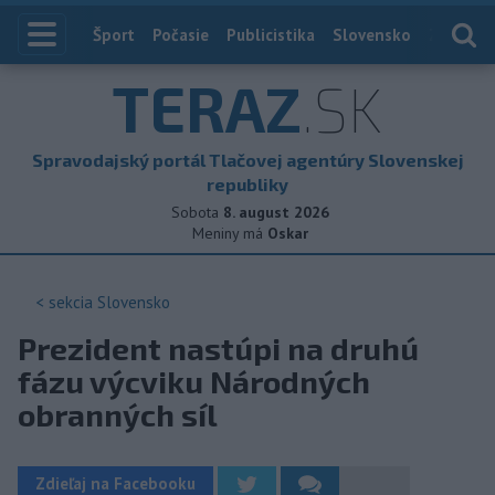
Index
Šport
Počasie
Publicistika
Slovensko
Zahranič
TERAZ
.SK
Spravodajský portál Tlačovej agentúry Slovenskej
republiky
Sobota
8. august 2026
Meniny má
Oskar
< sekcia
Slovensko
Prezident nastúpi na druhú
fázu výcviku Národných
obranných síl
Zdieľaj na Facebooku