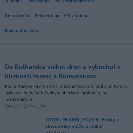
Turizmus
Cestovanie
Rok dobrovoľníctva
Dielo týždňa
Referendum
MS v hokeji
Komunálne voľby
Do Bulharska vnikol dron a vybuchol v
blízkosti hraníc s Rumunskom
Podľa Radeva sa dron zrútil na slnečnicovom poli a pri tomto
incidente nedošlo k žiadnym obetiam ani škodám na
infraštruktúre.
aktualizované
dnes 12:45
,
dnes 13:45
DOVOLENKÁRI, POZOR: Fotky z
dovolenky môžu prilákať