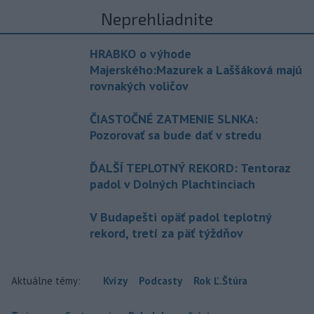
Neprehliadnite
HRABKO o výhode
Majerského:Mazurek a Laššáková majú
rovnakých voličov
ČIASTOČNÉ ZATMENIE SLNKA:
Pozorovať sa bude dať v stredu
ĎALŠÍ TEPLOTNÝ REKORD: Tentoraz
padol v Dolných Plachtinciach
V Budapešti opäť padol teplotný
rekord, tretí za päť týždňov
Aktuálne témy:
Kvízy
Podcasty
Rok Ľ.Štúra