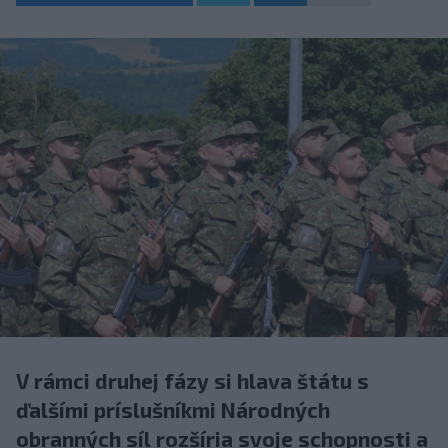
V rámci druhej fázy si hlava štátu s
ďalšími príslušníkmi Národných
obranných síl rozšíria svoje schopnosti a