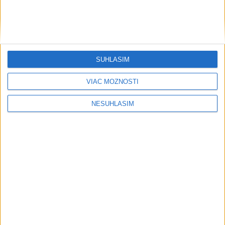
SÚHLASÍM
VIAC MOŽNOSTÍ
NESÚHLASÍM
....