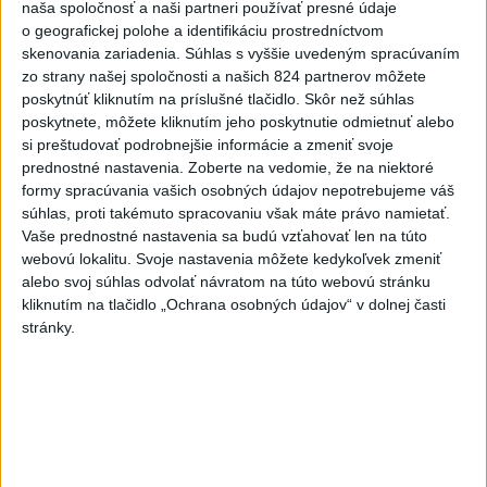
Práve teraz
naša spoločnosť a naši partneri používať presné údaje
o geografickej polohe a identifikáciu prostredníctvom
-
Palestínske militantné hnutie Hamas uviedlo, že je
15:23
skenovania zariadenia. Súhlas s vyššie uvedeným spracúvaním
naďalej
pripravené pokračovať v mierovom pláne pre Pásmo Gazy.
zo strany našej spoločnosti a našich 824 partnerov môžete
Zároveň vyzvalo na vyvíjanie tlaku na Izrael, ktorý nesúhlasil s
poskytnúť kliknutím na príslušné tlačidlo. Skôr než súhlas
najnovšou časťou tejto dohody.
poskytnete, môžete kliknutím jeho poskytnutie odmietnuť alebo
si preštudovať podrobnejšie informácie a zmeniť svoje
Viac
prednostné nastavenia.
Zoberte na vedomie, že na niektoré
Videá a prenosy TASR TV
formy spracúvania vašich osobných údajov nepotrebujeme váš
súhlas, proti takémuto spracovaniu však máte právo namietať.
Deväť Slovákov zabojuje na ME v Paríži
Vaše prednostné nastavenia sa budú vzťahovať len na túto
o čo najlepšie výsledky
webovú lokalitu. Svoje nastavenia môžete kedykoľvek zmeniť
alebo svoj súhlas odvolať návratom na túto webovú stránku
kliknutím na tlačidlo „Ochrana osobných údajov“ v dolnej časti
Viac
stránky.
Najčítanejšie
6h
24h
7d
Do Bulharska vnikol dron a vybuchol v
1
blízkosti hraníc s Rumunskom