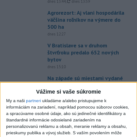
aktualizované
dnes 13:44
,
dnes 13:59
Agrorezort: Aj vlani hospodárila
väčšina roľníkov na výmere do
500 ha
dnes 12:27
V Bratislave sa v druhom
štvrťroku predalo 652 nových
bytov
dnes 15:10
Na západe sú miestami vydané
výstrahy prvého stupňa pred
Vážime si vaše súkromie
horúčavami
dnes 11:21
My a naši
partneri
ukladáme a/alebo pristupujeme k
informáciám na zariadení, napríklad pomocou súborov cookies,
Slovenská miešaná štafeta
a spracúvame osobné údaje, ako sú jedinečné identifikátory a
siedma, zlato pre Nemcov
štandardné informácie odosielané zariadením na
dnes 12:19
personalizovanú reklamu a obsah, meranie reklamy a obsahu,
prieskumy publika a vývoj služieb.
S vaším povolením môže