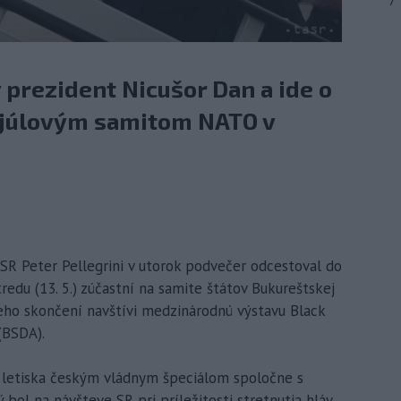
7
prezident Nicušor Dan a ide o
d júlovým samitom NATO v
t SR Peter Pellegrini v utorok podvečer odcestoval do
edu (13. 5.) zúčastní na samite štátov Bukureštskej
 jeho skončení navštívi medzinárodnú výstavu Black
(BSDA).
ho letiska českým vládnym špeciálom spoločne s
ol na návšteve SR pri príležitosti stretnutia hláv