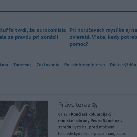
 Kuffa tvrdí, že eurokomisia
Pri horúčavách myslite aj na
la za pravdu pri zonácii
zvieratá. Viete, kedy potre
pomoc?
túra
Turizmus
Cestovanie
Rok dobrovoľníctva
Dielo týždňa
Práve teraz
-
Končiaci kolumbijský
09:15
minister obrany Pedro Sánchez v
stredu
vystríhal pred možnými
teroristickými činmi počas inaugurácie