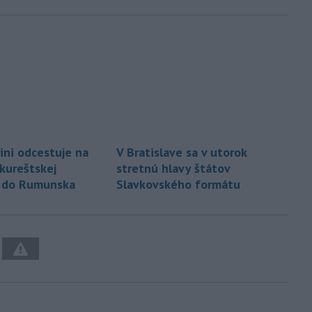
rini odcestuje na
V Bratislave sa v utorok
kureštskej
stretnú hlavy štátov
y do Rumunska
Slavkovského formátu