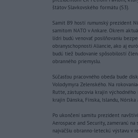
štátov Slavkovského formátu (S3).
Samit B9 hostí rumunský prezident Nic
samitom NATO v Ankare. Okrem aktuáln
lídri budú venovať posilňovaniu bezpe
obranyschopnosti Aliancie, ako aj eu
budú tiež budovanie spôsobilostí člen
obranného priemyslu.
Súčasťou pracovného obeda bude diskus
Volodymyra Zelenského. Na rokovania
Rutte, zástupcovia krajín východného k
krajín Dánska, Fínska, Islandu, Nórska
Po ukončení samitu prezident navštív
Aerospace and Security, zameranú na s
najväčšiu obranno-leteckú výstavu v 