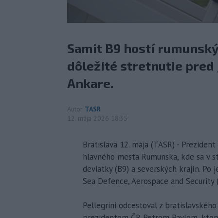
Samit B9 hostí rumunský 
dôležité stretnutie pre
Ankare.
Autor
TASR
12. mája 2026 18:35
Bratislava 12. mája (TASR) - Preziden
hlavného mesta Rumunska, kde sa v str
deviatky (B9) a severských krajín. Po
Sea Defence, Aerospace and Security 
Pellegrini odcestoval z bratislavské
prezidentom ČR Petrom Pavlom, ktorý b