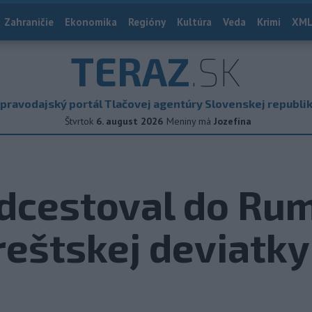
Zahraničie
Ekonomika
Regióny
Kultúra
Veda
Krimi
XML
TERAZ
.SK
pravodajský portál Tlačovej agentúry Slovenskej republi
Štvrtok
6. august 2026
Meniny má
Jozefína
odcestoval do Ru
eštskej deviatky