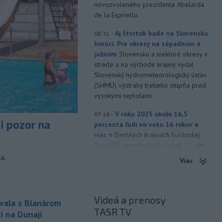
novozvoleného prezidenta Abelarda
de la Espriellu.
-
Aj štvrtok bude na Slovensku
08:31
horúci. Pre okresy na západnom a
južnom
Slovensku a niektoré okresy v
strede a na východe krajiny vydal
Slovenský hydrometeorologický ústav
(SHMÚ) výstrahy tretieho stupňa pred
vysokými teplotami.
-
V roku 2025 okolo 16,5
07:18
si pozor na
percenta ľudí vo veku 16 rokov a
viac v
členských krajinách Európskej
únie (EÚ) denne užívalo tabak a s ním
súvisiace výrobky.
a.
Viac
-
Vedenie Medzinárodnej
06:47
futbalovej federácie (FIFA) sa
ospravedlnilo v
súvislosti s
Videá a prenosy
vala s Blanárom
kontroverzným plánom predať
TASR TV
i na Dunaji
podiely na budúcich ziskoch z