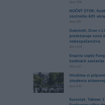
dnes 9:06
NOČNÝ ÚTOK: Rusko
zostrelilo 605 ukr
dnes 9:37
Dobrindt: Dron v L
predstavuje novú 
nebezpečenstva
dnes 6:20
Erupcia sopky Fueg
hodinách zastavila
dnes 6:27
Hirošima si pripomí
zhodenia atómove
dnes 8:42
Eurostat: Takmer 1
Európanov užíva d