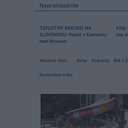
Neprehliadnite
TEPLOTNÝ REKORD NA
Filip
SLOVENSKU: Padol v Kamenici
mu da
nad Hronom
Aktuálne témy:
Kvízy
Podcasty
Rok Ľ.Š
Komunálne voľby