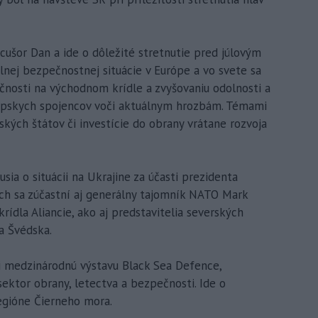
ušor Dan a ide o dôležité stretnutie pred júlovým
ej bezpečnostnej situácie v Európe a vo svete sa
čnosti na východnom krídle a zvyšovaniu odolnosti a
rópskych spojencov voči aktuálnym hrozbám. Témami
ských štátov či investície do obrany vrátane rozvoja
ia o situácii na Ukrajine za účasti prezidenta
ch sa zúčastní aj generálny tajomník NATO Mark
rídla Aliancie, ako aj predstavitelia severských
 a Švédska.
i medzinárodnú výstavu Black Sea Defence,
ektor obrany, letectva a bezpečnosti. Ide o
regióne Čierneho mora.