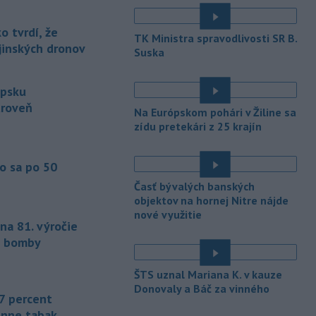
majstrovstiev sveta súkromným
investorom. Na stretnutí v Rabate
 tvrdí, že
členovia FIFA plne podporili
TK Ministra spravodlivosti SR B.
ajinských dronov
prezidenta Gianniho Infantina.
Suska
-
Americký štát Nové Mexiko v
06:06
ipsku
stredu zažaloval ministerstvo
spravodlivosti USA a povereného
úroveň
Na Európskom pohári v Žiline sa
ministra Todda Blanchea. Tvrdí, že
zídu pretekári z 25 krajín
federálne úrady mu bránia vo
vyšetrovaní sexuálnych trestných činov
odsúdeného sexuálneho delikventa
o sa po 50
Jeffreyho Epsteina.
Časť bývalých banských
objektov na hornej Nitre nájde
-
Štátny tajomník
22:44
nové využitie
ministerstva životného prostredia
na 81. výročie
Filip Kuffa tvrdí,
že mu Európska
j bomby
komisia (EK) dala za pravdu v
súvislosti s vládnou pripomienkou k
ŠTS uznal Mariana K. v kauze
zonáciám národných parkov (NP) a
Donovaly a Báč za vinného
naďalej je tak ohrozených 450
7 percent
miliónov eur z plánu obnovy.
enne tabak