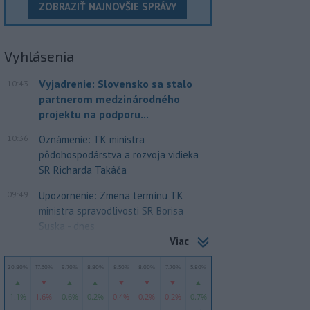
ZOBRAZIŤ NAJNOVŠIE SPRÁVY
Vyhlásenia
Vyjadrenie: Slovensko sa stalo
10:43
partnerom medzinárodného
projektu na podporu...
10:36
Oznámenie: TK ministra
pôdohospodárstva a rozvoja vidieka
SR Richarda Takáča
09:49
Upozornenie: Zmena termínu TK
ministra spravodlivosti SR Borisa
Suska - dnes
Viac