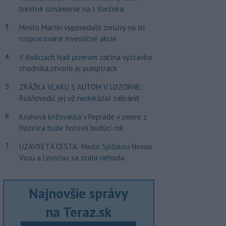
trestné oznámenie na I. Korčoka
3
Mesto Martin vypovedalo zmluvy na tri
rozpracované investičné akcie
4
V Košiciach Nad jazerom začína výstavba
chodníka,otvorili aj pumptrack
5
ZRÁŽKA VLAKU S AUTOM V LOZORNE:
Rušňovodič jej už nedokázal zabrániť
6
Kruhová križovatka v Poprade v smere z
Hozelca bude hotová budúci rok
7
UZAVRETÁ CESTA: Medzi Spišskou Novou
Vsou a Levočou sa stala nehoda
Najnovšie správy
na Teraz.sk