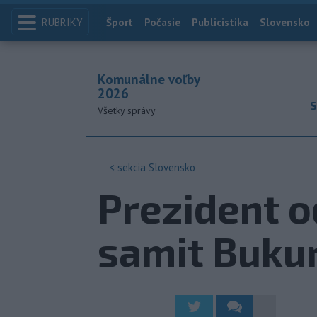
RUBRIKY
Index
Šport
Počasie
Publicistika
Slovensko
Komunálne voľby
2026
S
Všetky správy
< sekcia
Slovensko
Prezident 
samit Bukur