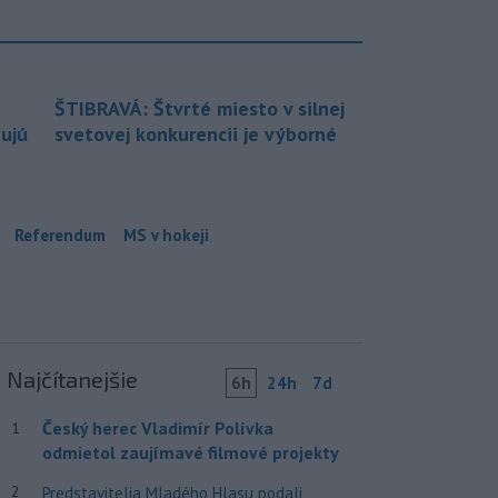
ŠTIBRAVÁ: Štvrté miesto v silnej
bujú
svetovej konkurencii je výborné
Referendum
MS v hokeji
Najčítanejšie
6h
24h
7d
Český herec Vladimír Polívka
1
odmietol zaujímavé filmové projekty
2
Predstavitelia Mladého Hlasu podali