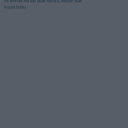
Vo štvrtok má byť opäť horúco, niekde však
hrozia búrky