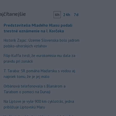
ajčítanejšie
6h
24h
7d
Predstavitelia Mladého Hlasu podali
trestné oznámenie na I. Korčoka
Historik Zajac: Územie Slovenska bolo jadrom
poľsko-uhorských vzťahov
Filip Kuffa tvrdí, že eurokomisia mu dala za
pravdu pri zonácii
T. Taraba: SR pomáha Maďarsku s vodou aj
napriek tomu, že je jej málo
Orbánová telefonovala s Blanárom a
Tarabom o pomoci na Dunaji
Na Liptove je vyše 900 km cyklotrás, jedna
približuje Liptovskú Maru