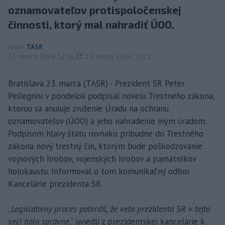
oznamovateľov protispoločenskej
činnosti, ktorý mal nahradiť ÚOO.
Autor
TASR
aktualizované
23. marca 2026 12:26
,
23. marca 2026 13:21
Bratislava 23. marca (TASR) - Prezident SR Peter
Pellegrini v pondelok podpísal novelu Trestného zákona,
ktorou sa anuluje zrušenie Úradu na ochranu
oznamovateľov (ÚOO) a jeho nahradenie iným úradom.
Podpisom hlavy štátu rovnako pribudne do Trestného
zákona nový trestný čin, ktorým bude poškodzovanie
vojnových hrobov, vojenských hrobov a pamätníkov
holokaustu. Informoval o tom komunikačný odbor
Kancelárie prezidenta SR.
„
Legislatívny proces potvrdil, že veto prezidenta SR v tejto
veci bolo správne
,“ uviedli z prezidentskej kancelárie k