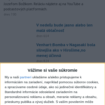
Jozefom Božikom. Reláciu nájdete aj na YouTube a
podcastových platformách.
dnes 7:00
V nedeľu bude jasno alebo len
malá oblačnosť
dnes 6:14
Venhart:Bomba v Nagasaki bola
silnejšia ako v Hirošime,no
menej účinná
dnes 8:24
OTESTUJTE SA: Rozumiete
Vážime si vaše súkromie
slovenským nárečiam? Tieto
My a naši
partneri
ukladáme a/alebo pristupujeme k
slová vás potrápia
informáciám na zariadení, napríklad pomocou súborov cookies,
dnes 7:00
a spracúvame osobné údaje, ako sú jedinečné identifikátory a
štandardné informácie odosielané zariadením na
Slovensko čakajú astronomické
personalizovanú reklamu a obsah, meranie reklamy a obsahu,
úkazy, zatmenie Slnka striedajú
prieskumy publika a vývoj služieb.
S vaším povolením môže