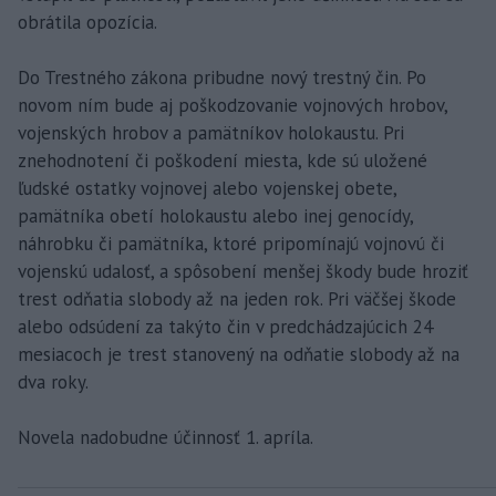
obrátila opozícia.
Do Trestného zákona pribudne nový trestný čin. Po
novom ním bude aj poškodzovanie vojnových hrobov,
vojenských hrobov a pamätníkov holokaustu. Pri
znehodnotení či poškodení miesta, kde sú uložené
ľudské ostatky vojnovej alebo vojenskej obete,
pamätníka obetí holokaustu alebo inej genocídy,
náhrobku či pamätníka, ktoré pripomínajú vojnovú či
vojenskú udalosť, a spôsobení menšej škody bude hroziť
trest odňatia slobody až na jeden rok. Pri väčšej škode
alebo odsúdení za takýto čin v predchádzajúcich 24
mesiacoch je trest stanovený na odňatie slobody až na
dva roky.
Novela nadobudne účinnosť 1. apríla.