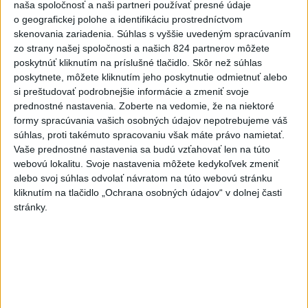
Perzeidy
naša spoločnosť a naši partneri používať presné údaje
dnes 7:36
o geografickej polohe a identifikáciu prostredníctvom
skenovania zariadenia. Súhlas s vyššie uvedeným spracúvaním
Rakovina Joea Bidena sa
zo strany našej spoločnosti a našich 824 partnerov môžete
zhoršila, tvrdí syn
poskytnúť kliknutím na príslušné tlačidlo. Skôr než súhlas
dnes 7:19
poskytnete, môžete kliknutím jeho poskytnutie odmietnuť alebo
si preštudovať podrobnejšie informácie a zmeniť svoje
Irán stanovil nové podmienky
prednostné nastavenia.
Zoberte na vedomie, že na niektoré
formy spracúvania vašich osobných údajov nepotrebujeme váš
na obnovenie plavby cez
súhlas, proti takémuto spracovaniu však máte právo namietať.
Hormuzský prieliv
Vaše prednostné nastavenia sa budú vzťahovať len na túto
dnes 7:15
webovú lokalitu. Svoje nastavenia môžete kedykoľvek zmeniť
alebo svoj súhlas odvolať návratom na túto webovú stránku
Turecko očakáva, že k dohode o
kliknutím na tlačidlo „Ochrana osobných údajov“ v dolnej časti
spoločnej obrane sa pripojí aj
stránky.
Egypt
dnes 7:06
Ľubomíra je kolegiálna
dnes 6:45