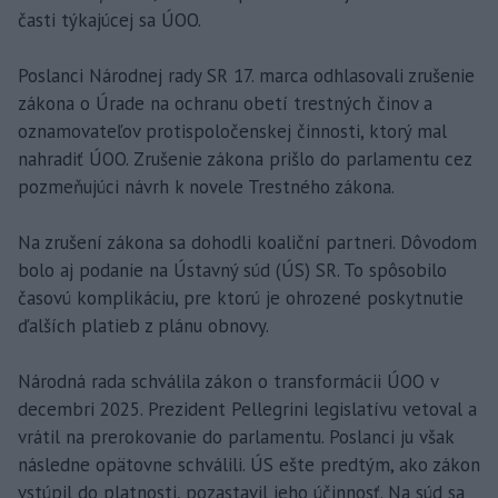
časti týkajúcej sa ÚOO.
Poslanci Národnej rady SR 17. marca odhlasovali zrušenie
zákona o Úrade na ochranu obetí trestných činov a
oznamovateľov protispoločenskej činnosti, ktorý mal
nahradiť ÚOO. Zrušenie zákona prišlo do parlamentu cez
pozmeňujúci návrh k novele Trestného zákona.
Na zrušení zákona sa dohodli koaliční partneri. Dôvodom
bolo aj podanie na Ústavný súd (ÚS) SR. To spôsobilo
časovú komplikáciu, pre ktorú je ohrozené poskytnutie
ďalších platieb z plánu obnovy.
Národná rada schválila zákon o transformácii ÚOO v
decembri 2025. Prezident Pellegrini legislatívu vetoval a
vrátil na prerokovanie do parlamentu. Poslanci ju však
následne opätovne schválili. ÚS ešte predtým, ako zákon
vstúpil do platnosti, pozastavil jeho účinnosť. Na súd sa