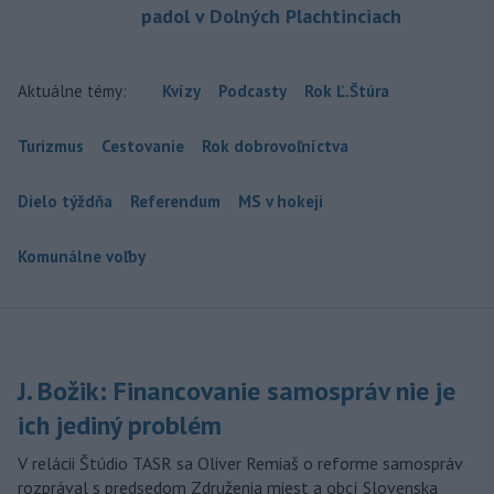
padol v Dolných Plachtinciach
Aktuálne témy:
Kvízy
Podcasty
Rok Ľ.Štúra
Turizmus
Cestovanie
Rok dobrovoľníctva
Dielo týždňa
Referendum
MS v hokeji
Komunálne voľby
J. Božik: Financovanie samospráv nie je
ich jediný problém
V relácii Štúdio TASR sa Oliver Remiaš o reforme samospráv
rozprával s predsedom Združenia miest a obcí Slovenska