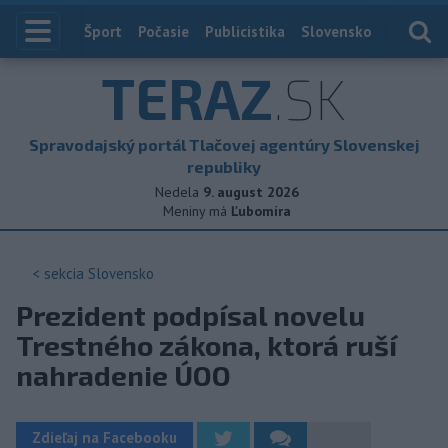
Index
Šport
Počasie
Publicistika
Slovensko
Zahranič
TERAZ
.SK
Spravodajský portál Tlačovej agentúry Slovenskej
republiky
Nedela
9. august 2026
Meniny má
Ľubomíra
< sekcia
Slovensko
Prezident podpísal novelu
Trestného zákona, ktorá ruší
nahradenie ÚOO
Zdieľaj na Facebooku