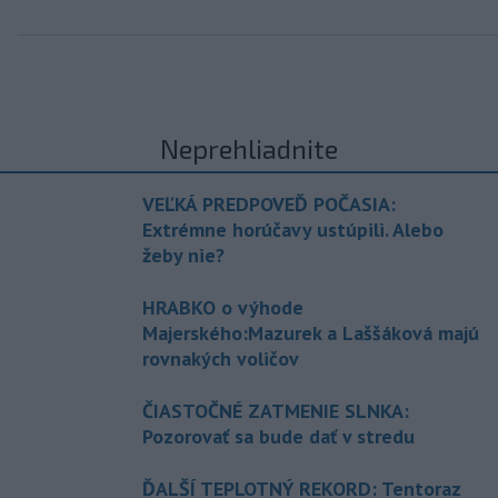
Neprehliadnite
VEĽKÁ PREDPOVEĎ POČASIA:
Extrémne horúčavy ustúpili. Alebo
žeby nie?
HRABKO o výhode
Majerského:Mazurek a Laššáková majú
rovnakých voličov
ČIASTOČNÉ ZATMENIE SLNKA:
Pozorovať sa bude dať v stredu
ĎALŠÍ TEPLOTNÝ REKORD: Tentoraz