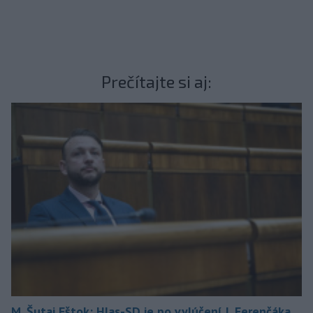
Prečítajte si aj:
M. Šutaj Eštok: Hlas-SD je po vylúčení J. Ferenčáka