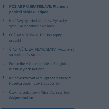
POŽIAR PRI BRATISLAVE: Plamene
1
pohltili skládku odpadu
2
Horúčavy vystriedajú búrky: Výstrahy
vydali vo viacerých okresoch
3
POŽIAR V SLOVNAFTE: Horí ropný
produkt
4
ČIASTOČNÉ ZATMENIE SLNKA: Pozorovať
sa bude dať v stredu
5
Po streľbe v škole neďaleko Bangkoku
hlásia štyroch mŕtvych
6
Kruhová križovatka v Poprade v smere z
Hozelca bude hotová budúci rok
7
Útok na cudzincov v Nitre: Agresori boli
údajne v kuklách