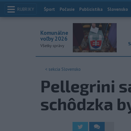
RUBRIKY
Index
Šport
Počasie
Publicistika
Slovensko
Komunálne
voľby 2026
S
Všetky správy
< sekcia
Slovensko
Pellegrini s
schôdzka by