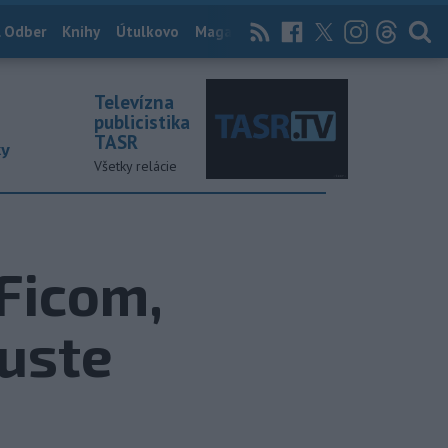
 Odber
Knihy
Útulkovo
Magazín
News Now
Archív
TASR
Televízna
publicistika
TASR
ky
Všetky relácie
 Ficom,
guste