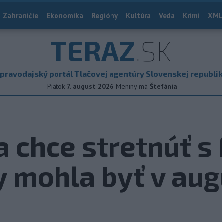
Zahraničie
Ekonomika
Regióny
Kultúra
Veda
Krimi
XML
TERAZ
.SK
pravodajský portál Tlačovej agentúry Slovenskej republi
Piatok
7. august 2026
Meniny má
Štefánia
a chce stretnúť s
 mohla byť v au