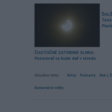
ĎALŠ
Tent
Plach
ČIASTOČNÉ ZATMENIE SLNKA:
Pozorovať sa bude dať v stredu
Aktuálne témy:
Kvízy
Podcasty
Rok Ľ.Š
Komunálne voľby