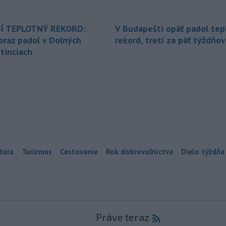
Í TEPLOTNÝ REKORD:
V Budapešti opäť padol tep
oraz padol v Dolných
rekord, tretí za päť týždňov
tinciach
túra
Turizmus
Cestovanie
Rok dobrovoľníctva
Dielo týždňa
Práve teraz