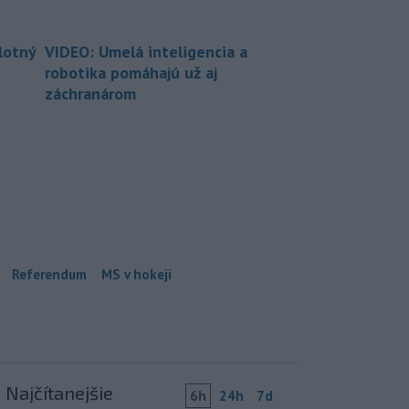
lotný
VIDEO: Umelá inteligencia a
robotika pomáhajú už aj
záchranárom
Referendum
MS v hokeji
Najčítanejšie
6h
24h
7d