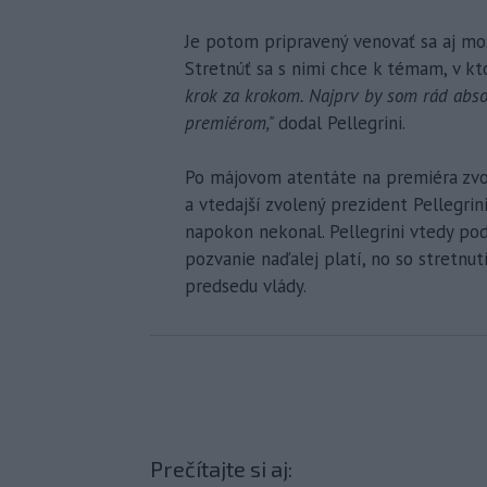
Je potom pripravený venovať sa aj mož
Stretnúť sa s nimi chce k témam, v k
krok za krokom. Najprv by som rád absolv
premiérom,"
dodal Pellegrini.
Po májovom atentáte na premiéra zvol
a vtedajší zvolený prezident Pellegrin
napokon nekonal. Pellegrini vtedy podo
pozvanie naďalej platí, no so stretnu
predsedu vlády.
Prečítajte si aj: