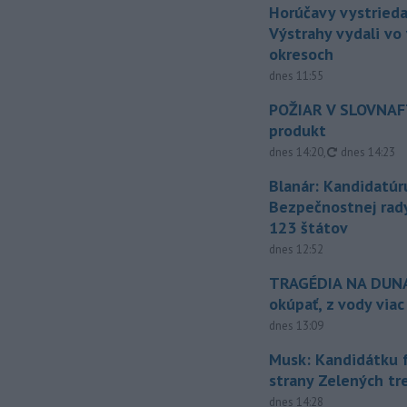
Horúčavy vystrieda
Výstrahy vydali vo
okresoch
dnes 11:55
POŽIAR V SLOVNAFT
produkt
aktualizovan
dnes 14:20
,
dnes 14:23
Blanár: Kandidatúr
Bezpečnostnej rad
123 štátov
dnes 12:52
TRAGÉDIA NA DUNAJ
okúpať, z vody viac
dnes 13:09
Musk: Kandidátku 
strany Zelených tr
dnes 14:28