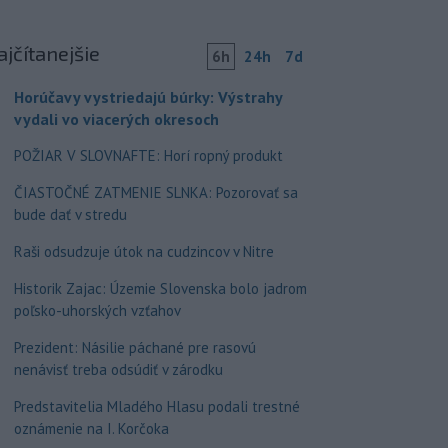
ajčítanejšie
6h
24h
7d
Horúčavy vystriedajú búrky: Výstrahy
vydali vo viacerých okresoch
POŽIAR V SLOVNAFTE: Horí ropný produkt
ČIASTOČNÉ ZATMENIE SLNKA: Pozorovať sa
bude dať v stredu
Raši odsudzuje útok na cudzincov v Nitre
Historik Zajac: Územie Slovenska bolo jadrom
poľsko-uhorských vzťahov
Prezident: Násilie páchané pre rasovú
nenávisť treba odsúdiť v zárodku
Predstavitelia Mladého Hlasu podali trestné
oznámenie na I. Korčoka