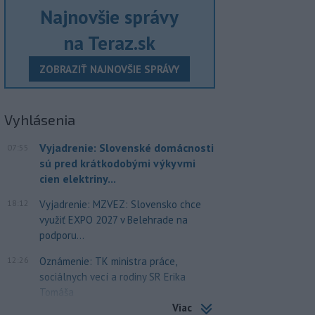
Najnovšie správy
na Teraz.sk
ZOBRAZIŤ NAJNOVŠIE SPRÁVY
Vyhlásenia
Vyjadrenie: Slovenské domácnosti
07:55
sú pred krátkodobými výkyvmi
cien elektriny...
18:12
Vyjadrenie: MZVEZ: Slovensko chce
využiť EXPO 2027 v Belehrade na
podporu...
12:26
Oznámenie: TK ministra práce,
sociálnych vecí a rodiny SR Erika
Tomáša
Viac