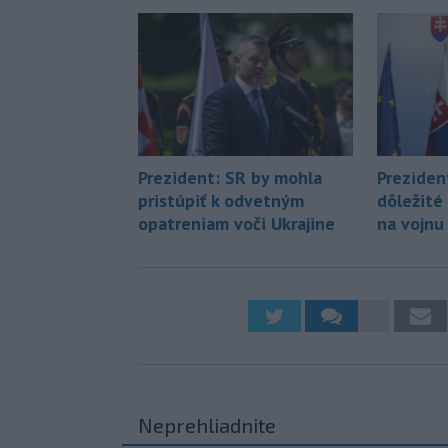
Prezident: SR by mohla
Preziden
pristúpiť k odvetným
dôležité
opatreniam voči Ukrajine
na vojnu
Neprehliadnite