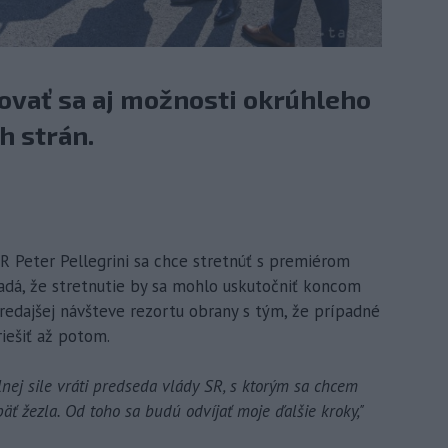
ovať sa aj možnosti okrúhleho
h strán.
 SR Peter Pellegrini sa chce stretnúť s premiérom
dá, že stretnutie by sa mohlo uskutočniť koncom
tredajšej návšteve rezortu obrany s tým, že prípadné
riešiť až potom.
nej sile vráti predseda vlády SR, s ktorým sa chcem
päť žezla. Od toho sa budú odvíjať moje ďalšie kroky,"