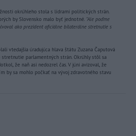
nosti okrúhleho stola s lídrami politických strán.
torých by Slovensko malo byť jednotné.
"Ale poďme
oval ako prezident oficiálne bilaterálne stretnutie s
ali vtedajšia úradujúca hlava štátu Zuzana Čaputová
i stretnutie parlamentných strán. Okrúhly stôl sa
tkol, že naň asi nedozrel čas. V júni avizoval, že
tím by sa mohlo počkať na vývoj zdravotného stavu