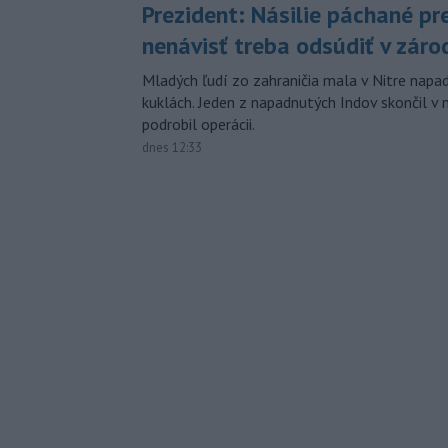
Prezident: Násilie páchané pr
nenávisť treba odsúdiť v záro
Mladých ľudí zo zahraničia mala v Nitre napa
kuklách. Jeden z napadnutých Indov skončil v 
podrobil operácii.
dnes 12:33