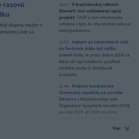
e rasovú
-
V bratislavskej rafinérii
14:17
Slovnaft horí uskladnený ropný
dku
produkt.
TASR o tom informovala
rafinéria s tým, že obyvateľom nehrozí
dnúť skupina mužov v
nebezpečenstvo.
nemocnici, kde sa
-
Jedným zo zdravotných rizík
13:50
na festivale môže byť vyššia
úroveň
hluku. Je preto dobré držať sa
ďalej od reproduktorov, používať
chrániče sluchu či dodržiavať
prestávky.
-
Podporu kandidatúre
12:49
Slovenskej republiky na nestále
členstvo
v Bezpečnostnej rade
Organizácie Spojených národov (OSN)
na roky 2028 až 2029 písomne
vyjadrilo už 123 zo 193 členských
štátov OSN.
Viac
-
Násilie páchané pre rasovú
12:31