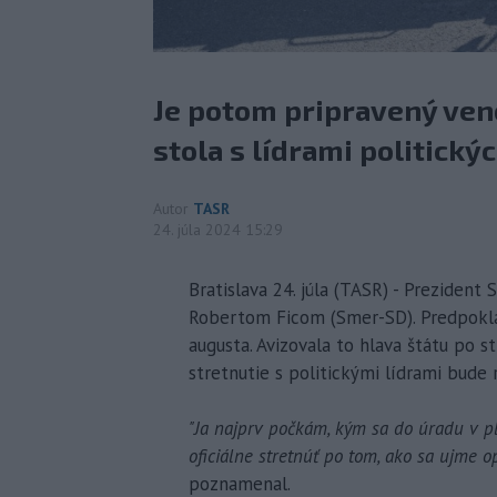
Je potom pripravený ven
stola s lídrami politickýc
Autor
TASR
24. júla 2024 15:29
Bratislava 24. júla (TASR) - Prezident
Robertom Ficom (Smer-SD). Predpokla
augusta. Avizovala to hlava štátu po s
stretnutie s politickými lídrami bude 
"Ja najprv počkám, kým sa do úradu v pl
oficiálne stretnúť po tom, ako sa ujme o
poznamenal.