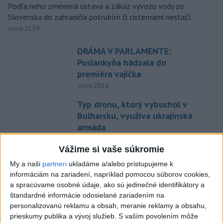
Podľa neho zmenená ústava a zákaz vývozu vody zo
Slovenska do zahraničia potrubím či cisternami nestačí.
včera 21:39
DRÁMA V PARLAMENTE:
Poslankyňa hádzala do
premiéra vajíčka
včera 20:16
Typ dronu, ktorý vybuchol v
Bulharsku, využíva ukrajinská
armáda
aktualizované
včera 18:43
,
včera 19:29
Vážime si vaše súkromie
POZOR NA HARÚČAVY: SHMÚ
My a naši
partneri
ukladáme a/alebo pristupujeme k
vydalo výstrahy prvého stupňa
informáciám na zariadení, napríklad pomocou súborov cookies,
pred teplom
a spracúvame osobné údaje, ako sú jedinečné identifikátory a
včera 19:28
štandardné informácie odosielané zariadením na
personalizovanú reklamu a obsah, meranie reklamy a obsahu,
SMRŤ V HORÁCH: V Západných
prieskumy publika a vývoj služieb.
S vaším povolením môže
Tatrách zomrel 76-ročný turista