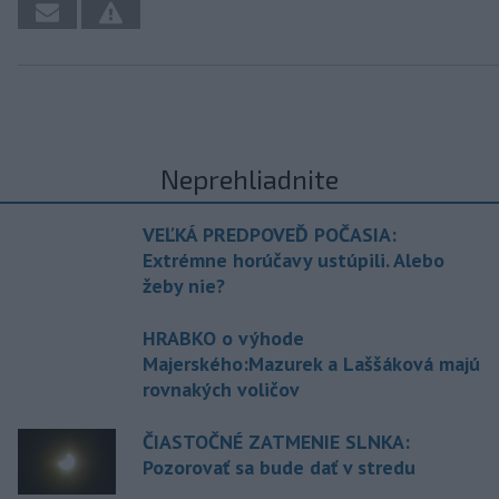
Neprehliadnite
VEĽKÁ PREDPOVEĎ POČASIA:
Extrémne horúčavy ustúpili. Alebo
žeby nie?
HRABKO o výhode
Majerského:Mazurek a Laššáková majú
rovnakých voličov
ČIASTOČNÉ ZATMENIE SLNKA:
Pozorovať sa bude dať v stredu