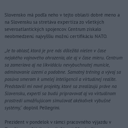
Slovensko má podľa neho v tejto oblasti dobré meno a
na Slovensku sa stretáva expertíza zo všetkých
severoatlantických spojencov. Centrum získalo
neobmedzenú najvyššiu možnú certifikáciu NATO.
„Je to oblasť, ktorá je pre nás dôležitá nielen v čase
nejakého vojnového ohrozenia, ale aj v čase mieru. Centrum
sa zameriava aj na likvidáciu nevybuchnutej munície,
odmínovanie území a podobne. Samotný tréning a vývoj sa
posúva smerom k umelej inteligencii a virtuálnej realite.
Predstavili mi nové projekty, ktoré sa zrealizujú práve na
Slovensku, experti sa budú pripravovať aj vo virtuálnom
prostredí umožňujúcom simulovať akékoľvek výbušné
systémy,
“ doplnil Pellegrini.
Prezident v pondelok v rámci pracovného výjazdu v