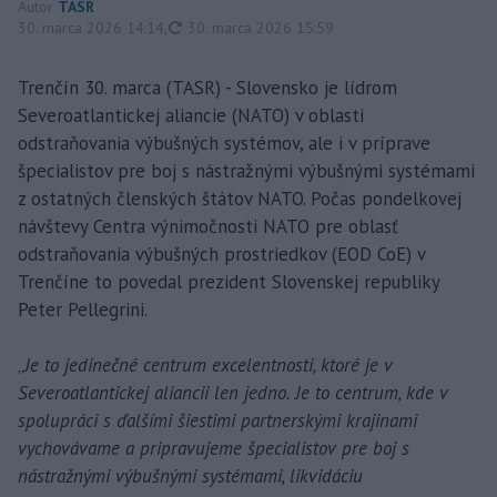
Autor
TASR
aktualizované
30. marca 2026 14:14
,
30. marca 2026 15:59
Trenčín 30. marca (TASR) - Slovensko je lídrom
Severoatlantickej aliancie (NATO) v oblasti
odstraňovania výbušných systémov, ale i v príprave
špecialistov pre boj s nástražnými výbušnými systémami
z ostatných členských štátov NATO. Počas pondelkovej
návštevy Centra výnimočnosti NATO pre oblasť
odstraňovania výbušných prostriedkov (EOD CoE) v
Trenčíne to povedal prezident Slovenskej republiky
Peter Pellegrini.
„
Je to jedinečné centrum excelentnosti, ktoré je v
Severoatlantickej aliancii len jedno. Je to centrum, kde v
spolupráci s ďalšími šiestimi partnerskými krajinami
vychovávame a pripravujeme špecialistov pre boj s
nástražnými výbušnými systémami, likvidáciu