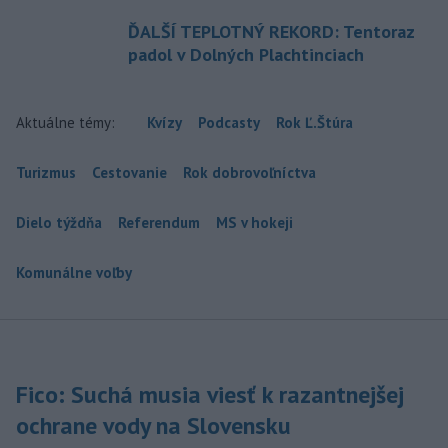
ĎALŠÍ TEPLOTNÝ REKORD: Tentoraz
padol v Dolných Plachtinciach
Aktuálne témy:
Kvízy
Podcasty
Rok Ľ.Štúra
Turizmus
Cestovanie
Rok dobrovoľníctva
Dielo týždňa
Referendum
MS v hokeji
Komunálne voľby
Fico: Suchá musia viesť k razantnejšej
ochrane vody na Slovensku