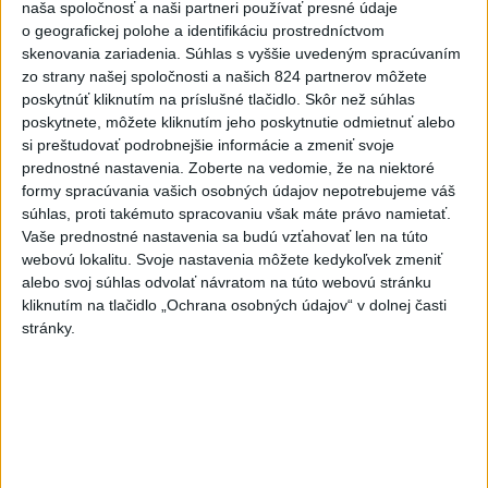
naša spoločnosť a naši partneri používať presné údaje
včera 20:04
o geografickej polohe a identifikáciu prostredníctvom
skenovania zariadenia. Súhlas s vyššie uvedeným spracúvaním
ZÁCHRANÁRI V AKCII: Pomáhali
zo strany našej spoločnosti a našich 824 partnerov môžete
dvom poľským turistkám, obe
poskytnúť kliknutím na príslušné tlačidlo. Skôr než súhlas
utrpeli úrazy
poskytnete, môžete kliknutím jeho poskytnutie odmietnuť alebo
včera 18:39
si preštudovať podrobnejšie informácie a zmeniť svoje
prednostné nastavenia.
Zoberte na vedomie, že na niektoré
NEŠŤASTNÝ PÁD:Záchranári
formy spracúvania vašich osobných údajov nepotrebujeme váš
pomáhali 25-ročnej žene,
súhlas, proti takémuto spracovaniu však máte právo namietať.
skončila v nemocnici
Vaše prednostné nastavenia sa budú vzťahovať len na túto
včera 19:10
webovú lokalitu. Svoje nastavenia môžete kedykoľvek zmeniť
alebo svoj súhlas odvolať návratom na túto webovú stránku
MLADÍK VYPADOL Z FERRATY:
kliknutím na tlačidlo „Ochrana osobných údajov“ v dolnej časti
Na Skalke pri Kremnici
stránky.
zasahovali záchranári
včera 17:19
Omán: Rokovania o
Hormuzskom prielive sú
pozitívne a konštruktívne