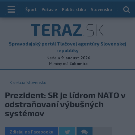
Index
Šport
Počasie
Publicistika
Slovensko
Zahranič
TERAZ
.SK
Spravodajský portál Tlačovej agentúry Slovenskej
republiky
Nedela
9. august 2026
Meniny má
Ľubomíra
< sekcia
Slovensko
Prezident: SR je lídrom NATO v
odstraňovaní výbušných
systémov
Zdieľaj na Facebooku