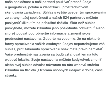
MIMORIADNA SITUÁCIA: V obci
naša spoločnosť a naši partneri používať presné údaje
Braväcovo likvidujú zvyšky
o geografickej polohe a identifikáciu prostredníctvom
zhorených budov
skenovania zariadenia. Súhlas s vyššie uvedeným spracúvaním
zo strany našej spoločnosti a našich 824 partnerov môžete
dnes 17:06
poskytnúť kliknutím na príslušné tlačidlo. Skôr než súhlas
Hamas tvrdí, že je naďalej
poskytnete, môžete kliknutím jeho poskytnutie odmietnuť alebo
pripravený realizovať plán pre
si preštudovať podrobnejšie informácie a zmeniť svoje
Pásmo Gazy
prednostné nastavenia.
Zoberte na vedomie, že na niektoré
formy spracúvania vašich osobných údajov nepotrebujeme váš
dnes 15:25
súhlas, proti takémuto spracovaniu však máte právo namietať.
VODIČI, POZOR: Festival
Vaše prednostné nastavenia sa budú vzťahovať len na túto
Lovestream spôsobuje v
webovú lokalitu. Svoje nastavenia môžete kedykoľvek zmeniť
alebo svoj súhlas odvolať návratom na túto webovú stránku
Bratislave kolóny
kliknutím na tlačidlo „Ochrana osobných údajov“ v dolnej časti
dnes 17:01
stránky.
Zelenskyj: Ukrajine nezostala
prakticky žiadna nepoškodená
elektráreň
dnes 15:18
MLADÍK VYPADOL Z FERRATY: