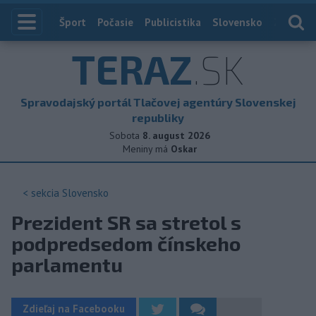
Index
Šport
Počasie
Publicistika
Slovensko
Zahranič
TERAZ
.SK
Spravodajský portál Tlačovej agentúry Slovenskej
republiky
Sobota
8. august 2026
Meniny má
Oskar
< sekcia
Slovensko
Prezident SR sa stretol s
podpredsedom čínskeho
parlamentu
Zdieľaj na Facebooku