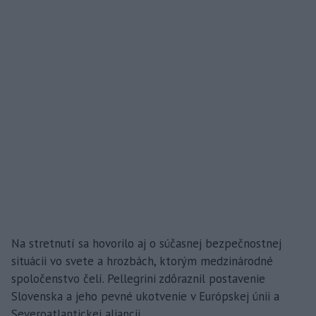
Na stretnutí sa hovorilo aj o súčasnej bezpečnostnej
situácii vo svete a hrozbách, ktorým medzinárodné
spoločenstvo čelí. Pellegrini zdôraznil postavenie
Slovenska a jeho pevné ukotvenie v Európskej únii a
Severoatlantickej aliancii.