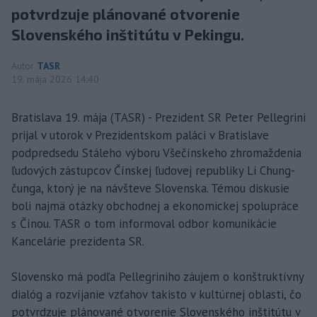
potvrdzuje plánované otvorenie
Slovenského inštitútu v Pekingu.
Autor
TASR
19. mája 2026 14:40
Bratislava 19. mája (TASR) - Prezident SR Peter Pellegrini
prijal v utorok v Prezidentskom paláci v Bratislave
podpredsedu Stáleho výboru Všečínskeho zhromaždenia
ľudových zástupcov Čínskej ľudovej republiky Li Chung-
čunga, ktorý je na návšteve Slovenska. Témou diskusie
boli najmä otázky obchodnej a ekonomickej spolupráce
s Čínou. TASR o tom informoval odbor komunikácie
Kancelárie prezidenta SR.
Slovensko má podľa Pellegriniho záujem o konštruktívny
dialóg a rozvíjanie vzťahov takisto v kultúrnej oblasti, čo
potvrdzuje plánované otvorenie Slovenského inštitútu v