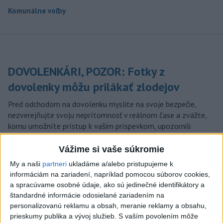
Komunálne voľby
DOVOLENKÁRI, POZOR: Fotky z
dovolenky môžu prilákať zlodejov
Pred odchodom na dovolenku myslite na svoje bezpečie,
nezverejňujte svoju neprítomnosť v reálnom čase a zvážte,
komu umožníte prístup k vašim príspevkom, upozornili
policajti.
Vážime si vaše súkromie
dnes 15:15
My a naši
partneri
ukladáme a/alebo pristupujeme k
V blízkosti Vojenského
informáciám na zariadení, napríklad pomocou súborov cookies,
technického a skúšobného
a spracúvame osobné údaje, ako sú jedinečné identifikátory a
ústavu Záhorie HORÍ
štandardné informácie odosielané zariadením na
personalizovanú reklamu a obsah, meranie reklamy a obsahu,
dnes 16:51
prieskumy publika a vývoj služieb.
S vaším povolením môže