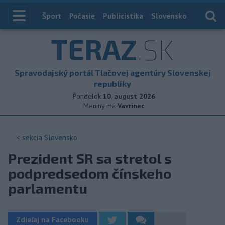
Index
Šport
Počasie
Publicistika
Slovensko
Zahranič
TERAZ
.SK
Spravodajský portál Tlačovej agentúry Slovenskej
republiky
Pondelok
10. august 2026
Meniny má
Vavrinec
< sekcia
Slovensko
Prezident SR sa stretol s
podpredsedom čínskeho
parlamentu
Zdieľaj na Facebooku