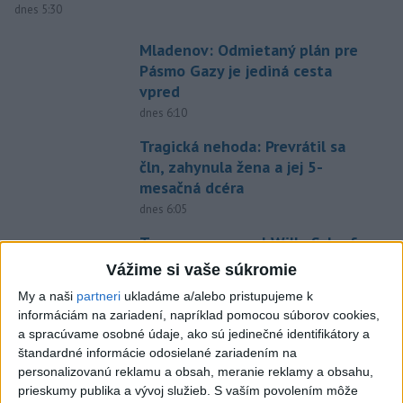
dnes 5:30
Mladenov: Odmietaný plán pre
Pásmo Gazy je jediná cesta
vpred
dnes 6:10
Tragická nehoda: Prevrátil sa
čln, zahynula žena a jej 5-
mesačná dcéra
dnes 6:05
Trump vymenoval Willa Scharfa
za nového právneho poradcu
Vážime si vaše súkromie
Bieleho domu
My a naši
partneri
ukladáme a/alebo pristupujeme k
dnes 6:14
informáciám na zariadení, napríklad pomocou súborov cookies,
a spracúvame osobné údaje, ako sú jedinečné identifikátory a
Tajomníkom Najvyššej rady
štandardné informácie odosielané zariadením na
národnej bezpečnosti v Iráne je
personalizovanú reklamu a obsah, meranie reklamy a obsahu,
M. Rezáí
prieskumy publika a vývoj služieb.
S vaším povolením môže
dnes 6:02