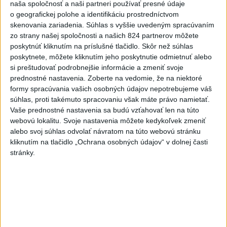
naša spoločnosť a naši partneri používať presné údaje
o geografickej polohe a identifikáciu prostredníctvom
Vlani prišlo o život na celom
skenovania zariadenia. Súhlas s vyššie uvedeným spracúvaním
svete 350 humanitárnych
zo strany našej spoločnosti a našich 824 partnerov môžete
pracovníkov
poskytnúť kliknutím na príslušné tlačidlo. Skôr než súhlas
dnes 6:20
poskytnete, môžete kliknutím jeho poskytnutie odmietnuť alebo
si preštudovať podrobnejšie informácie a zmeniť svoje
Pamätný deň obetí banských
prednostné nastavenia.
Zoberte na vedomie, že na niektoré
nešťastí pripomína tragédiu v
formy spracúvania vašich osobných údajov nepotrebujeme váš
Handlovej
súhlas, proti takémuto spracovaniu však máte právo namietať.
dnes 5:15
Vaše prednostné nastavenia sa budú vzťahovať len na túto
webovú lokalitu. Svoje nastavenia môžete kedykoľvek zmeniť
C3S: Západná Európa mala
alebo svoj súhlas odvolať návratom na túto webovú stránku
najteplejší jún a júl od začiatku
kliknutím na tlačidlo „Ochrana osobných údajov“ v dolnej časti
meraní
stránky.
dnes 6:16
Vavrinec je vyrovnaný
dnes 5:30