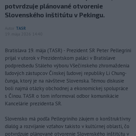
potvrdzuje plánované otvorenie
Slovenského inštitútu v Pekingu.
Autor
TASR
19. mája 2026 14:40
Bratislava 19. mája (TASR) - Prezident SR Peter Pellegrini
prijal v utorok v Prezidentskom paláci v Bratislave
podpredsedu Stáleho výboru Všečínskeho zhromaždenia
ľudových zástupcov Čínskej ľudovej republiky Li Chung-
čunga, ktorý je na návšteve Slovenska. Témou diskusie
boli najmä otázky obchodnej a ekonomickej spolupráce
s Čínou. TASR o tom informoval odbor komunikácie
Kancelárie prezidenta SR.
Slovensko má podľa Pellegriniho záujem o konštruktívny
dialóg a rozvíjanie vzťahov takisto v kultúrnej oblasti, čo
potvrdzuje plánované otvorenie Slovenského inštitútu v