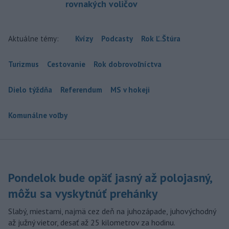
rovnakých voličov
Aktuálne témy:
Kvízy
Podcasty
Rok Ľ.Štúra
Turizmus
Cestovanie
Rok dobrovoľníctva
Dielo týždňa
Referendum
MS v hokeji
Komunálne voľby
Pondelok bude opäť jasný až polojasný,
môžu sa vyskytnúť prehánky
Slabý, miestami, najmä cez deň na juhozápade, juhovýchodný
až južný vietor, desať až 25 kilometrov za hodinu.