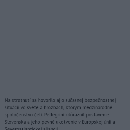
Na stretnutí sa hovorilo aj o súčasnej bezpečnostnej
situácii vo svete a hrozbách, ktorým medzinárodné
spoločenstvo čelí. Pellegrini zdôraznil postavenie
Slovenska a jeho pevné ukotvenie v Európskej únii a
Severoatlantickej aliancii.