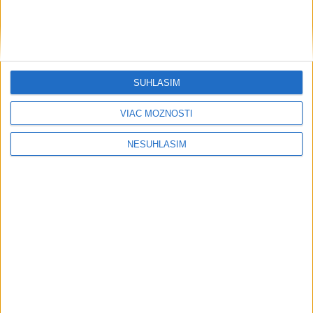
Orbánová telefonovala s Blanárom a
Tarabom o pomoci na Dunaji
Filip Kuffa tvrdí, že eurokomisia mu
dala za pravdu pri zonácii
SÚHLASÍM
Pri horúčavách myslite aj na zvieratá.
VIAC MOŽNOSTÍ
Viete, kedy potrebujú pomoc?
NESÚHLASÍM
ŠTIBRAVÁ: Štvrté miesto v silnej
svetovej konkurencii je výborné
Šport