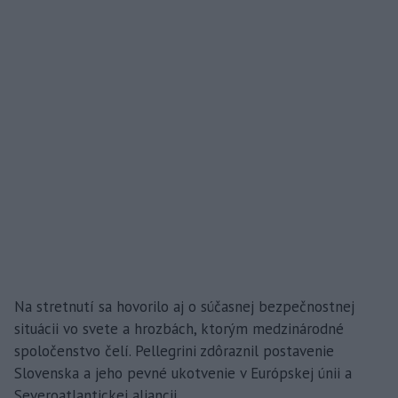
Na stretnutí sa hovorilo aj o súčasnej bezpečnostnej
situácii vo svete a hrozbách, ktorým medzinárodné
spoločenstvo čelí. Pellegrini zdôraznil postavenie
Slovenska a jeho pevné ukotvenie v Európskej únii a
Severoatlantickej aliancii.