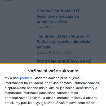
včera 21:39
DRÁMA V PARLAMENTE:
Poslankyňa hádzala do
premiéra vajíčka
včera 20:16
Typ dronu, ktorý vybuchol v
Bulharsku, využíva ukrajinská
armáda
aktualizované
včera 18:43
,
včera 19:29
POZOR NA HARÚČAVY: SHMÚ
vydalo výstrahy prvého stupňa
Vážime si vaše súkromie
pred teplom
včera 19:28
My a naši
partneri
ukladáme a/alebo pristupujeme k
informáciám na zariadení, napríklad pomocou súborov cookies,
SMRŤ V HORÁCH: V Západných
a spracúvame osobné údaje, ako sú jedinečné identifikátory a
Tatrách zomrel 76-ročný turista
štandardné informácie odosielané zariadením na
včera 20:04
personalizovanú reklamu a obsah, meranie reklamy a obsahu,
prieskumy publika a vývoj služieb.
S vaším povolením môže