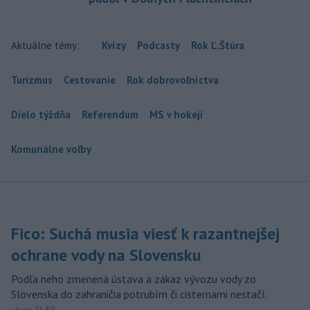
Aktuálne témy:
Kvízy
Podcasty
Rok Ľ.Štúra
Turizmus
Cestovanie
Rok dobrovoľníctva
Dielo týždňa
Referendum
MS v hokeji
Komunálne voľby
Fico: Suchá musia viesť k razantnejšej
ochrane vody na Slovensku
Podľa neho zmenená ústava a zákaz vývozu vody zo
Slovenska do zahraničia potrubím či cisternami nestačí.