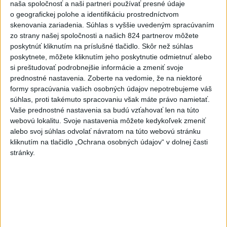
ZÁCHRANÁRI V AKCII: Pomáhali
naša spoločnosť a naši partneri používať presné údaje
dvom poľským turistkám, obe
o geografickej polohe a identifikáciu prostredníctvom
utrpeli úrazy
skenovania zariadenia. Súhlas s vyššie uvedeným spracúvaním
zo strany našej spoločnosti a našich 824 partnerov môžete
včera 18:39
poskytnúť kliknutím na príslušné tlačidlo. Skôr než súhlas
NEŠŤASTNÝ PÁD:Záchranári
poskytnete, môžete kliknutím jeho poskytnutie odmietnuť alebo
pomáhali 25-ročnej žene,
si preštudovať podrobnejšie informácie a zmeniť svoje
skončila v nemocnici
prednostné nastavenia.
Zoberte na vedomie, že na niektoré
formy spracúvania vašich osobných údajov nepotrebujeme váš
včera 19:10
súhlas, proti takémuto spracovaniu však máte právo namietať.
MLADÍK VYPADOL Z FERRATY:
Vaše prednostné nastavenia sa budú vzťahovať len na túto
Na Skalke pri Kremnici
webovú lokalitu. Svoje nastavenia môžete kedykoľvek zmeniť
zasahovali záchranári
alebo svoj súhlas odvolať návratom na túto webovú stránku
kliknutím na tlačidlo „Ochrana osobných údajov“ v dolnej časti
včera 17:19
stránky.
Omán: Rokovania o
Hormuzskom prielive sú
pozitívne a konštruktívne
včera 19:24
STOVKY NASADENÝCH