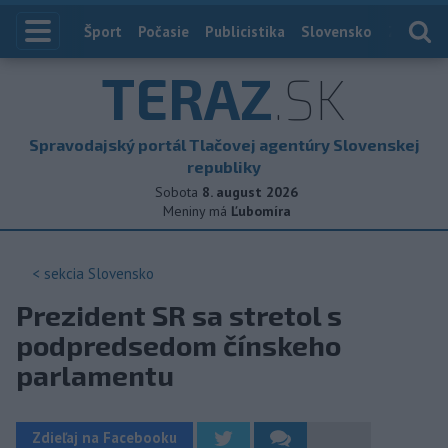
Index
Šport
Počasie
Publicistika
Slovensko
Zahranič
TERAZ
.SK
Spravodajský portál Tlačovej agentúry Slovenskej
republiky
Sobota
8. august 2026
Meniny má
Ľubomíra
< sekcia
Slovensko
Prezident SR sa stretol s
podpredsedom čínskeho
parlamentu
Zdieľaj na Facebooku