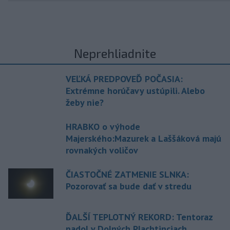
Neprehliadnite
VEĽKÁ PREDPOVEĎ POČASIA:
Extrémne horúčavy ustúpili. Alebo
žeby nie?
HRABKO o výhode
Majerského:Mazurek a Laššáková majú
rovnakých voličov
ČIASTOČNÉ ZATMENIE SLNKA:
Pozorovať sa bude dať v stredu
ĎALŠÍ TEPLOTNÝ REKORD: Tentoraz
padol v Dolných Plachtinciach