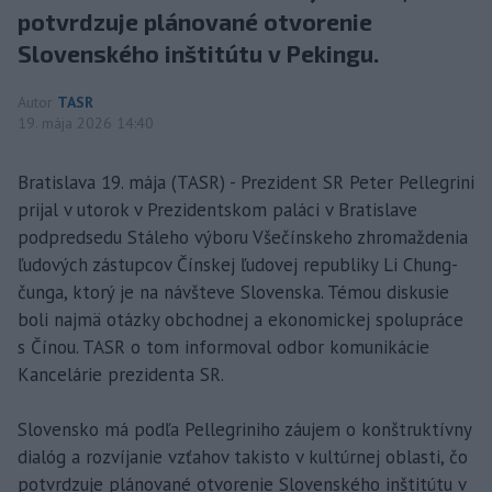
potvrdzuje plánované otvorenie
Slovenského inštitútu v Pekingu.
Autor
TASR
19. mája 2026 14:40
Bratislava 19. mája (TASR) - Prezident SR Peter Pellegrini
prijal v utorok v Prezidentskom paláci v Bratislave
podpredsedu Stáleho výboru Všečínskeho zhromaždenia
ľudových zástupcov Čínskej ľudovej republiky Li Chung-
čunga, ktorý je na návšteve Slovenska. Témou diskusie
boli najmä otázky obchodnej a ekonomickej spolupráce
s Čínou. TASR o tom informoval odbor komunikácie
Kancelárie prezidenta SR.
Slovensko má podľa Pellegriniho záujem o konštruktívny
dialóg a rozvíjanie vzťahov takisto v kultúrnej oblasti, čo
potvrdzuje plánované otvorenie Slovenského inštitútu v