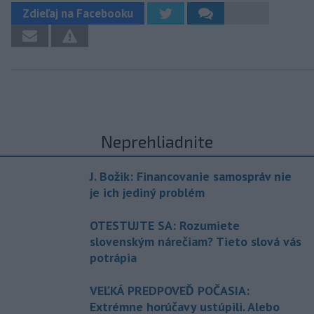
Zdieľaj na Facebooku
Neprehliadnite
J. Božik: Financovanie samospráv nie
je ich jediný problém
OTESTUJTE SA: Rozumiete
slovenským nárečiam? Tieto slová vás
potrápia
VEĽKÁ PREDPOVEĎ POČASIA:
Extrémne horúčavy ustúpili. Alebo