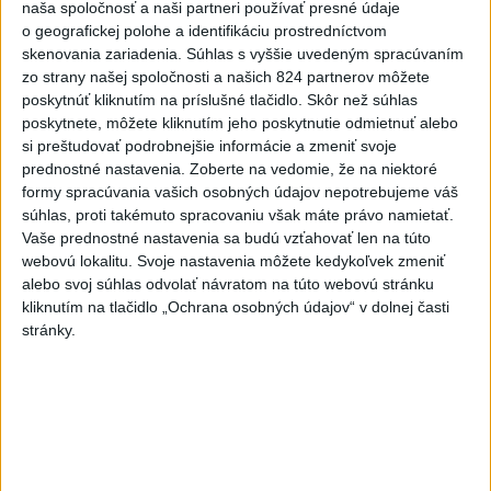
naša spoločnosť a naši partneri používať presné údaje
Viac
o geografickej polohe a identifikáciu prostredníctvom
skenovania zariadenia. Súhlas s vyššie uvedeným spracúvaním
Najčítanejšie
zo strany našej spoločnosti a našich 824 partnerov môžete
poskytnúť kliknutím na príslušné tlačidlo. Skôr než súhlas
6h
24h
7d
poskytnete, môžete kliknutím jeho poskytnutie odmietnuť alebo
si preštudovať podrobnejšie informácie a zmeniť svoje
MLADÍK VYPADOL Z FERRATY: Na Skalke
1
prednostné nastavenia.
Zoberte na vedomie, že na niektoré
pri Kremnici zasahovali záchranári
formy spracúvania vašich osobných údajov nepotrebujeme váš
súhlas, proti takémuto spracovaniu však máte právo namietať.
2
DRÁMA V PARLAMENTE: Poslankyňa hádzala do
Vaše prednostné nastavenia sa budú vzťahovať len na túto
premiéra vajíčka
webovú lokalitu. Svoje nastavenia môžete kedykoľvek zmeniť
alebo svoj súhlas odvolať návratom na túto webovú stránku
3
Česká vláda uvažuje nad zvýšením valorizácie dôchodkov
kliknutím na tlačidlo „Ochrana osobných údajov“ v dolnej časti
na dvojnásobok
stránky.
4
ÚTOK MEDVEĎA: V Turanoch pri zjazde z D1 našli
zraneného muža
5
Tragická nehoda: Prevrátil sa čln, zahynula žena a jej 5-
mesačná dcéra