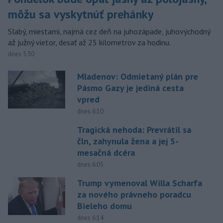
môžu sa vyskytnúť prehánky
Slabý, miestami, najmä cez deň na juhozápade, juhovýchodný
až južný vietor, desať až 25 kilometrov za hodinu.
dnes 5:30
Mladenov: Odmietaný plán pre
Pásmo Gazy je jediná cesta
vpred
dnes 6:10
Tragická nehoda: Prevrátil sa
čln, zahynula žena a jej 5-
mesačná dcéra
dnes 6:05
Trump vymenoval Willa Scharfa
za nového právneho poradcu
Bieleho domu
dnes 6:14