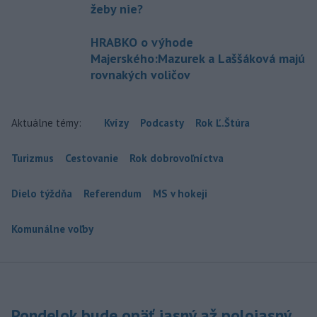
žeby nie?
HRABKO o výhode
Majerského:Mazurek a Laššáková majú
rovnakých voličov
Aktuálne témy:
Kvízy
Podcasty
Rok Ľ.Štúra
Turizmus
Cestovanie
Rok dobrovoľníctva
Dielo týždňa
Referendum
MS v hokeji
Komunálne voľby
Pondelok bude opäť jasný až polojasný,