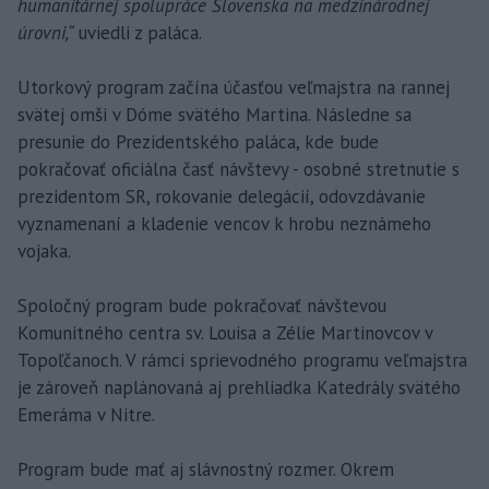
humanitárnej spolupráce Slovenska na medzinárodnej
úrovni,“
uviedli z paláca.
Utorkový program začína účasťou veľmajstra na rannej
svätej omši v Dóme svätého Martina. Následne sa
presunie do Prezidentského paláca, kde bude
pokračovať oficiálna časť návštevy - osobné stretnutie s
prezidentom SR, rokovanie delegácií, odovzdávanie
vyznamenaní a kladenie vencov k hrobu neznámeho
vojaka.
Spoločný program bude pokračovať návštevou
Komunitného centra sv. Louisa a Zélie Martinovcov v
Topoľčanoch. V rámci sprievodného programu veľmajstra
je zároveň naplánovaná aj prehliadka Katedrály svätého
Emeráma v Nitre.
Program bude mať aj slávnostný rozmer. Okrem