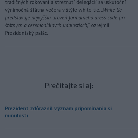
tradičných rokovaní a stretnutí delegácií sa uskutoční
výnimočná štátna večera v štýle white tie. „
White tie
predstavuje najvyššiu úroveň formálneho dress code pri
štátnych a ceremoniálnych udalostiach,
“ ozrejmil
Prezidentský palác.
Prečítajte si aj:
Prezident zdôraznil význam pripomínania si
minulosti