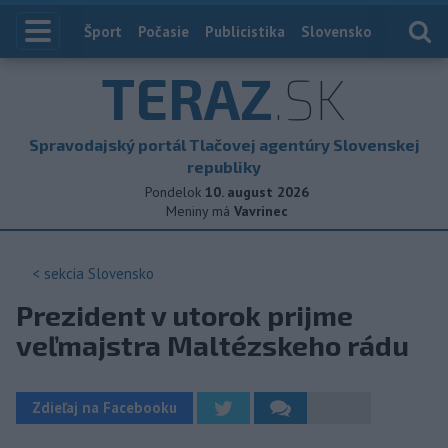
Index
Šport
Počasie
Publicistika
Slovensko
Zahranič
TERAZ
.SK
Spravodajský portál Tlačovej agentúry Slovenskej
republiky
Pondelok
10. august 2026
Meniny má
Vavrinec
< sekcia
Slovensko
Prezident v utorok prijme
veľmajstra Maltézskeho rádu
Zdieľaj na Facebooku