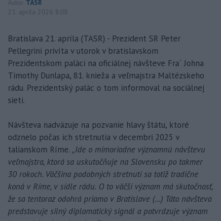
Autor
TASR
21. apríla 2026 8:08
Bratislava 21. apríla (TASR) - Prezident SR Peter
Pellegrini privíta v utorok v bratislavskom
Prezidentskom paláci na oficiálnej návšteve Fra´ Johna
Timothy Dunlapa, 81. knieža a veľmajstra Maltézskeho
rádu. Prezidentský palác o tom informoval na sociálnej
sieti.
Návšteva nadväzuje na pozvanie hlavy štátu, ktoré
odznelo počas ich stretnutia v decembri 2025 v
talianskom Ríme.
„Ide o mimoriadne významnú návštevu
veľmajstra, ktorá sa uskutočňuje na Slovensku po takmer
30 rokoch. Väčšina podobných stretnutí sa totiž tradične
koná v Ríme, v sídle rádu. O to väčší význam má skutočnosť,
že sa tentoraz odohrá priamo v Bratislave (...) Táto návšteva
predstavuje silný diplomatický signál a potvrdzuje význam