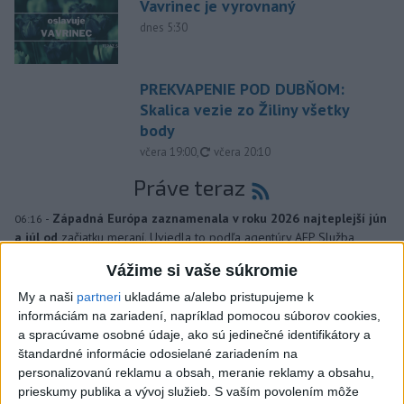
Vavrinec je vyrovnaný
dnes 5:30
PREKVAPENIE POD DUBŇOM:
Skalica vezie zo Žiliny všetky
body
aktualizované
včera 19:00
,
včera 20:10
Práve teraz
-
Západná Európa zaznamenala v roku 2026 najteplejší jún
06:16
a júl od
začiatku meraní. Uviedla to podľa agentúry AFP Služba
Európskej únie pre sledovanie klímy Copernicus (C3S).
Vážime si vaše súkromie
My a naši
partneri
ukladáme a/alebo pristupujeme k
Viac
Videá a prenosy TASR TV
informáciám na zariadení, napríklad pomocou súborov cookies,
a spracúvame osobné údaje, ako sú jedinečné identifikátory a
štandardné informácie odosielané zariadením na
Deväť Slovákov zabojuje na ME v Paríži
personalizovanú reklamu a obsah, meranie reklamy a obsahu,
o čo najlepšie výsledky
prieskumy publika a vývoj služieb.
S vaším povolením môže