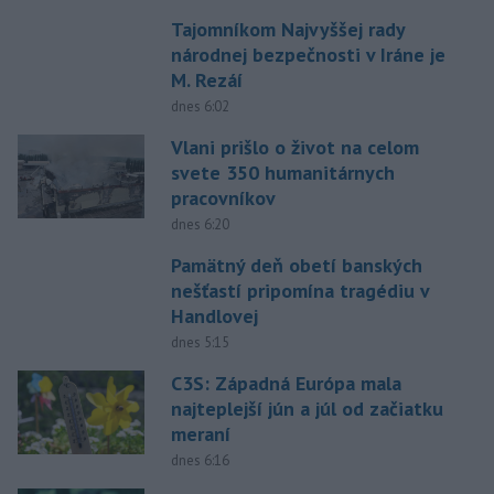
Tajomníkom Najvyššej rady
národnej bezpečnosti v Iráne je
M. Rezáí
dnes 6:02
Vlani prišlo o život na celom
svete 350 humanitárnych
pracovníkov
dnes 6:20
Pamätný deň obetí banských
nešťastí pripomína tragédiu v
Handlovej
dnes 5:15
C3S: Západná Európa mala
najteplejší jún a júl od začiatku
meraní
dnes 6:16