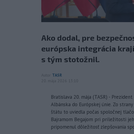
Ako dodal, pre bezpečnos
európska integrácia kraj
s tým stotožnil.
Autor
TASR
20. mája 2026 13:10
Bratislava 20. mája (TASR) - Prezident
Albánska do Európskej únie. Zo stran
štátu to uviedla počas spoločnej tla
Bajramom Begajom pri príležitosti je
pripomenul dôležitosť zlepšovania sp