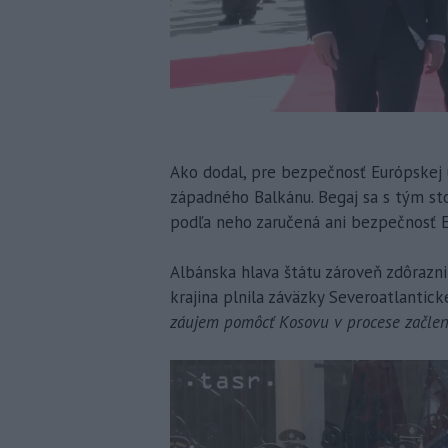
Ako dodal, pre bezpečnosť Európskej ú
západného Balkánu. Begaj sa s tým st
podľa neho zaručená ani bezpečnosť E
Albánska hlava štátu zároveň zdôrazni
krajina plnila záväzky Severoatlantickej
záujem pomôcť Kosovu v procese začlen