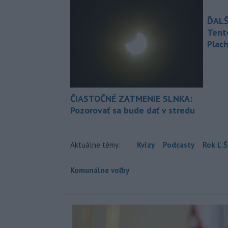
ĎALŠ
Tent
Plach
ČIASTOČNÉ ZATMENIE SLNKA:
Pozorovať sa bude dať v stredu
Aktuálne témy:
Kvízy
Podcasty
Rok Ľ.Š
Komunálne voľby