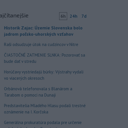
ajčítanejšie
6h
24h
7d
Historik Zajac: Územie Slovenska bolo
jadrom poľsko-uhorských vzťahov
Raši odsudzuje útok na cudzincov v Nitre
ČIASTOČNÉ ZATMENIE SLNKA: Pozorovať sa
bude dať v stredu
Horúčavy vystriedajú búrky: Výstrahy vydali
vo viacerých okresoch
Orbánová telefonovala s Blanárom a
Tarabom o pomoci na Dunaji
Predstavitelia Mladého Hlasu podali trestné
oznámenie na I. Korčoka
Generálna prokuratúra podala pre určenie