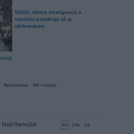
VIDEO: Umelá inteligencia a
robotika pomáhajú už aj
záchranárom
lotný
Referendum
MS v hokeji
Najčítanejšie
6h
24h
7d