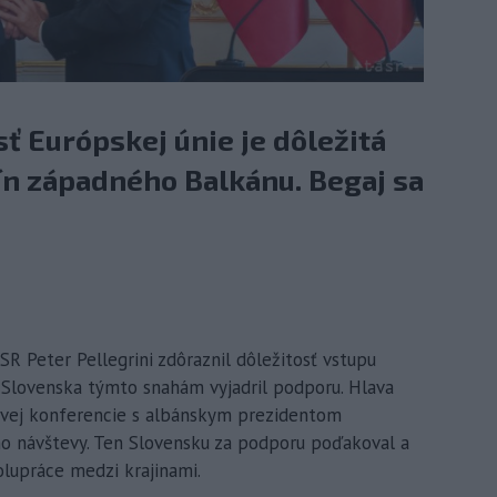
ť Európskej únie je dôležitá
ín západného Balkánu. Begaj sa
 SR Peter Pellegrini zdôraznil dôležitosť vstupu
y Slovenska týmto snahám vyjadril podporu. Hlava
čovej konferencie s albánskym prezidentom
ho návštevy. Ten Slovensku za podporu poďakoval a
olupráce medzi krajinami.