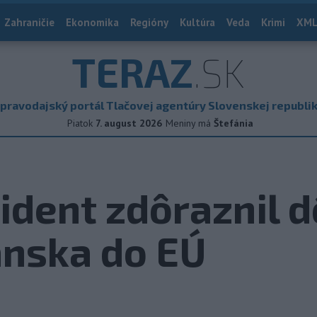
Zahraničie
Ekonomika
Regióny
Kultúra
Veda
Krimi
XML
TERAZ
.SK
pravodajský portál Tlačovej agentúry Slovenskej republi
Piatok
7. august 2026
Meniny má
Štefánia
ident zdôraznil d
ánska do EÚ