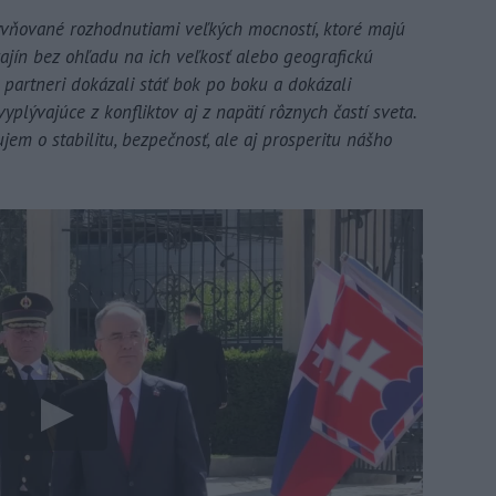
lyvňované rozhodnutiami veľkých mocností, ktoré majú
jín bez ohľadu na ich veľkosť alebo geografickú
o partneri dokázali stáť bok po boku a dokázali
yplývajúce z konfliktov aj z napätí rôznych častí sveta.
em o stabilitu, bezpečnosť, ale aj prosperitu nášho