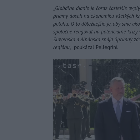
„
Globálne dianie je čoraz častejšie ovp
priamy dosah na ekonomiku všetkých kra
polohu. O to dôležitejšie je, aby sme ak
spoločne reagovať na potenciálne krízy v
Slovensko a Albánsko spája úprimný záuj
regiónu
,“ poukázal Pellegrini.