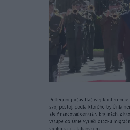
Pellegrini počas tlačovej konferencie 
svoj postoj, podľa ktorého by Únia n
ale financovať centrá v krajinách, z k
vstupe do Únie vyrieši otázku migrač
spolupráci s Talianskom.