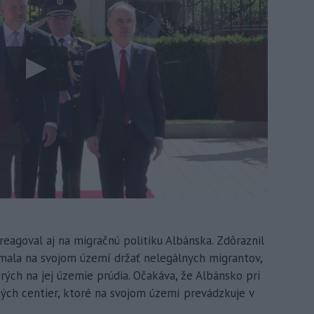
reagoval aj na migračnú politiku Albánska. Zdôraznil
emala na svojom území držať nelegálnych migrantov,
torých na jej územie prúdia. Očakáva, že Albánsko pri
ných centier, ktoré na svojom území prevádzkuje v