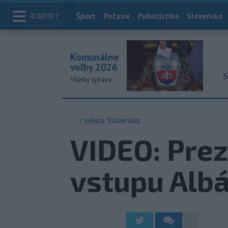
RUBRIKY
Index
Šport
Počasie
Publicistika
Slovensko
Komunálne
voľby 2026
S
Všetky správy
< sekcia
Slovensko
VIDEO: Prez
vstupu Alb