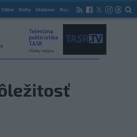
 Odber
Knihy
Útulkovo
Magazín
News Now
Archív
TASR
Televízna
publicistika
TASR
ky
Všetky relácie
ôležitosť