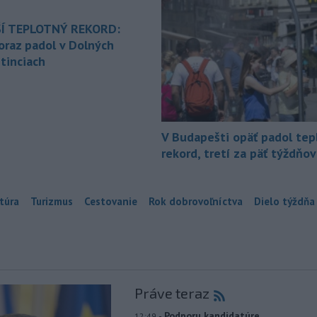
Í TEPLOTNÝ REKORD:
oraz padol v Dolných
tinciach
V Budapešti opäť padol tep
rekord, tretí za päť týždňov
túra
Turizmus
Cestovanie
Rok dobrovoľníctva
Dielo týždňa
Práve teraz
-
Podporu kandidatúre
12:49