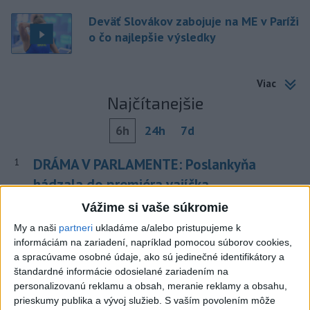
Deväť Slovákov zabojuje na ME v Paríži
o čo najlepšie výsledky
Viac
Najčítanejšie
6h
24h
7d
DRÁMA V PARLAMENTE: Poslankyňa
1
hádzala do premiéra vajíčka
Vážime si vaše súkromie
2
Darina Pačutová pomáha pacientom vo Vranove nad
My a naši
partneri
ukladáme a/alebo pristupujeme k
Topľou slovom
informáciám na zariadení, napríklad pomocou súborov cookies,
3
CYKLISTU NAPADOL MEDVEĎ:Z Valčianskej doliny ho
a spracúvame osobné údaje, ako sú jedinečné identifikátory a
štandardné informácie odosielané zariadením na
previezli do nemocnice
personalizovanú reklamu a obsah, meranie reklamy a obsahu,
4
Skončili ďalšie desiatky menších pôšt, samosprávam sa
prieskumy publika a vývoj služieb.
S vaším povolením môže