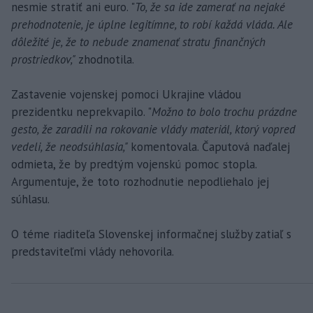
nesmie stratiť ani euro. "
To, že sa ide zamerať na nejaké
prehodnotenie, je úplne legitímne, to robí každá vláda. Ale
dôležité je, že to nebude znamenať stratu finančných
prostriedkov,"
zhodnotila.
Zastavenie vojenskej pomoci Ukrajine vládou
prezidentku neprekvapilo. "
Možno to bolo trochu prázdne
gesto, že zaradili na rokovanie vlády materiál, ktorý vopred
vedeli, že neodsúhlasia,"
komentovala. Čaputová naďalej
odmieta, že by predtým vojenskú pomoc stopla.
Argumentuje, že toto rozhodnutie nepodliehalo jej
súhlasu.
O téme riaditeľa Slovenskej informačnej služby zatiaľ s
predstaviteľmi vlády nehovorila.