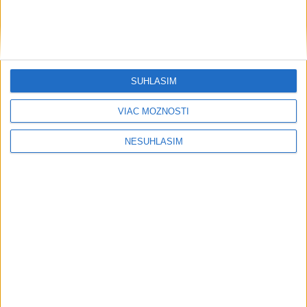
SÚHLASÍM
VIAC MOŽNOSTÍ
....
NESÚHLASÍM