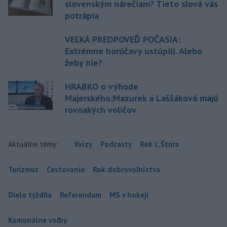
slovenským nárečiam? Tieto slová vás
potrápia
VEĽKÁ PREDPOVEĎ POČASIA:
Extrémne horúčavy ustúpili. Alebo
žeby nie?
HRABKO o výhode
Majerského:Mazurek a Laššáková majú
rovnakých voličov
Aktuálne témy:
Kvízy
Podcasty
Rok Ľ.Štúra
Turizmus
Cestovanie
Rok dobrovoľníctva
Dielo týždňa
Referendum
MS v hokeji
Komunálne voľby