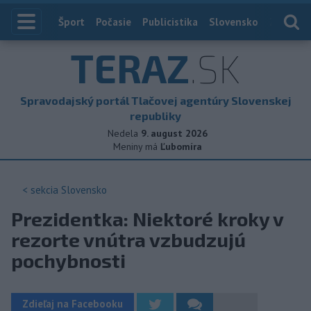
Index
Šport
Počasie
Publicistika
Slovensko
Zahranič
TERAZ
.SK
Spravodajský portál Tlačovej agentúry Slovenskej
republiky
Nedela
9. august 2026
Meniny má
Ľubomíra
< sekcia
Slovensko
Prezidentka: Niektoré kroky v
rezorte vnútra vzbudzujú
pochybnosti
Zdieľaj na Facebooku