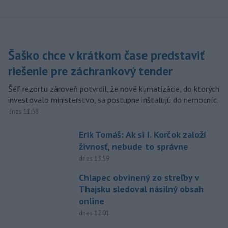
Šaško chce v krátkom čase predstaviť
riešenie pre záchrankový tender
Šéf rezortu zároveň potvrdil, že nové klimatizácie, do ktorých
investovalo ministerstvo, sa postupne inštalujú do nemocníc.
dnes 11:58
Erik Tomáš: Ak si I. Korčok založí
živnosť, nebude to správne
dnes 13:59
Chlapec obvinený zo streľby v
Thajsku sledoval násilný obsah
online
dnes 12:01