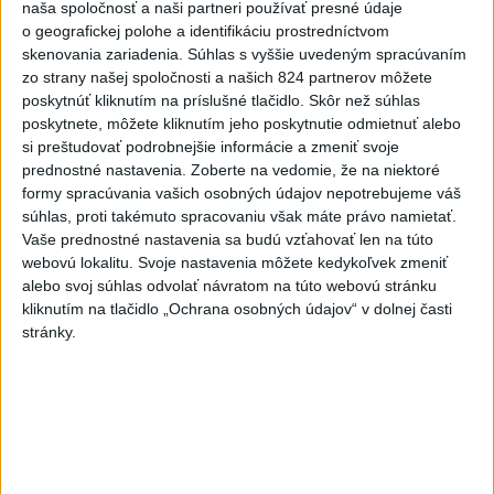
naša spoločnosť a naši partneri používať presné údaje
to nepáči
o geografickej polohe a identifikáciu prostredníctvom
5
Festival Lovestream 2026 pokračuje, druhý deň zakončil
skenovania zariadenia. Súhlas s vyššie uvedeným spracúvaním
zo strany našej spoločnosti a našich 824 partnerov môžete
Robbie Williams
poskytnúť kliknutím na príslušné tlačidlo. Skôr než súhlas
6
OTESTUJTE SA: Rozumiete slovenským nárečiam? Tieto
poskytnete, môžete kliknutím jeho poskytnutie odmietnuť alebo
si preštudovať podrobnejšie informácie a zmeniť svoje
slová vás potrápia
prednostné nastavenia.
Zoberte na vedomie, že na niektoré
7
Najmenej 21 mŕtvych po zrážke dvoch autobusov na juhu
formy spracúvania vašich osobných údajov nepotrebujeme váš
súhlas, proti takémuto spracovaniu však máte právo namietať.
Nigeru
Vaše prednostné nastavenia sa budú vzťahovať len na túto
webovú lokalitu. Svoje nastavenia môžete kedykoľvek zmeniť
Najnovšie správy na Teraz.sk
alebo svoj súhlas odvolať návratom na túto webovú stránku
kliknutím na tlačidlo „Ochrana osobných údajov“ v dolnej časti
Vyhlásenia
stránky.
Priame prenosy z Národnej rady SR
Politika na sociálnych sieťach