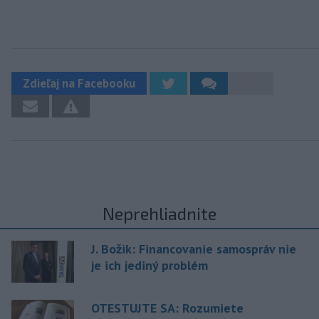
Zdieľaj na Facebooku
Neprehliadnite
J. Božik: Financovanie samospráv nie
je ich jediný problém
OTESTUJTE SA: Rozumiete