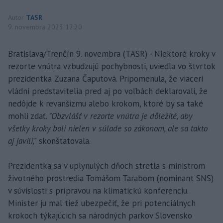
Autor
TASR
9. novembra 2023 12:20
Bratislava/Trenčín 9. novembra (TASR) - Niektoré kroky v
rezorte vnútra vzbudzujú pochybnosti, uviedla vo štvrtok
prezidentka Zuzana Čaputová. Pripomenula, že viacerí
vládni predstavitelia pred aj po voľbách deklarovali, že
nedôjde k revanšizmu alebo krokom, ktoré by sa také
mohli zdať.
"Obzvlášť v rezorte vnútra je dôležité, aby
všetky kroky boli nielen v súlade so zákonom, ale sa takto
aj javili,"
skonštatovala.
Prezidentka sa v uplynulých dňoch stretla s ministrom
životného prostredia Tomášom Tarabom (nominant SNS)
v súvislosti s prípravou na klimatickú konferenciu.
Minister ju mal tiež ubezpečiť, že pri potenciálnych
krokoch týkajúcich sa národných parkov Slovensko