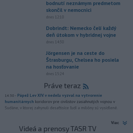
bodnutí neznámym predmetom
skončil v nemocnici
dnes 12:10
Dobrindt: Nemecko čelí každý
deň útokom v hybridnej vojne
dnes 14:30
Jörgensen je na ceste do
Štrasburgu, Chelsea ho posiela
na hosťovanie
dnes 15:24
Práve teraz
-
Pápež Lev XIV. v nedeľu vyzval na vytvorenie
14:30
humanitárnych
koridorov pre civilistov zasiahnutých vojnou v
Sudáne, v ktorej zahynuli desaťtisíce ľudí a milióny sú vysídlené.
Viac
Videá a prenosy TASR TV