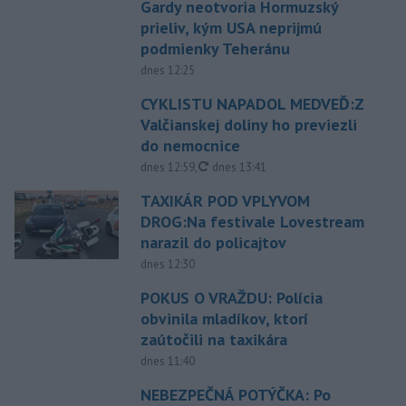
Gardy neotvoria Hormuzský
prieliv, kým USA neprijmú
podmienky Teheránu
dnes 12:25
CYKLISTU NAPADOL MEDVEĎ:Z
Valčianskej doliny ho previezli
do nemocnice
aktualizované
dnes 12:59
,
dnes 13:41
TAXIKÁR POD VPLYVOM
DROG:Na festivale Lovestream
narazil do policajtov
dnes 12:30
POKUS O VRAŽDU: Polícia
obvinila mladíkov, ktorí
zaútočili na taxikára
dnes 11:40
NEBEZPEČNÁ POTÝČKA: Po