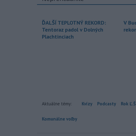
ĎALŠÍ TEPLOTNÝ REKORD:
V Bu
Tentoraz padol v Dolných
rekor
Plachtinciach
Aktuálne témy:
Kvízy
Podcasty
Rok Ľ.Š
Komunálne voľby