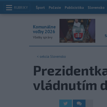
RUBRIKY
Index
Šport
Počasie
Publicistika
Slovensko
Komunálne
voľby 2026
S
Všetky správy
< sekcia
Slovensko
Prezidentka
vládnutím d