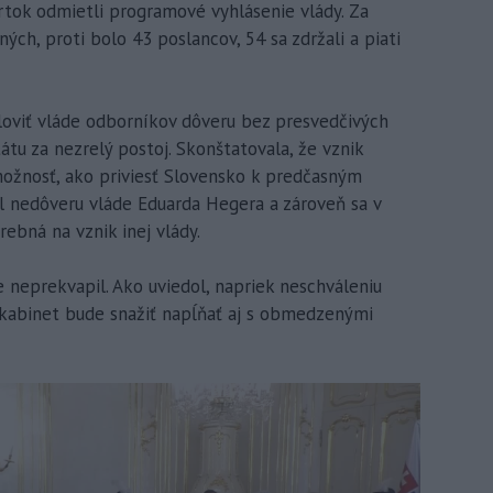
rtok odmietli programové vyhlásenie vlády. Za
ch, proti bolo 43 poslancov, 54 sa zdržali a piati
loviť vláde odborníkov dôveru bez presvedčivých
átu za nezrelý postoj. Skonštatovala, že vznik
možnosť, ako priviesť Slovensko k predčasným
 nedôveru vláde Eduarda Hegera a zároveň sa v
ebná na vznik inej vlády.
 neprekvapil. Ako uviedol, napriek neschváleniu
kabinet bude snažiť napĺňať aj s obmedzenými