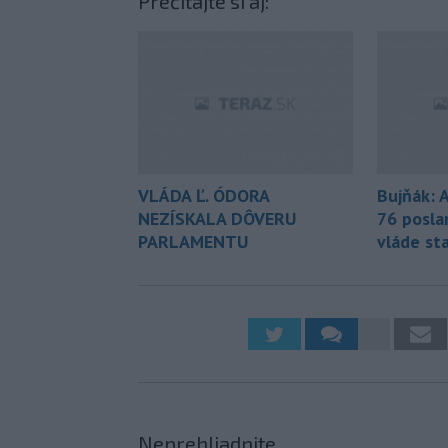
Prečítajte si aj:
VLÁDA Ľ. ÓDORA
Bujňák: 
NEZÍSKALA DÔVERU
76 posla
PARLAMENTU
vláde st
Neprehliadnite