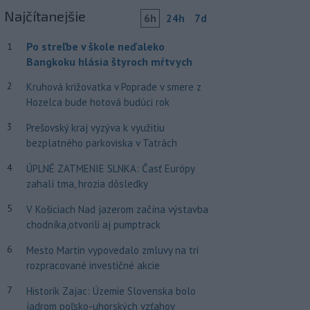
Najčítanejšie
6h
24h
7d
Po streľbe v škole neďaleko
1
Bangkoku hlásia štyroch mŕtvych
2
Kruhová križovatka v Poprade v smere z
Hozelca bude hotová budúci rok
3
Prešovský kraj vyzýva k využitiu
bezplatného parkoviska v Tatrách
4
ÚPLNÉ ZATMENIE SLNKA: Časť Európy
zahalí tma, hrozia dôsledky
5
V Košiciach Nad jazerom začína výstavba
chodníka,otvorili aj pumptrack
6
Mesto Martin vypovedalo zmluvy na tri
rozpracované investičné akcie
7
Historik Zajac: Územie Slovenska bolo
jadrom poľsko-uhorských vzťahov