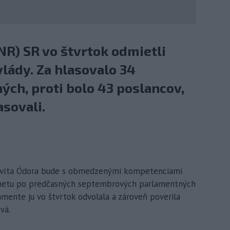
NR) SR vo štvrtok odmietli
lády. Za hlasovalo 34
ých, proti bolo 43 poslancov,
asovali.
udovíta Ódora bude s obmedzenými kompetenciami
inetu po predčasných septembrových parlamentných
amente ju vo štvrtok odvolala a zároveň poverila
vá.