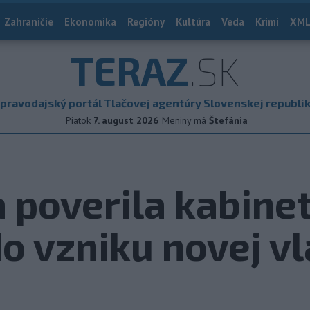
Zahraničie
Ekonomika
Regióny
Kultúra
Veda
Krimi
XML
TERAZ
.SK
pravodajský portál Tlačovej agentúry Slovenskej republi
Piatok
7. august 2026
Meniny má
Štefánia
 poverila kabinet
o vzniku novej v