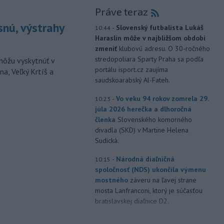
Práve teraz
snú, výstrahy
-
Slovenský futbalista Lukáš
10:44
Haraslín môže v najbližšom období
zmeniť
klubovú adresu. O 30-ročného
stredopoliara Sparty Praha sa podľa
môžu vyskytnúť v
portálu isport.cz zaujíma
a, Veľký Krtíš a
saudskoarabský Al-Fateh.
-
Vo veku 94 rokov zomrela 29.
10:23
júla 2026 herečka a dlhoročná
členka
Slovenského komorného
divadla (SKD) v Martine Helena
Sudická.
-
Národná diaľničná
10:15
spoločnosť (NDS) ukončila výmenu
mostného
záveru na ľavej strane
mosta Lanfranconi, ktorý je súčasťou
bratislavskej diaľnice D2.
-
Počet potvrdených prípadov
10:02