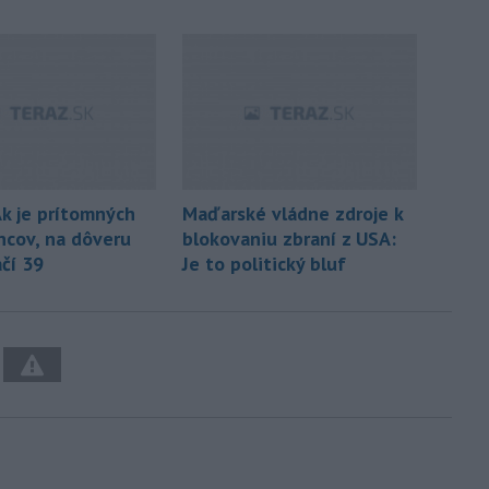
Ak je prítomných
Maďarské vládne zdroje k
ncov, na dôveru
blokovaniu zbraní z USA:
ačí 39
Je to politický bluf