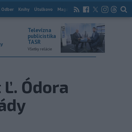
 Odber
Knihy
Útulkovo
Magazín
News Now
Archív
TASR
Televízna
publicistika
TASR
ky
Všetky relácie
 Ľ. Ódora
lády