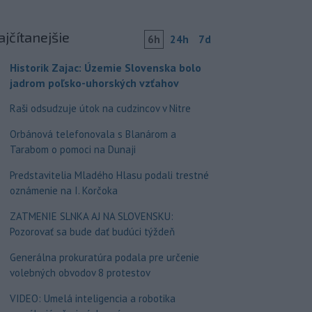
ajčítanejšie
6h
24h
7d
Historik Zajac: Územie Slovenska bolo
jadrom poľsko-uhorských vzťahov
Raši odsudzuje útok na cudzincov v Nitre
Orbánová telefonovala s Blanárom a
Tarabom o pomoci na Dunaji
Predstavitelia Mladého Hlasu podali trestné
oznámenie na I. Korčoka
ZATMENIE SLNKA AJ NA SLOVENSKU:
Pozorovať sa bude dať budúci týždeň
Generálna prokuratúra podala pre určenie
volebných obvodov 8 protestov
VIDEO: Umelá inteligencia a robotika