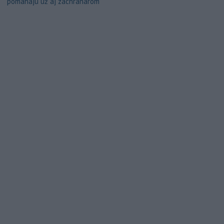
pomáhajú už aj záchranárom