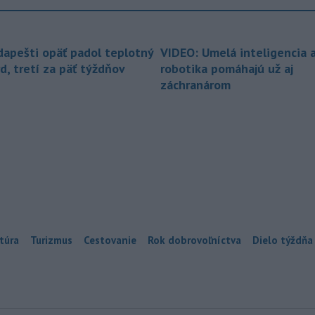
dapešti opäť padol teplotný
VIDEO: Umelá inteligencia 
d, tretí za päť týždňov
robotika pomáhajú už aj
záchranárom
túra
Turizmus
Cestovanie
Rok dobrovoľníctva
Dielo týždňa