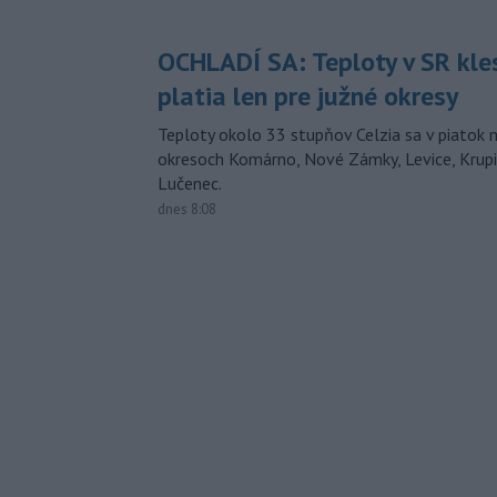
OCHLADÍ SA: Teploty v SR kle
platia len pre južné okresy
Teploty okolo 33 stupňov Celzia sa v piatok 
okresoch Komárno, Nové Zámky, Levice, Krupin
Lučenec.
dnes 8:08