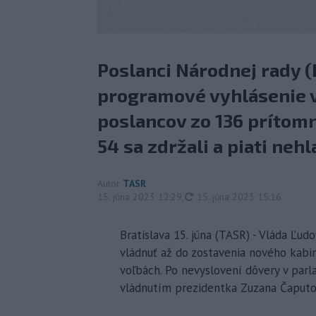
Poslanci Národnej rady (
programové vyhlásenie v
poslancov zo 136 prítomn
54 sa zdržali a piati nehl
Autor
TASR
aktualizované
15. júna 2023 12:29
,
15. júna 2023 15:16
Bratislava 15. júna (TASR) - Vláda Ľ
vládnuť až do zostavenia nového kab
voľbách. Po nevyslovení dôvery v parl
vládnutím prezidentka Zuzana Čaputo