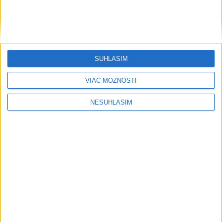
Vysoké Tatry zaviedli systém evidencie hostí prepojený s
Tatry Card
Prevádzkový zisk Berkshire Hathaway v 2. kvartáli vzrástol o
SÚHLASÍM
16 %
VIAC MOŽNOSTÍ
Väčšina Nemcov považuje vplyv technologických firiem USA
za veľký
NESÚHLASÍM
Regióny
OÚ Malacky vyhlásil pre požiar vo VO
Záhorie mimoriadnu situáciu
včera 21:46
Hasiči: Lesný požiar v katastri obce Trstín sa podarilo
lokalizovať