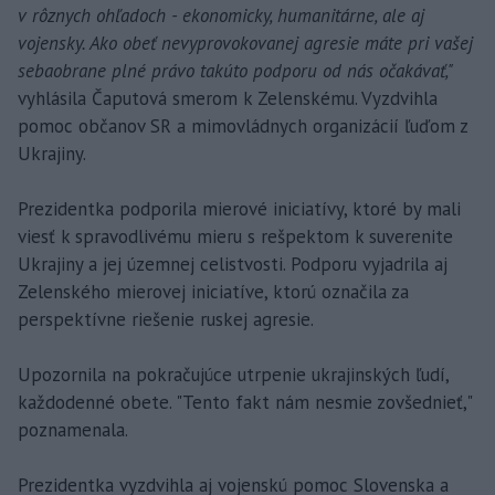
v rôznych ohľadoch - ekonomicky, humanitárne, ale aj
vojensky. Ako obeť nevyprovokovanej agresie máte pri vašej
sebaobrane plné právo takúto podporu od nás očakávať,"
vyhlásila Čaputová smerom k Zelenskému. Vyzdvihla
pomoc občanov SR a mimovládnych organizácií ľuďom z
Ukrajiny.
Prezidentka podporila mierové iniciatívy, ktoré by mali
viesť k spravodlivému mieru s rešpektom k suverenite
Ukrajiny a jej územnej celistvosti. Podporu vyjadrila aj
Zelenského mierovej iniciatíve, ktorú označila za
perspektívne riešenie ruskej agresie.
Upozornila na pokračujúce utrpenie ukrajinských ľudí,
každodenné obete. "Tento fakt nám nesmie zovšednieť,"
poznamenala.
Prezidentka vyzdvihla aj vojenskú pomoc Slovenska a