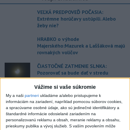
VEĽKÁ PREDPOVEĎ POČASIA:
Extrémne horúčavy ustúpili. Alebo
žeby nie?
HRABKO o výhode
Majerského:Mazurek a Laššáková majú
rovnakých voličov
ČIASTOČNÉ ZATMENIE SLNKA:
Pozorovať sa bude dať v stredu
Vážime si vaše súkromie
ĎALŠÍ TEPLOTNÝ REKORD: Tentoraz
My a naši
partneri
ukladáme a/alebo pristupujeme k
padol v Dolných Plachtinciach
informáciám na zariadení, napríklad pomocou súborov cookies,
a spracúvame osobné údaje, ako sú jedinečné identifikátory a
štandardné informácie odosielané zariadením na
Aktuálne témy:
Kvízy
Podcasty
Rok Ľ.Štúra
personalizovanú reklamu a obsah, meranie reklamy a obsahu,
prieskumy publika a vývoj služieb.
S vaším povolením môže