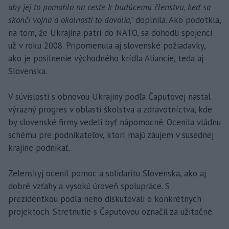
aby jej to pomohlo na ceste k budúcemu členstvu, keď sa
skončí vojna a okolnosti to dovolia,"
doplnila. Ako podotkla,
na tom, že Ukrajina patrí do NATO, sa dohodli spojenci
už v roku 2008. Pripomenula aj slovenské požiadavky,
ako je posilnenie východného krídla Aliancie, teda aj
Slovenska.
V súvislosti s obnovou Ukrajiny podľa Čaputovej nastal
výrazný progres v oblasti školstva a zdravotníctva, kde
by slovenské firmy vedeli byť nápomocné. Ocenila vládnu
schému pre podnikateľov, ktorí majú záujem v susednej
krajine podnikať.
Zelenskyj ocenil pomoc a solidaritu Slovenska, ako aj
dobré vzťahy a vysokú úroveň spolupráce. S
prezidentkou podľa neho diskutovali o konkrétnych
projektoch. Stretnutie s Čaputovou označil za užitočné.