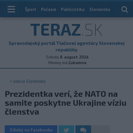
Index
Šport
Počasie
Publicistika
Slovensko
Zahranič
TERAZ
.SK
Spravodajský portál Tlačovej agentúry Slovenskej
republiky
Sobota
8. august 2026
Meniny má
Ľubomíra
< sekcia
Slovensko
Prezidentka verí, že NATO na
samite poskytne Ukrajine víziu
členstva
Zdieľaj na Facebooku