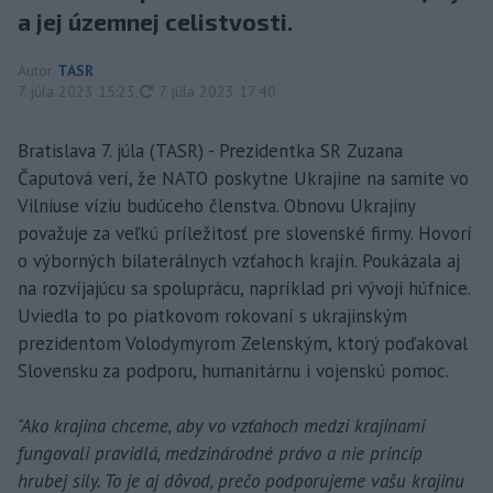
a jej územnej celistvosti.
Autor
TASR
aktualizované
7. júla 2023 15:23
,
7. júla 2023 17:40
Bratislava 7. júla (TASR) - Prezidentka SR Zuzana
Čaputová verí, že NATO poskytne Ukrajine na samite vo
Vilniuse víziu budúceho členstva. Obnovu Ukrajiny
považuje za veľkú príležitosť pre slovenské firmy. Hovorí
o výborných bilaterálnych vzťahoch krajín. Poukázala aj
na rozvíjajúcu sa spoluprácu, napríklad pri vývoji húfnice.
Uviedla to po piatkovom rokovaní s ukrajinským
prezidentom Volodymyrom Zelenským, ktorý poďakoval
Slovensku za podporu, humanitárnu i vojenskú pomoc.
"Ako krajina chceme, aby vo vzťahoch medzi krajinami
fungovali pravidlá, medzinárodné právo a nie princíp
hrubej sily. To je aj dôvod, prečo podporujeme vašu krajinu