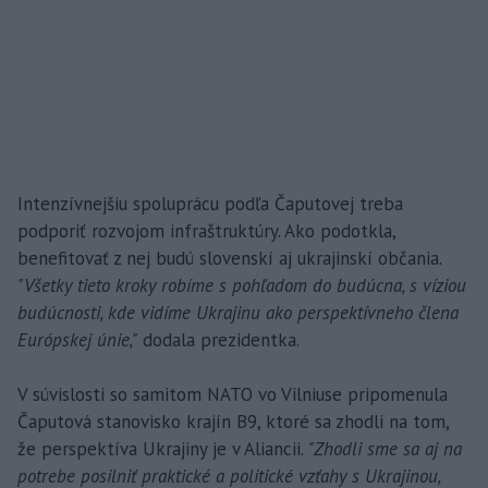
Intenzívnejšiu spoluprácu podľa Čaputovej treba
podporiť rozvojom infraštruktúry. Ako podotkla,
benefitovať z nej budú slovenskí aj ukrajinskí občania.
"Všetky tieto kroky robíme s pohľadom do budúcna, s víziou
budúcnosti, kde vidíme Ukrajinu ako perspektívneho člena
Európskej únie,"
dodala prezidentka.
V súvislosti so samitom NATO vo Vilniuse pripomenula
Čaputová stanovisko krajín B9, ktoré sa zhodli na tom,
že perspektíva Ukrajiny je v Aliancii.
"Zhodli sme sa aj na
potrebe posilniť praktické a politické vzťahy s Ukrajinou,