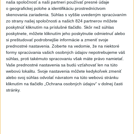
naša spoločnosť a naši partneri používať presné údaje
Turizmus
Cestovanie
Rok dobrovoľníctva
o geografickej polohe a identifikáciu prostredníctvom
skenovania zariadenia. Súhlas s vyššie uvedeným spracúvaním
Dielo týždňa
Referendum
MS v hokeji
zo strany našej spoločnosti a našich 824 partnerov môžete
poskytnúť kliknutím na príslušné tlačidlo. Skôr než súhlas
poskytnete, môžete kliknutím jeho poskytnutie odmietnuť alebo
Komunálne voľby
si preštudovať podrobnejšie informácie a zmeniť svoje
prednostné nastavenia.
Zoberte na vedomie, že na niektoré
formy spracúvania vašich osobných údajov nepotrebujeme váš
súhlas, proti takémuto spracovaniu však máte právo namietať.
Vaše prednostné nastavenia sa budú vzťahovať len na túto
webovú lokalitu. Svoje nastavenia môžete kedykoľvek zmeniť
alebo svoj súhlas odvolať návratom na túto webovú stránku
kliknutím na tlačidlo „Ochrana osobných údajov“ v dolnej časti
stránky.