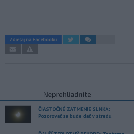
Zdieľaj na Facebooku
Neprehliadnite
ČIASTOČNÉ ZATMENIE SLNKA:
Pozorovať sa bude dať v stredu
ĎALŠÍ TEPLOTNÝ REKORD: Tentoraz