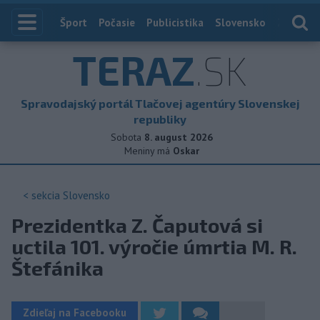
Index
Šport
Počasie
Publicistika
Slovensko
Zahranič
TERAZ
.SK
Spravodajský portál Tlačovej agentúry Slovenskej
republiky
Sobota
8. august 2026
Meniny má
Oskar
< sekcia
Slovensko
Prezidentka Z. Čaputová si
uctila 101. výročie úmrtia M. R.
Štefánika
Zdieľaj na Facebooku