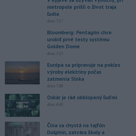
metropole prišli o život traja
ľudia
dnes 7:17
Bloomberg: Pentagón chce
urobiť prvé testy systému
Golden Dome
dnes 7:15
Európa sa pripravuje na pokles
výroby elektriny počas
zatmenia Slnka
dnes 7:08
Oskár je rád obklopený ľuďmi
dnes 6:43
Čína sa chystá na tajfún
Dolphin, zatvára školy a