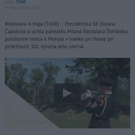
Autor
TASR
4. mája 2020 13:20
Bratislava 4. mája (TASR) – Prezidentka SR Zuzana
Čaputová si uctila pamiatku Milana Rastislava Štefánika
položením venca k Mohyle v Ivanke pri Dunaji pri
príležitosti 101. výročia jeho úmrtia.