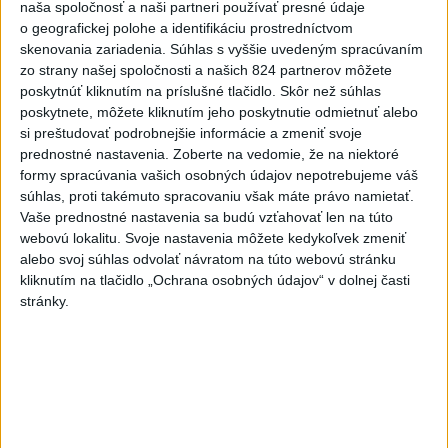
naša spoločnosť a naši partneri používať presné údaje
o geografickej polohe a identifikáciu prostredníctvom
5
Kruhová križovatka v Poprade v smere z Hozelca bude
skenovania zariadenia. Súhlas s vyššie uvedeným spracúvaním
hotová budúci rok
zo strany našej spoločnosti a našich 824 partnerov môžete
poskytnúť kliknutím na príslušné tlačidlo. Skôr než súhlas
6
Historik Zajac: Územie Slovenska bolo jadrom poľsko-
poskytnete, môžete kliknutím jeho poskytnutie odmietnuť alebo
uhorských vzťahov
si preštudovať podrobnejšie informácie a zmeniť svoje
prednostné nastavenia.
Zoberte na vedomie, že na niektoré
7
VEĽKÁ PREDPOVEĎ POČASIA: Extrémne horúčavy
formy spracúvania vašich osobných údajov nepotrebujeme váš
ustúpili. Alebo žeby nie?
súhlas, proti takémuto spracovaniu však máte právo namietať.
Vaše prednostné nastavenia sa budú vzťahovať len na túto
webovú lokalitu. Svoje nastavenia môžete kedykoľvek zmeniť
Najnovšie správy na Teraz.sk
alebo svoj súhlas odvolať návratom na túto webovú stránku
Vyhlásenia
kliknutím na tlačidlo „Ochrana osobných údajov“ v dolnej časti
stránky.
Priame prenosy z Národnej rady SR
Politika na sociálnych sieťach