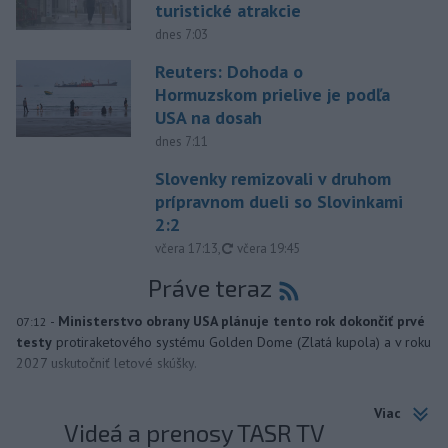
turistické atrakcie
dnes 7:03
Reuters: Dohoda o
Hormuzskom prielive je podľa
USA na dosah
dnes 7:11
Slovenky remizovali v druhom
prípravnom dueli so Slovinkami
2:2
aktualizované
včera 17:13
,
včera 19:45
Práve teraz
-
Ministerstvo obrany USA plánuje tento rok dokončiť prvé
07:12
testy
protiraketového systému Golden Dome (Zlatá kupola) a v roku
2027 uskutočniť letové skúšky.
Viac
Videá a prenosy TASR TV