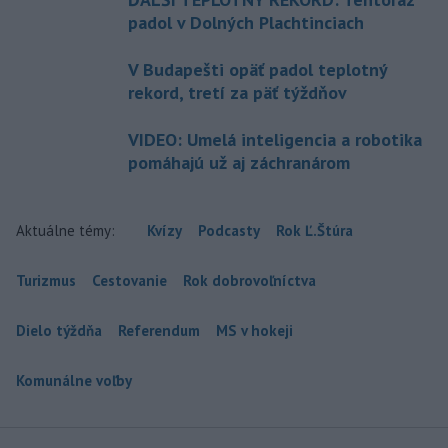
padol v Dolných Plachtinciach
V Budapešti opäť padol teplotný
rekord, tretí za päť týždňov
VIDEO: Umelá inteligencia a robotika
pomáhajú už aj záchranárom
Aktuálne témy:
Kvízy
Podcasty
Rok Ľ.Štúra
Turizmus
Cestovanie
Rok dobrovoľníctva
Dielo týždňa
Referendum
MS v hokeji
Komunálne voľby