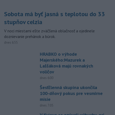
Sobota má byť jasná s teplotou do 33
stupňov celzia
V noci miestami ešte zväčšená oblačnosť a ojedinele
doznievanie prehánok a búrok.
dnes 6:55
HRABKO o výhode
Majerského:Mazurek a
Laššáková majú rovnakých
voličov
dnes 6:00
Šesťčlenná skupina ukončila
100-dňový pokus pre vesmírne
misie
dnes 7:05
V Kyjeve sa ozývali výbuchy, pri