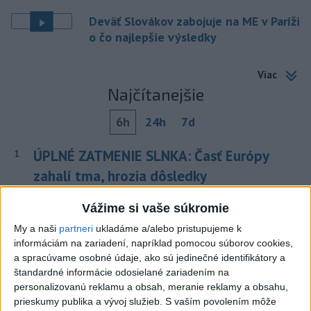
Deväť Slovákov zabojuje na ME v Paríži
o čo najlepšie výsledky
Viac
Najčítanejšie
6h
24h
7d
ÚPLNÉ ZATMENIE SLNKA: Časť Európy
1
zahalí tma, hrozia dôsledky
2
Obranca Kaša dostal od Žiliny povolenie hľadať si nový
Vážime si vaše súkromie
klub
My a naši
partneri
ukladáme a/alebo pristupujeme k
informáciám na zariadení, napríklad pomocou súborov cookies,
3
V časti Košice-Krásna otvorili park pomenovaný po
a spracúvame osobné údaje, ako sú jedinečné identifikátory a
kňazovi Semivanovi
štandardné informácie odosielané zariadením na
personalizovanú reklamu a obsah, meranie reklamy a obsahu,
4
ČIASTOČNÉ ZATMENIE SLNKA: Pozorovať sa bude dať v
prieskumy publika a vývoj služieb.
S vaším povolením môže
stredu