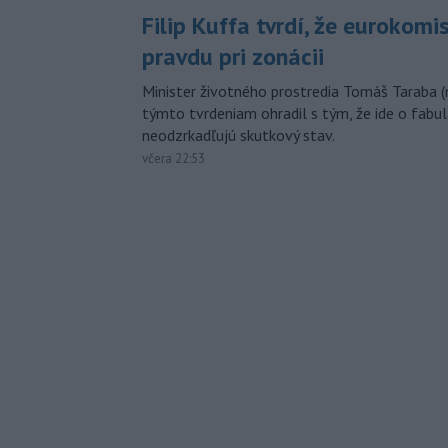
Filip Kuffa tvrdí, že eurokomi
pravdu pri zonácii
Minister životného prostredia Tomáš Taraba (
týmto tvrdeniam ohradil s tým, že ide o fabul
neodzrkadľujú skutkový stav.
včera 22:53