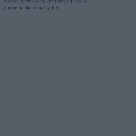
Matica slovenská má 163 rokov, jej vznik sa
pripomína ako pamätný deň