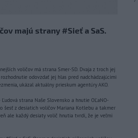
7
čov majú strany #Sieť a SaS.
rnejších voličov má strana Smer-SD. Dvaja z troch jej
e rozhodnutie odovzdať jej hlas pred nadchádzajúcimi
menia, ukázal aktuálny prieskum agentúry AKO.
 - Ľudová strana Naše Slovensko a hnutie OĽaNO-
 šesť z desiatich voličov Mariana Kotlebu a takmer
 ale každý desiaty volič hnutia tvrdí, že je veľmi