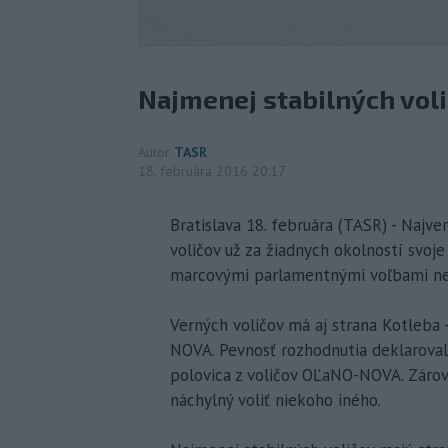
Najmenej stabilných voli
Autor
TASR
18. februára 2016 20:17
Bratislava 18. februára (TASR) - Najve
voličov už za žiadnych okolností svoj
marcovými parlamentnými voľbami nez
Verných voličov má aj strana Kotleba
NOVA. Pevnosť rozhodnutia deklarovalo
polovica z voličov OĽaNO-NOVA. Zároveň
náchylný voliť niekoho iného.