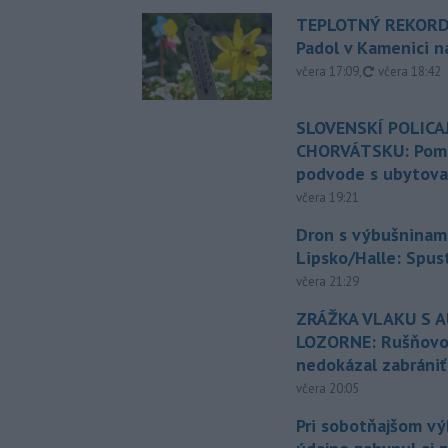
TEPLOTNÝ REKORD
Padol v Kamenici 
aktualizovan
včera 17:09
,
včera 18:42
SLOVENSKÍ POLICAJ
CHORVÁTSKU: Pomáh
podvode s ubytov
včera 19:21
Dron s výbušninami
Lipsko/Halle: Spus
včera 21:29
ZRÁŽKA VLAKU S 
LOZORNE: Rušňovod
nedokázal zabrániť
včera 20:05
Pri sobotňajšom v