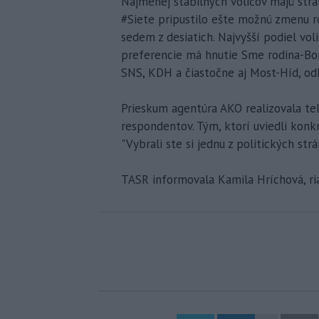
Najmenej stabilných voličov majú stra
#Siete pripustilo ešte možnú zmenu ro
sedem z desiatich. Najvyšší podiel v
preferencie má hnutie Sme rodina-Bor
SNS, KDH a čiastočne aj Most-Híd, odh
Prieskum agentúra AKO realizovala tel
respondentov. Tým, ktorí uviedli konkr
"Vybrali ste si jednu z politických str
TASR informovala Kamila Hríchová, ri