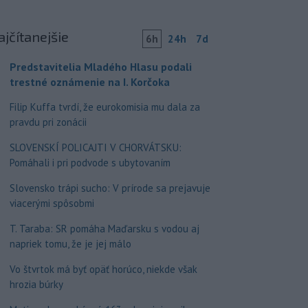
ajčítanejšie
6h
24h
7d
Predstavitelia Mladého Hlasu podali
trestné oznámenie na I. Korčoka
Filip Kuffa tvrdí, že eurokomisia mu dala za
pravdu pri zonácii
SLOVENSKÍ POLICAJTI V CHORVÁTSKU:
Pomáhali i pri podvode s ubytovaním
Slovensko trápi sucho: V prírode sa prejavuje
viacerými spôsobmi
T. Taraba: SR pomáha Maďarsku s vodou aj
napriek tomu, že je jej málo
Vo štvrtok má byť opäť horúco, niekde však
hrozia búrky