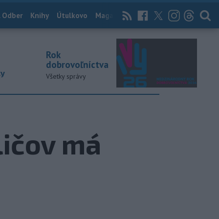
 Odber
Knihy
Útulkovo
Magazín
News Now
Archív
TASR
Rok
dobrovoľníctva
ky
Všetky správy
ličov má