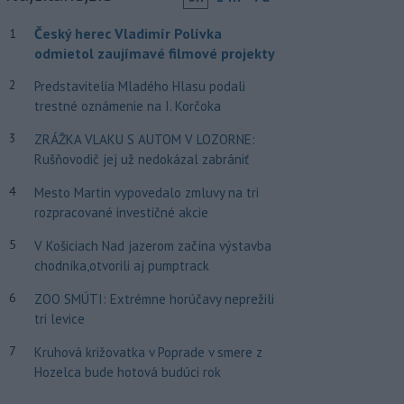
Český herec Vladimír Polívka
1
odmietol zaujímavé filmové projekty
2
Predstavitelia Mladého Hlasu podali
trestné oznámenie na I. Korčoka
3
ZRÁŽKA VLAKU S AUTOM V LOZORNE:
Rušňovodič jej už nedokázal zabrániť
4
Mesto Martin vypovedalo zmluvy na tri
rozpracované investičné akcie
5
V Košiciach Nad jazerom začína výstavba
chodníka,otvorili aj pumptrack
6
ZOO SMÚTI: Extrémne horúčavy neprežili
tri levice
7
Kruhová križovatka v Poprade v smere z
Hozelca bude hotová budúci rok