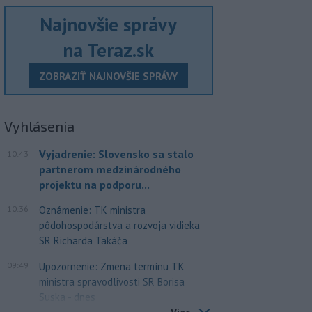
Najnovšie správy
na Teraz.sk
ZOBRAZIŤ NAJNOVŠIE SPRÁVY
Vyhlásenia
Vyjadrenie: Slovensko sa stalo
10:43
partnerom medzinárodného
projektu na podporu...
10:36
Oznámenie: TK ministra
pôdohospodárstva a rozvoja vidieka
SR Richarda Takáča
09:49
Upozornenie: Zmena termínu TK
ministra spravodlivosti SR Borisa
Suska - dnes