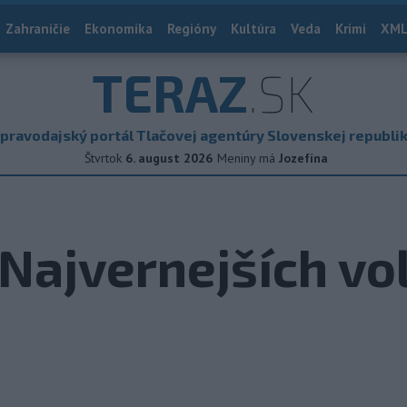
Zahraničie
Ekonomika
Regióny
Kultúra
Veda
Krimi
XML
TERAZ
.SK
pravodajský portál Tlačovej agentúry Slovenskej republi
Štvrtok
6. august 2026
Meniny má
Jozefína
Najvernejších vo