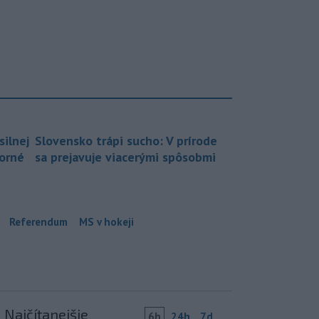
silnej
Slovensko trápi sucho: V prírode
borné
sa prejavuje viacerými spôsobmi
Referendum
MS v hokeji
Najčítanejšie
6h
24h
7d