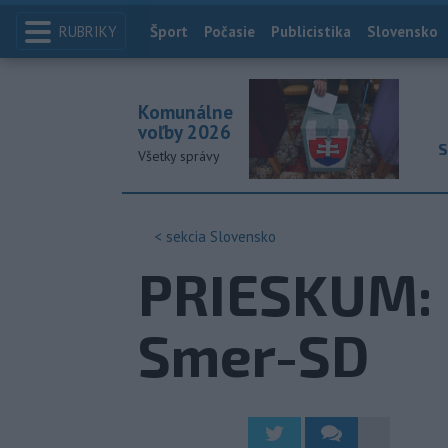
RUBRIKY
Index
Šport
Počasie
Publicistika
Slovensko
Komunálne
voľby 2026
S
Všetky správy
< sekcia
Slovensko
PRIESKUM: 
Smer-SD