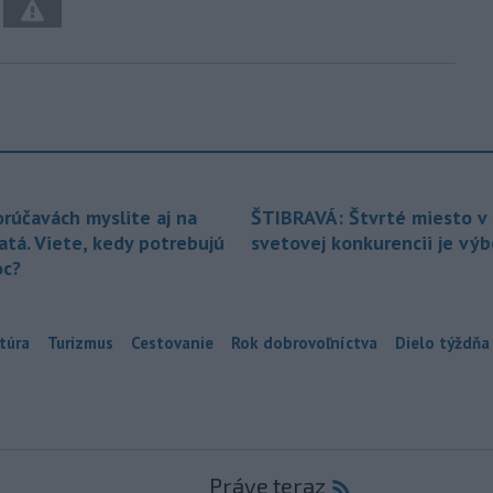
orúčavách myslite aj na
ŠTIBRAVÁ: Štvrté miesto v 
atá. Viete, kedy potrebujú
svetovej konkurencii je vý
c?
túra
Turizmus
Cestovanie
Rok dobrovoľníctva
Dielo týždňa
Práve teraz