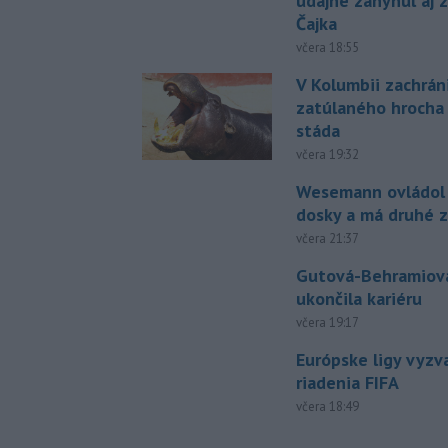
údajne zahynul aj 
Čajka
včera 18:55
V Kolumbii zachrán
zatúlaného hrocha
stáda
včera 19:32
Wesemann ovládol 
dosky a má druhé z
včera 21:37
Gutová-Behramiová
ukončila kariéru
včera 19:17
Európske ligy vyzv
riadenia FIFA
včera 18:49