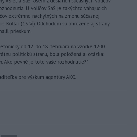
ny #Sieť a SaS. Osem z desiatich súčasných voličov
zhodnutia. U voličov SaS je takýchto váhajúcich
oličov extrémne náchylných na zmenu súčasnej
is Kollár (13 %). Odchodom sú ohrozené aj strany
alil prieskum.
efonicky od 12. do 18. februára na vzorke 1200
étnu politickú stranu, bola položená aj otázka:
án. Ako pevné je toto vaše rozhodnutie?".
aditeľka pre výskum agentúry AKO.