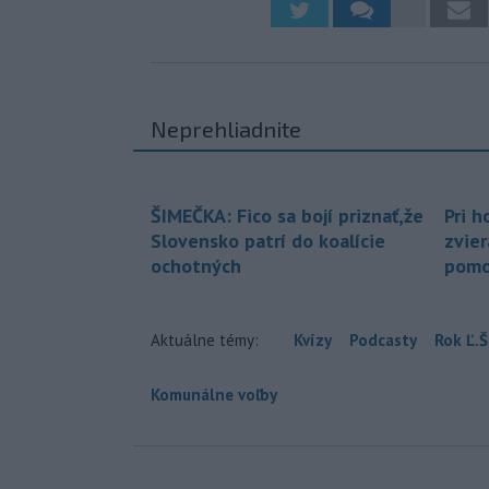
Neprehliadnite
ŠIMEČKA: Fico sa bojí priznať,že
Pri h
Slovensko patrí do koalície
zvier
ochotných
pomo
Aktuálne témy:
Kvízy
Podcasty
Rok Ľ.Š
Komunálne voľby