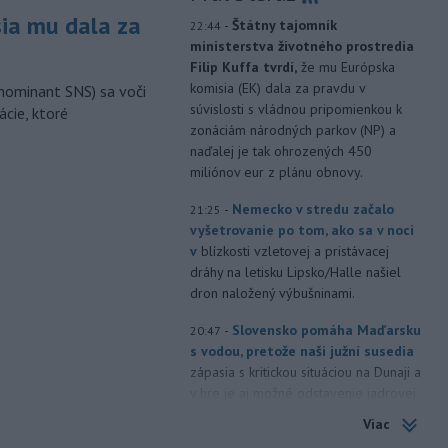
sia mu dala za
-
Štátny tajomník
22:44
ministerstva životného prostredia
Filip Kuffa tvrdí,
že mu Európska
komisia (EK) dala za pravdu v
nominant SNS) sa voči
súvislosti s vládnou pripomienkou k
ácie, ktoré
zonáciám národných parkov (NP) a
naďalej je tak ohrozených 450
miliónov eur z plánu obnovy.
-
Nemecko v stredu začalo
21:25
vyšetrovanie po tom, ako sa v noci
v
blízkosti vzletovej a pristávacej
dráhy na letisku Lipsko/Halle našiel
dron naložený výbušninami.
-
Slovensko pomáha Maďarsku
20:47
s vodou, pretože naši južní susedia
zápasia s kritickou situáciou na Dunaji a
v hre je aj možné odstavenie jadrovej
elektrárne.
Viac