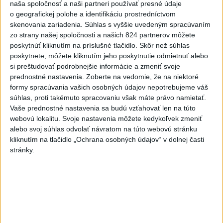
naša spoločnosť a naši partneri používať presné údaje
5
V blízkosti Vojenského technického a skúšobného ústavu
o geografickej polohe a identifikáciu prostredníctvom
Záhorie HORÍ
skenovania zariadenia. Súhlas s vyššie uvedeným spracúvaním
zo strany našej spoločnosti a našich 824 partnerov môžete
6
V časti Košice-Krásna otvorili park pomenovaný po
poskytnúť kliknutím na príslušné tlačidlo. Skôr než súhlas
kňazovi Semivanovi
poskytnete, môžete kliknutím jeho poskytnutie odmietnuť alebo
si preštudovať podrobnejšie informácie a zmeniť svoje
7
Ministerstvo kultúry sprecizuje opatrenie ohľadom
prednostné nastavenia.
Zoberte na vedomie, že na niektoré
poskytovania dotácií
formy spracúvania vašich osobných údajov nepotrebujeme váš
súhlas, proti takémuto spracovaniu však máte právo namietať.
Vaše prednostné nastavenia sa budú vzťahovať len na túto
Najnovšie správy na Teraz.sk
webovú lokalitu. Svoje nastavenia môžete kedykoľvek zmeniť
Vyhlásenia
alebo svoj súhlas odvolať návratom na túto webovú stránku
kliknutím na tlačidlo „Ochrana osobných údajov“ v dolnej časti
Priame prenosy z Národnej rady SR
stránky.
Politika na sociálnych sieťach