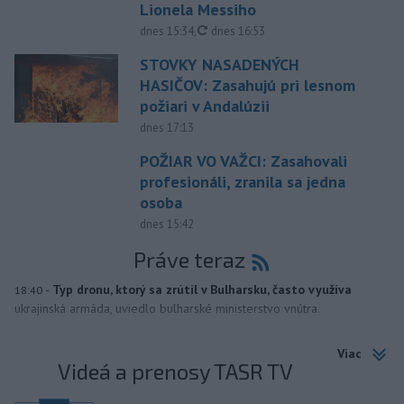
Lionela Messiho
aktualizované
dnes 15:34
,
dnes 16:53
STOVKY NASADENÝCH
HASIČOV: Zasahujú pri lesnom
požiari v Andalúzii
dnes 17:13
POŽIAR VO VAŽCI: Zasahovali
profesionáli, zranila sa jedna
osoba
dnes 15:42
Práve teraz
-
Typ dronu, ktorý sa zrútil v Bulharsku, často využíva
18:40
ukrajinská armáda, uviedlo bulharské ministerstvo vnútra.
Viac
Videá a prenosy TASR TV