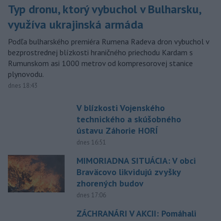
Typ dronu, ktorý vybuchol v Bulharsku,
využíva ukrajinská armáda
Podľa bulharského premiéra Rumena Radeva dron vybuchol v
bezprostrednej blízkosti hraničného priechodu Kardam s
Rumunskom asi 1000 metrov od kompresorovej stanice
plynovodu.
dnes 18:43
V blízkosti Vojenského
technického a skúšobného
ústavu Záhorie HORÍ
dnes 16:51
MIMORIADNA SITUÁCIA: V obci
Braväcovo likvidujú zvyšky
zhorených budov
dnes 17:06
ZÁCHRANÁRI V AKCII: Pomáhali