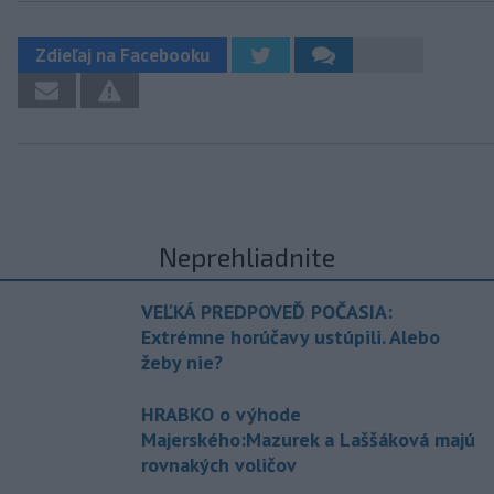
Zdieľaj na Facebooku
Neprehliadnite
VEĽKÁ PREDPOVEĎ POČASIA:
Extrémne horúčavy ustúpili. Alebo
žeby nie?
HRABKO o výhode
Majerského:Mazurek a Laššáková majú
rovnakých voličov