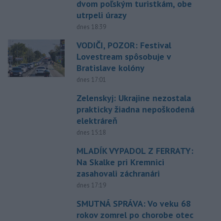
dvom poľským turistkám, obe
utrpeli úrazy
dnes 18:39
VODIČI, POZOR: Festival
Lovestream spôsobuje v
Bratislave kolóny
dnes 17:01
Zelenskyj: Ukrajine nezostala
prakticky žiadna nepoškodená
elektráreň
dnes 15:18
MLADÍK VYPADOL Z FERRATY:
Na Skalke pri Kremnici
zasahovali záchranári
dnes 17:19
SMUTNÁ SPRÁVA: Vo veku 68
rokov zomrel po chorobe otec