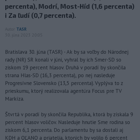
percenta), Modrí, Most-Híd (1,6 percenta)
i Za ľudí (0,7 percenta).
Autor
TASR
30. júna 2023 20:05
Bratislava 30. júna (TASR) - Ak by sa voľby do Národnej
rady (NR) SR konali v júni, vyhral by ich Smer-SD so
ziskom 19 percent hlasov. Druhá v poradí by skončila
strana Hlas-SD (16,3 percenta), po nej nasleduje
Progresívne Slovensko (13,5 percenta). Vyplýva to z
prieskumu, ktorý realizovala agentúra Focus pre TV
Markíza.
Štvrtá v poradí by skončila Republika, ktorá by získala 9
percent hlasov voličov. Nasleduje hnutie Sme rodina so
ziskom 6,1 percenta. Do parlamentu by sa dostali aj
KDH a OĽANO a priatelia, ktorých by volilo 6 percent