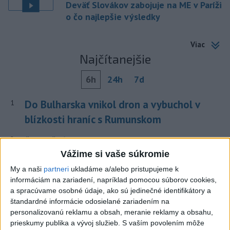
Deväť Slovákov zabojuje na ME v Paríži
o čo najlepšie výsledky
Viac
Najčítanejšie
6h
24h
7d
Do Bulharska vnikol dron a vybuchol v
1
blízkosti hraníc s Rumunskom
2
ČIASTOČNÉ ZATMENIE SLNKA: Pozorovať sa bude dať v
stredu
Vážime si vaše súkromie
My a naši
partneri
ukladáme a/alebo pristupujeme k
3
Prehliadka Smoleníc predstaví hradisko, zámok i prírodu
informáciám na zariadení, napríklad pomocou súborov cookies,
Malých Karpát
a spracúvame osobné údaje, ako sú jedinečné identifikátory a
štandardné informácie odosielané zariadením na
4
Na Kamzíku v Bratislave v sobotu otvoria nové Šantisko
personalizovanú reklamu a obsah, meranie reklamy a obsahu,
pre deti
prieskumy publika a vývoj služieb.
S vaším povolením môže