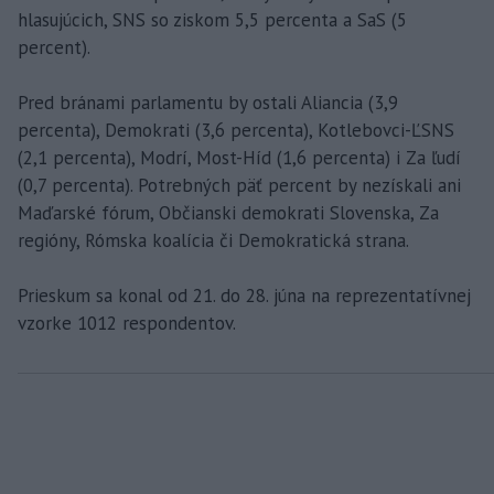
hlasujúcich, SNS so ziskom 5,5 percenta a SaS (5
percent).
Pred bránami parlamentu by ostali Aliancia (3,9
percenta), Demokrati (3,6 percenta), Kotlebovci-ĽSNS
(2,1 percenta), Modrí, Most-Híd (1,6 percenta) i Za ľudí
(0,7 percenta). Potrebných päť percent by nezískali ani
Maďarské fórum, Občianski demokrati Slovenska, Za
regióny, Rómska koalícia či Demokratická strana.
Prieskum sa konal od 21. do 28. júna na reprezentatívnej
vzorke 1012 respondentov.