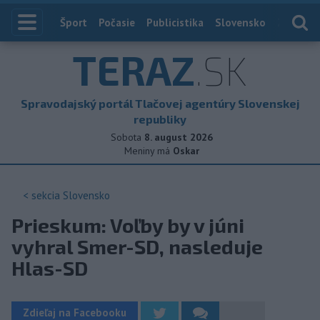
Index
Šport
Počasie
Publicistika
Slovensko
Zahranič
TERAZ
.SK
Spravodajský portál Tlačovej agentúry Slovenskej
republiky
Sobota
8. august 2026
Meniny má
Oskar
< sekcia
Slovensko
Prieskum: Voľby by v júni
vyhral Smer-SD, nasleduje
Hlas-SD
Zdieľaj na Facebooku