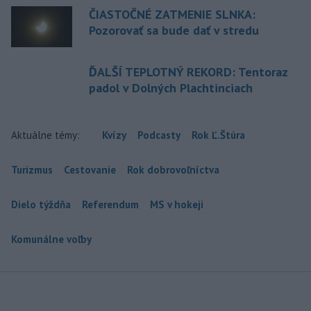
ČIASTOČNÉ ZATMENIE SLNKA:
Pozorovať sa bude dať v stredu
ĎALŠÍ TEPLOTNÝ REKORD: Tentoraz
padol v Dolných Plachtinciach
Aktuálne témy:
Kvízy
Podcasty
Rok Ľ.Štúra
Turizmus
Cestovanie
Rok dobrovoľníctva
Dielo týždňa
Referendum
MS v hokeji
Komunálne voľby