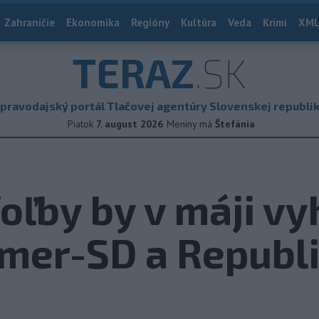
Zahraničie
Ekonomika
Regióny
Kultúra
Veda
Krimi
XML
TERAZ
.SK
pravodajský portál Tlačovej agentúry Slovenskej republi
Piatok
7. august 2026
Meniny má
Štefánia
oľby by v máji vy
Smer-SD a Republ