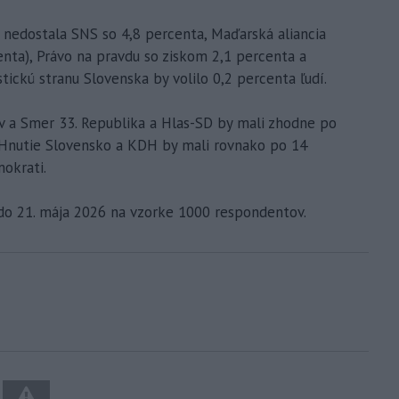
nedostala SNS so 4,8 percenta, Maďarská aliancia
centa), Právo na pravdu so ziskom 2,1 percenta a
tickú stranu Slovenska by volilo 0,2 percenta ľudí.
 a Smer 33. Republika a Hlas-SD by mali zhodne po
. Hnutie Slovensko a KDH by mali rovnako po 14
okrati.
 do 21. mája 2026 na vzorke 1000 respondentov.