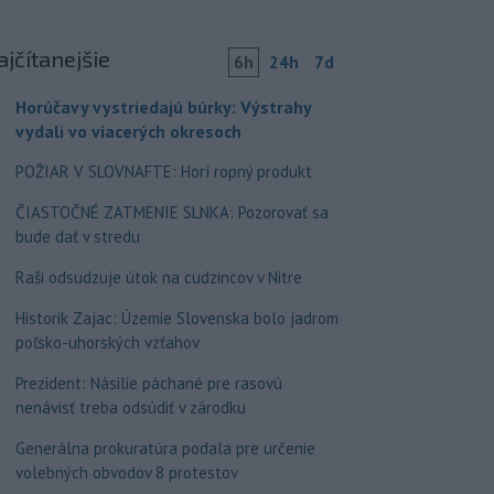
ajčítanejšie
6h
24h
7d
Horúčavy vystriedajú búrky: Výstrahy
vydali vo viacerých okresoch
POŽIAR V SLOVNAFTE: Horí ropný produkt
ČIASTOČNÉ ZATMENIE SLNKA: Pozorovať sa
bude dať v stredu
Raši odsudzuje útok na cudzincov v Nitre
Historik Zajac: Územie Slovenska bolo jadrom
poľsko-uhorských vzťahov
Prezident: Násilie páchané pre rasovú
nenávisť treba odsúdiť v zárodku
Generálna prokuratúra podala pre určenie
volebných obvodov 8 protestov