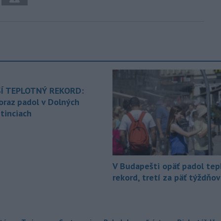
Í TEPLOTNÝ REKORD:
oraz padol v Dolných
tinciach
V Budapešti opäť padol tep
rekord, tretí za päť týždňov