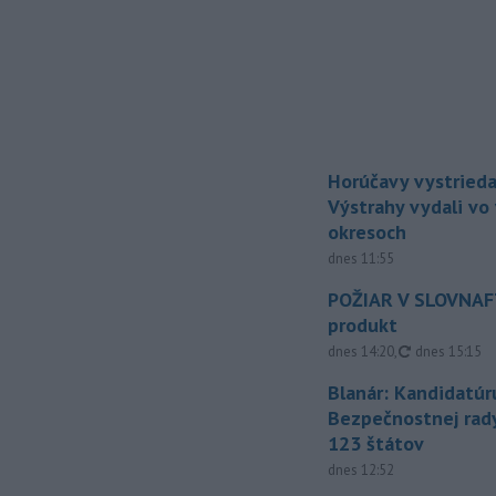
Horúčavy vystrieda
Výstrahy vydali vo
okresoch
dnes 11:55
POŽIAR V SLOVNAFT
produkt
aktualizovan
dnes 14:20
,
dnes 15:15
Blanár: Kandidatúr
Bezpečnostnej rad
123 štátov
dnes 12:52