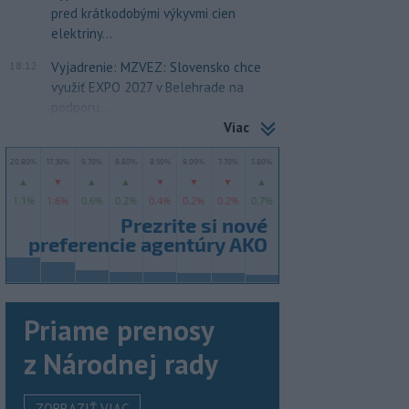
pred krátkodobými výkyvmi cien
elektriny...
18:12
Vyjadrenie: MZVEZ: Slovensko chce
využiť EXPO 2027 v Belehrade na
podporu...
Viac
Priame prenosy
z Národnej rady
ZOBRAZIŤ VIAC