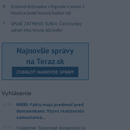
6
Kruhová križovatka v Poprade v smere z
Hozelca bude hotová budúci rok
7
ÚPLNÉ ZATMENIE SLNKA: Časť Európy
zahalí tma, hrozia dôsledky
Najnovšie správy
na Teraz.sk
ZOBRAZIŤ NAJNOVŠIE SPRÁVY
Vyhlásenia
MIRRI: Fakty majú prednosť pred
15:09
domnienkami. Výzvu realizovala
samostatná...
07:55
Vyjadrenie: Slovenské domácnosti sú