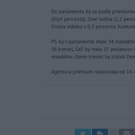
Do parlamentu by sa podľa prieskumu 
(štyri percentá), Sme rodina (2,2 per
Strana vidieka s 0,3 percenta. Komunis
PS by v parlamente malo 34 mandátov
16 kresiel, SaS by mala 15 poslancov
mandátov. Osem kresiel by získali Dem
Agentúra prieskum realizovala od 14.