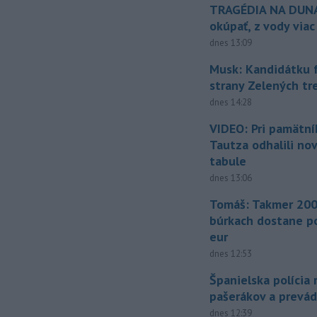
TRAGÉDIA NA DUNAJ
okúpať, z vody viac
dnes 13:09
Musk: Kandidátku 
strany Zelených tr
dnes 14:28
VIDEO: Pri pamätn
Tautza odhalili no
tabule
dnes 13:06
Tomáš: Takmer 200
búrkach dostane p
eur
dnes 12:53
Španielska polícia 
pašerákov a prevá
dnes 12:39