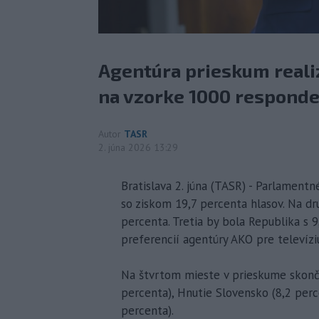
Agentúra prieskum realiz
na vzorke 1000 responde
Autor
TASR
2. júna 2026 13:29
Bratislava 2. júna (TASR) - Parlamentn
so ziskom 19,7 percenta hlasov. Na d
percenta. Tretia by bola Republika s 
preferencií agentúry AKO pre televízi
Na štvrtom mieste v prieskume skončil
percenta), Hnutie Slovensko (8,2 perc
percenta).