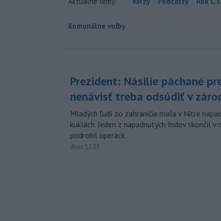
Aktuálne témy:
Kvízy
Podcasty
Rok Ľ.Š
Komunálne voľby
Prezident: Násilie páchané pr
nenávisť treba odsúdiť v záro
Mladých ľudí zo zahraničia mala v Nitre napa
kuklách. Jeden z napadnutých Indov skončil v 
podrobil operácii.
dnes 12:33