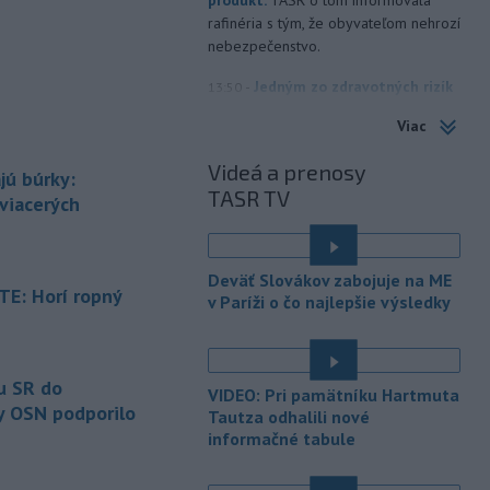
rafinéria s tým, že obyvateľom nehrozí
nebezpečenstvo.
-
Jedným zo zdravotných rizík
13:50
na festivale môže byť vyššia
Viac
úroveň
hluku. Je preto dobré držať sa
ďalej od reproduktorov, používať
Videá a prenosy
jú búrky:
chrániče sluchu či dodržiavať
TASR TV
prestávky.
 viacerých
-
Podporu kandidatúre
12:49
Slovenskej republiky na nestále
Deväť Slovákov zabojuje na ME
členstvo
v Bezpečnostnej rade
E: Horí ropný
v Paríži o čo najlepšie výsledky
Organizácie Spojených národov (OSN)
na roky 2028 až 2029 písomne
é
vyjadrilo už 123 zo 193 členských
štátov OSN.
u SR do
VIDEO: Pri pamätníku Hartmuta
y OSN podporilo
Tautza odhalili nové
-
Násilie páchané pre rasovú
12:31
informačné tabule
nenávisť alebo pre príslušnosť k
inému národu treba odsúdiť v zárodku.
Na sociálnej sieti to v reakcii na útok