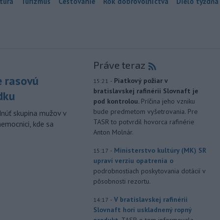
túra
Turizmus
Cestovanie
Rok dobrovoľníctva
Dielo týždňa
Práve teraz
e rasovú
-
Piatkový požiar v
15:21
bratislavskej rafinérii Slovnaft je
dku
pod kontrolou.
Príčina jeho vzniku
bude predmetom vyšetrovania. Pre
dnúť skupina mužov v
TASR to potvrdil hovorca rafinérie
nemocnici, kde sa
Anton Molnár.
-
Ministerstvo kultúry (MK) SR
15:17
upraví verziu opatrenia o
podrobnostiach poskytovania dotácií v
pôsobnosti rezortu.
-
V bratislavskej rafinérii
14:17
Slovnaft horí uskladnený ropný
produkt.
TASR o tom informovala