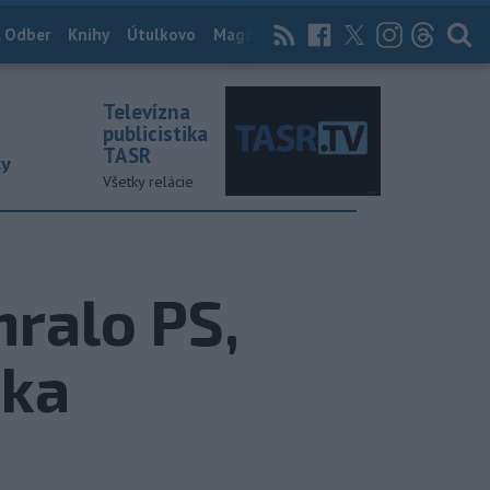
 Odber
Knihy
Útulkovo
Magazín
News Now
Archív
TASR
Televízna
publicistika
TASR
ky
Všetky relácie
hralo PS,
ika