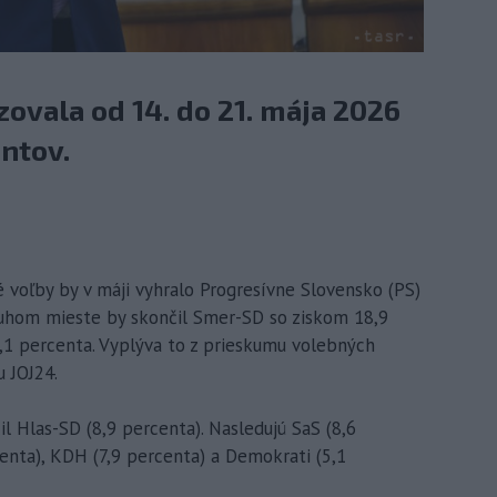
ovala od 14. do 21. mája 2026
ntov.
é voľby by v máji vyhralo Progresívne Slovensko (PS)
ruhom mieste by skončil Smer-SD so ziskom 18,9
9,1 percenta. Vyplýva to z prieskumu volebných
u JOJ24.
 Hlas-SD (8,9 percenta). Nasledujú SaS (8,6
enta), KDH (7,9 percenta) a Demokrati (5,1