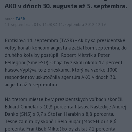
AKO v dňoch 30. augusta až 5. septembra.
Autor
TASR
aktualizované
11. septembra 2018 11:08
,
11. septembra 2018 12:19
Bratislava 11. septembra (TASR) - Ak by sa prezidentské
voľby konali koncom augusta a začiatkom septembra, do
druhého kola by postúpili Robert Mistrík a Peter
Pellegrini (Smer-SD). Obaja by získali okolo 12 percent
hlasov. Vyplýva to z prieskumu, ktorý na vzorke 1000
respondentov uskutočnila agentúra AKO v dňoch 30.
augusta až 5. septembra.
Na treťom mieste by v prezidentských voľbách skončil
Eduard Chmelár s 10,8 percenta hlasov. Nasleduje Andrej
Danko (SNS) s 9,7 a Štefan Harabin s 8,8 percenta.
Tesne za ním by skončil Béla Bugár (Most-Híd) s 8,6
percenta. František Mikloško by získal 7,1 percenta