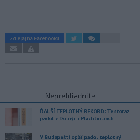
Zdieľaj na Facebooku
Neprehliadnite
ĎALŠÍ TEPLOTNÝ REKORD: Tentoraz
padol v Dolných Plachtinciach
V Budapešti opäť padol teplotný