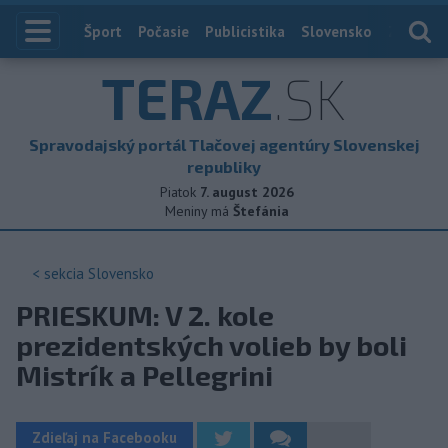
Index
Šport
Počasie
Publicistika
Slovensko
Zahranič
TERAZ
.SK
Spravodajský portál Tlačovej agentúry Slovenskej
republiky
Piatok
7. august 2026
Meniny má
Štefánia
< sekcia
Slovensko
PRIESKUM: V 2. kole
prezidentských volieb by boli
Mistrík a Pellegrini
Zdieľaj na Facebooku