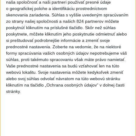
naša spoločnosť a naši partneri používať presné údaje
o geografickej polohe a identifikáciu prostredníctvom
skenovania zariadenia. Súhlas s vyššie uvedeným spracúvaním
zo strany našej spoločnosti a našich 824 partnerov môžete
poskytnúť kliknutím na príslušné tlačidlo. Skôr než súhlas
poskytnete, môžete kliknutím jeho poskytnutie odmietnuť alebo
si preštudovať podrobnejšie informácie a zmeniť svoje
prednostné nastavenia.
Zoberte na vedomie, že na niektoré
formy spracúvania vašich osobných údajov nepotrebujeme váš
súhlas, proti takémuto spracovaniu však máte právo namietať.
Vaše prednostné nastavenia sa budú vzťahovať len na túto
webovú lokalitu. Svoje nastavenia môžete kedykoľvek zmeniť
alebo svoj súhlas odvolať návratom na túto webovú stránku
kliknutím na tlačidlo „Ochrana osobných údajov“ v dolnej časti
Horúčavy vystriedajú búrky: Výstrahy
stránky.
vydali vo viacerých okresoch
Je pravdepodobnosť výskytu búrok spojených s prudkým
lejakom s intenzitou 20 až 30 milimetrov za 30 minút s
nárazmi vetra 65 až 85 kilometrov a s krúpami, ozrejmili
meteorológovia.