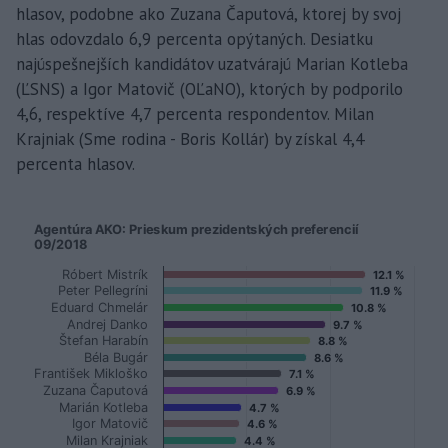
hlasov, podobne ako Zuzana Čaputová, ktorej by svoj
hlas odovzdalo 6,9 percenta opýtaných. Desiatku
najúspešnejších kandidátov uzatvárajú Marian Kotleba
(ĽSNS) a Igor Matovič (OĽaNO), ktorých by podporilo
4,6, respektíve 4,7 percenta respondentov. Milan
Krajniak (Sme rodina - Boris Kollár) by získal 4,4
percenta hlasov.