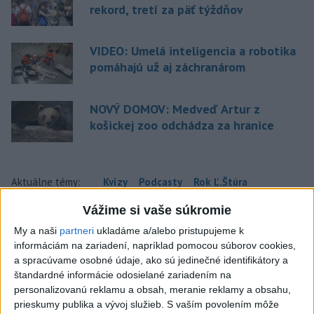
rekord, tretí za päť týždňov
VIDEO: Umelá inteligencia a robotika
pomáhajú už aj záchranárom
NOVÝ DOMOV: Medveď Artur z
košickej zoo odchádza za hranice
Aktuálne témy:
Kvízy
Podcasty
Rok Ľ.Štúra
Vážime si vaše súkromie
Turizmus
Cestovanie
Rok dobrovoľníctva
My a naši
partneri
ukladáme a/alebo pristupujeme k
informáciám na zariadení, napríklad pomocou súborov cookies,
Dielo týždňa
Referendum
MS v hokeji
a spracúvame osobné údaje, ako sú jedinečné identifikátory a
štandardné informácie odosielané zariadením na
Komunálne voľby
personalizovanú reklamu a obsah, meranie reklamy a obsahu,
prieskumy publika a vývoj služieb.
S vaším povolením môže