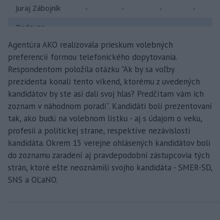
Agentúra AKO realizovala prieskum volebných
preferencií formou telefonického dopytovania.
Respondentom položila otázku "Ak by sa voľby
prezidenta konali tento víkend, ktorému z uvedených
kandidátov by ste asi dali svoj hlas? Predčítam vám ich
zoznam v náhodnom poradí". Kandidáti boli prezentovaní
tak, ako budú na volebnom lístku - aj s údajom o veku,
profesii a politickej strane, respektíve nezávislosti
kandidáta. Okrem 15 verejne ohlásených kandidátov boli
do zoznamu zaradení aj pravdepodobní zástupcovia tých
strán, ktoré ešte neoznámili svojho kandidáta - SMER-SD,
SNS a OĽaNO.