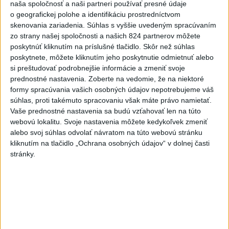
3
Predstavitelia Mladého Hlasu podali trestné oznámenie
naša spoločnosť a naši partneri používať presné údaje
o geografickej polohe a identifikáciu prostredníctvom
na I. Korčoka
skenovania zariadenia. Súhlas s vyššie uvedeným spracúvaním
4
V Košiciach Nad jazerom začína výstavba
zo strany našej spoločnosti a našich 824 partnerov môžete
poskytnúť kliknutím na príslušné tlačidlo. Skôr než súhlas
chodníka,otvorili aj pumptrack
poskytnete, môžete kliknutím jeho poskytnutie odmietnuť alebo
5
ZRÁŽKA VLAKU S AUTOM V LOZORNE: Rušňovodič jej
si preštudovať podrobnejšie informácie a zmeniť svoje
prednostné nastavenia.
Zoberte na vedomie, že na niektoré
už nedokázal zabrániť
formy spracúvania vašich osobných údajov nepotrebujeme váš
6
Kruhová križovatka v Poprade v smere z Hozelca bude
súhlas, proti takémuto spracovaniu však máte právo namietať.
Vaše prednostné nastavenia sa budú vzťahovať len na túto
hotová budúci rok
webovú lokalitu. Svoje nastavenia môžete kedykoľvek zmeniť
7
Orbánová telefonovala s Blanárom a Tarabom o pomoci
alebo svoj súhlas odvolať návratom na túto webovú stránku
kliknutím na tlačidlo „Ochrana osobných údajov“ v dolnej časti
na Dunaji
stránky.
Najnovšie správy na Teraz.sk
Vyhlásenia
Priame prenosy z Národnej rady SR