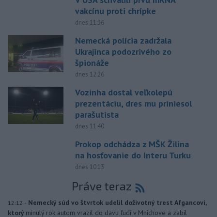
vakcínu proti chrípke
dnes 11:36
Nemecká polícia zadržala
Ukrajinca podozrivého zo
špionáže
dnes 12:26
Vozinha dostal veľkolepú
prezentáciu, dres mu priniesol
parašutista
dnes 11:40
Prokop odchádza z MŠK Žilina
na hosťovanie do Interu Turku
dnes 10:13
Práve teraz
-
Nemecký súd vo štvrtok udelil doživotný trest Afgancovi,
12:12
ktorý
minulý rok autom vrazil do davu ľudí v Mníchove a zabil