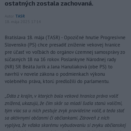
ostatných zostala zachovaná.
Autor
TASR
18. mája 2025 17:14
Bratislava 18. mája (TASR) - Opozičné hnutie Progresívne
Slovensko (PS) chce presadiť zníženie vekovej hranice
pre účasť vo voľbách do orgánov územnej samosprávy zo
súčasných 18 na 16 rokov. Poslankyne Národnej rady
(NR) SR Beáta Jurík a Jana Hanuliaková (obe PS) to
navrhli v novele zákona o podmienkach výkonu
volebného práva, ktorú predložili do parlamentu.
„Dáta z krajín, v ktorých bola veková hranica práva voliť
znížená, ukazujú, že čím skôr sa mladí ľudia stanú voličmi,
tým viac sa u nich pestuje zvyk pravidelne voliť, a teda stať
sa aktívnymi občanmi či občiankami. Zároveň z nich
vyplýva, že vďaka skorému vybudovaniu si zvyku občianskej