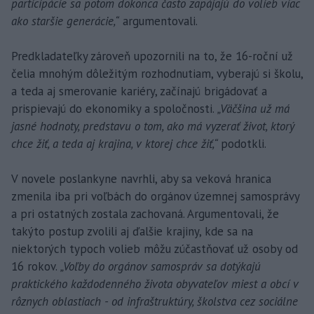
participácie sa potom dokonca často zapájajú do volieb viac
ako staršie generácie,“
argumentovali.
Predkladateľky zároveň upozornili na to, že 16-roční už
čelia mnohým dôležitým rozhodnutiam, vyberajú si školu,
a teda aj smerovanie kariéry, začínajú brigádovať a
prispievajú do ekonomiky a spoločnosti.
„Väčšina už má
jasné hodnoty, predstavu o tom, ako má vyzerať život, ktorý
chce žiť, a teda aj krajina, v ktorej chce žiť,“
podotkli.
V novele poslankyne navrhli, aby sa veková hranica
zmenila iba pri voľbách do orgánov územnej samosprávy
a pri ostatných zostala zachovaná. Argumentovali, že
takýto postup zvolili aj ďalšie krajiny, kde sa na
niektorých typoch volieb môžu zúčastňovať už osoby od
16 rokov.
„Voľby do orgánov samospráv sa dotýkajú
praktického každodenného života obyvateľov miest a obcí v
rôznych oblastiach - od infraštruktúry, školstva cez sociálne