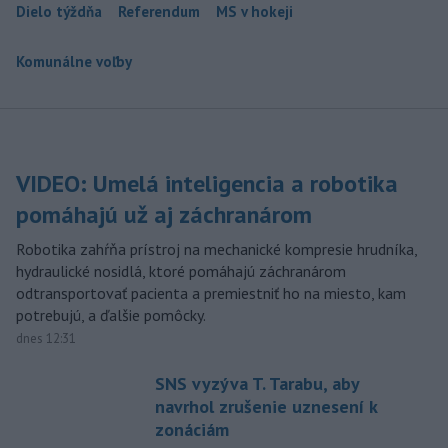
Dielo týždňa
Referendum
MS v hokeji
Komunálne voľby
VIDEO: Umelá inteligencia a robotika
pomáhajú už aj záchranárom
Robotika zahŕňa prístroj na mechanické kompresie hrudníka,
hydraulické nosidlá, ktoré pomáhajú záchranárom
odtransportovať pacienta a premiestniť ho na miesto, kam
potrebujú, a ďalšie pomôcky.
dnes 12:31
SNS vyzýva T. Tarabu, aby
navrhol zrušenie uznesení k
zonáciám