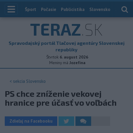
Index
Šport
Počasie
Publicistika
Slovensko
Zahranič
TERAZ
.SK
Spravodajský portál Tlačovej agentúry Slovenskej
republiky
Štvrtok
6. august 2026
Meniny má
Jozefína
< sekcia
Slovensko
PS chce zníženie vekovej
hranice pre účasť vo voľbách
Zdieľaj na Facebooku