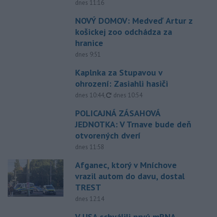
dnes 11:16
NOVÝ DOMOV: Medveď Artur z
košickej zoo odchádza za
hranice
dnes 9:51
Kaplnka za Stupavou v
ohrození: Zasiahli hasiči
aktualizované
dnes 10:44
,
dnes 10:54
POLICAJNÁ ZÁSAHOVÁ
JEDNOTKA: V Trnave bude deň
otvorených dverí
dnes 11:58
Afganec, ktorý v Mníchove
vrazil autom do davu, dostal
TREST
dnes 12:14
V USA schválili prvú mRNA