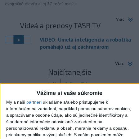
dvojročné dievča a jej 37-ročnú matku.
Viac
Videá a prenosy TASR TV
VIDEO: Umelá inteligencia a robotika
pomáhajú už aj záchranárom
Viac
Najčítanejšie
6h
24h
7d
Vážime si vaše súkromie
Český herec Vladimír Polívka odmietol
1
My a naši
partneri
ukladáme a/alebo pristupujeme k
zaujímavé filmové projekty
informáciám na zariadení, napríklad pomocou súborov cookies,
a spracúvame osobné údaje, ako sú jedinečné identifikátory a
2
Mesto Martin vypovedalo zmluvy na tri rozpracované
štandardné informácie odosielané zariadením na
personalizovanú reklamu a obsah, meranie reklamy a obsahu,
investičné akcie
prieskumy publika a vývoj služieb.
S vaším povolením môže