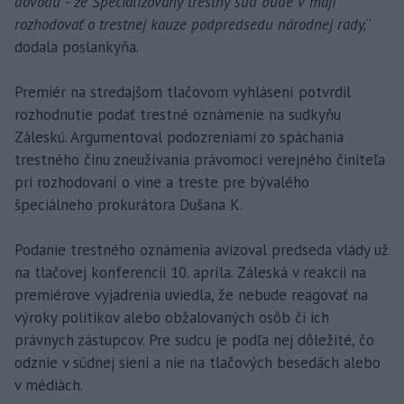
dôvodu - že Špecializovaný trestný súd bude v máji
rozhodovať o trestnej kauze podpredsedu národnej rady,
“
dodala poslankyňa.
Premiér na stredajšom tlačovom vyhlásení potvrdil
rozhodnutie podať trestné oznámenie na sudkyňu
Záleskú. Argumentoval podozreniami zo spáchania
trestného činu zneužívania právomoci verejného činiteľa
pri rozhodovaní o vine a treste pre bývalého
špeciálneho prokurátora Dušana K.
Podanie trestného oznámenia avizoval predseda vlády už
na tlačovej konferencii 10. apríla. Záleská v reakcii na
premiérove vyjadrenia uviedla, že nebude reagovať na
výroky politikov alebo obžalovaných osôb či ich
právnych zástupcov. Pre sudcu je podľa nej dôležité, čo
odznie v súdnej sieni a nie na tlačových besedách alebo
v médiách.