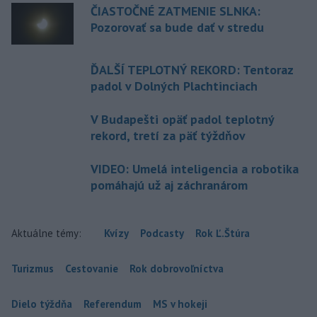
ČIASTOČNÉ ZATMENIE SLNKA:
Pozorovať sa bude dať v stredu
ĎALŠÍ TEPLOTNÝ REKORD: Tentoraz
padol v Dolných Plachtinciach
V Budapešti opäť padol teplotný
rekord, tretí za päť týždňov
VIDEO: Umelá inteligencia a robotika
pomáhajú už aj záchranárom
Aktuálne témy:
Kvízy
Podcasty
Rok Ľ.Štúra
Turizmus
Cestovanie
Rok dobrovoľníctva
Dielo týždňa
Referendum
MS v hokeji