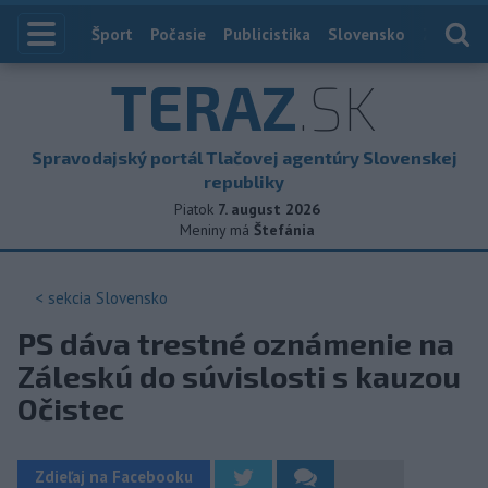
Index
Šport
Počasie
Publicistika
Slovensko
Zahranič
TERAZ
.SK
Spravodajský portál Tlačovej agentúry Slovenskej
republiky
Piatok
7. august 2026
Meniny má
Štefánia
< sekcia
Slovensko
PS dáva trestné oznámenie na
Záleskú do súvislosti s kauzou
Očistec
Zdieľaj na Facebooku