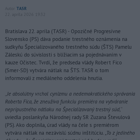
Autor
TASR
22. apríla 2026 19:32
Bratislava 22. apríla (TASR) - Opozičné Progresívne
Slovensko (PS) dáva podanie trestného oznámenia na
sudkyňu Špecializovaného trestného súdu (ŠTS) Pamelu
Záleskú do súvislosti s blížiacim sa pojednávaním v
kauze Očistec. Tvrdí, že predseda vlády Robert Fico
(Smer-SD) vytvára nátlak na ŠTS. TASR o tom
informovali z mediálneho oddelenia hnutia.
„
Je absolútny vrchol cynizmu a nedemokratického správania
Roberta Fica, že zneužíva funkciu premiéra na vytváranie
neprípustného nátlaku na Špecializovaný trestný súd,
“
uviedla poslankyňa Národnej rady SR Zuzana Števulová
(PS). Ako doplnila, úrad vlády na čele s premiérom
vytvára nátlak na nezávislú súdnu inštitúciu.
„To z jediného