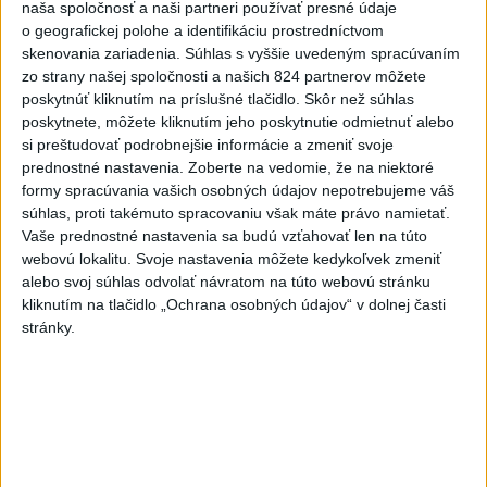
hrade sa podarilo staticky
naša spoločnosť a naši partneri používať presné údaje
o geografickej polohe a identifikáciu prostredníctvom
zabezpečiť
skenovania zariadenia. Súhlas s vyššie uvedeným spracúvaním
dnes 18:00
zo strany našej spoločnosti a našich 824 partnerov môžete
Slováci získali vo Vichy bronz,
poskytnúť kliknutím na príslušné tlačidlo. Skôr než súhlas
poskytnete, môžete kliknutím jeho poskytnutie odmietnuť alebo
Lacko: Rastú talentovaní hráči
si preštudovať podrobnejšie informácie a zmeniť svoje
dnes 15:51
prednostné nastavenia.
Zoberte na vedomie, že na niektoré
formy spracúvania vašich osobných údajov nepotrebujeme váš
Slovenky remizovali v druhom
súhlas, proti takémuto spracovaniu však máte právo namietať.
prípravnom dueli so Slovinkami
Vaše prednostné nastavenia sa budú vzťahovať len na túto
2:2
webovú lokalitu. Svoje nastavenia môžete kedykoľvek zmeniť
aktualizované
dnes 17:13
,
dnes 19:45
alebo svoj súhlas odvolať návratom na túto webovú stránku
kliknutím na tlačidlo „Ochrana osobných údajov“ v dolnej časti
Práve teraz
stránky.
-
Taliansky tenista Matteo Arnaldi vypadol na turnaji ATP
21:30
Masters 1000
v Montreale už v 3. kole dvojhry.
Viac
Videá a prenosy TASR TV