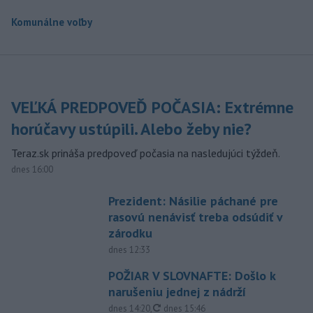
Komunálne voľby
VEĽKÁ PREDPOVEĎ POČASIA: Extrémne
horúčavy ustúpili. Alebo žeby nie?
Teraz.sk prináša predpoveď počasia na nasledujúci týždeň.
dnes 16:00
Prezident: Násilie páchané pre
rasovú nenávisť treba odsúdiť v
zárodku
dnes 12:33
POŽIAR V SLOVNAFTE: Došlo k
narušeniu jednej z nádrží
aktualizované
dnes 14:20
,
dnes 15:46