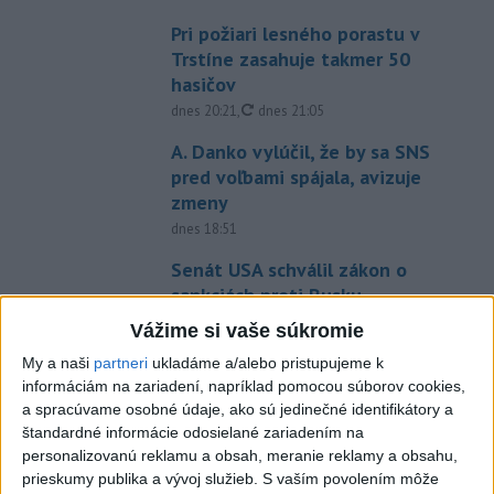
Pri požiari lesného porastu v
Trstíne zasahuje takmer 50
hasičov
aktualizované
dnes 20:21
,
dnes 21:05
A. Danko vylúčil, že by sa SNS
pred voľbami spájala, avizuje
zmeny
dnes 18:51
Senát USA schválil zákon o
sankciách proti Rusku
aktualizované
dnes 19:50
,
dnes 20:20
Vážime si vaše súkromie
Magyar o kandidátoch na post
My a naši
partneri
ukladáme a/alebo pristupujeme k
prezidenta: Mená nebudú
informáciám na zariadení, napríklad pomocou súborov cookies,
prekvapením
a spracúvame osobné údaje, ako sú jedinečné identifikátory a
štandardné informácie odosielané zariadením na
dnes 17:31
personalizovanú reklamu a obsah, meranie reklamy a obsahu,
Románsky palác na Spišskom
prieskumy publika a vývoj služieb.
S vaším povolením môže