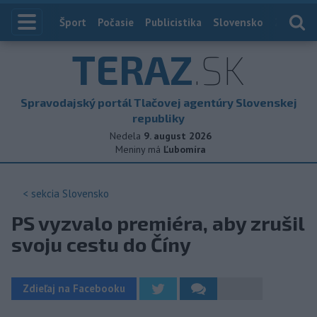
Index
Šport
Počasie
Publicistika
Slovensko
Zahranič
TERAZ
.SK
Spravodajský portál Tlačovej agentúry Slovenskej
republiky
Nedela
9. august 2026
Meniny má
Ľubomíra
< sekcia
Slovensko
PS vyzvalo premiéra, aby zrušil
svoju cestu do Číny
Zdieľaj na Facebooku