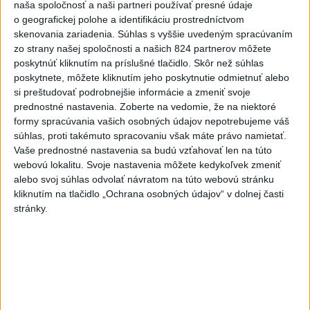
naša spoločnosť a naši partneri používať presné údaje
padol v Dolných Plachtinciach
o geografickej polohe a identifikáciu prostredníctvom
skenovania zariadenia. Súhlas s vyššie uvedeným spracúvaním
zo strany našej spoločnosti a našich 824 partnerov môžete
Aktuálne témy:
Kvízy
Podcasty
Rok Ľ.Štúra
poskytnúť kliknutím na príslušné tlačidlo. Skôr než súhlas
poskytnete, môžete kliknutím jeho poskytnutie odmietnuť alebo
si preštudovať podrobnejšie informácie a zmeniť svoje
Turizmus
Cestovanie
Rok dobrovoľníctva
prednostné nastavenia.
Zoberte na vedomie, že na niektoré
formy spracúvania vašich osobných údajov nepotrebujeme váš
Dielo týždňa
Referendum
MS v hokeji
súhlas, proti takémuto spracovaniu však máte právo namietať.
Vaše prednostné nastavenia sa budú vzťahovať len na túto
Komunálne voľby
webovú lokalitu. Svoje nastavenia môžete kedykoľvek zmeniť
alebo svoj súhlas odvolať návratom na túto webovú stránku
kliknutím na tlačidlo „Ochrana osobných údajov“ v dolnej časti
stránky.