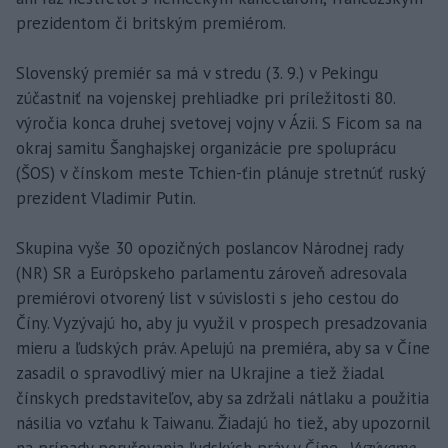
prezidentom či britským premiérom.
Slovenský premiér sa má v stredu (3. 9.) v Pekingu
zúčastniť na vojenskej prehliadke pri príležitosti 80.
výročia konca druhej svetovej vojny v Ázii. S Ficom sa na
okraj samitu Šanghajskej organizácie pre spoluprácu
(ŠOS) v čínskom meste Tchien-ťin plánuje stretnúť ruský
prezident Vladimir Putin.
Skupina vyše 30 opozičných poslancov Národnej rady
(NR) SR a Európskeho parlamentu zároveň adresovala
premiérovi otvorený list v súvislosti s jeho cestou do
Číny. Vyzývajú ho, aby ju využil v prospech presadzovania
mieru a ľudských práv. Apelujú na premiéra, aby sa v Číne
zasadil o spravodlivý mier na Ukrajine a tiež žiadal
čínskych predstaviteľov, aby sa zdržali nátlaku a použitia
násilia vo vzťahu k Taiwanu. Žiadajú ho tiež, aby upozornil