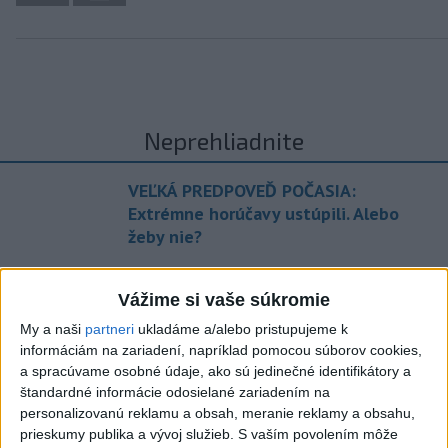
Neprehliadnite
VEĽKÁ PREDPOVEĎ POČASIA:
Extrémne horúčavy ustúpili. Alebo
žeby nie?
HRABKO o výhode
Vážime si vaše súkromie
Majerského:Mazurek a Laššáková majú
rovnakých voličov
My a naši
partneri
ukladáme a/alebo pristupujeme k
informáciám na zariadení, napríklad pomocou súborov cookies,
a spracúvame osobné údaje, ako sú jedinečné identifikátory a
ČIASTOČNÉ ZATMENIE SLNKA:
štandardné informácie odosielané zariadením na
Pozorovať sa bude dať v stredu
personalizovanú reklamu a obsah, meranie reklamy a obsahu,
prieskumy publika a vývoj služieb.
S vaším povolením môže
ĎALŠÍ TEPLOTNÝ REKORD: Tentoraz