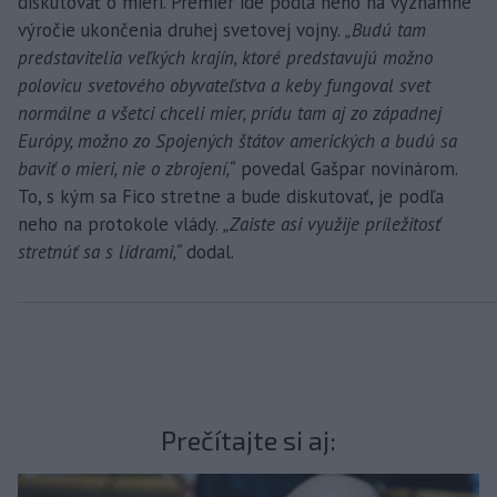
diskutovať o mieri. Premiér ide podľa neho na významné
výročie ukončenia druhej svetovej vojny.
„Budú tam
predstavitelia veľkých krajín, ktoré predstavujú možno
polovicu svetového obyvateľstva a keby fungoval svet
normálne a všetci chceli mier, prídu tam aj zo západnej
Európy, možno zo Spojených štátov amerických a budú sa
baviť o mieri, nie o zbrojení,“
povedal Gašpar novinárom.
To, s kým sa Fico stretne a bude diskutovať, je podľa
neho na protokole vlády.
„Zaiste asi využije príležitosť
stretnúť sa s lídrami,“
dodal.
Prečítajte si aj: