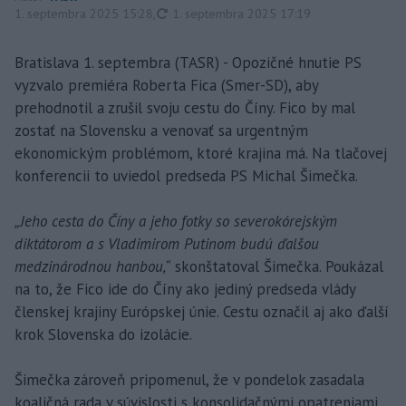
aktualizované
1. septembra 2025 15:28
,
1. septembra 2025 17:19
Bratislava 1. septembra (TASR) - Opozičné hnutie PS
vyzvalo premiéra Roberta Fica (Smer-SD), aby
prehodnotil a zrušil svoju cestu do Číny. Fico by mal
zostať na Slovensku a venovať sa urgentným
ekonomickým problémom, ktoré krajina má. Na tlačovej
konferencii to uviedol predseda PS Michal Šimečka.
„Jeho cesta do Číny a jeho fotky so severokórejským
diktátorom a s Vladimirom Putinom budú ďalšou
medzinárodnou hanbou,“
skonštatoval Šimečka. Poukázal
na to, že Fico ide do Číny ako jediný predseda vlády
členskej krajiny Európskej únie. Cestu označil aj ako ďalší
krok Slovenska do izolácie.
Šimečka zároveň pripomenul, že v pondelok zasadala
koaličná rada v súvislosti s konsolidačnými opatreniami