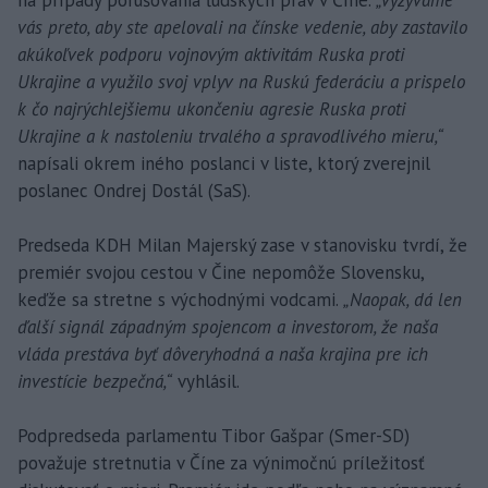
na prípady porušovania ľudských práv v Číne.
„Vyzývame
vás preto, aby ste apelovali na čínske vedenie, aby zastavilo
akúkoľvek podporu vojnovým aktivitám Ruska proti
Ukrajine a využilo svoj vplyv na Ruskú federáciu a prispelo
k čo najrýchlejšiemu ukončeniu agresie Ruska proti
Ukrajine a k nastoleniu trvalého a spravodlivého mieru,“
napísali okrem iného poslanci v liste, ktorý zverejnil
poslanec Ondrej Dostál (SaS).
Predseda KDH Milan Majerský zase v stanovisku tvrdí, že
premiér svojou cestou v Čine nepomôže Slovensku,
keďže sa stretne s východnými vodcami.
„Naopak, dá len
ďalší signál západným spojencom a investorom, že naša
vláda prestáva byť dôveryhodná a naša krajina pre ich
investície bezpečná,“
vyhlásil.
Podpredseda parlamentu Tibor Gašpar (Smer-SD)
považuje stretnutia v Číne za výnimočnú príležitosť