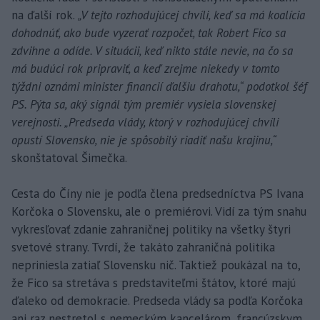
na ďalší rok.
„V tejto rozhodujúcej chvíli, keď sa má koalícia
dohodnúť, ako bude vyzerať rozpočet, tak Robert Fico sa
zdvihne a odíde. V situácii, keď nikto stále nevie, na čo sa
má budúci rok pripraviť, a keď zrejme niekedy v tomto
týždni oznámi minister financií ďalšiu drahotu,“ podotkol šéf
PS. Pýta sa, aký signál tým premiér vysiela slovenskej
verejnosti. „Predseda vlády, ktorý v rozhodujúcej chvíli
opustí Slovensko, nie je spôsobilý riadiť našu krajinu,“
skonštatoval Šimečka.
Cesta do Číny nie je podľa člena predsedníctva PS Ivana
Korčoka o Slovensku, ale o premiérovi. Vidí za tým snahu
vykresľovať zdanie zahraničnej politiky na všetky štyri
svetové strany. Tvrdí, že takáto zahraničná politika
nepriniesla zatiaľ Slovensku nič. Taktiež poukázal na to,
že Fico sa stretáva s predstaviteľmi štátov, ktoré majú
ďaleko od demokracie. Predseda vlády sa podľa Korčoka
ani raz nestretol s nemeckým kancelárom, francúzskym