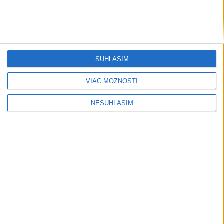
dnes 10:36
Rusko a Ukrajina pokračovali vo vzájomných útokoch,zranili
sa desiatky
SÚHLASÍM
Húsíovia sa prihlásili k útoku na ropnú rafinériu v Saudskej
Arábii
VIAC MOŽNOSTÍ
Indonézia z dôvodu lesného požiaru uzavrela národný park
NESÚHLASÍM
Ekonomika
Agrorezort: Výmera lesných
pozemkov a porastov sa dlhodobo
zvyšuje
dnes 10:24
Informačné modelovanie stavieb mení spôsob navrhovania
aj stavania