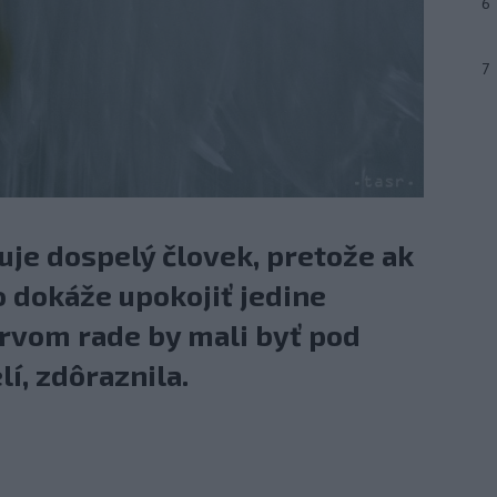
6
7
guje dospelý človek, pretože ak
o dokáže upokojiť jedine
prvom rade by mali byť pod
í, zdôraznila.