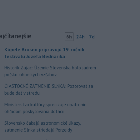
ajčítanejšie
6h
24h
7d
Kúpele Brusno pripravujú 19. ročník
festivalu Jozefa Bednárika
Historik Zajac: Územie Slovenska bolo jadrom
poľsko-uhorských vzťahov
ČIASTOČNÉ ZATMENIE SLNKA: Pozorovať sa
bude dať v stredu
Ministerstvo kultúry sprecizuje opatrenie
ohľadom poskytovania dotácií
Slovensko čakajú astronomické úkazy,
zatmenie Slnka striedajú Perzeidy