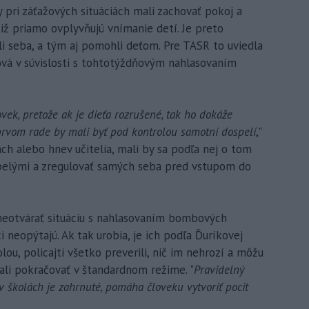
y pri záťažových situáciách mali zachovať pokoj a
tiž priamo ovplyvňujú vnímanie detí. Je preto
li seba, a tým aj pomohli deťom. Pre TASR to uviedla
ová v súvislosti s tohtotýždňovým nahlasovaním
ovek, pretože ak je dieťa rozrušené, tak ho dokáže
 prvom rade by mali byť pod kontrolou samotní dospelí
,"
rach alebo hnev učitelia, mali by sa podľa nej o tom
pelými a zregulovať samých seba pred vstupom do
neotvárať situáciu s nahlasovaním bombových
i neopýtajú. Ak tak urobia, je ich podľa Ďuríkovej
lou, policajti všetko preverili, nič im nehrozí a môžu
mali pokračovať v štandardnom režime. "
Pravidelný
v školách je zahrnuté, pomáha človeku vytvoriť pocit