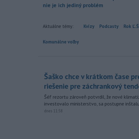
nie je ich jediný problém
Aktuálne témy:
Kvízy
Podcasty
Rok Ľ.Š
Komunálne voľby
Šaško chce v krátkom čase pr
riešenie pre záchrankový tend
Šéf rezortu zároveň potvrdil, že nové klimati
investovalo ministerstvo, sa postupne inštal
dnes 11:58