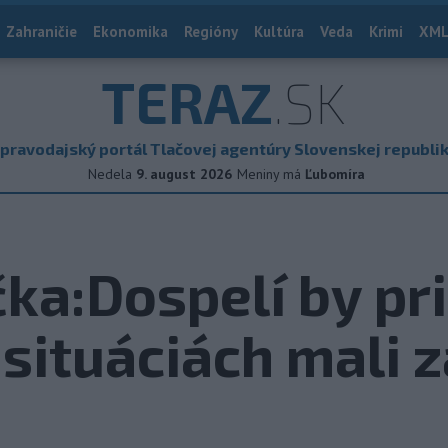
Zahraničie
Ekonomika
Regióny
Kultúra
Veda
Krimi
XML
TERAZ
.SK
pravodajský portál Tlačovej agentúry Slovenskej republi
Nedela
9. august 2026
Meniny má
Ľubomíra
ka:Dospelí by pri
situáciách mali 