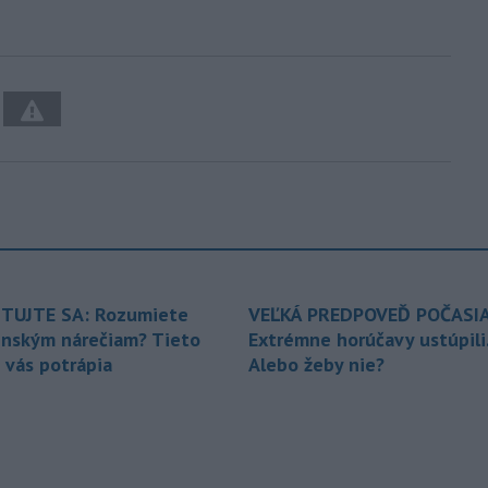
TUJTE SA: Rozumiete
VEĽKÁ PREDPOVEĎ POČASIA
enským nárečiam? Tieto
Extrémne horúčavy ustúpili
 vás potrápia
Alebo žeby nie?