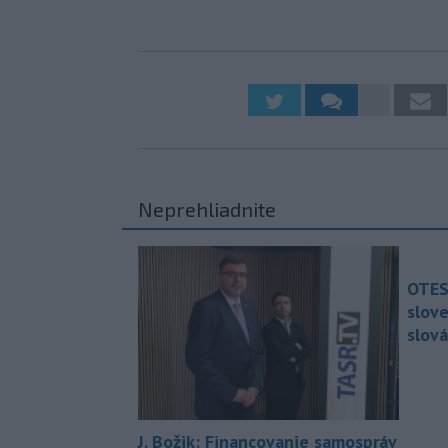
Neprehliadnite
OTES
slov
slová
J. Božik: Financovanie samospráv