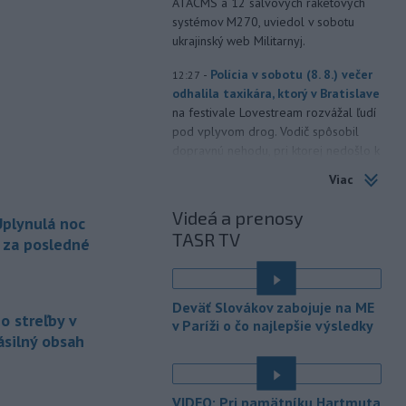
ATACMS a 12 salvových raketových
systémov M270, uviedol v sobotu
ukrajinský web Militarnyj.
-
Polícia v sobotu (8. 8.) večer
12:27
odhalila taxikára, ktorý v Bratislave
na festivale Lovestream rozvážal ľudí
pod vplyvom drog. Vodič spôsobil
dopravnú nehodu, pri ktorej nedošlo k
zraneniu osôb. Následne u neho
Viac
polícia odhalila prítomnosť THC.
Videá a prenosy
plynulá noc
-
Iránske Revolučné gardy v
12:22
TASR TV
nedeľu vyhlásili, že neotvoria
a za posledné
Hormuzský
prieliv, kým Spojené štáty
neprijmú všetky podmienky Teheránu
vrátane kompenzácie za vojnové
Deväť Slovákov zabojuje na ME
škody. TASR o tom informuje podľa
o streľby v
v Paríži o čo najlepšie výsledky
správy agentúry AFP.
ásilný obsah
-
Minister zdravotníctva
11:56
Kamil Šaško (Hlas-SD) už má podľa
VIDEO: Pri pamätníku Hartmuta