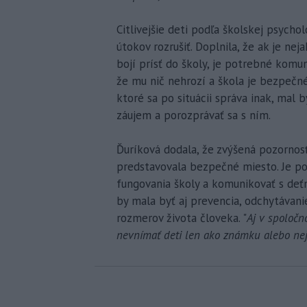
Citlivejšie deti podľa školskej psych
útokov rozrušiť. Doplnila, že ak je ne
bojí prísť do školy, je potrebné komun
že mu nič nehrozí a škola je bezpečné m
ktoré sa po situácii správa inak, mal b
záujem a porozprávať sa s ním.
Ďuríková dodala, že zvýšená pozornosť
predstavovala bezpečné miesto. Je po
fungovania školy a komunikovať s deťm
by mala byť aj prevencia, odchytávanie
rozmerov života človeka. "
Aj v spoločn
nevnímať deti len ako známku alebo ne