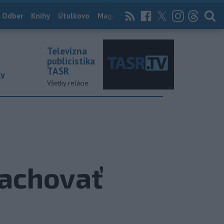
 Odber
Knihy
Útulkovo
Magazín
News Now
Archív
TASR
Televízna
publicistika
TASR
ky
Všetky relácie
zachovať