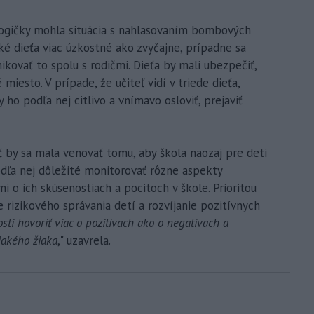
ologičky mohla situácia s nahlasovaním bombových
jaké dieťa viac úzkostné ako zvyčajne, prípadne sa
ikovať to spolu s rodičmi. Dieťa by mali ubezpečiť,
iesto. V prípade, že učiteľ vidí v triede dieťa,
y ho podľa nej citlivo a vnímavo osloviť, prejaviť
 by sa mala venovať tomu, aby škola naozaj pre deti
dľa nej dôležité monitorovať rôzne aspekty
i o ich skúsenostiach a pocitoch v škole. Prioritou
 rizikového správania detí a rozvíjanie pozitívnych
osti hovoriť viac o pozitívach ako o negatívach a
jakého žiaka
," uzavrela.