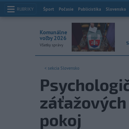
RUBRIKY
Index
Šport
Počasie
Publicistika
Slovensko
Komunálne
voľby 2026
S
Všetky správy
< sekcia
Slovensko
Psychologič
záťažových 
pokoj