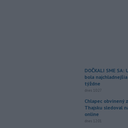
DOČKALI SME SA: U
bola najchladnejši
týždne
dnes 10:27
Chlapec obvinený z
Thajsku sledoval n
online
dnes 12:01