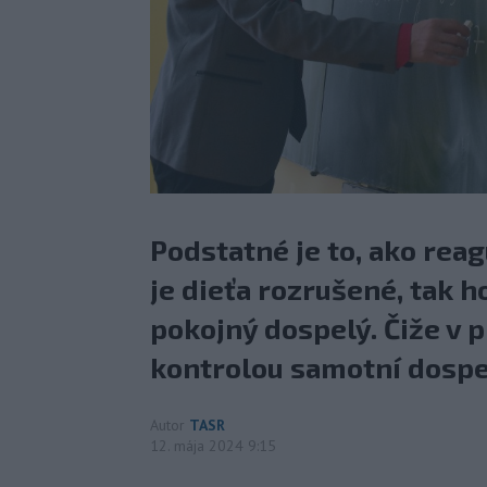
Podstatné je to, ako rea
je dieťa rozrušené, tak h
pokojný dospelý. Čiže v 
kontrolou samotní dospel
Autor
TASR
12. mája 2024 9:15