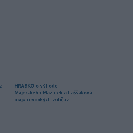
:
HRABKO o výhode
.
Majerského:Mazurek a Laššáková
majú rovnakých voličov