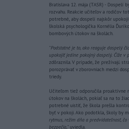
Bratislava 12. mája (TASR) - Dospelí b
rozvahu. Reakcie učiteľov a rodičov to
potrebné, aby dospelí najskôr upokoji
školská psychologička Kornélia Ďurík
bombových útokov na školách.
"
Podstatné je to, ako reaguje dospelý čl
upokojiť jedine pokojný dospelý. Čiže v
zdôraznila. V prípade, že prežívajú st
porozprávať v zborovniach medzi dos
triedy.
Učiteľom tiež odporučila proaktívne 
útokov na školách, pokiaľ sa na to žiac
potrebné uistiť, že škola prešla kontro
byť v pokoji. Ako podotkla, školy by 
rytmus, režim dňa a predvídateľnosť, čo 
bezpečia
," uviedla.