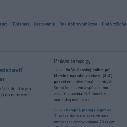
túra
Turizmus
Cestovanie
Rok dobrovoľníctva
Dielo týždňa
Práve teraz
edstaviť
-
Vo Valčianskej doline pri
12:57
Martine napadol v sobotu (8. 8.)
er
podvečer
medveď muža na bicykli.
Strhol ho na zem a spôsobil mu
zácie, do ktorých
viaceré zranenia. Muž skončil v
ujú do nemocníc.
martinskej nemocnici.
-
Ukrajina plánuje kúpiť od
12:42
Turecka delostrelecké zbrane
americkej
výroby vrátane 70 rakiet