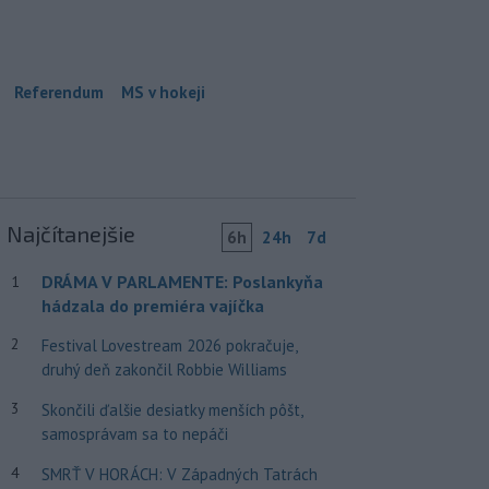
Referendum
MS v hokeji
Najčítanejšie
6h
24h
7d
DRÁMA V PARLAMENTE: Poslankyňa
1
hádzala do premiéra vajíčka
2
Festival Lovestream 2026 pokračuje,
druhý deň zakončil Robbie Williams
3
Skončili ďalšie desiatky menších pôšt,
samosprávam sa to nepáči
4
SMRŤ V HORÁCH: V Západných Tatrách