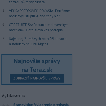
zomrel 76-ročný turista
5
VEĽKÁ PREDPOVEĎ POČASIA: Extrémne
horúčavy ustúpili. Alebo žeby nie?
6
OTESTUJTE SA: Rozumiete slovenským
nárečiam? Tieto slová vás potrápia
7
Najmenej 21 mŕtvych po zrážke dvoch
autobusov na juhu Nigeru
Najnovšie správy
na Teraz.sk
ZOBRAZIŤ NAJNOVŠIE SPRÁVY
Vyhlásenia
Stanovisko: Vyjadrenie predsedu
21:21