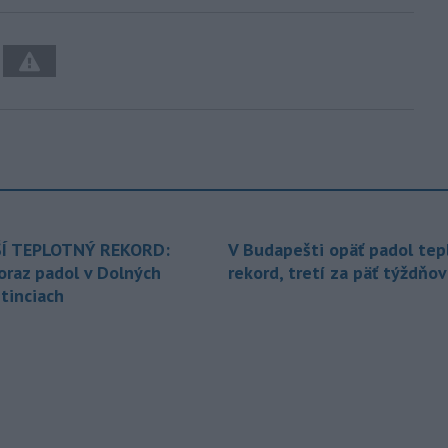
Í TEPLOTNÝ REKORD:
V Budapešti opäť padol tep
oraz padol v Dolných
rekord, tretí za päť týždňov
tinciach