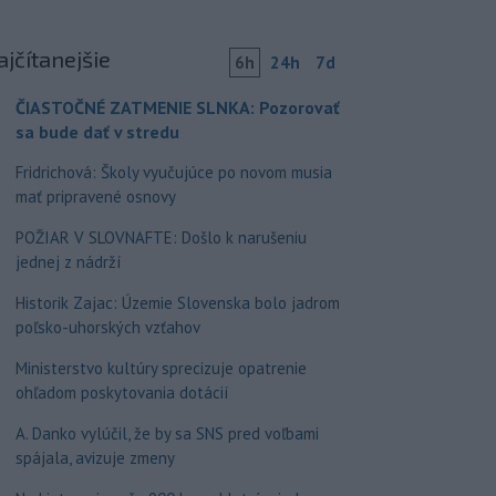
ajčítanejšie
6h
24h
7d
ČIASTOČNÉ ZATMENIE SLNKA: Pozorovať
sa bude dať v stredu
Fridrichová: Školy vyučujúce po novom musia
mať pripravené osnovy
POŽIAR V SLOVNAFTE: Došlo k narušeniu
jednej z nádrží
Historik Zajac: Územie Slovenska bolo jadrom
poľsko-uhorských vzťahov
Ministerstvo kultúry sprecizuje opatrenie
ohľadom poskytovania dotácií
A. Danko vylúčil, že by sa SNS pred voľbami
spájala, avizuje zmeny