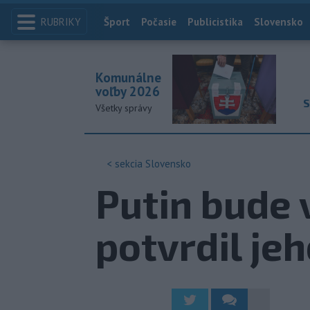
RUBRIKY
Index
Šport
Počasie
Publicistika
Slovensko
Komunálne
voľby 2026
S
Všetky správy
< sekcia
Slovensko
Putin bude 
potvrdil je