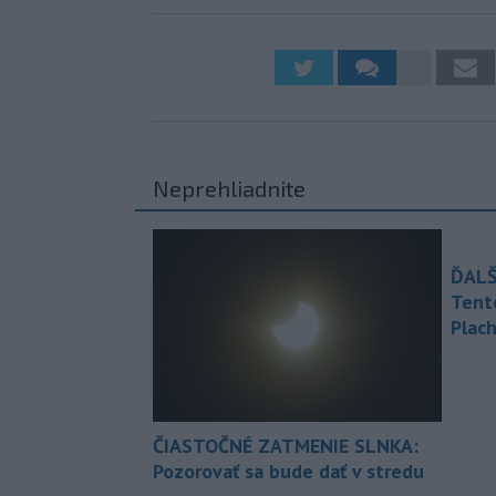
Neprehliadnite
ĎALŠ
Tent
Plach
ČIASTOČNÉ ZATMENIE SLNKA:
Pozorovať sa bude dať v stredu