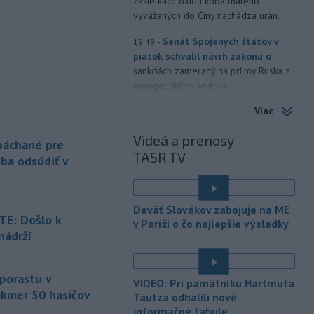
zásielkach oxidu kobaltnatého
vyvážaných do Číny nachádza urán.
-
Senát Spojených štátov v
19:49
piatok schválil návrh zákona o
sankciách zameraný na príjmy Ruska z
energetického sektora.
Viac
-
Slovenská polícia prispela k
16:08
objasneniu prípadu prevádzačstva,
Videá a prenosy
ktorý sa podarilo ukončiť
 páchané pre
TASR TV
právoplatným odsúdením páchateľa v
eba odsúdiť v
Maďarsku.
-
Piatkový požiar v
15:21
Deväť Slovákov zabojuje na ME
bratislavskej rafinérii Slovnaft je
E: Došlo k
v Paríži o čo najlepšie výsledky
pod kontrolou.
Príčina jeho vzniku
nádrží
bude predmetom vyšetrovania. Pre
é
TASR to potvrdil hovorca rafinérie
Anton Molnár.
 porastu v
VIDEO: Pri pamätníku Hartmuta
akmer 50 hasičov
-
Ministerstvo kultúry (MK) SR
Tautza odhalili nové
15:17
upraví verziu opatrenia o
informačné tabule
é