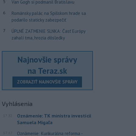
5
Van Gogh si podmanil Bratislavu
6
Románsky palác na Spišskom hrade sa
podarilo staticky zabezpečiť
7
ÚPLNÉ ZATMENIE SLNKA: Časť Európy
zahalí tma, hrozia dôsledky
Najnovšie správy
na Teraz.sk
ZOBRAZIŤ NAJNOVŠIE SPRÁVY
Vyhlásenia
Oznámenie: TK ministra investícií
17:32
Samuela Migaľa
17:17
Oznámenie: Kurikurálna reforma -