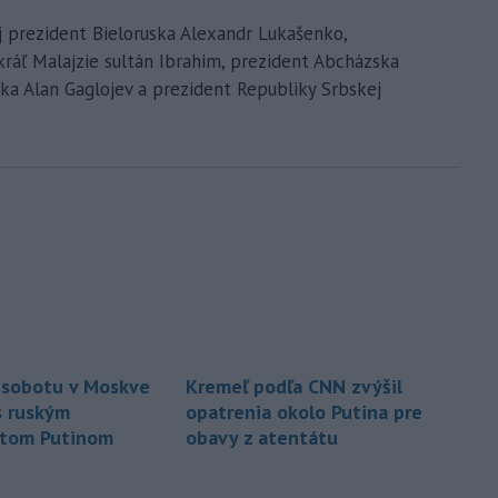
j prezident Bieloruska Alexandr Lukašenko,
kráľ Malajzie sultán Ibrahim, prezident Abcházska
ka Alan Gaglojev a prezident Republiky Srbskej
v sobotu v Moskve
Kremeľ podľa CNN zvýšil
s ruským
opatrenia okolo Putina pre
ntom Putinom
obavy z atentátu