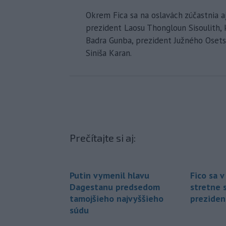
Okrem Fica sa na oslavách zúčastnia a
prezident Laosu Thongloun Sisoulith, 
Badra Gunba, prezident Južného Osets
Siniša Karan.
Prečítajte si aj:
Putin vymenil hlavu
Fico sa 
Dagestanu predsedom
stretne 
tamojšieho najvyššieho
prezide
súdu