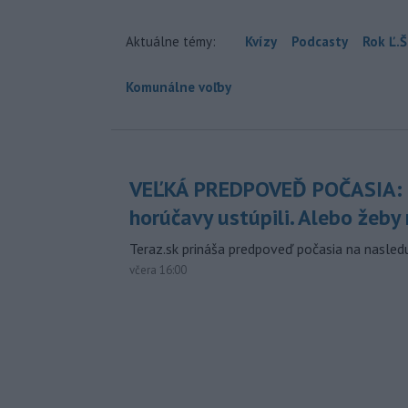
Aktuálne témy:
Kvízy
Podcasty
Rok Ľ.Š
Komunálne voľby
VEĽKÁ PREDPOVEĎ POČASIA:
horúčavy ustúpili. Alebo žeby 
Teraz.sk prináša predpoveď počasia na nasledu
včera 16:00