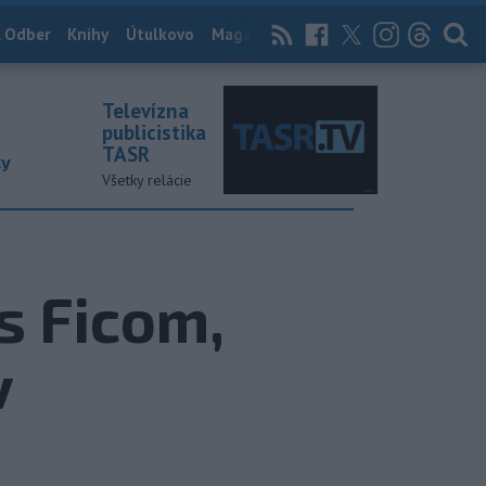
 Odber
Knihy
Útulkovo
Magazín
News Now
Archív
TASR
Televízna
publicistika
TASR
ky
Všetky relácie
s Ficom,
v