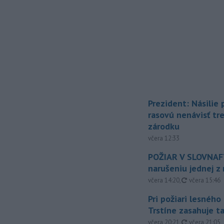
Prezident: Násilie
rasovú nenávisť tr
zárodku
včera 12:33
POŽIAR V SLOVNAFT
narušeniu jednej z 
aktualizovan
včera 14:20
,
včera 15:46
Pri požiari lesného
Trstíne zasahuje t
aktualizovan
včera 20:21
,
včera 21:05