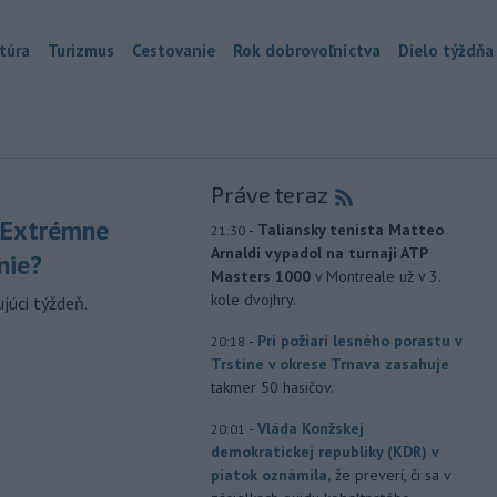
túra
Turizmus
Cestovanie
Rok dobrovoľníctva
Dielo týždňa
Práve teraz
 Extrémne
-
Taliansky tenista Matteo
21:30
Arnaldi vypadol na turnaji ATP
nie?
Masters 1000
v Montreale už v 3.
kole dvojhry.
júci týždeň.
-
Pri požiari lesného porastu v
20:18
Trstíne v okrese Trnava zasahuje
takmer 50 hasičov.
-
Vláda Konžskej
20:01
demokratickej republiky (KDR) v
piatok oznámila,
že preverí, či sa v