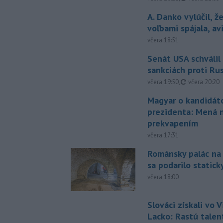
A. Danko vylúčil, ž
voľbami spájala, a
včera 18:51
Senát USA schválil
sankciách proti Ru
aktualizovan
včera 19:50
,
včera 20:20
Magyar o kandidát
prezidenta: Mená 
prekvapením
včera 17:31
Románsky palác na
sa podarilo statick
včera 18:00
Slováci získali vo V
Lacko: Rastú talen