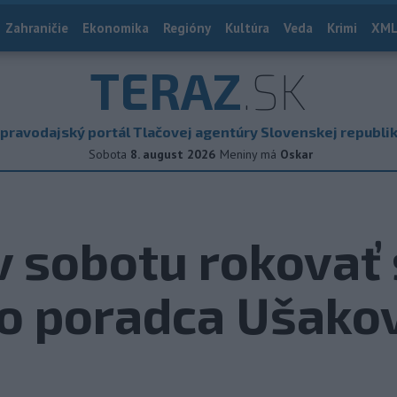
Zahraničie
Ekonomika
Regióny
Kultúra
Veda
Krimi
XML
TERAZ
.SK
pravodajský portál Tlačovej agentúry Slovenskej republi
Sobota
8. august 2026
Meniny má
Oskar
v sobotu rokovať 
ho poradca Ušako