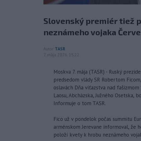
Slovenský premiér tiež p
neznámeho vojaka Červe
Autor
TASR
7. mája 2026 15:22
Moskva 7. mája (TASR) - Ruský prezide
predsedom vlády SR Robertom Ficom, p
oslavách Dňa víťazstva nad fašizmom v
Laosu, Abcházska, Južného Osetska, bos
Informuje o tom TASR.
Fico už v pondelok počas summitu Eur
arménskom Jerevane informoval, že ho
položí kvety k hrobu neznámeho voja