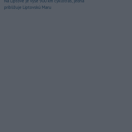
Na Liptove je vyše 900 km cyklotrás, jedna
približuje Liptovskú Maru