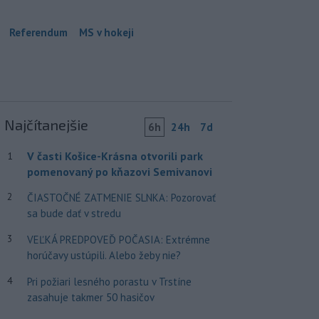
Referendum
MS v hokeji
Najčítanejšie
6h
24h
7d
V časti Košice-Krásna otvorili park
1
pomenovaný po kňazovi Semivanovi
2
ČIASTOČNÉ ZATMENIE SLNKA: Pozorovať
sa bude dať v stredu
3
VEĽKÁ PREDPOVEĎ POČASIA: Extrémne
horúčavy ustúpili. Alebo žeby nie?
4
Pri požiari lesného porastu v Trstíne
zasahuje takmer 50 hasičov