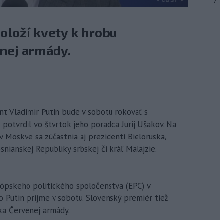
7
oloží kvety k hrobu
nej armády.
nt Vladimir Putin bude v sobotu rokovať s
otvrdil vo štvrtok jeho poradca Jurij Ušakov. Na
 Moskve sa zúčastnia aj prezidenti Bieloruska,
nianskej Republiky srbskej či kráľ Malajzie.
ópskeho politického spoločenstva (EPC) v
 Putin prijme v sobotu. Slovenský premiér tiež
ka Červenej armády.