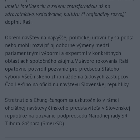
umelú inteligenciu a zelenú transformáciu až po
zdravotníctvo, vzdelávanie, kultúru či regionálny rozvoj,“
doplnil Raši.
Okrem návštev na najvyššej politickej úrovni by sa podľa
neho mohli rozvíjať aj odborné výmeny medzi
parlamentnými výbormi a expertmi v konkrétnych
oblastiach spoločného záujmu. V závere rokovania Raši
opätovne potvrdil pozvanie pre predsedu Stáleho
výboru Všečínskeho zhromaždenia ľudových zástupcov
Čao Le-ťiho na oficiálnu návštevu Slovenskej republiky.
Stretnutie s Chung-čungom sa uskutočnilo v rámci
oficiálnej návštevy čínskeho predstaviteľa v Slovenskej
republike na pozvanie podpredsedu Národnej rady SR
Tibora Gašpara (Smer-SD).