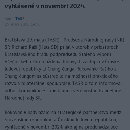
vyhlásené v novembri 2024.
Autor
TASR
19. mája 2026 14:50
Bratislava 19. mája (TASR) - Predseda Národnej rady (NR)
SR Richard Raši (Hlas-SD) prijal v utorok v priestoroch
Bratislavského hradu podpredsedu Stáleho výboru
Všečínskeho zhromaždenia ľudových zástupcov Čínskej
ľudovej republiky Li Chung-čunga. Rokovanie Rašiho s
Chung-čungom sa sústredilo na možnosti praktického
rozvoja bilaterálnej spolupráce. TASR o tom informoval
odbor komunikácie s médiami a verejnosťou Kancelárie
Národnej rady SR.
Rokovanie nadviazalo na strategické partnerstvo medzi
Slovenskou republikou a Čínskou ľudovou republikou,
vyhlásené v novembri 2024, ako aj na predchádzajúce