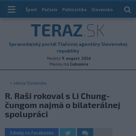
Index
Šport
Počasie
Publicistika
Slovensko
Zahranič
TERAZ
.SK
Spravodajský portál Tlačovej agentúry Slovenskej
republiky
Nedela
9. august 2026
Meniny má
Ľubomíra
< sekcia
Slovensko
R. Raši rokoval s Li Chung-
čungom najmä o bilaterálnej
spolupráci
Zdieľaj na Facebooku