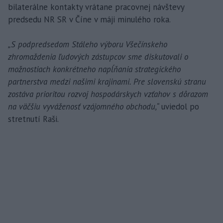
bilaterálne kontakty vrátane pracovnej návštevy
predsedu NR SR v Číne v máji minulého roka.
„S podpredsedom Stáleho výboru Všečínskeho
zhromaždenia ľudových zástupcov sme diskutovali o
možnostiach konkrétneho napĺňania strategického
partnerstva medzi našimi krajinami. Pre slovenskú stranu
zostáva prioritou rozvoj hospodárskych vzťahov s dôrazom
na väčšiu vyváženosť vzájomného obchodu,“
uviedol po
stretnutí Raši.