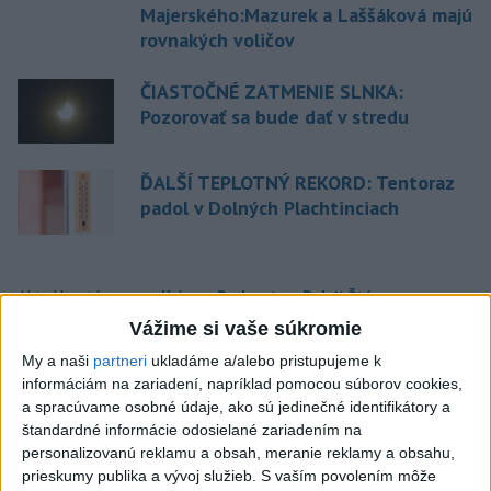
Majerského:Mazurek a Laššáková majú
rovnakých voličov
ČIASTOČNÉ ZATMENIE SLNKA:
Pozorovať sa bude dať v stredu
ĎALŠÍ TEPLOTNÝ REKORD: Tentoraz
padol v Dolných Plachtinciach
Aktuálne témy:
Kvízy
Podcasty
Rok Ľ.Štúra
Vážime si vaše súkromie
Turizmus
Cestovanie
Rok dobrovoľníctva
My a naši
partneri
ukladáme a/alebo pristupujeme k
informáciám na zariadení, napríklad pomocou súborov cookies,
Dielo týždňa
Referendum
MS v hokeji
a spracúvame osobné údaje, ako sú jedinečné identifikátory a
štandardné informácie odosielané zariadením na
personalizovanú reklamu a obsah, meranie reklamy a obsahu,
Komunálne voľby
prieskumy publika a vývoj služieb.
S vaším povolením môže