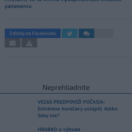
parlamentu
Zdieľaj na Facebooku
Neprehliadnite
VEĽKÁ PREDPOVEĎ POČASIA:
Extrémne horúčavy ustúpili. Alebo
žeby nie?
HRABKO o výhode