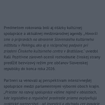
Predmetom rokovania boli aj otázky kultúrnej
spolupráce a aktuálnej medzinárodnej agendy.
„Hovorili
sme o prípravách na otvorenie Slovenského kultúrneho
inštitútu v Pekingu, ako aj o recipročnej podpore pri
zriadení Čínskeho kultúrneho centra v Bratislave,“
uviedol
Raši. Pozitívne zároveň ocenil rozhodnutie čínskej strany
predĺžiť bezvízový režim pre občanov Slovenskej
republiky do konca roka 2026.
Partneri sa venovali aj perspektívam intenzívnejšej
spolupráce medzi parlamentnými výbormi oboch krajín.
„Priestor na rozvoj spolupráce vidíme najmä v oblastiach,
kde legislatíva a regulačné prostredie priamo ovplyvňujú
praktické partnerstvá - od investícií a obchodu cez inovácie,