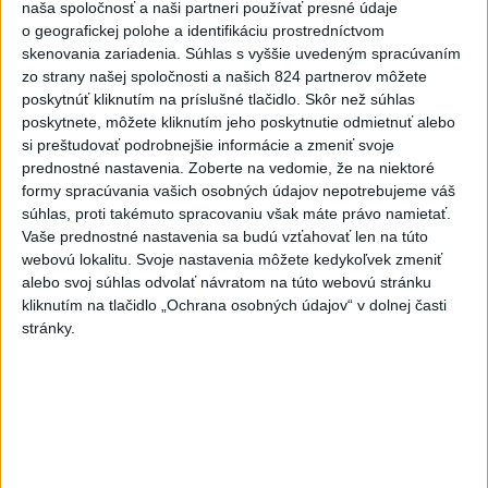
naša spoločnosť a naši partneri používať presné údaje
o geografickej polohe a identifikáciu prostredníctvom
skenovania zariadenia. Súhlas s vyššie uvedeným spracúvaním
zo strany našej spoločnosti a našich 824 partnerov môžete
poskytnúť kliknutím na príslušné tlačidlo. Skôr než súhlas
poskytnete, môžete kliknutím jeho poskytnutie odmietnuť alebo
si preštudovať podrobnejšie informácie a zmeniť svoje
prednostné nastavenia.
Zoberte na vedomie, že na niektoré
formy spracúvania vašich osobných údajov nepotrebujeme váš
súhlas, proti takémuto spracovaniu však máte právo namietať.
Vaše prednostné nastavenia sa budú vzťahovať len na túto
webovú lokalitu. Svoje nastavenia môžete kedykoľvek zmeniť
alebo svoj súhlas odvolať návratom na túto webovú stránku
kliknutím na tlačidlo „Ochrana osobných údajov“ v dolnej časti
stránky.
Fico: Suchá musia viesť k razantnejšej
ochrane vody na Slovensku
Podľa neho zmenená ústava a zákaz vývozu vody zo
Slovenska do zahraničia potrubím či cisternami nestačí.