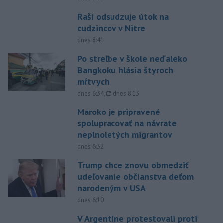
Raši odsudzuje útok na
cudzincov v Nitre
dnes 8:41
Po streľbe v škole neďaleko
Bangkoku hlásia štyroch
mŕtvych
aktualizované
dnes 6:34
,
dnes 8:13
Maroko je pripravené
spolupracovať na návrate
neplnoletých migrantov
dnes 6:32
Trump chce znovu obmedziť
udeľovanie občianstva deťom
narodeným v USA
dnes 6:10
V Argentíne protestovali proti