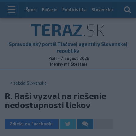
Index
Šport
Počasie
Publicistika
Slovensko
Zahranič
TERAZ
.SK
Spravodajský portál Tlačovej agentúry Slovenskej
republiky
Piatok
7. august 2026
Meniny má
Štefánia
< sekcia
Slovensko
R. Raši vyzval na riešenie
nedostupnosti liekov
Zdieľaj na Facebooku