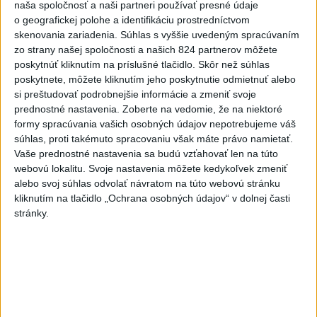
Kruhová križovatka v Poprade v smere z Hozelca bude
naša spoločnosť a naši partneri používať presné údaje
hotová budúci rok
o geografickej polohe a identifikáciu prostredníctvom
skenovania zariadenia. Súhlas s vyššie uvedeným spracúvaním
3
Prešovský kraj vyzýva k využitiu bezplatného parkoviska v
zo strany našej spoločnosti a našich 824 partnerov môžete
Tatrách
poskytnúť kliknutím na príslušné tlačidlo. Skôr než súhlas
poskytnete, môžete kliknutím jeho poskytnutie odmietnuť alebo
4
V Košiciach Nad jazerom začína výstavba
si preštudovať podrobnejšie informácie a zmeniť svoje
chodníka,otvorili aj pumptrack
prednostné nastavenia.
Zoberte na vedomie, že na niektoré
formy spracúvania vašich osobných údajov nepotrebujeme váš
5
ÚPLNÉ ZATMENIE SLNKA: Časť Európy zahalí tma,
súhlas, proti takémuto spracovaniu však máte právo namietať.
hrozia dôsledky
Vaše prednostné nastavenia sa budú vzťahovať len na túto
webovú lokalitu. Svoje nastavenia môžete kedykoľvek zmeniť
6
Historik Zajac: Územie Slovenska bolo jadrom poľsko-
alebo svoj súhlas odvolať návratom na túto webovú stránku
uhorských vzťahov
kliknutím na tlačidlo „Ochrana osobných údajov“ v dolnej časti
stránky.
7
Mesto Martin vypovedalo zmluvy na tri rozpracované
investičné akcie
Najnovšie správy na Teraz.sk
Vyhlásenia