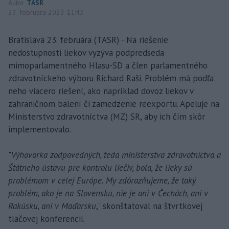
Autor
TASR
23. februára 2023 11:43
Bratislava 23. februára (TASR) - Na riešenie
nedostupnosti liekov vyzýva podpredseda
mimoparlamentného Hlasu-SD a člen parlamentného
zdravotníckeho výboru Richard Raši. Problém má podľa
neho viacero riešení, ako napríklad dovoz liekov v
zahraničnom balení či zamedzenie reexportu. Apeluje na
Ministerstvo zdravotníctva (MZ) SR, aby ich čím skôr
implementovalo.
"
Výhovorka zodpovedných, teda ministerstva zdravotníctva a
Štátneho ústavu pre kontrolu liečiv, bola, že lieky sú
problémom v celej Európe. My zdôrazňujeme, že taký
problém, ako je na Slovensku, nie je ani v Čechách, ani v
Rakúsku, ani v Maďarsku
," skonštatoval na štvrtkovej
tlačovej konferencii.