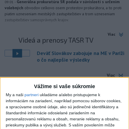
-
Generálna prokuratúra SR podala v súvislosti s určením
09:01
volebných
obvodov celkovo osem protestov prokurátora, a to proti
piatim uzneseniam mestských zastupiteľstiev a trom uzneseniam
zastupiteľstiev samosprávnych krajov.
Viac
Videá a prenosy TASR TV
Deväť Slovákov zabojuje na ME v Paríži
o čo najlepšie výsledky
Viac
Najčítanejšie
Vážime si vaše súkromie
6h
24h
7d
My a naši
partneri
ukladáme a/alebo pristupujeme k
informáciám na zariadení, napríklad pomocou súborov cookies,
a spracúvame osobné údaje, ako sú jedinečné identifikátory a
Po streľbe v škole neďaleko Bangkoku
1
štandardné informácie odosielané zariadením na
hlásia štyroch mŕtvych
personalizovanú reklamu a obsah, meranie reklamy a obsahu,
prieskumy publika a vývoj služieb.
S vaším povolením môže
2