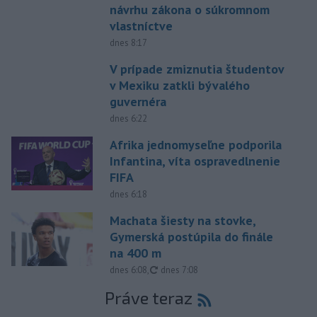
návrhu zákona o súkromnom
vlastníctve
dnes 8:17
V prípade zmiznutia študentov
v Mexiku zatkli bývalého
guvernéra
dnes 6:22
Afrika jednomyseľne podporila
Infantina, víta ospravedlnenie
FIFA
dnes 6:18
Machata šiesty na stovke,
Gymerská postúpila do finále
na 400 m
aktualizované
dnes 6:08
,
dnes 7:08
Práve teraz