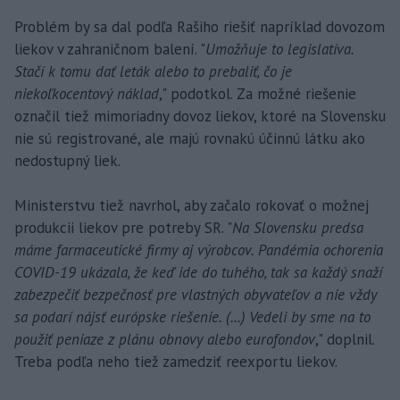
Problém by sa dal podľa Rašiho riešiť napríklad dovozom
liekov v zahraničnom balení. "
Umožňuje to legislatíva.
Stačí k tomu dať leták alebo to prebaliť, čo je
niekoľkocentový náklad
," podotkol. Za možné riešenie
označil tiež mimoriadny dovoz liekov, ktoré na Slovensku
nie sú registrované, ale majú rovnakú účinnú látku ako
nedostupný liek.
Ministerstvu tiež navrhol, aby začalo rokovať o možnej
produkcii liekov pre potreby SR. "
Na Slovensku predsa
máme farmaceutické firmy aj výrobcov. Pandémia ochorenia
COVID-19 ukázala, že keď ide do tuhého, tak sa každý snaží
zabezpečiť bezpečnosť pre vlastných obyvateľov a nie vždy
sa podarí nájsť európske riešenie. (...) Vedeli by sme na to
použiť peniaze z plánu obnovy alebo eurofondov
," doplnil.
Treba podľa neho tiež zamedziť reexportu liekov.