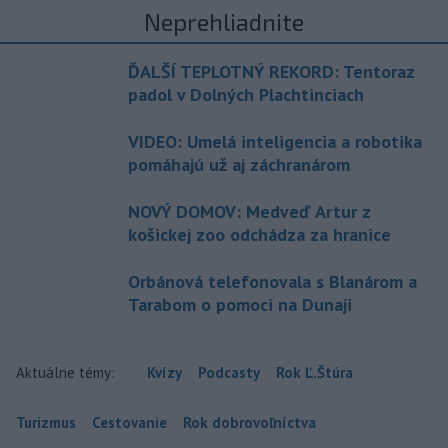
Neprehliadnite
ĎALŠÍ TEPLOTNÝ REKORD: Tentoraz
padol v Dolných Plachtinciach
VIDEO: Umelá inteligencia a robotika
pomáhajú už aj záchranárom
NOVÝ DOMOV: Medveď Artur z
košickej zoo odchádza za hranice
Orbánová telefonovala s Blanárom a
Tarabom o pomoci na Dunaji
Aktuálne témy:
Kvízy
Podcasty
Rok Ľ.Štúra
Turizmus
Cestovanie
Rok dobrovoľníctva