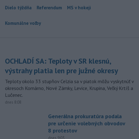
Dielo týždňa
Referendum
MS v hokeji
Komunálne voľby
OCHLADÍ SA: Teploty v SR klesnú,
výstrahy platia len pre južné okresy
Teploty okolo 33 stupňov Celzia sa v piatok môžu vyskytnúť v
okresoch Komárno, Nové Zámky, Levice, Krupina, Veľký Krtíš a
Lučenec.
dnes 8:08
Generálna prokuratúra podala
pre určenie volebných obvodov
8 protestov
dnes 9:03