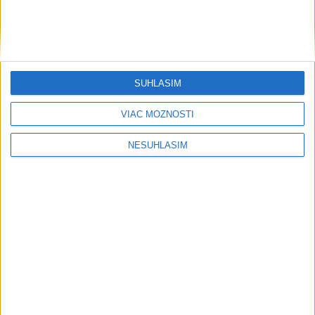
dnes 8:40
Leeds zaplatil za brankára Trafforda
zo City klubový rekord
dnes 7:40
SÚHLASÍM
VIAC MOŽNOSTÍ
NESÚHLASÍM
Neprehliadnite
EXTRÉMNE teplá noc: Najvyššie
maximum sa posunulo na novú úroveň
VIDEO: MUNÍCIA V DUNAJI: Mínu
previezli na likvidáciu
PÁD LIETADLA PRI OČOVEJ: Zahynuli
traja ľudia