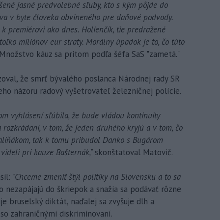
šené jasné predvolebné sľuby, kto s kým pôjde do
býva v byte človeka obvineného pre daňové podvody.
k premiérovi ako dnes. Holienčík, tie predražené
toľko miliónov eur straty. Morálny úpadok je to, čo túto
 Množstvo káuz sa pritom podľa šéfa SaS "zametá."
oval, že smrť bývalého poslanca Národnej rady SR
eho názoru radový vyšetrovateľ železničnej polície.
om vyhlásení sľúbila, že bude vládou kontinuity
 rozkrádaní, v tom, že jeden druhého kryjú a v tom, čo
 Kaliňákom, tak k tomu pribudol Danko s Bugárom
videli pri kauze Bašternák,"
skonštatoval Matovič.
sil:
"Chceme zmeniť štýl politiky na Slovensku a to sa
 nezapájajú do škriepok a snažia sa podávať rôzne
 bruselský diktát, naďalej sa zvyšuje dlh a
 so zahraničnými diskriminovaní.