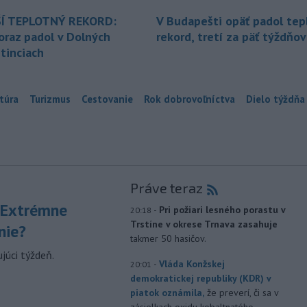
Í TEPLOTNÝ REKORD:
V Budapešti opäť padol tep
oraz padol v Dolných
rekord, tretí za päť týždňov
tinciach
túra
Turizmus
Cestovanie
Rok dobrovoľníctva
Dielo týždňa
Práve teraz
 Extrémne
-
Pri požiari lesného porastu v
20:18
Trstíne v okrese Trnava zasahuje
nie?
takmer 50 hasičov.
júci týždeň.
-
Vláda Konžskej
20:01
demokratickej republiky (KDR) v
piatok oznámila,
že preverí, či sa v
zásielkach oxidu kobaltnatého