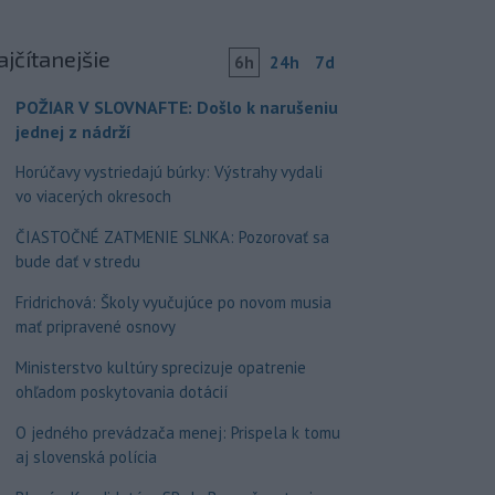
ajčítanejšie
6h
24h
7d
POŽIAR V SLOVNAFTE: Došlo k narušeniu
jednej z nádrží
Horúčavy vystriedajú búrky: Výstrahy vydali
vo viacerých okresoch
ČIASTOČNÉ ZATMENIE SLNKA: Pozorovať sa
bude dať v stredu
Fridrichová: Školy vyučujúce po novom musia
mať pripravené osnovy
Ministerstvo kultúry sprecizuje opatrenie
ohľadom poskytovania dotácií
O jedného prevádzača menej: Prispela k tomu
aj slovenská polícia