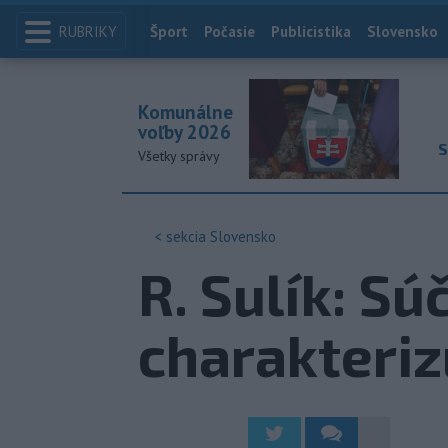
RUBRIKY
Index
Šport
Počasie
Publicistika
Slovensko
Komunálne
voľby 2026
S
Všetky správy
< sekcia
Slovensko
R. Sulík: S
charakteri