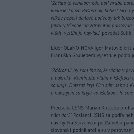
"Začalo to vznikom, kde boli hrubo poru
koalície, kauza Bašternák, Robert Fico 
Nikdy neboli daňové podvody tak blízko 
faktúry, Všeobecná zdravotná poisťovňa, 
vládu vystihuje najviac,"
povedal Sulík.
Líder OĽaNO-NOVA Igor Matovič kritiz
Františka Gauliedera vyšetruje podľa j
"Zdôraznil by som iba to, že vláda v prv
a pokroku. Kontinuitu vidím v kšeftoch a
sa kryje. Doteraz kryl Fico sám seba s
a navzájom sa kryjú vo všetkom. To sme 
Predseda ĽSNS Marian Kotleba prehlá
nám darí."
Poslanci ĽSNS sa podľa neho
návrhy. Na Slovensku podľa neho panuje
slovenskí podnikatelia sú v porovnaní