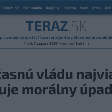
Zahraničie
Ekonomika
Regióny
Kultúra
Veda
Krimi
XML
TERAZ
.SK
pravodajský portál Tlačovej agentúry Slovenskej republi
Piatok
7. august 2026
Meniny má
Štefánia
účasnú vládu najvi
zuje morálny úpa