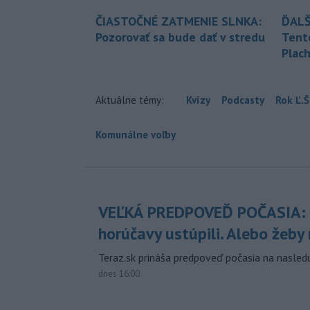
ČIASTOČNÉ ZATMENIE SLNKA:
ĎALŠ
Pozorovať sa bude dať v stredu
Tent
Plach
Aktuálne témy:
Kvízy
Podcasty
Rok Ľ.Š
Komunálne voľby
VEĽKÁ PREDPOVEĎ POČASIA:
horúčavy ustúpili. Alebo žeby 
Teraz.sk prináša predpoveď počasia na nasledu
dnes 16:00