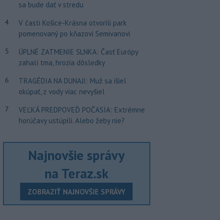
sa bude dať v stredu
4
V časti Košice-Krásna otvorili park
pomenovaný po kňazovi Semivanovi
5
ÚPLNÉ ZATMENIE SLNKA: Časť Európy
zahalí tma, hrozia dôsledky
6
TRAGÉDIA NA DUNAJI: Muž sa išiel
okúpať, z vody viac nevyšiel
7
VEĽKÁ PREDPOVEĎ POČASIA: Extrémne
horúčavy ustúpili. Alebo žeby nie?
Najnovšie správy
na Teraz.sk
ZOBRAZIŤ NAJNOVŠIE SPRÁVY