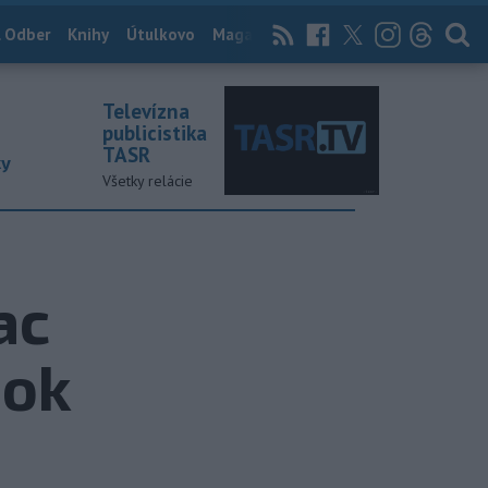
 Odber
Knihy
Útulkovo
Magazín
News Now
Archív
TASR
Televízna
publicistika
TASR
ky
Všetky relácie
ac
dok