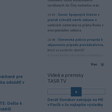
vyvážaných do Číny nachádza urán.
-
Senát Spojených štátov v
19:49
piatok schválil návrh zákona o
sankciách zameraný na príjmy Ruska z
energetického sektora.
-
Slovenská polícia prispela k
16:08
objasneniu prípadu prevádzačstva,
ktorý sa podarilo ukončiť
právoplatným odsúdením páchateľa v
Maďarsku.
Viac
-
Piatkový požiar v
15:21
Videá a prenosy
bratislavskej rafinérii Slovnaft je
 páchané pre
TASR TV
pod kontrolou.
Príčina jeho vzniku
eba odsúdiť v
bude predmetom vyšetrovania. Pre
TASR to potvrdil hovorca rafinérie
Anton Molnár.
Deväť Slovákov zabojuje na ME
E: Došlo k
v Paríži o čo najlepšie výsledky
-
Ministerstvo kultúry (MK) SR
15:17
nádrží
upraví verziu opatrenia o