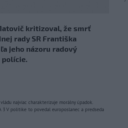
7
tovič kritizoval, že smrť
nej rady SR Františka
ľa jeho názoru radový
polície.
 vládu najviac charakterizuje morálny úpadok.
TA 3 V politike to povedal europoslanec a predseda