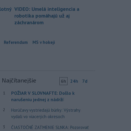
lotný
VIDEO: Umelá inteligencia a
robotika pomáhajú už aj
záchranárom
Referendum
MS v hokeji
Najčítanejšie
6h
24h
7d
POŽIAR V SLOVNAFTE: Došlo k
1
narušeniu jednej z nádrží
2
Horúčavy vystriedajú búrky: Výstrahy
vydali vo viacerých okresoch
3
ČIASTOČNÉ ZATMENIE SLNKA: Pozorovať