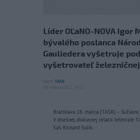
Líder OĽaNO-NOVA Igor Ma
bývalého poslanca Národ
Gauliedera vyšetruje pod
vyšetrovateľ železničnej 
Autor
TASR
26. marca 2017 14:35
Bratislava 26. marca (TASR) – Súčasnú
V dnešnej diskusnej relácii televízie 
SaS Richard Sulík.