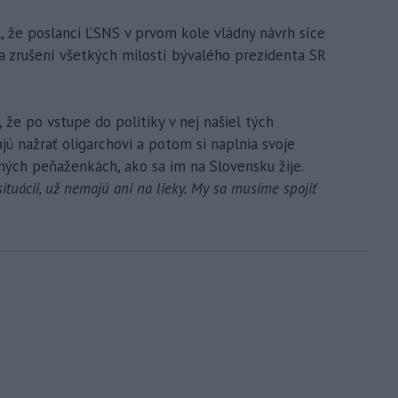
l, že poslanci ĽSNS v prvom kole vládny návrh síce
na zrušení všetkých milostí bývalého prezidenta SR
 že po vstupe do politiky v nej našiel tých
ajú nažrať oligarchovi a potom si naplnia svoje
tných peňaženkách, ako sa im na Slovensku žije.
ituácii, už nemajú ani na lieky. My sa musíme spojiť