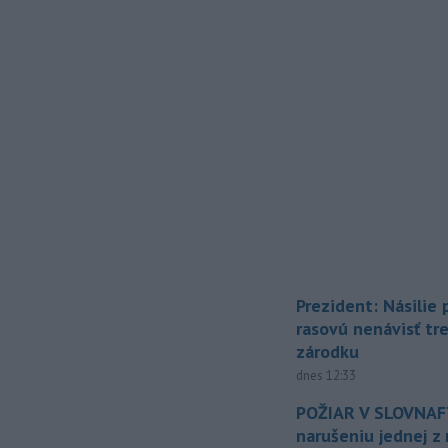
Prezident: Násilie
rasovú nenávisť tr
zárodku
dnes 12:33
POŽIAR V SLOVNAFT
narušeniu jednej z 