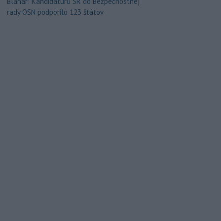
Blanár: Kandidatúru SR do Bezpečnostnej
rady OSN podporilo 123 štátov