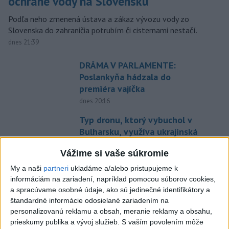
ochrane vody na Slovensku
Podľa neho zmenená ústava a zákaz vývozu vody zo
Slovenska do zahraničia potrubím či cisternami nestačí.
dnes 21:39
DRÁMA V PARLAMENTE:
Poslankyňa hádzala do
premiéra vajíčka
dnes 20:16
Typ dronu, ktorý vybuchol v
Bulharsku, využíva ukrajinská
armáda
Vážime si vaše súkromie
aktualizované
dnes 18:43
,
dnes 19:29
My a naši
partneri
ukladáme a/alebo pristupujeme k
POZOR NA HARÚČAVY: SHMÚ
informáciám na zariadení, napríklad pomocou súborov cookies,
vydalo výstrahy prvého stupňa
a spracúvame osobné údaje, ako sú jedinečné identifikátory a
pred teplom
štandardné informácie odosielané zariadením na
dnes 19:28
personalizovanú reklamu a obsah, meranie reklamy a obsahu,
prieskumy publika a vývoj služieb.
S vaším povolením môže