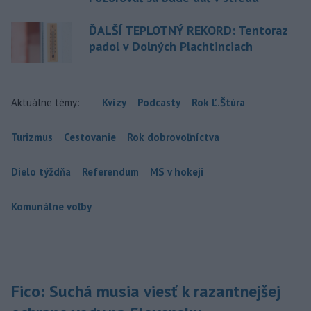
ĎALŠÍ TEPLOTNÝ REKORD: Tentoraz
padol v Dolných Plachtinciach
Aktuálne témy:
Kvízy
Podcasty
Rok Ľ.Štúra
Turizmus
Cestovanie
Rok dobrovoľníctva
Dielo týždňa
Referendum
MS v hokeji
Komunálne voľby
Fico: Suchá musia viesť k razantnejšej