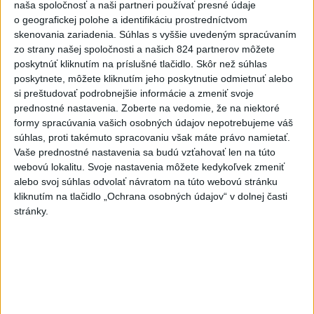
SMRŤ V HORÁCH: V Západných
naša spoločnosť a naši partneri používať presné údaje
Tatrách zomrel 76-ročný turista
o geografickej polohe a identifikáciu prostredníctvom
dnes 20:04
skenovania zariadenia. Súhlas s vyššie uvedeným spracúvaním
zo strany našej spoločnosti a našich 824 partnerov môžete
ZÁCHRANÁRI V AKCII: Pomáhali
poskytnúť kliknutím na príslušné tlačidlo. Skôr než súhlas
dvom poľským turistkám, obe
poskytnete, môžete kliknutím jeho poskytnutie odmietnuť alebo
utrpeli úrazy
si preštudovať podrobnejšie informácie a zmeniť svoje
dnes 18:39
prednostné nastavenia.
Zoberte na vedomie, že na niektoré
formy spracúvania vašich osobných údajov nepotrebujeme váš
NEŠŤASTNÝ PÁD:Záchranári
súhlas, proti takémuto spracovaniu však máte právo namietať.
pomáhali 25-ročnej žene,
Vaše prednostné nastavenia sa budú vzťahovať len na túto
skončila v nemocnici
webovú lokalitu. Svoje nastavenia môžete kedykoľvek zmeniť
alebo svoj súhlas odvolať návratom na túto webovú stránku
dnes 19:10
kliknutím na tlačidlo „Ochrana osobných údajov“ v dolnej časti
MLADÍK VYPADOL Z FERRATY:
stránky.
Na Skalke pri Kremnici
zasahovali záchranári
dnes 17:19
Omán: Rokovania o
Hormuzskom prielive sú