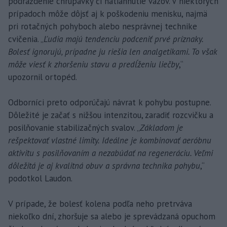
podráždenie chrupavky či natiahnutie väzov. V niektorých
prípadoch môže dôjsť aj k poškodeniu menisku, najmä
pri rotačných pohyboch alebo nesprávnej technike
cvičenia. „
Ľudia majú tendenciu podceniť prvé príznaky.
Bolesť ignorujú, prípadne ju riešia len analgetikami. To však
môže viesť k zhoršeniu stavu a predĺženiu liečby
,“
upozornil ortopéd.
Odborníci preto odporúčajú návrat k pohybu postupne.
Dôležité je začať s nižšou intenzitou, zaradiť rozcvičku a
posilňovanie stabilizačných svalov. „
Základom je
rešpektovať vlastné limity. Ideálne je kombinovať aeróbnu
aktivitu s posilňovaním a nezabúdať na regeneráciu. Veľmi
dôležitá je aj kvalitná obuv a správna technika pohybu
,“
podotkol Laudon.
V prípade, že bolesť kolena podľa neho pretrváva
niekoľko dní, zhoršuje sa alebo je sprevádzaná opuchom