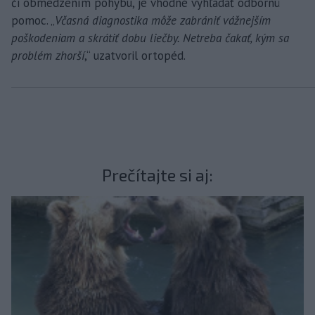
či obmedzením pohybu, je vhodné vyhľadať odbornú
pomoc. „
Včasná diagnostika môže zabrániť vážnejším
poškodeniam a skrátiť dobu liečby. Netreba čakať, kým sa
problém zhorší
,“ uzatvoril ortopéd.
Prečítajte si aj: