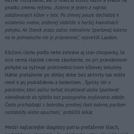
prudkú zmenu režimu. „
Koleno je jeden z najviac
zaťažovaných kĺbov v tele. Po zimnej pauze dochádza k
oslabeniu svalov, zníženej stabilite a horšej koordinácii
pohybu. Ak človek zrazu začne intenzívne športovať, koleno
na to jednoducho nie je pripravené
,“ vysvetlil Laudon.
Kľúčovú úlohu podľa neho zohráva aj stav chrupavky, tá
síce nemá vlastné cievne zásobenie, no pri pravidelnom
pohybe sa vyživuje prostredníctvom kĺbovej tekutiny.
Náhle preťaženie po dlhšej dobe bez aktivity tak môže
viesť k jej podráždeniu a bolestiam. „
Typicky ide o
pacientov, ktorí začnú behať, bicyklovať alebo športovať
niekoľkokrát do týždňa bez postupného zvyšovania záťaže.
Často prichádzajú s bolesťou prednej časti kolena, pocitom
nestability alebo opuchom
,“ priblížil lekár.
Medzi najčastejšie diagnózy patria preťaženie šliach,