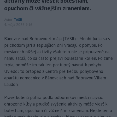
aktivity môže viesť k bolestiam,
opuchom či vážnejším zraneniam.
Autor
TASR
4. mája 2026 9:16
Bánovce nad Bebravou 4. mája (TASR) - Mnohí ľudia sa s
príchodom jari a teplejších dní vracajú k pohybu. Po
mesiacoch nižšej aktivity však telo nie je pripravené na
náhlu záťaž, čo sa často prejaví bolesťami kolien. Po zime
trpia, pomôže im tak len postupný návrat k pohybu.
Uviedol to ortopéd z Centra pre liečbu pohybového
aparátu nemocnice v Bánovciach nad Bebravou Viliam
Laudon.
Práve kolená patria podľa odborníkov medzi najviac
ohrozené kĺby a prudké zvýšenie aktivity môže viesť k
bolestiam, opuchom či vážnejším zraneniam. Nejde len o
bežné rozhýbanie, ale o reakciu kĺbov, väzov a svalov na