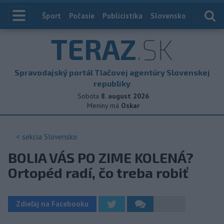
Index
Šport
Počasie
Publicistika
Slovensko
Zahranič
TERAZ
.SK
Spravodajský portál Tlačovej agentúry Slovenskej
republiky
Sobota
8. august 2026
Meniny má
Oskar
< sekcia
Slovensko
BOLIA VÁS PO ZIME KOLENÁ?
Ortopéd radí, čo treba robiť
Zdieľaj na Facebooku