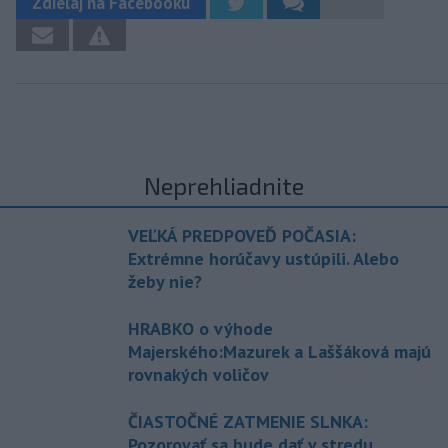
Zdieľaj na Facebooku
Neprehliadnite
VEĽKÁ PREDPOVEĎ POČASIA:
Extrémne horúčavy ustúpili. Alebo
žeby nie?
HRABKO o výhode
Majerského:Mazurek a Laššáková majú
rovnakých voličov
ČIASTOČNÉ ZATMENIE SLNKA:
Pozorovať sa bude dať v stredu