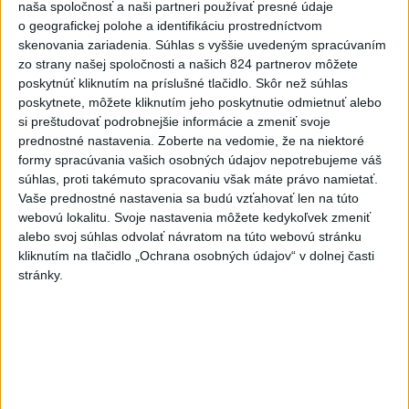
naša spoločnosť a naši partneri používať presné údaje
2
Predstavitelia Mladého Hlasu podali trestné oznámenie
o geografickej polohe a identifikáciu prostredníctvom
na I. Korčoka
skenovania zariadenia. Súhlas s vyššie uvedeným spracúvaním
zo strany našej spoločnosti a našich 824 partnerov môžete
3
Mesto Martin vypovedalo zmluvy na tri rozpracované
poskytnúť kliknutím na príslušné tlačidlo. Skôr než súhlas
investičné akcie
poskytnete, môžete kliknutím jeho poskytnutie odmietnuť alebo
si preštudovať podrobnejšie informácie a zmeniť svoje
4
V Košiciach Nad jazerom začína výstavba
prednostné nastavenia.
Zoberte na vedomie, že na niektoré
chodníka,otvorili aj pumptrack
formy spracúvania vašich osobných údajov nepotrebujeme váš
súhlas, proti takémuto spracovaniu však máte právo namietať.
5
ZRÁŽKA VLAKU S AUTOM V LOZORNE: Rušňovodič jej
Vaše prednostné nastavenia sa budú vzťahovať len na túto
už nedokázal zabrániť
webovú lokalitu. Svoje nastavenia môžete kedykoľvek zmeniť
alebo svoj súhlas odvolať návratom na túto webovú stránku
6
Kruhová križovatka v Poprade v smere z Hozelca bude
kliknutím na tlačidlo „Ochrana osobných údajov“ v dolnej časti
hotová budúci rok
stránky.
7
UZAVRETÁ CESTA: Medzi Spišskou Novou Vsou a
Levočou sa stala nehoda
Najnovšie správy na Teraz.sk