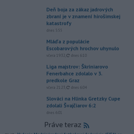
Deň boja za zákaz jadrových
zbraní je v znamení hirošimskej
katastrofy
dnes 5:55
Mláďa z populácie
Escobarových hrochov uhynulo
aktualizované
včera 19:32
,
dnes 6:10
Liga majstrov: Škriniarovo
Fenerbahce zdolalo v 3.
predkole Graz
aktualizované
včera 21:23
,
dnes 6:04
Slováci na Hlinka Gretzky Cupe
zdolali Švajčiarov 6:2
dnes 6:01
Práve teraz