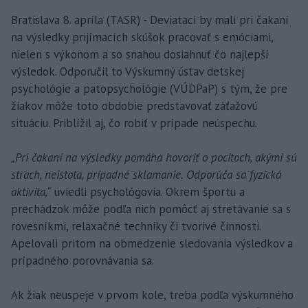
Bratislava 8. apríla (TASR) - Deviataci by mali pri čakaní
na výsledky prijímacích skúšok pracovať s emóciami,
nielen s výkonom a so snahou dosiahnuť čo najlepší
výsledok. Odporučil to Výskumný ústav detskej
psychológie a patopsychológie (VÚDPaP) s tým, že pre
žiakov môže toto obdobie predstavovať záťažovú
situáciu. Priblížil aj, čo robiť v prípade neúspechu.
„Pri čakaní na výsledky pomáha hovoriť o pocitoch, akými sú
strach, neistota, prípadné sklamanie. Odporúča sa fyzická
aktivita,“
uviedli psychológovia. Okrem športu a
prechádzok môže podľa nich pomôcť aj stretávanie sa s
rovesníkmi, relaxačné techniky či tvorivé činnosti.
Apelovali pritom na obmedzenie sledovania výsledkov a
prípadného porovnávania sa.
Ak žiak neuspeje v prvom kole, treba podľa výskumného