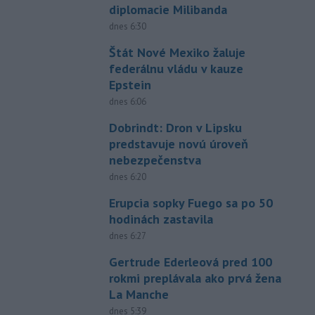
diplomacie Milibanda
dnes 6:30
Štát Nové Mexiko žaluje
federálnu vládu v kauze
Epstein
dnes 6:06
Dobrindt: Dron v Lipsku
predstavuje novú úroveň
nebezpečenstva
dnes 6:20
Erupcia sopky Fuego sa po 50
hodinách zastavila
dnes 6:27
Gertrude Ederleová pred 100
rokmi preplávala ako prvá žena
La Manche
dnes 5:39