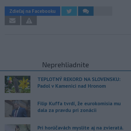
Zdieľaj na Facebooku
Neprehliadnite
TEPLOTNÝ REKORD NA SLOVENSKU:
Padol v Kamenici nad Hronom
Filip Kuffa tvrdí, že eurokomisia mu
dala za pravdu pri zonácii
Pri horúčavách myslite aj na zvieratá.