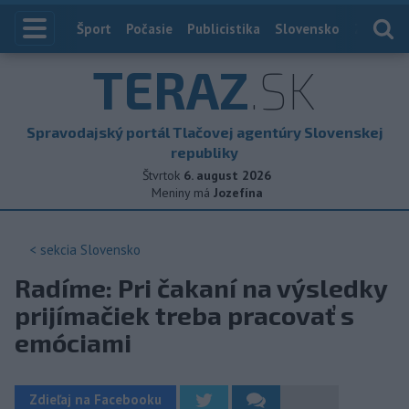
Index
Šport
Počasie
Publicistika
Slovensko
Zahranič
TERAZ
.SK
Spravodajský portál Tlačovej agentúry Slovenskej
republiky
Štvrtok
6. august 2026
Meniny má
Jozefína
< sekcia
Slovensko
Radíme: Pri čakaní na výsledky
prijímačiek treba pracovať s
emóciami
Zdieľaj na Facebooku