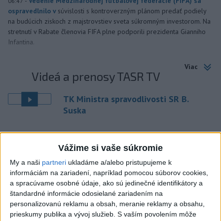
-
Vedenie Medzinárodnej futbalovej federácie (FIFA) sa
06:47
ospravedlnilo v
súvislosti s kontroverzným plánom predať podiely
na budúcich ziskoch z majstrovstiev sveta súkromným investorom. Na
stretnutí v Rabate členovia FIFA plne podporili prezidenta Gianniho
Infantina.
Viac
Videá a prenosy TASR TV
TK Ministra spravodlivosti SR B.
Suska
Viac
Vážime si vaše súkromie
Najčítanejšie
My a naši
partneri
ukladáme a/alebo pristupujeme k
6h
24h
7d
informáciám na zariadení, napríklad pomocou súborov cookies,
a spracúvame osobné údaje, ako sú jedinečné identifikátory a
Český herec Vladimír Polívka odmietol
1
štandardné informácie odosielané zariadením na
personalizovanú reklamu a obsah, meranie reklamy a obsahu,
zaujímavé filmové projekty
prieskumy publika a vývoj služieb.
S vaším povolením môže