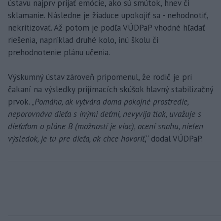
ústavu najprv prijať emócie, ako sú smútok, hnev či
sklamanie. Následne je žiaduce upokojiť sa - nehodnotiť,
nekritizovať. Až potom je podľa VÚDPaP vhodné hľadať
riešenia, napríklad druhé kolo, inú školu či
prehodnotenie plánu učenia.
Výskumný ústav zároveň pripomenul, že rodič je pri
čakaní na výsledky prijímacích skúšok hlavný stabilizačný
prvok. „
Pomáha, ak vytvára doma pokojné prostredie,
neporovnáva dieťa s inými deťmi, nevyvíja tlak, uvažuje s
dieťaťom o pláne B (možností je viac), ocení snahu, nielen
výsledok, je tu pre dieťa, ak chce hovoriť
,“ dodal VÚDPaP.