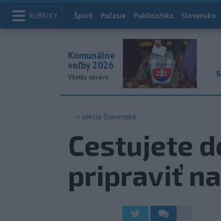
RUBRIKY
Index
Šport
Počasie
Publicistika
Slovensko
Komunálne
voľby 2026
S
Všetky správy
< sekcia
Slovensko
Cestujete d
pripraviť n