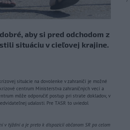
7
 dobré, aby si pred odchodom z
ili situáciu v cieľovej krajine.
 krízovej situácie na dovolenke v zahraničí je možné
rízové centrum Ministerstva zahraničných vecí a
entrum môže odporučiť postup pri strate dokladov, v
edvídateľnej udalosti. Pre TASR to uviedol
í v týždni a je preto k dispozícii občanom SR po celom