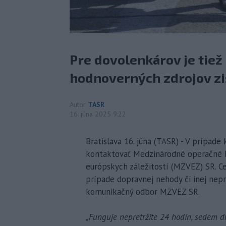
Pre dovolenkárov je tiež
hodnoverných zdrojov zist
Autor
TASR
16. júna 2025 9:22
Bratislava 16. júna (TASR) - V prípade
kontaktovať Medzinárodné operačné k
európskych záležitostí (MZVEZ) SR. C
prípade dopravnej nehody či inej nepr
komunikačný odbor MZVEZ SR.
„Funguje nepretržite 24 hodín, sedem dn