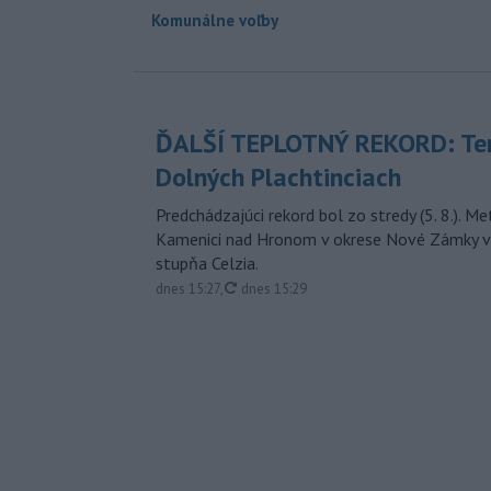
Komunálne voľby
ĎALŠÍ TEPLOTNÝ REKORD: Ten
Dolných Plachtinciach
Predchádzajúci rekord bol zo stredy (5. 8.). M
Kamenici nad Hronom v okrese Nové Zámky v
stupňa Celzia.
aktualizované
dnes 15:27
,
dnes 15:29