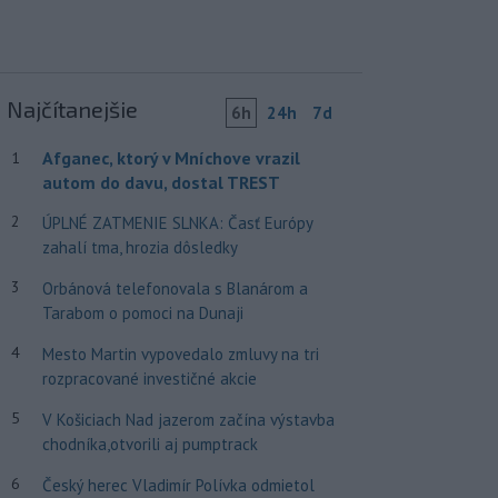
Najčítanejšie
6h
24h
7d
Afganec, ktorý v Mníchove vrazil
1
autom do davu, dostal TREST
2
ÚPLNÉ ZATMENIE SLNKA: Časť Európy
zahalí tma, hrozia dôsledky
3
Orbánová telefonovala s Blanárom a
Tarabom o pomoci na Dunaji
4
Mesto Martin vypovedalo zmluvy na tri
rozpracované investičné akcie
5
V Košiciach Nad jazerom začína výstavba
chodníka,otvorili aj pumptrack
6
Český herec Vladimír Polívka odmietol