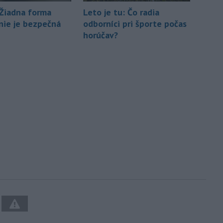
Žiadna forma
Leto je tu: Čo radia
 nie je bezpečná
odborníci pri športe počas
horúčav?