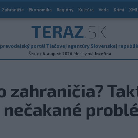
Zahraničie
Ekonomika
Regióny
Kultúra
Veda
Krimi
XML
TERAZ
.SK
pravodajský portál Tlačovej agentúry Slovenskej republi
Štvrtok
6. august 2026
Meniny má
Jozefína
o zahraničia? Tak
a nečakané probl