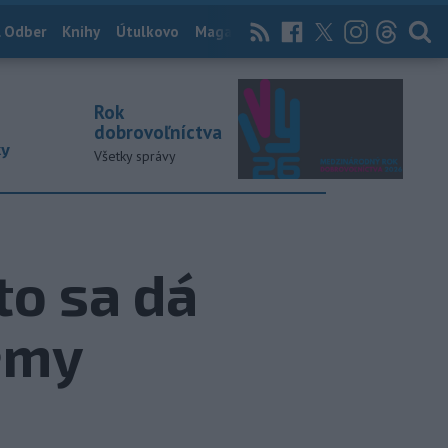
 Odber
Knihy
Útulkovo
Magazín
News Now
Archív
TASR
Rok
dobrovoľníctva
ky
Všetky správy
to sa dá
émy