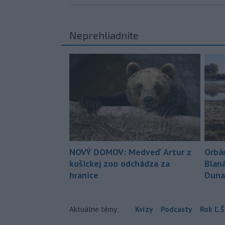
Neprehliadnite
NOVÝ DOMOV: Medveď Artur z
Orbá
košickej zoo odchádza za
Blan
hranice
Duna
Aktuálne témy:
Kvízy
Podcasty
Rok Ľ.Š