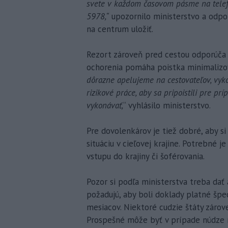
svete v každom časovom pásme na tele
5978,“
upozornilo ministerstvo a odpo
na centrum uložiť.
Rezort zároveň pred cestou odporúča
ochorenia pomáha poistka minimalizo
dôrazne apelujeme na cestovateľov, vyk
rizikové práce, aby sa pripoistili pre pr
vykonávať,
“ vyhlásilo ministerstvo.
Pre dovolenkárov je tiež dobré, aby s
situáciu v cieľovej krajine. Potrebné j
vstupu do krajiny či šoférovania.
Pozor si podľa ministerstva treba dať 
požadujú, aby boli doklady platné špe
mesiacov. Niektoré cudzie štáty zárov
Prospešné môže byť v prípade núdze 