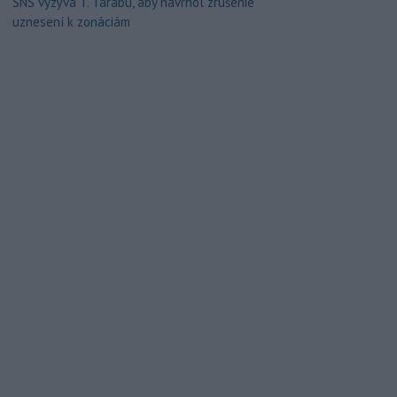
SNS vyzýva T. Tarabu, aby navrhol zrušenie
uznesení k zonáciám