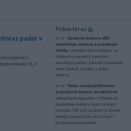
Práve teraz
toraz padol v
-
Európska komisia (EK)
16:35
monitoruje situáciu a posudzuje
všetky
vznesené obavy týkajúce sa
vládnych uznesení k zonáciám
eteorológovia v
národných parkov. Zároveň posudzuje
tedy namerali 41,4
ôsmu žiadosť o platbu z plánu
obnovy.
-
Počas minulotýždňového
15:44
prekročenia hranice desaťtisícov
nelegálnych migrantov z Maroka do
španielskej exklávy Ceuta zomrelo
približne 100 ľudí, oznámil vo štvrtok
tamojší starosta Juan Jesús Vivas v
Európskom parlamente.