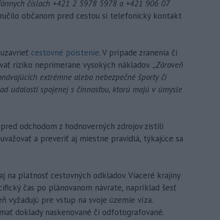
fónnych číslach +421 2 5978 5978 a +421 906 07
ručilo občanom pred cestou si telefonický kontakt
 uzavrieť
cestovné poistenie
. V prípade zranenia či
vať riziko neprimerane vysokých nákladov.
„Zároveň
onávajúcich extrémne alebo nebezpečné športy či
ípad udalosti spojenej s činnosťou, ktorú majú v úmysle
i pred odchodom z hodnoverných zdrojov zistili
e uvažovať a preveriť aj miestne pravidlá, týkajúce sa
aj na platnosť cestovných odkladov. Viaceré krajiny
cifický čas po plánovanom návrate, napríklad šesť
eň vyžadujú pre vstup na svoje územie víza.
mať doklady naskenované či odfotografované.