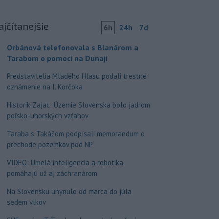
ajčítanejšie
6h
24h
7d
Orbánová telefonovala s Blanárom a
Tarabom o pomoci na Dunaji
Predstavitelia Mladého Hlasu podali trestné
oznámenie na I. Korčoka
Historik Zajac: Územie Slovenska bolo jadrom
poľsko-uhorských vzťahov
Taraba s Takáčom podpísali memorandum o
prechode pozemkov pod NP
VIDEO: Umelá inteligencia a robotika
pomáhajú už aj záchranárom
Na Slovensku uhynulo od marca do júla
sedem vlkov