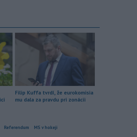
Filip Kuffa tvrdí, že eurokomisia
ci
mu dala za pravdu pri zonácii
Referendum
MS v hokeji