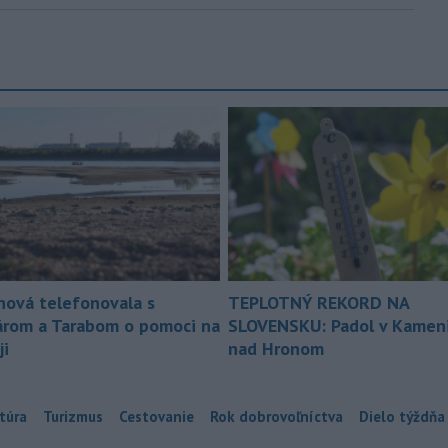
nová telefonovala s
TEPLOTNÝ REKORD NA
árom a Tarabom o pomoci na
SLOVENSKU: Padol v Kameni
ji
nad Hronom
túra
Turizmus
Cestovanie
Rok dobrovoľníctva
Dielo týždňa