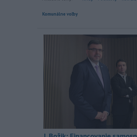
Komunálne voľby
J. Božik: Financovanie samospr