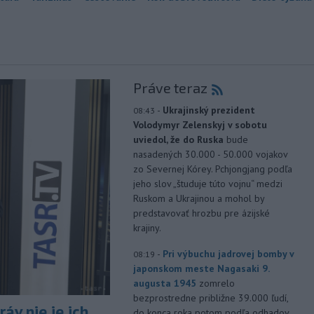
Práve teraz
-
Ukrajinský prezident
08:43
Volodymyr Zelenskyj v sobotu
uviedol, že do Ruska
bude
nasadených 30.000 - 50.000 vojakov
zo Severnej Kórey. Pchjongjang podľa
jeho slov „študuje túto vojnu“ medzi
Ruskom a Ukrajinou a mohol by
predstavovať hrozbu pre ázijské
krajiny.
-
Pri výbuchu jadrovej bomby v
08:19
japonskom meste Nagasaki 9.
augusta 1945
zomrelo
bezprostredne približne 39.000 ľudí,
áv nie je ich
do konca roka potom podľa odhadov