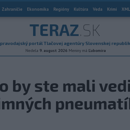
Zahraničie
Ekonomika
Regióny
Kultúra
Veda
Krimi
XML
TERAZ
.SK
pravodajský portál Tlačovej agentúry Slovenskej republi
Nedela
9. august 2026
Meniny má
Ľubomíra
o by ste mali ved
zimných pneumatí