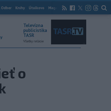
 Odber
Knihy
Útulkovo
Magazín
News Now
Archív
TASR
Televízna
publicistika
TASR
ky
Všetky relácie
ieť o
k