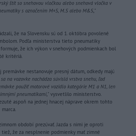
ký štít so snehovou vločkou alebo snehová vločka v
 pneumatiky s označením M+S, M.S alebo M&S
,"
dzali, že na Slovensku sú od 1. októbra povolené
bolom. Podľa ministerstva tieto pneumatiky
informuje, že ich výkon v snehových podmienkach bol
é kritériá.
ej premávke nestanovuje presný dátum, odkedy majú
k sa na vozovke nachádza súvislá vrstva snehu, ľad
emávke použiť motorové vozidlo kategórie M1 a N1, len
 zimnými pneumatikami
," vysvetlilo ministerstvo.
ezuté aspoň na jednej hnacej náprave okrem tohto
 marca.
 zimnom období prezúvať. Jazda s nimi je oproti
a tiež, že za nesplnenie podmienky mať zimné