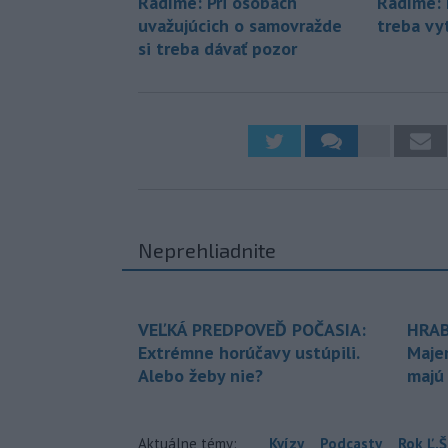
Radíme: Pri osobách
Radíme: 
uvažujúcich o samovražde
treba vy
si treba dávať pozor
Neprehliadnite
VEĽKÁ PREDPOVEĎ POČASIA:
HRAB
Extrémne horúčavy ustúpili.
Maje
Alebo žeby nie?
majú
Aktuálne témy:
Kvízy
Podcasty
Rok Ľ.Š