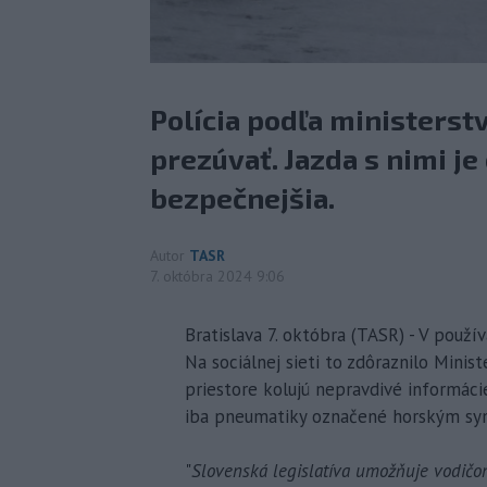
Polícia podľa ministerst
prezúvať. Jazda s nimi je
bezpečnejšia.
Autor
TASR
7. októbra 2024 9:06
Bratislava 7. októbra (TASR) - V použ
Na sociálnej sieti to zdôraznilo Mini
priestore kolujú nepravdivé informáci
iba pneumatiky označené horským s
"
Slovenská legislatíva umožňuje vodič