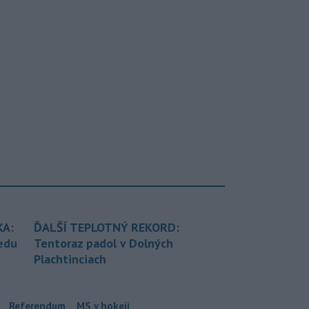
KA:
ĎALŠÍ TEPLOTNÝ REKORD:
redu
Tentoraz padol v Dolných
Plachtinciach
Referendum
MS v hokeji