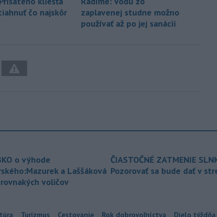
Prisatého kliešťa
Radíme: Vodu zo
tiahnuť čo najskôr
zaplavenej studne možno
používať až po jej sanácii
KO o výhode
ČIASTOČNÉ ZATMENIE SLN
rského:Mazurek a Laššáková
Pozorovať sa bude dať v st
 rovnakých voličov
túra
Turizmus
Cestovanie
Rok dobrovoľníctva
Dielo týždňa