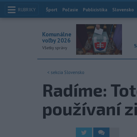
RUBRIKY
Index
Šport
Počasie
Publicistika
Slovensko
Komunálne
voľby 2026
S
Všetky správy
< sekcia
Slovensko
Radíme: Tot
používaní 