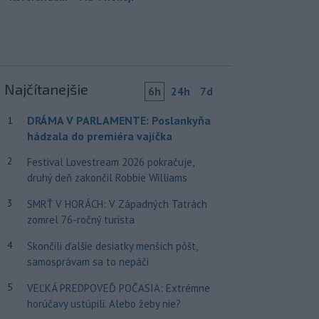
Najčítanejšie
6h
24h
7d
DRÁMA V PARLAMENTE: Poslankyňa
1
hádzala do premiéra vajíčka
2
Festival Lovestream 2026 pokračuje,
druhý deň zakončil Robbie Williams
3
SMRŤ V HORÁCH: V Západných Tatrách
zomrel 76-ročný turista
4
Skončili ďalšie desiatky menších pôšt,
samosprávam sa to nepáči
5
VEĽKÁ PREDPOVEĎ POČASIA: Extrémne
horúčavy ustúpili. Alebo žeby nie?