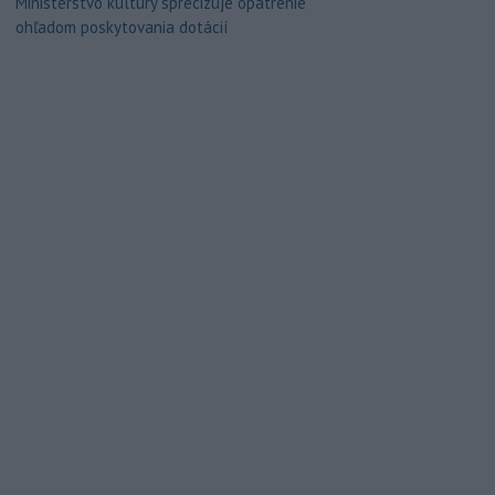
Ministerstvo kultúry sprecizuje opatrenie
ohľadom poskytovania dotácií