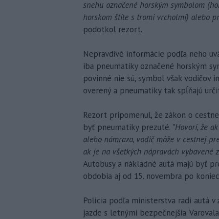
snehu označené horským symbolom (hors
horskom štíte s tromi vrcholmi) alebo
podotkol rezort.
Nepravdivé informácie podľa neho uvá
iba pneumatiky označené horským sym
povinné nie sú, symbol však vodičov 
overený a pneumatiky tak spĺňajú určit
Rezort pripomenul, že zákon o cestn
byť pneumatiky prezuté. "
Hovorí, že a
alebo námraza, vodič môže v cestnej pr
ak je na všetkých nápravách vybavené
Autobusy a nákladné autá majú byť pr
obdobia aj od 15. novembra po koniec
Polícia podľa ministerstva radí autá v
jazde s letnými bezpečnejšia. Varoval