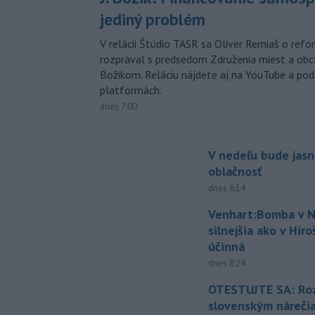
jediný problém
V relácii Štúdio TASR sa Oliver Remiaš o ref
rozprával s predsedom Združenia miest a ob
Božikom. Reláciu nájdete aj na YouTube a po
platformách.
dnes 7:00
V nedeľu bude jasn
oblačnosť
dnes 6:14
Venhart:Bomba v N
silnejšia ako v Hir
účinná
dnes 8:24
OTESTUJTE SA: Ro
slovenským náreči