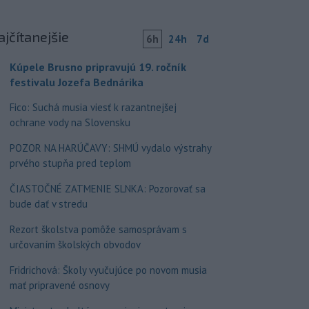
ajčítanejšie
6h
24h
7d
Kúpele Brusno pripravujú 19. ročník
festivalu Jozefa Bednárika
Fico: Suchá musia viesť k razantnejšej
ochrane vody na Slovensku
POZOR NA HARÚČAVY: SHMÚ vydalo výstrahy
prvého stupňa pred teplom
ČIASTOČNÉ ZATMENIE SLNKA: Pozorovať sa
bude dať v stredu
Rezort školstva pomôže samosprávam s
určovaním školských obvodov
Fridrichová: Školy vyučujúce po novom musia
mať pripravené osnovy