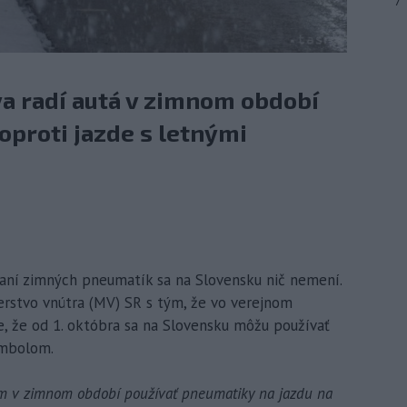
7
va radí autá v zimnom období
 oproti jazde s letnými
ívaní zimných pneumatík sa na Slovensku nič nemení.
sterstvo vnútra (MV) SR s tým, že vo verejnom
e, že od 1. októbra sa na Slovensku môžu používať
ymbolom.
om v zimnom období používať pneumatiky na jazdu na