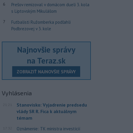
6
Prešov remizoval v domácom dueli 3. kola
s Liptovským Mikulášom
7
Futbalisti Ružomberka podľahli
Podbrezovej v 3. kole
Najnovšie správy
na Teraz.sk
ZOBRAZIŤ NAJNOVŠIE SPRÁVY
Vyhlásenia
Stanovisko: Vyjadrenie predsedu
21:21
vlády SR R. Fica k aktuálnym
témam
17:32
Oznámenie: TK ministra investícií