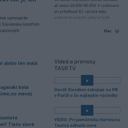
až okolo 60.000-80.000. V rozhovore
pri príležitosti 81. výročia tejto
udalosti to uviedol jadrový fyzik
orme samospráv
Venhart.
cí Slovenska Jozefom
dcastových
Viac
-
Americký Imigračný a colný
07:52
úrad (ICE) do konca augusta
dokončí
zavádzanie kamier pre
svojich príslušníkov teréne, uviedol v
sobotu úradujúci riaditeľ ICE David
Videá a prenosy
o alebo len malá
Venturella. To, či sa zábery z operácií
TASR TV
agentov dostanú na verejnosť, bude
závisieť od ICE.
agasaki bola
-
Najmenej 21 ľudí zahynulo
07:29
Deväť Slovákov zabojuje na ME
po zrážke dvoch
autobusov na juhu
ošime,no menej
v Paríži o čo najlepšie výsledky
Nigeru. TASR o tom píše podľa správy
agentúry AFP.
-
Rakovina bývalého
07:18
zumiete
VIDEO: Pri pamätníku Hartmuta
amerického prezidenta Joea Bidena
am? Tieto slová
Tautza odhalili nové
sa rozšírila do
ďalších častí jeho tela,