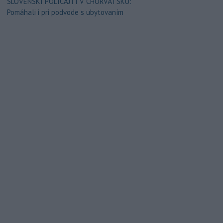
SLOVENSKÍ POLICAJTI V CHORVÁTSKU:
Pomáhali i pri podvode s ubytovaním