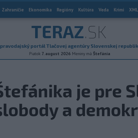
Zahraničie
Ekonomika
Regióny
Kultúra
Veda
Krimi
XML
TERAZ
.SK
pravodajský portál Tlačovej agentúry Slovenskej republi
Piatok
7. august 2026
Meniny má
Štefánia
 Štefánika je pre 
lobody a demokr