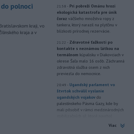
do polnoci
-
Pri pobreží Ománu hrozí
21:58
ekologická katastrofa pre únik
čoraz
väčšieho množstva ropy z
tankera, ktorý narazil na plytčinu v
Bratislavskom kraji, vo
blízkosti prírodnej rezervácie.
ilinského kraja a v
-
Zdravotné ťažkosti po
21:22
kontakte s neznámou látkou na
termálnom
kúpalisku v Diakovciach v
okrese Šaľa malo 16 osôb. Záchranná
zdravotná služba osem z nich
previezla do nemocnice.
-
Ugandský parlament vo
20:49
štvrtok schválil vyslanie
ugandských vojakov
do
palestínskeho Pásma Gazy, kde by
mali pôsobiť v rámci medzinárodných
stabilizačných síl, ktoré navrhol
americký prezident Donald Trump.
Viac
-
Anglická futbalová asociácia
20:07