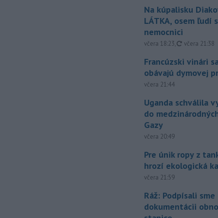
Na kúpalisku Diak
LÁTKA, osem ľudí s
nemocnici
aktualizovan
včera 18:23
,
včera 21:38
Francúzski vinári s
obávajú dymovej pr
včera 21:44
Uganda schválila v
do medzinárodných
Gazy
včera 20:49
Pre únik ropy z ta
hrozí ekologická k
včera 21:59
Ráž: Podpísali sme
dokumentácii obno
stanice