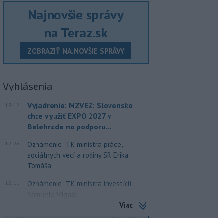
Najnovšie správy
na Teraz.sk
ZOBRAZIŤ NAJNOVŠIE SPRÁVY
Vyhlásenia
Vyjadrenie: MZVEZ: Slovensko
18:12
chce využiť EXPO 2027 v
Belehrade na podporu...
12:26
Oznámenie: TK ministra práce,
sociálnych vecí a rodiny SR Erika
Tomáša
12:11
Oznámenie: TK ministra investícií
Samuela Migaľa
Viac