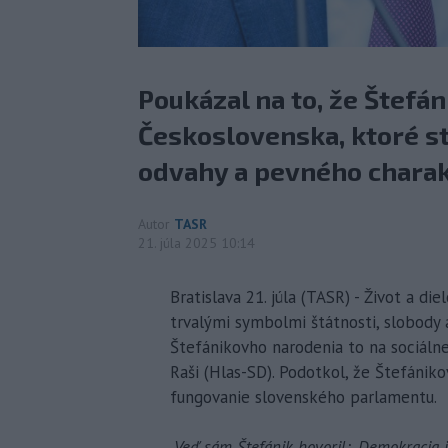
Poukázal na to, že Štefá
Československa, ktoré st
odvahy a pevného charak
Autor
TASR
21. júla 2025 10:14
Bratislava 21. júla (TASR) - Život a di
trvalými symbolmi štátnosti, slobody a
Štefánikovho narodenia to na sociálne
Raši (Hlas-SD). Podotkol, že Štefánik
fungovanie slovenského parlamentu.
„Veď sám Štefánik hovoril: ‚Demokracia j