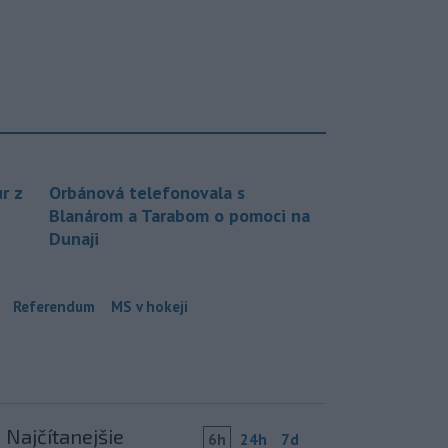
r z
Orbánová telefonovala s
Blanárom a Tarabom o pomoci na
Dunaji
Referendum
MS v hokeji
Najčítanejšie
6h
24h
7d