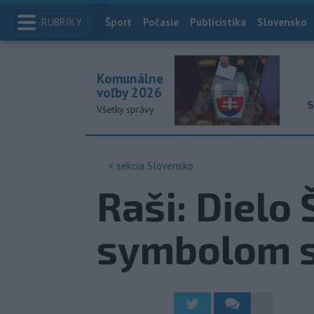
RUBRIKY
Index
Šport
Počasie
Publicistika
Slovensko
Komunálne
voľby 2026
S
Všetky správy
< sekcia
Slovensko
Raši: Dielo
symbolom s