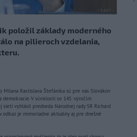
7
nik položil základy moderného
álo na pilieroch vzdelania,
teru.
elo Milana Rastislava Štefánika sú pre nás Slovákov
 demokracie. V súvislosti so 145. výročím
j sieti vyhlásil predseda Národnej rady SR Richard
ov odkaz je mimoriadne aktuálny aj pre dnešné
e organizovaná myšlienka, to je idea proti chaosu.