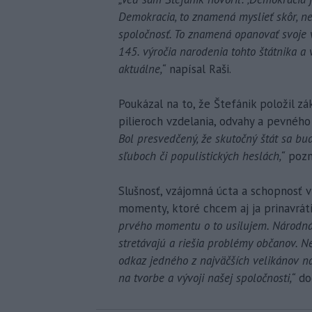
Demokracia, to znamená myslieť skôr, ne
spoločnosť. To znamená opanovať svoje váš
145. výročia narodenia tohto štátnika a 
aktuálne,“
napísal Raši.
Poukázal na to, že Štefánik položil z
pilieroch vzdelania, odvahy a pevného
Bol presvedčený, že skutočný štát sa bu
sľuboch či populistických heslách,“
pozn
Slušnosť, vzájomná úcta a schopnosť v
momenty, ktoré chcem aj ja prinavrát
prvého momentu o to usilujem. Národná
stretávajú a riešia problémy občanov. N
odkaz jedného z najväčších velikánov naš
na tvorbe a vývoji našej spoločnosti,“
dod