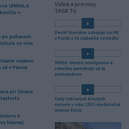
Videá a prenosy
ovce UNIKALA
(FA) stiahla svoju podporu
TASR TV
prezidentovi
Medzinárodnej
končilo v
futbalovej federácie (FIFA) Giannimu
Infantinovi, ktorý je pod paľbou kritiky
é
po jeho neúspešnom pláne.
Deväť Slovákov zabojuje na ME
a po požiaroch
v Paríži o čo najlepšie výsledky
-
Vo štvrtok do polnoci treba
18:54
íchute vo víne
najmä na západe a severozápade
Slovenska počítať s búrkami.
Slovenský hydrometeorologický ústav
yslanie vojakov
VIDEO: Umelá inteligencia a
(SHMÚ) vydal výstrahy prvého stupňa.
 síl v Pásme
robotika pomáhajú už aj
Platia aj v okresoch Snina a Sobrance.
záchranárom
-
Polícia v súčinnosti s ďalšími
18:19
záchrannými zložkami zasahuje
na
nkera pri Ománe
termálnom kúpalisku v Diakovciach.
atastrofa
Ceny vybraných kŕmnych
-
V dunajských prístavoch v
surovín v roku 2025 medziročne
17:36
mierne klesli
Bratislave, Komárne a Štúrove v
 zmluvu k
prvom
polroku 2026 zaznamenali
vy hlavnej
spolu 1827 pristátí osobných
kajutových a výletných plavidiel.