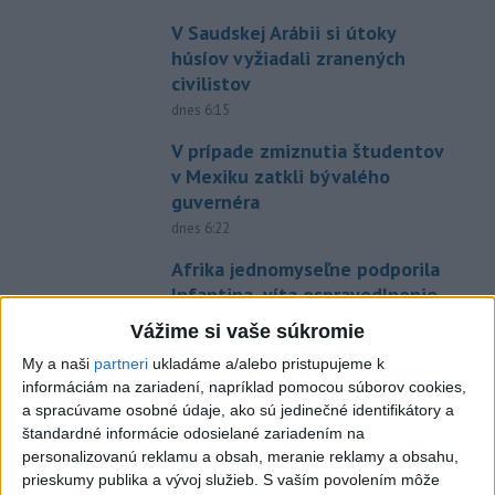
V Saudskej Arábii si útoky
húsíov vyžiadali zranených
civilistov
dnes 6:15
V prípade zmiznutia študentov
v Mexiku zatkli bývalého
guvernéra
dnes 6:22
Afrika jednomyseľne podporila
Infantina, víta ospravedlnenie
FIFA
Vážime si vaše súkromie
dnes 6:18
My a naši
partneri
ukladáme a/alebo pristupujeme k
Machata šiesty na stovke,
informáciám na zariadení, napríklad pomocou súborov cookies,
Gymerská postúpila do finále
a spracúvame osobné údaje, ako sú jedinečné identifikátory a
štandardné informácie odosielané zariadením na
na 400 m
personalizovanú reklamu a obsah, meranie reklamy a obsahu,
aktualizované
dnes 6:08
,
dnes 7:08
prieskumy publika a vývoj služieb.
S vaším povolením môže