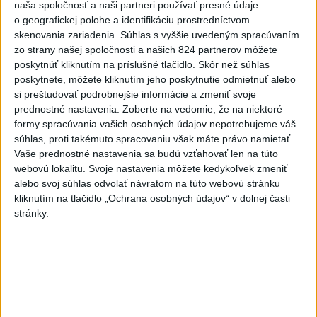
Práve teraz
naša spoločnosť a naši partneri používať presné údaje
o geografickej polohe a identifikáciu prostredníctvom
-
Teploty na Slovensku v piatok klesnú. Výstrahy prvého
08:08
skenovania zariadenia. Súhlas s vyššie uvedeným spracúvaním
stupňa platia
len pre južné okresy. Informuje o tom Slovenský
zo strany našej spoločnosti a našich 824 partnerov môžete
hydrometeorologický ústav (SHMÚ) na svojom webe. V Košickom kraji
poskytnúť kliknutím na príslušné tlačidlo. Skôr než súhlas
varuje pred silným vetrom.
poskytnete, môžete kliknutím jeho poskytnutie odmietnuť alebo
si preštudovať podrobnejšie informácie a zmeniť svoje
prednostné nastavenia.
Zoberte na vedomie, že na niektoré
Viac
Videá a prenosy TASR TV
formy spracúvania vašich osobných údajov nepotrebujeme váš
súhlas, proti takémuto spracovaniu však máte právo namietať.
Vaše prednostné nastavenia sa budú vzťahovať len na túto
Deväť Slovákov zabojuje na ME v Paríži
webovú lokalitu. Svoje nastavenia môžete kedykoľvek zmeniť
o čo najlepšie výsledky
alebo svoj súhlas odvolať návratom na túto webovú stránku
kliknutím na tlačidlo „Ochrana osobných údajov“ v dolnej časti
stránky.
Viac
Najčítanejšie
6h
24h
7d
Po streľbe v škole neďaleko Bangkoku
1