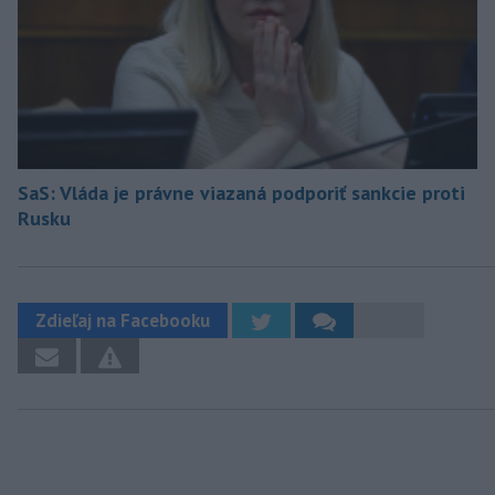
SaS: Vláda je právne viazaná podporiť sankcie proti
Rusku
Zdieľaj na Facebooku