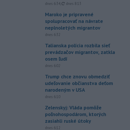
aktualizované
dnes 6:34
,
dnes 8:13
Maroko je pripravené
spolupracovať na návrate
neplnoletých migrantov
dnes 6:32
Talianska polícia rozbila sieť
prevádzačov migrantov, zatkla
osem ľudí
dnes 6:02
Trump chce znovu obmedziť
udeľovanie občianstva deťom
narodeným v USA
dnes 6:10
Zelenskyj: Vláda pomôže
poľnohospodárom, ktorých
zasiahli ruské útoky
dnes 6:12