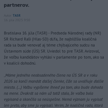
partnerov.
Autor
TASR
16. júla 2025 9:50
Bratislava 16. júla (TASR) - Predseda Národnej rady (NR)
SR Richard Raši (Hlas-SD) dúfa, že najbližšia koaličná
rada sa bude venovať aj téme chýbajúceho sudcu na
Ústavnom súde (ÚS) SR. Uviedol to pre TASR. Avizoval,
že voľbu kandidátov vyhlási v parlamente po tom, ako sa
v koalícii dohodnú.
„
Máme jedného neobsadeného člena na ÚS SR a v roku
2026 sa končí mandát ďalšej členke, čiže sa uvoľňuje ďalšie
miesto. (...) Voľbu vypíšeme ihneď po tom, ako bude dohoda
na mene. Dvakrát sa nám už totiž stalo, že voľba bola
vypísaná a skončila sa neúspešne. Nemá význam ju vypísať
len preto, aby sme ju vypísali. Verím, že koaličná rada, ktorá