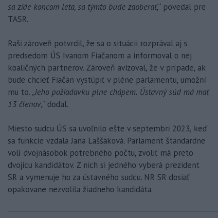
sa zíde koncom leta, sa týmto bude zaoberať
,“ povedal pre
TASR.
Raši zároveň potvrdil, že sa o situácii rozprával aj s
predsedom ÚS Ivanom Fiačanom a informoval o nej
koaličných partnerov. Zároveň avizoval, že v prípade, ak
bude chcieť Fiačan vystúpiť v pléne parlamentu, umožní
mu to. „
Jeho požiadavku plne chápem. Ústavný súd má mať
13 členov
,“ dodal.
Miesto sudcu ÚS sa uvoľnilo ešte v septembri 2023, keď
sa funkcie vzdala Jana Laššáková. Parlament štandardne
volí dvojnásobok potrebného počtu, zvoliť má preto
dvojicu kandidátov. Z nich si jedného vyberá prezident
SR a vymenuje ho za ústavného sudcu. NR SR dosiaľ
opakovane nezvolila žiadneho kandidáta.