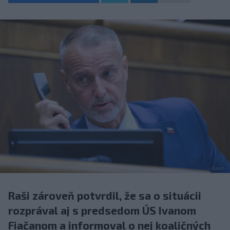
Raši zároveň potvrdil, že sa o situácii
rozprával aj s predsedom ÚS Ivanom
Fiačanom a informoval o nej koaličných