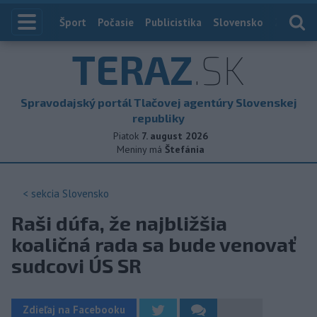
Index
Šport
Počasie
Publicistika
Slovensko
Zahranič
TERAZ
.SK
Spravodajský portál Tlačovej agentúry Slovenskej
republiky
Piatok
7. august 2026
Meniny má
Štefánia
< sekcia
Slovensko
Raši dúfa, že najbližšia
koaličná rada sa bude venovať
sudcovi ÚS SR
Zdieľaj na Facebooku