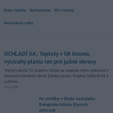
Dielo týždňa
Referendum
MS v hokeji
Komunálne voľby
OCHLADÍ SA: Teploty v SR klesnú,
výstrahy platia len pre južné okresy
Teploty okolo 33 stupňov Celzia sa v piatok môžu vyskytnúť v
okresoch Komárno, Nové Zámky, Levice, Krupina, Veľký Krtíš a
Lučenec.
dnes 8:08
Po streľbe v škole neďaleko
Bangkoku hlásia štyroch
mŕtvych