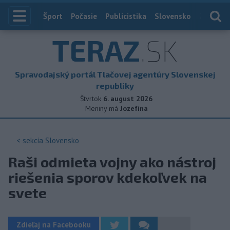
Index
Šport
Počasie
Publicistika
Slovensko
Zahranič
TERAZ
.SK
Spravodajský portál Tlačovej agentúry Slovenskej
republiky
Štvrtok
6. august 2026
Meniny má
Jozefína
< sekcia
Slovensko
Raši odmieta vojny ako nástroj
riešenia sporov kdekoľvek na
svete
Zdieľaj na Facebooku