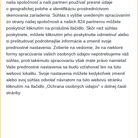
ĎALŠÍ TEPLOTNÝ REKORD:
naša spoločnosť a naši partneri používať presné údaje
Tentoraz padol v Dolných
o geografickej polohe a identifikáciu prostredníctvom
Plachtinciach
skenovania zariadenia. Súhlas s vyššie uvedeným spracúvaním
zo strany našej spoločnosti a našich 824 partnerov môžete
aktualizované
dnes 15:27
,
dnes 17:08
poskytnúť kliknutím na príslušné tlačidlo. Skôr než súhlas
EK posudzuje obavy týkajúce sa
poskytnete, môžete kliknutím jeho poskytnutie odmietnuť alebo
uznesení k zonáciám národných
si preštudovať podrobnejšie informácie a zmeniť svoje
parkov
prednostné nastavenia.
Zoberte na vedomie, že na niektoré
formy spracúvania vašich osobných údajov nepotrebujeme váš
aktualizované
dnes 16:35
,
dnes 16:38
súhlas, proti takémuto spracovaniu však máte právo namietať.
Na kúpalisku Diakovce UNIKLA
Vaše prednostné nastavenia sa budú vzťahovať len na túto
NEZNÁMA LÁTKA
webovú lokalitu. Svoje nastavenia môžete kedykoľvek zmeniť
alebo svoj súhlas odvolať návratom na túto webovú stránku
aktualizované
dnes 18:23
,
dnes 18:37
kliknutím na tlačidlo „Ochrana osobných údajov“ v dolnej časti
stránky.
Letíte do Egypta? Myslite na
tieto veci, zachránia vám
peniaze
dnes 15:00
Agroministerstvo poskytne
peniaze na 150 chladiacich