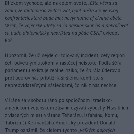
Blízkom východe, ale na celom svete. „
Ešte včera sa
zdalo, že diplomacia zvíťazí, žiaľ, opäť došlo k vojenskej
konfrontácii, ktorá bude mať nevyhnutne aj civilné obete.
Verím, že vojenské útoky sa čo najskôr skončia a pokračovať
sa bude diplomaticky, napríklad na pôde OSN,
“ uviedol
Raši.
Upozornil, že už nejde o izolovaný incident, celý región
čelí odvetným útokom a rastúcej neistote. Podľa šéfa
parlamentu existuje reálne riziko, že špirála úderov a
protiúderov nás priblíži k širšiemu konfliktu s
nepredvídateľnými následkami, čo nik z nás nechce.
V Iráne sa v sobotu ráno po spoločnom izraelsko-
americkom vojenskom zásahu ozývali výbuchy. Hlásili ich
z viacerých miest vrátane Teheránu, Isfahánu, Komu,
Tabrízu či Kermánšáhu. Americký prezident Donald
Trump oznámil, že cieľom týchto „
veľkých bojových