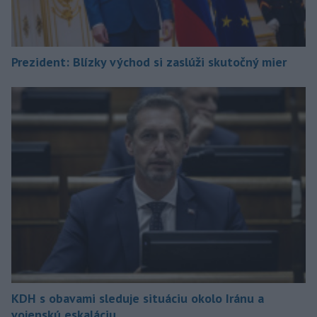
Prezident: Blízky východ si zaslúži skutočný mier
KDH s obavami sleduje situáciu okolo Iránu a
vojenskú eskaláciu