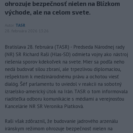
ohrozuje bezpečnosť nielen na Blízkom
východe, ale na celom svete.
Autor
TASR
28. februára 2026 13:26
Bratislava 28. februára (TASR) - Predseda Národnej rady
(NR) SR Richard Raši (Hlas-SD) odmieta vojny ako nástroj
riešenia sporov kdekoľvek na svete. Mier sa podľa neho
nedá budovať silou zbraní, ale trpezlivou diplomaciou,
rešpektom k medzinárodnému právu a ochotou viesť
dialóg. Šéf parlamentu to uviedol v reakcii na sobotný
izraelsko-americký útok na Irán. TASR o tom informovala
riaditeľka odboru komunikácie s médiami a verejnosťou
Kancelárie NR SR Veronika Piatková.
Raši však zdôraznil, že budovanie jadrového arzenálu
iránskym režimom ohrozuje bezpečnosť nielen na