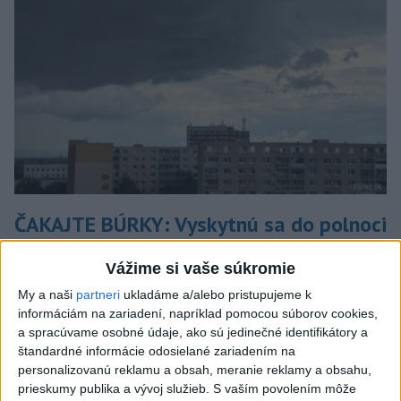
ČAKAJTE BÚRKY: Vyskytnú sa do polnoci
najmä v týchto častiach
Vážime si vaše súkromie
Výstrahy pred búrkami ústav vyhlásil v celom Bratislavskom
My a naši
partneri
ukladáme a/alebo pristupujeme k
kraji, vo väčšine okresov Trenčianskeho, Trnavského a
informáciám na zariadení, napríklad pomocou súborov cookies,
Žilinského kraja a v okresoch Snina a Sobrance na východe
a spracúvame osobné údaje, ako sú jedinečné identifikátory a
krajiny.
štandardné informácie odosielané zariadením na
aktualizované
dnes 18:54
,
dnes 19:09
personalizovanú reklamu a obsah, meranie reklamy a obsahu,
prieskumy publika a vývoj služieb.
S vaším povolením môže