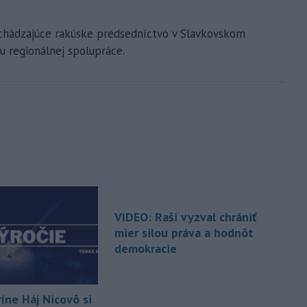
adchádzajúce rakúske predsedníctvo v Slavkovskom
u regionálnej spolupráce.
VIDEO: Raši vyzval chrániť
mier silou práva a hodnôt
demokracie
íne Háj Nicovô si