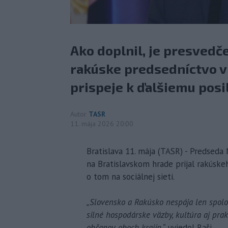
Ako doplnil, je presvedč
rakúske predsedníctvo 
prispeje k ďalšiemu posi
Autor
TASR
11. mája 2026 20:00
Bratislava 11. mája (TASR) - Predseda
na Bratislavskom hrade prijal rakúske
o tom na sociálnej sieti.
„Slovensko a Rakúsko nespája len spolo
silné hospodárske väzby, kultúra aj pra
občanov oboch krajín,“
uviedol Raši.