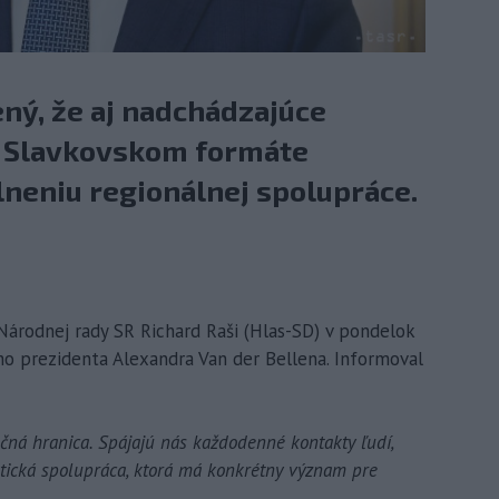
ený, že aj nadchádzajúce
v Slavkovskom formáte
lneniu regionálnej spolupráce.
 Národnej rady SR Richard Raši (Hlas-SD) v pondelok
ho prezidenta Alexandra Van der Bellena. Informoval
čná hranica. Spájajú nás každodenné kontakty ľudí,
ktická spolupráca, ktorá má konkrétny význam pre