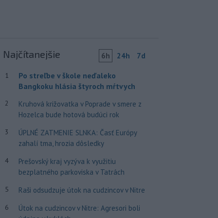
Najčítanejšie
6h
24h
7d
Po streľbe v škole neďaleko
1
Bangkoku hlásia štyroch mŕtvych
2
Kruhová križovatka v Poprade v smere z
Hozelca bude hotová budúci rok
3
ÚPLNÉ ZATMENIE SLNKA: Časť Európy
zahalí tma, hrozia dôsledky
4
Prešovský kraj vyzýva k využitiu
bezplatného parkoviska v Tatrách
5
Raši odsudzuje útok na cudzincov v Nitre
6
Útok na cudzincov v Nitre: Agresori boli