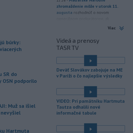
12:26
zhromaždenie môže v utorok 11.
augusta
rozhodnúť o novom
generálnom prokurátorovi, ak
parlament schváli skrátenie jeho
Viac
šesťmesačnej výpovednej lehoty.
Videá a prenosy
jú búrky:
-
Silné búrky vo štvrtok
12:00
TASR TV
vyvolali v hornatých oblastiach
 viacerých
západného
Rakúska povodne a
zosuvy pôdy.
Deväť Slovákov zabojuje na ME
-
Slovenský
11:51
u SR do
v Paríži o čo najlepšie výsledky
hydrometeorologický ústav (SHMÚ)
y OSN podporilo
varuje v piatok
pred búrkami vo
viacerých okresoch stredného a
východného Slovenska. Vydal preto
VIDEO: Pri pamätníku Hartmuta
výstrahu prvého stupňa.
I: Muž sa išiel
Tautza odhalili nové
 nevyšiel
informačné tabule
-
Ministerstvo vnútra (MV) SR
11:18
požiada Národný bezpečnostný
úrad
(NBÚ) o nezávislé odborné posúdenie
íku Hartmuta
dodaných radarových zariadení, ktoré