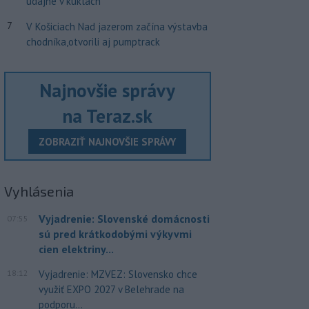
údajne v kuklách
7
V Košiciach Nad jazerom začína výstavba
chodníka,otvorili aj pumptrack
Najnovšie správy
na Teraz.sk
ZOBRAZIŤ NAJNOVŠIE SPRÁVY
Vyhlásenia
Vyjadrenie: Slovenské domácnosti
07:55
sú pred krátkodobými výkyvmi
cien elektriny...
18:12
Vyjadrenie: MZVEZ: Slovensko chce
využiť EXPO 2027 v Belehrade na
podporu...