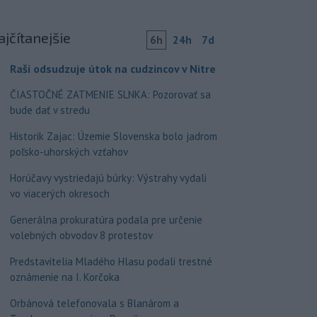
ajčítanejšie
6h
24h
7d
Raši odsudzuje útok na cudzincov v Nitre
ČIASTOČNÉ ZATMENIE SLNKA: Pozorovať sa
bude dať v stredu
Historik Zajac: Územie Slovenska bolo jadrom
poľsko-uhorských vzťahov
Horúčavy vystriedajú búrky: Výstrahy vydali
vo viacerých okresoch
Generálna prokuratúra podala pre určenie
volebných obvodov 8 protestov
Predstavitelia Mladého Hlasu podali trestné
oznámenie na I. Korčoka
Orbánová telefonovala s Blanárom a