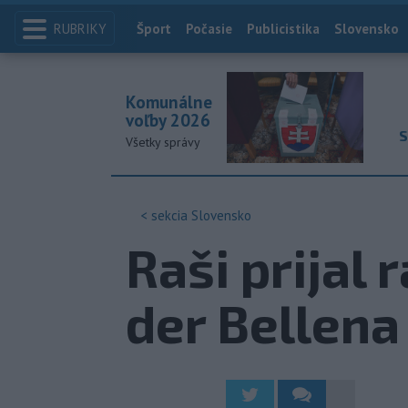
RUBRIKY
Index
Šport
Počasie
Publicistika
Slovensko
Komunálne
voľby 2026
S
Všetky správy
< sekcia
Slovensko
Raši prijal
der Bellena