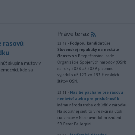
Práve teraz
e rasovú
-
Podporu kandidatúre
12:49
Slovenskej republiky na nestále
dku
členstvo
v Bezpečnostnej rade
Organizácie Spojených národov (OSN)
dnúť skupina mužov v
na roky 2028 až 2029 písomne
nemocnici, kde sa
vyjadrilo už 123 zo 193 členských
štátov OSN.
-
Násilie páchané pre rasovú
12:31
nenávisť alebo pre príslušnosť k
inému národu treba odsúdiť v zárodku.
Na sociálnej sieti to v reakcii na útok
cudzincov v Nitre uviedol prezident
SR Peter Pellegrini.
-
Maďarské Národné