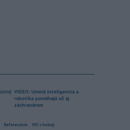
lotný
VIDEO: Umelá inteligencia a
robotika pomáhajú už aj
záchranárom
Referendum
MS v hokeji