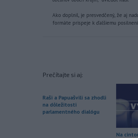
Ako doplnil, je presvedčený, že aj n
formáte prispeje k ďalšiemu posilneni
Prečítajte si aj:
Raši a Papuašvili sa zhodli
na dôležitosti
parlamentného dialógu
Na cintor