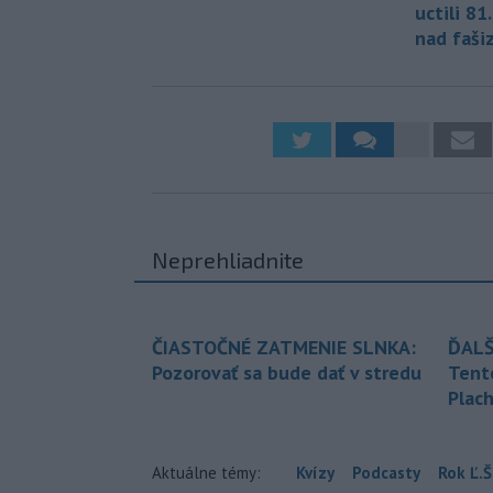
uctili 81
nad faš
Neprehliadnite
ČIASTOČNÉ ZATMENIE SLNKA:
ĎALŠ
Pozorovať sa bude dať v stredu
Tent
Plach
Aktuálne témy:
Kvízy
Podcasty
Rok Ľ.Š