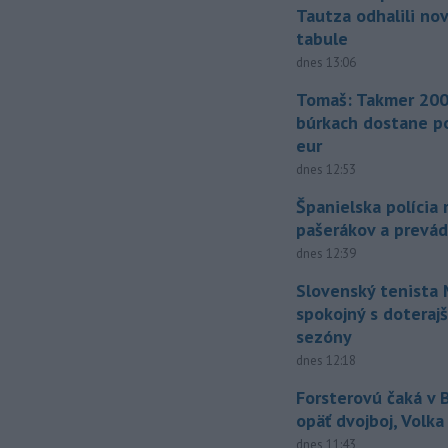
Tautza odhalili no
tabule
dnes 13:06
Tomaš: Takmer 200
búrkach dostane p
eur
dnes 12:53
Španielska polícia 
pašerákov a prevá
dnes 12:39
Slovenský tenista 
spokojný s doteraj
sezóny
dnes 12:18
Forsterovú čaká v
opäť dvojboj, Volka
dnes 11:43