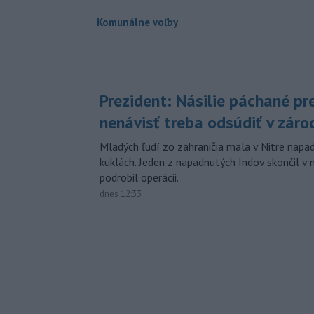
Komunálne voľby
Prezident: Násilie páchané pr
nenávisť treba odsúdiť v záro
Mladých ľudí zo zahraničia mala v Nitre napa
kuklách. Jeden z napadnutých Indov skončil v 
podrobil operácii.
dnes 12:33