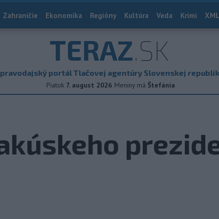
Zahraničie
Ekonomika
Regióny
Kultúra
Veda
Krimi
XML
TERAZ
.SK
pravodajský portál Tlačovej agentúry Slovenskej republi
Piatok
7. august 2026
Meniny má
Štefánia
 rakúskeho prezid