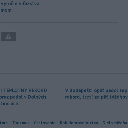
. výročie víťazstva
izmom
Í TEPLOTNÝ REKORD:
V Budapešti opäť padol tep
oraz padol v Dolných
rekord, tretí za päť týždňov
tinciach
túra
Turizmus
Cestovanie
Rok dobrovoľníctva
Dielo týždňa