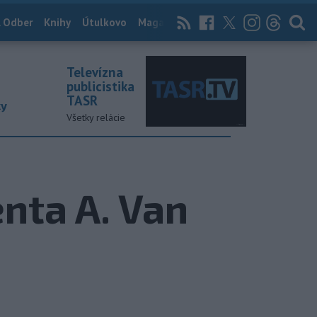
 Odber
Knihy
Útulkovo
Magazín
News Now
Archív
TASR
Televízna
publicistika
TASR
ky
Všetky relácie
enta A. Van