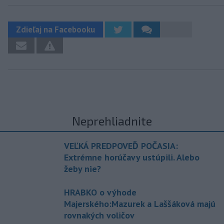
Zdieľaj na Facebooku
Neprehliadnite
VEĽKÁ PREDPOVEĎ POČASIA:
Extrémne horúčavy ustúpili. Alebo
žeby nie?
HRABKO o výhode
Majerského:Mazurek a Laššáková majú
rovnakých voličov