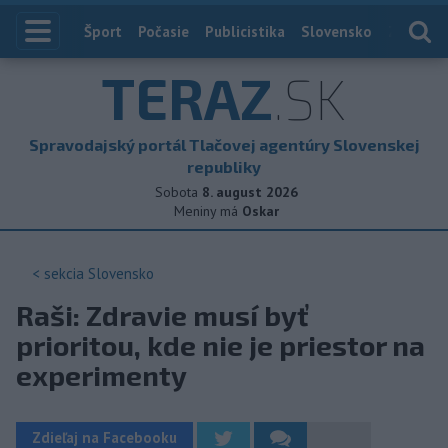
Index
Šport
Počasie
Publicistika
Slovensko
Zahranič
TERAZ
.SK
Spravodajský portál Tlačovej agentúry Slovenskej
republiky
Sobota
8. august 2026
Meniny má
Oskar
< sekcia
Slovensko
Raši: Zdravie musí byť
prioritou, kde nie je priestor na
experimenty
Zdieľaj na Facebooku