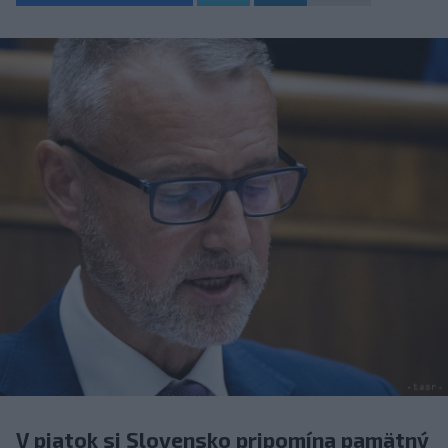
V piatok si Slovensko pripomína pamätný