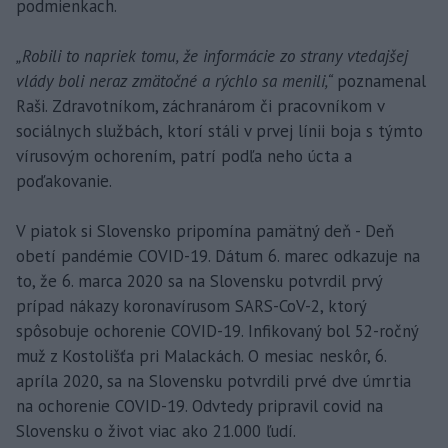
podmienkach.
„Robili to napriek tomu, že informácie zo strany vtedajšej
vlády boli neraz zmätočné a rýchlo sa menili,“
poznamenal
Raši. Zdravotníkom, záchranárom či pracovníkom v
sociálnych službách, ktorí stáli v prvej línii boja s týmto
vírusovým ochorením, patrí podľa neho úcta a
poďakovanie.
V piatok si Slovensko pripomína pamätný deň - Deň
obetí pandémie COVID-19. Dátum 6. marec odkazuje na
to, že 6. marca 2020 sa na Slovensku potvrdil prvý
prípad nákazy koronavírusom SARS-CoV-2, ktorý
spôsobuje ochorenie COVID-19. Infikovaný bol 52-ročný
muž z Kostolišťa pri Malackách. O mesiac neskôr, 6.
apríla 2020, sa na Slovensku potvrdili prvé dve úmrtia
na ochorenie COVID-19. Odvtedy pripravil covid na
Slovensku o život viac ako 21.000 ľudí.