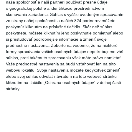
naša spoločnosť a naši partneri používať presné údaje
Fico: Suchá musia viesť k razantnejšej
o geografickej polohe a identifikáciu prostredníctvom
skenovania zariadenia. Súhlas s vyššie uvedeným spracúvaním
ochrane vody na Slovensku
zo strany našej spoločnosti a našich 824 partnerov môžete
Podľa neho zmenená ústava a zákaz vývozu vody zo
poskytnúť kliknutím na príslušné tlačidlo. Skôr než súhlas
poskytnete, môžete kliknutím jeho poskytnutie odmietnuť alebo
Slovenska do zahraničia potrubím či cisternami nestačí.
si preštudovať podrobnejšie informácie a zmeniť svoje
dnes 21:39
prednostné nastavenia.
Zoberte na vedomie, že na niektoré
formy spracúvania vašich osobných údajov nepotrebujeme váš
DRÁMA V PARLAMENTE:
súhlas, proti takémuto spracovaniu však máte právo namietať.
Poslankyňa hádzala do
Vaše prednostné nastavenia sa budú vzťahovať len na túto
premiéra vajíčka
webovú lokalitu. Svoje nastavenia môžete kedykoľvek zmeniť
dnes 20:16
alebo svoj súhlas odvolať návratom na túto webovú stránku
kliknutím na tlačidlo „Ochrana osobných údajov“ v dolnej časti
Typ dronu, ktorý vybuchol v
stránky.
Bulharsku, využíva ukrajinská
armáda
aktualizované
dnes 18:43
,
dnes 19:29
POZOR NA HARÚČAVY: SHMÚ
vydalo výstrahy prvého stupňa
pred teplom