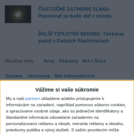
ČIASTOČNÉ ZATMENIE SLNKA:
Pozorovať sa bude dať v stredu
ĎALŠÍ TEPLOTNÝ REKORD: Tentoraz
padol v Dolných Plachtinciach
Aktuálne témy:
Kvízy
Podcasty
Rok Ľ.Štúra
Turizmus
Cestovanie
Rok dobrovoľníctva
Vážime si vaše súkromie
Dielo týždňa
Referendum
MS v hokeji
My a naši
partneri
ukladáme a/alebo pristupujeme k
informáciám na zariadení, napríklad pomocou súborov cookies,
Komunálne voľby
a spracúvame osobné údaje, ako sú jedinečné identifikátory a
štandardné informácie odosielané zariadením na
personalizovanú reklamu a obsah, meranie reklamy a obsahu,
prieskumy publika a vývoj služieb.
S vaším povolením môže