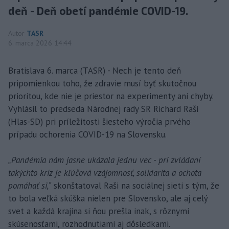
deň - Deň obetí pandémie COVID-19.
Autor
TASR
6. marca 2026 14:44
Bratislava 6. marca (TASR) - Nech je tento deň
pripomienkou toho, že zdravie musí byť skutočnou
prioritou, kde nie je priestor na experimenty ani chyby.
Vyhlásil to predseda Národnej rady SR Richard Raši
(Hlas-SD) pri príležitosti šiesteho výročia prvého
prípadu ochorenia COVID-19 na Slovensku.
„Pandémia nám jasne ukázala jednu vec - pri zvládaní
takýchto kríz je kľúčová vzájomnosť, solidarita a ochota
pomáhať si,“
skonštatoval Raši na sociálnej sieti s tým, že
to bola veľká skúška nielen pre Slovensko, ale aj celý
svet a každá krajina si ňou prešla inak, s rôznymi
skúsenosťami, rozhodnutiami aj dôsledkami.