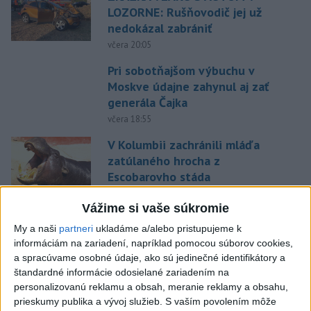
LOZORNE: Rušňovodič jej už
nedokázal zabrániť
včera 20:05
Pri sobotňajšom výbuchu v
Moskve údajne zahynul aj zať
generála Čajka
včera 18:55
V Kolumbii zachránili mláďa
zatúlaného hrocha z
Escobarovho stáda
včera 19:32
Vážime si vaše súkromie
Wesemann ovládol skoky z 3 m
My a naši
partneri
ukladáme a/alebo pristupujeme k
dosky a má druhé zlato
informáciám na zariadení, napríklad pomocou súborov cookies,
včera 21:37
a spracúvame osobné údaje, ako sú jedinečné identifikátory a
štandardné informácie odosielané zariadením na
Gutová-Behramiová definitívne
personalizovanú reklamu a obsah, meranie reklamy a obsahu,
ukončila kariéru
prieskumy publika a vývoj služieb.
S vaším povolením môže