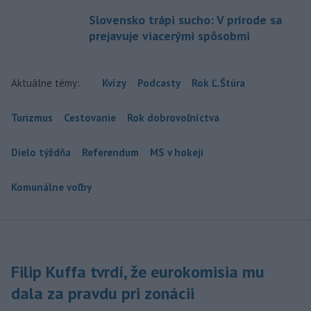
Slovensko trápi sucho: V prírode sa
prejavuje viacerými spôsobmi
Aktuálne témy:
Kvízy
Podcasty
Rok Ľ.Štúra
Turizmus
Cestovanie
Rok dobrovoľníctva
Dielo týždňa
Referendum
MS v hokeji
Komunálne voľby
Filip Kuffa tvrdí, že eurokomisia mu
dala za pravdu pri zonácii