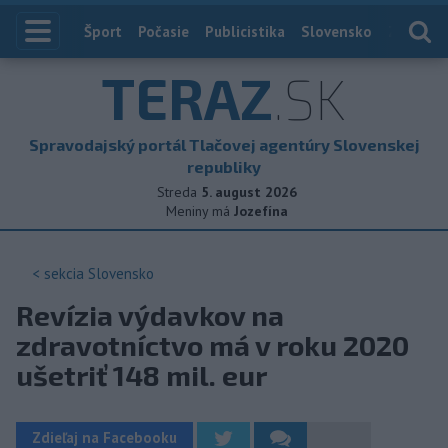
Index
Šport
Počasie
Publicistika
Slovensko
Zahranič
TERAZ
.SK
Spravodajský portál Tlačovej agentúry Slovenskej
republiky
Streda
5. august 2026
Meniny má
Jozefína
< sekcia
Slovensko
Revízia výdavkov na
zdravotníctvo má v roku 2020
ušetriť 148 mil. eur
Zdieľaj na Facebooku