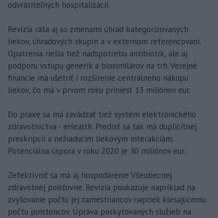
odvrátiteľných hospitalizácií.
Revízia ráta aj so zmenami úhrad kategorizovaných
liekov, úhradových skupín a v externom referencovaní.
Opatrenia riešia tiež nadspotrebu antibiotík, ale aj
podporu vstupu generík a biosimilárov na trh. Verejné
financie má ušetriť i rozšírenie centrálneho nákupu
liekov, čo má v prvom roku priniesť 13 miliónov eur.
Do praxe sa má zavádzať tiež systém elektronického
zdravotníctva - eHealth. Predísť sa tak má duplicitnej
preskripcii a nežiaducim liekovým interakciám.
Potenciálna úspora v roku 2020 je 30 miliónov eur.
Zefektívniť sa má aj hospodárenie Všeobecnej
zdravotnej poisťovne. Revízia poukazuje napríklad na
zvyšovanie počtu jej zamestnancov napriek klesajúcemu
počtu poistencov. Úprava poskytovaných služieb na