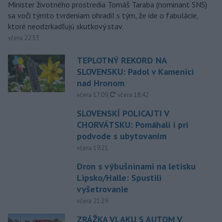
Minister životného prostredia Tomáš Taraba (nominant SNS)
sa voči týmto tvrdeniam ohradil s tým, že ide o fabulácie,
ktoré neodzrkadľujú skutkový stav.
včera 22:53
TEPLOTNÝ REKORD NA
SLOVENSKU: Padol v Kamenici
nad Hronom
aktualizované
včera 17:09
,
včera 18:42
SLOVENSKÍ POLICAJTI V
CHORVÁTSKU: Pomáhali i pri
podvode s ubytovaním
včera 19:21
Dron s výbušninami na letisku
Lipsko/Halle: Spustili
vyšetrovanie
včera 21:29
ZRÁŽKA VLAKU S AUTOM V