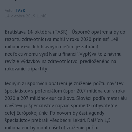
Autor
TASR
14. októbra 2019 11:40
Bratislava 14. októbra (TASR) - Úsporné opatrenia by do
rezortu zdravotníctva mohli v roku 2020 priniesť 148
miliónov eur. Ich hlavným cieľom je zabrániť
neefektívnemu využívaniu financií. Vyplýva to z návrhu
revízie výdavkov na zdravotníctvo, predloženého na
rokovanie tripartity.
Jedným z úsporných opatrení je zníženie počtu návštev
špecialistov s potenciálom úspor 20,7 milióna eur v roku
2020 a 207 miliónov eur celkovo. Slováci podľa materiálu
navštevujú špecialistov najviac spomedzi obyvateľov
celej Európskej únie. Po novom by časť agendy
špecialistov prebrali všeobecní lekári. Ďalších 1,5
milióna eur by mohlo ušetriť zníženie počtu