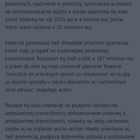
pobočkách, využívanie e-pobočky, optimalizácia zmluvy
na telekomunikačné služby a ďalšie opatrenia by mali
znížiť výdavky na rok 2020 asi o 4 milióny eur, počas
troch rokov celkovo o 15 miliónov eur.
Materiál pomenúva tiež dlhodobé prioritné opatrenia,
ktoré majú prispieť ku kvalitnejšej zdravotnej
starostlivosti. Rozpočet by mali zvýšiť o 167 miliónov eur
a práve do nich by mali smerovať ušetrené financie.
"Investície do prioritných oblastí sú nevyhnutné na to, aby
sa zlepšili výsledky v zdraví obyvateľov pri udržateľnom
raste zdrojov,"
objasňujú autori.
Peniaze by mali smerovať na podporu všeobecnej
ambulantnej starostlivosti, dofinancovanie ústavnej a
ambulantnej starostlivosti, výdavky na lieky, záchrannú
službu aj na zvýšenie počtu sestier. Medzi prioritami sú
tiež prevencia, podpora duševného zdravia a rozširovanie