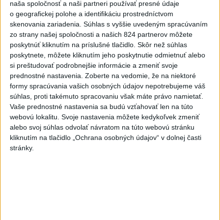
včera 19:17
naša spoločnosť a naši partneri používať presné údaje
o geografickej polohe a identifikáciu prostredníctvom
Európske ligy vyzvali na
skenovania zariadenia. Súhlas s vyššie uvedeným spracúvaním
zo strany našej spoločnosti a našich 824 partnerov môžete
reformu riadenia FIFA
poskytnúť kliknutím na príslušné tlačidlo. Skôr než súhlas
včera 18:49
poskytnete, môžete kliknutím jeho poskytnutie odmietnuť alebo
si preštudovať podrobnejšie informácie a zmeniť svoje
Práve teraz
prednostné nastavenia.
Zoberte na vedomie, že na niektoré
formy spracúvania vašich osobných údajov nepotrebujeme váš
-
Štátny tajomník ministerstva životného prostredia Filip
22:44
súhlas, proti takémuto spracovaniu však máte právo namietať.
Kuffa tvrdí,
že mu Európska komisia (EK) dala za pravdu v súvislosti
Vaše prednostné nastavenia sa budú vzťahovať len na túto
s vládnou pripomienkou k zonáciám národných parkov (NP) a naďalej
webovú lokalitu. Svoje nastavenia môžete kedykoľvek zmeniť
je tak ohrozených 450 miliónov eur z plánu obnovy.
alebo svoj súhlas odvolať návratom na túto webovú stránku
kliknutím na tlačidlo „Ochrana osobných údajov“ v dolnej časti
Viac
stránky.
Videá a prenosy TASR TV
TK Ministra spravodlivosti SR B.
Suska
Viac