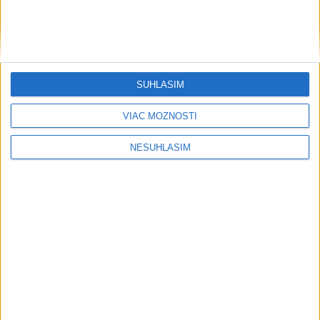
....
SÚHLASÍM
VIAC MOŽNOSTÍ
NESÚHLASÍM
....