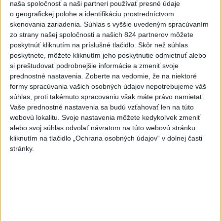
naša spoločnosť a naši partneri používať presné údaje
polícia
o geografickej polohe a identifikáciu prostredníctvom
dnes 16:14
skenovania zariadenia. Súhlas s vyššie uvedeným spracúvaním
zo strany našej spoločnosti a našich 824 partnerov môžete
Blanár: Kandidatúru SR do
poskytnúť kliknutím na príslušné tlačidlo. Skôr než súhlas
Bezpečnostnej rady OSN
poskytnete, môžete kliknutím jeho poskytnutie odmietnuť alebo
podporilo 123 štátov
si preštudovať podrobnejšie informácie a zmeniť svoje
dnes 12:52
prednostné nastavenia.
Zoberte na vedomie, že na niektoré
formy spracúvania vašich osobných údajov nepotrebujeme váš
Úraz pri práci s lisovacím
súhlas, proti takémuto spracovaniu však máte právo namietať.
strojom: Hlásia dvoch
Vaše prednostné nastavenia sa budú vzťahovať len na túto
zranených
webovú lokalitu. Svoje nastavenia môžete kedykoľvek zmeniť
dnes 16:07
alebo svoj súhlas odvolať návratom na túto webovú stránku
kliknutím na tlačidlo „Ochrana osobných údajov“ v dolnej časti
Magyar o kandidátoch na post
stránky.
prezidenta: Mená nebudú
prekvapením
dnes 17:31
Románsky palác na Spišskom
hrade sa podarilo staticky
zabezpečiť