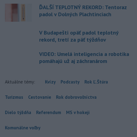
ĎALŠÍ TEPLOTNÝ REKORD: Tentoraz
padol v Dolných Plachtinciach
V Budapešti opäť padol teplotný
rekord, tretí za päť týždňov
VIDEO: Umelá inteligencia a robotika
pomáhajú už aj záchranárom
Aktuálne témy:
Kvízy
Podcasty
Rok Ľ.Štúra
Turizmus
Cestovanie
Rok dobrovoľníctva
Dielo týždňa
Referendum
MS v hokeji
Komunálne voľby