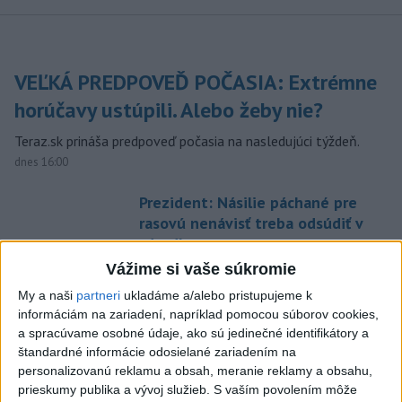
VEĽKÁ PREDPOVEĎ POČASIA: Extrémne
horúčavy ustúpili. Alebo žeby nie?
Teraz.sk prináša predpoveď počasia na nasledujúci týždeň.
dnes 16:00
Prezident: Násilie páchané pre
rasovú nenávisť treba odsúdiť v
zárodku
dnes 12:33
Vážime si vaše súkromie
POŽIAR V SLOVNAFTE: Došlo k
My a naši
partneri
ukladáme a/alebo pristupujeme k
informáciám na zariadení, napríklad pomocou súborov cookies,
narušeniu jednej z nádrží
a spracúvame osobné údaje, ako sú jedinečné identifikátory a
aktualizované
dnes 14:20
,
dnes 15:46
štandardné informácie odosielané zariadením na
O jedného prevádzača menej:
personalizovanú reklamu a obsah, meranie reklamy a obsahu,
prieskumy publika a vývoj služieb.
S vaším povolením môže
Prispela k tomu aj slovenská