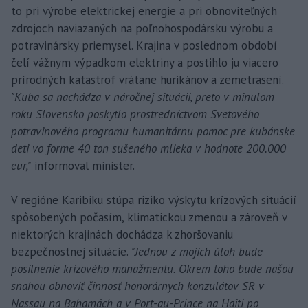
to pri výrobe elektrickej energie a pri obnoviteľných
zdrojoch naviazaných na poľnohospodársku výrobu a
potravinársky priemysel. Krajina v poslednom období
čelí vážnym výpadkom elektriny a postihlo ju viacero
prírodných katastrof vrátane hurikánov a zemetrasení.
"Kuba sa nachádza v náročnej situácii, preto v minulom
roku Slovensko poskytlo prostredníctvom Svetového
potravinového programu humanitárnu pomoc pre kubánske
deti vo forme 40 ton sušeného mlieka v hodnote 200.000
eur,"
informoval minister.
V regióne Karibiku stúpa riziko výskytu krízových situácií
spôsobených počasím, klimatickou zmenou a zároveň v
niektorých krajinách dochádza k zhoršovaniu
bezpečnostnej situácie.
"Jednou z mojich úloh bude
posilnenie krízového manažmentu. Okrem toho bude našou
snahou obnoviť činnosť honorárnych konzulátov SR v
Nassau na Bahamách a v Port-au-Prince na Haiti po