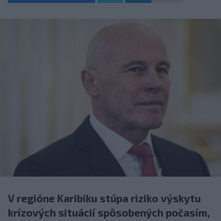
V regióne Karibiku stúpa riziko výskytu
krízových situácií spôsobených počasím,