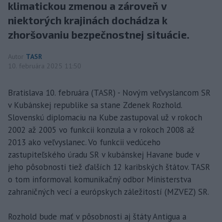
klimatickou zmenou a zároveň v
niektorých krajinách dochádza k
zhoršovaniu bezpečnostnej situácie.
Autor
TASR
10. februára 2025 11:50
Bratislava 10. februára (TASR) - Novým veľvyslancom SR
v Kubánskej republike sa stane Zdenek Rozhold.
Slovenskú diplomaciu na Kube zastupoval už v rokoch
2002 až 2005 vo funkcii konzula a v rokoch 2008 až
2013 ako veľvyslanec. Vo funkcii vedúceho
zastupiteľského úradu SR v kubánskej Havane bude v
jeho pôsobnosti tiež ďalších 12 karibských štátov. TASR
o tom informoval komunikačný odbor Ministerstva
zahraničných vecí a európskych záležitostí (MZVEZ) SR.
Rozhold bude mať v pôsobnosti aj štáty Antigua a