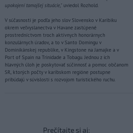
upokojení tamojšej situácie,"
uviedol Rozhold.
V súčasnosti je podľa jeho slov Slovensko v Karibiku
okrem veľvyslanectva v Havane zastúpené
prostredníctvom troch aktívnych honorárnych
konzulárnych úradov, a to v Santo Domingu v
Dominikánskej republike, v Kingstone na Jamajke a v
Port of Spain na Trinidade a Tobagu. Jednou z ich
hlavných úloh je poskytovať súčinnosť a pomoc občanom
SR, ktorých počty v karibskom regióne postupne
pribúdajú v súvislosti s rozvojom turistického ruchu.
Prečítajte si aj: