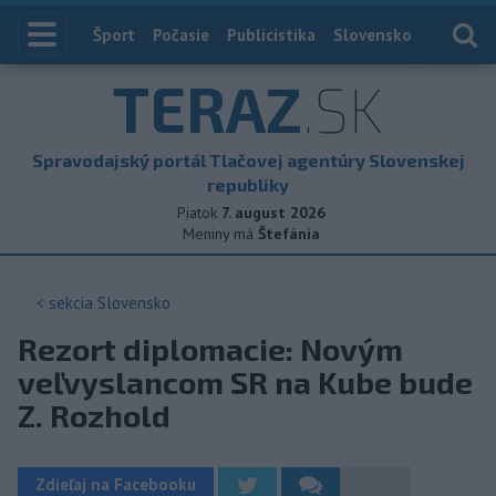
Index
Šport
Počasie
Publicistika
Slovensko
Zahranič
TERAZ
.SK
Spravodajský portál Tlačovej agentúry Slovenskej
republiky
Piatok
7. august 2026
Meniny má
Štefánia
< sekcia
Slovensko
Rezort diplomacie: Novým
veľvyslancom SR na Kube bude
Z. Rozhold
Zdieľaj na Facebooku