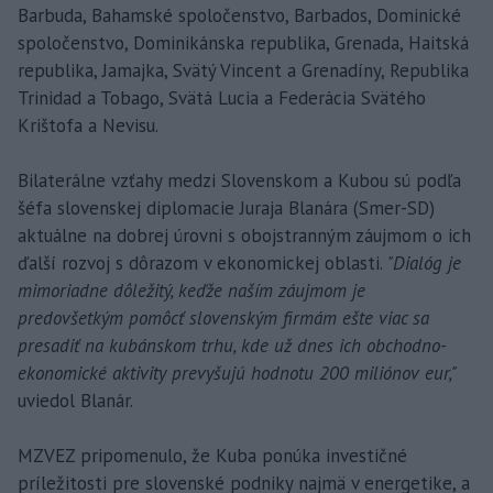
Barbuda, Bahamské spoločenstvo, Barbados, Dominické
spoločenstvo, Dominikánska republika, Grenada, Haitská
republika, Jamajka, Svätý Vincent a Grenadíny, Republika
Trinidad a Tobago, Svätá Lucia a Federácia Svätého
Krištofa a Nevisu.
Bilaterálne vzťahy medzi Slovenskom a Kubou sú podľa
šéfa slovenskej diplomacie Juraja Blanára (Smer-SD)
aktuálne na dobrej úrovni s obojstranným záujmom o ich
ďalší rozvoj s dôrazom v ekonomickej oblasti.
"Dialóg je
mimoriadne dôležitý, keďže naším záujmom je
predovšetkým pomôcť slovenským firmám ešte viac sa
presadiť na kubánskom trhu, kde už dnes ich obchodno-
ekonomické aktivity prevyšujú hodnotu 200 miliónov eur,"
uviedol Blanár.
MZVEZ pripomenulo, že Kuba ponúka investičné
príležitosti pre slovenské podniky najmä v energetike, a