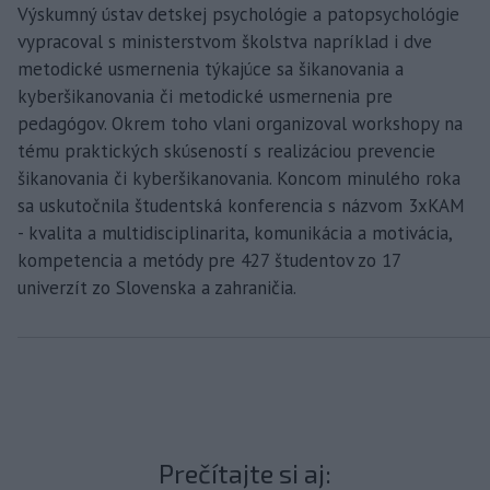
Výskumný ústav detskej psychológie a patopsychológie
vypracoval s ministerstvom školstva napríklad i dve
metodické usmernenia týkajúce sa šikanovania a
kyberšikanovania či metodické usmernenia pre
pedagógov. Okrem toho vlani organizoval workshopy na
tému praktických skúseností s realizáciou prevencie
šikanovania či kyberšikanovania. Koncom minulého roka
sa uskutočnila študentská konferencia s názvom 3xKAM
- kvalita a multidisciplinarita, komunikácia a motivácia,
kompetencia a metódy pre 427 študentov zo 17
univerzít zo Slovenska a zahraničia.
Prečítajte si aj: