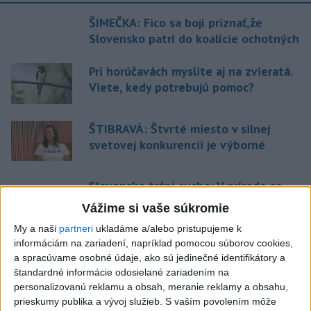
ŠIMEČKA: Fico sa bojí priznať,že
Slovensko patrí do koalície ochotných
Pri horúčavách myslite aj na zvieratá.
Viete, kedy potrebujú pomoc?
ŠTIBRAVÁ: Štvrté miesto v silnej
svetovej konkurencii je výborné
Slovensko trápi sucho: V prírode sa
prejavuje viacerými spôsobmi
Vážime si vaše súkromie
My a naši
partneri
ukladáme a/alebo pristupujeme k
informáciám na zariadení, napríklad pomocou súborov cookies,
Aktuálne témy:
Kvízy
Podcasty
Rok Ľ.Štúra
a spracúvame osobné údaje, ako sú jedinečné identifikátory a
štandardné informácie odosielané zariadením na
Turizmus
Cestovanie
Rok dobrovoľníctva
personalizovanú reklamu a obsah, meranie reklamy a obsahu,
prieskumy publika a vývoj služieb.
S vaším povolením môže