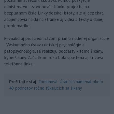
poznamenal rezort školstva. Pomoc poskytuje
ministerstvo cez webovú stránku projektu, na
bezplatnom čísle Linky detskej istoty, ale aj cez chat.
Záujemcovia nájdu na stránke aj videá a texty o danej
problematike.
Rovnako aj prostredníctvom priamo riadenej organizácie
- Výskumného ústavu detskej psychológie a
patopsychológie, sa realizujú podcasty k téme šikany,
kyberšikany. Začiatkom roka bola spustená aj krízová
telefónna linka.
Prečítajte si aj:
Tomanová: Úrad zaznamenal okolo
40 podnetov ročne týkajúcich sa šikany