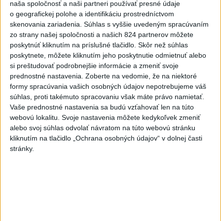
naša spoločnosť a naši partneri používať presné údaje
Dielo týždňa
Referendum
MS v hokeji
o geografickej polohe a identifikáciu prostredníctvom
skenovania zariadenia. Súhlas s vyššie uvedeným spracúvaním
Komunálne voľby
zo strany našej spoločnosti a našich 824 partnerov môžete
poskytnúť kliknutím na príslušné tlačidlo. Skôr než súhlas
poskytnete, môžete kliknutím jeho poskytnutie odmietnuť alebo
si preštudovať podrobnejšie informácie a zmeniť svoje
prednostné nastavenia.
Zoberte na vedomie, že na niektoré
formy spracúvania vašich osobných údajov nepotrebujeme váš
Vo štvrtok bude jasno a teplo
súhlas, proti takémuto spracovaniu však máte právo namietať.
Jasno až polooblačno, cez deň lokálne prechodne zväčšená
Vaše prednostné nastavenia sa budú vzťahovať len na túto
oblačnosť a ojedinele prehánky alebo búrky.
webovú lokalitu. Svoje nastavenia môžete kedykoľvek zmeniť
alebo svoj súhlas odvolať návratom na túto webovú stránku
dnes 5:55
kliknutím na tlačidlo „Ochrana osobných údajov“ v dolnej časti
stránky.
Gertrude Ederleová pred 100
rokmi preplávala ako prvá žena
La Manche
dnes 5:39
Deň boja za zákaz jadrových
zbraní je v znamení hirošimskej