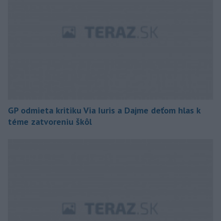
GP odmieta kritiku Via Iuris a Dajme deťom hlas k
téme zatvoreniu škôl