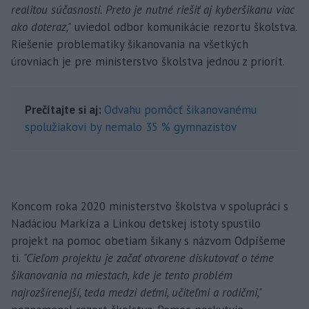
realitou súčasnosti. Preto je nutné riešiť aj kyberšikanu viac
ako doteraz,"
uviedol odbor komunikácie rezortu školstva.
Riešenie problematiky šikanovania na všetkých
úrovniach je pre ministerstvo školstva jednou z priorít.
Prečítajte si aj:
Odvahu pomôcť šikanovanému
spolužiakovi by nemalo 35 % gymnazistov
Koncom roka 2020 ministerstvo školstva v spolupráci s
Nadáciou Markíza a Linkou detskej istoty spustilo
projekt na pomoc obetiam šikany s názvom Odpíšeme
ti.
"Cieľom projektu je začať otvorene diskutovať o téme
šikanovania na miestach, kde je tento problém
najrozšírenejší, teda medzi deťmi, učiteľmi a rodičmi,"