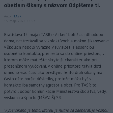
obetiam šikany s názvom Odpíšeme ti.
Autor
TASR
15. mája 2021 11:57
Bratislava 15. mája (TASR) - Aj keď boli žiaci dlhodobo
doma, nestretávali sa v kolektívoch a možno šikanovanie
v školách nebolo výrazné v súvislosti s absenciou
osobného kontaktu, prenieslo sa do online priestoru, v
ktorom môže mať ešte skrytejší charakter ako pri
prezenčnom vyučovaní. V online priestore trávia deti
omnoho viac času ako predtým. Tento druh šikany má
často ešte horšie dôsledky, pretože môžu byť v
kontakte iba samotný agresor a obeť. Pre TASR to
potvrdil odbor komunikácie Ministerstva školstva, vedy,
výskumu a športu (MŠVVaŠ) SR.
"Kyberšikana je téma, ktorou je nutné sa zaoberať, je vážnou