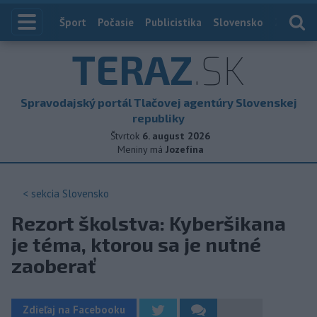
Index
Šport
Počasie
Publicistika
Slovensko
Zahranič
TERAZ
.SK
Spravodajský portál Tlačovej agentúry Slovenskej
republiky
Štvrtok
6. august 2026
Meniny má
Jozefína
< sekcia
Slovensko
Rezort školstva: Kyberšikana
je téma, ktorou sa je nutné
zaoberať
Zdieľaj na Facebooku