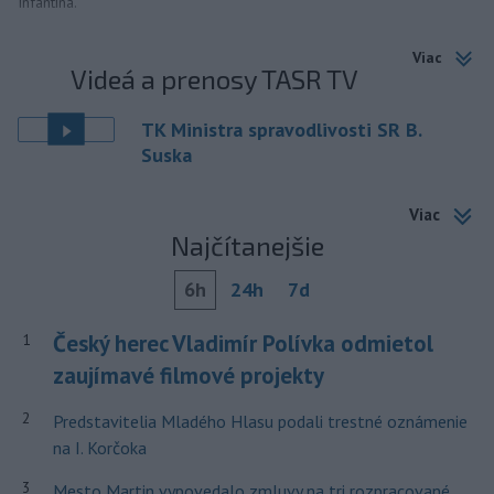
Infantina.
Viac
Videá a prenosy TASR TV
TK Ministra spravodlivosti SR B.
Suska
Viac
Najčítanejšie
6h
24h
7d
Český herec Vladimír Polívka odmietol
1
zaujímavé filmové projekty
2
Predstavitelia Mladého Hlasu podali trestné oznámenie
na I. Korčoka
3
Mesto Martin vypovedalo zmluvy na tri rozpracované