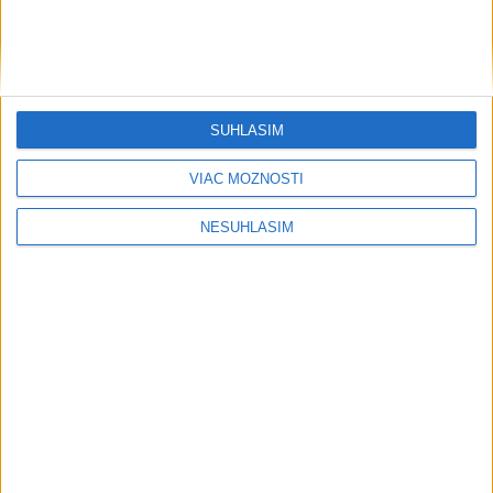
antickú cestu domov?
Počasie
SÚHLASÍM
AKTUÁLNA PREDPOVEĎ POČASIA NA SEDEM DNÍ
VIAC MOŽNOSTÍ
NESÚHLASÍM
....
....