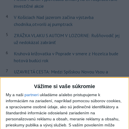
investičné akcie
4
V Košiciach Nad jazerom začína výstavba
chodníka,otvorili aj pumptrack
5
ZRÁŽKA VLAKU S AUTOM V LOZORNE: Rušňovodič jej
už nedokázal zabrániť
6
Kruhová križovatka v Poprade v smere z Hozelca bude
hotová budúci rok
7
UZAVRETÁ CESTA: Medzi Spišskou Novou Vsou a
Levočou sa stala nehoda
Vážime si vaše súkromie
Najnovšie správy na Teraz.sk
My a naši
partneri
ukladáme a/alebo pristupujeme k
informáciám na zariadení, napríklad pomocou súborov cookies,
Vyhlásenia
a spracúvame osobné údaje, ako sú jedinečné identifikátory a
štandardné informácie odosielané zariadením na
Priame prenosy z Národnej rady SR
personalizovanú reklamu a obsah, meranie reklamy a obsahu,
prieskumy publika a vývoj služieb.
S vaším povolením môže