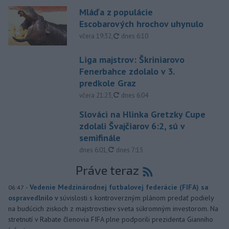
Mláďa z populácie
Escobarových hrochov uhynulo
aktualizované
včera 19:32
,
dnes 6:10
Liga majstrov: Škriniarovo
Fenerbahce zdolalo v 3.
predkole Graz
aktualizované
včera 21:23
,
dnes 6:04
Slováci na Hlinka Gretzky Cupe
zdolali Švajčiarov 6:2, sú v
semifinále
aktualizované
dnes 6:01
,
dnes 7:15
Práve teraz
-
Vedenie Medzinárodnej futbalovej federácie (FIFA) sa
06:47
ospravedlnilo v
súvislosti s kontroverzným plánom predať podiely
na budúcich ziskoch z majstrovstiev sveta súkromným investorom. Na
stretnutí v Rabate členovia FIFA plne podporili prezidenta Gianniho