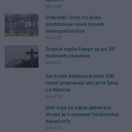
dnes 6:06
Dobrindt: Dron v Lipsku
predstavuje novú úroveň
nebezpečenstva
dnes 6:20
Erupcia sopky Fuego sa po 50
hodinách zastavila
dnes 6:27
Gertrude Ederleová pred 100
rokmi preplávala ako prvá žena
La Manche
dnes 5:39
Deň boja za zákaz jadrových
zbraní je v znamení hirošimskej
katastrofy
dnes 5:55