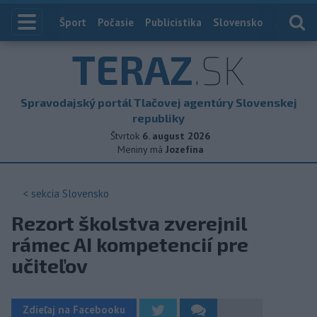
Index
Šport
Počasie
Publicistika
Slovensko
Zahranič
TERAZ
.SK
Spravodajský portál Tlačovej agentúry Slovenskej
republiky
Štvrtok
6. august 2026
Meniny má
Jozefína
< sekcia
Slovensko
Rezort školstva zverejnil
rámec AI kompetencií pre
učiteľov
Zdieľaj na Facebooku