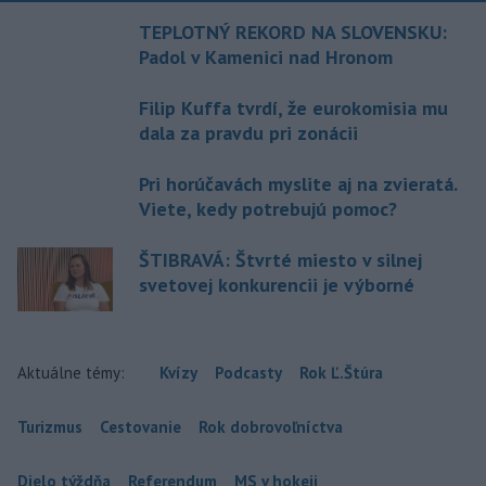
TEPLOTNÝ REKORD NA SLOVENSKU:
Padol v Kamenici nad Hronom
Filip Kuffa tvrdí, že eurokomisia mu
dala za pravdu pri zonácii
Pri horúčavách myslite aj na zvieratá.
Viete, kedy potrebujú pomoc?
ŠTIBRAVÁ: Štvrté miesto v silnej
svetovej konkurencii je výborné
Aktuálne témy:
Kvízy
Podcasty
Rok Ľ.Štúra
Turizmus
Cestovanie
Rok dobrovoľníctva
Dielo týždňa
Referendum
MS v hokeji