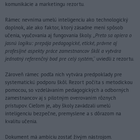
komunikácie a marketingu rezortu.
Rámec nevníma umelú inteligenciu ako technologický
doplnok, ale ako faktor, ktorý zásadne mení spôsob
učenia, vyučovania aj fungovania školy.
„Preto sa opiera o
jasnú logiku: prepája pedagogické, etické, právne aj
profesijné aspekty práce zamestnancov škôl a vytvára
jednotný referenčný bod pre celý systém
,“ uviedli z rezortu.
Zároveň rámec podľa nich vytvára predpoklady pre
systematickú podporu škôl. Rezort počíta s metodickou
pomocou, so vzdelávaním pedagogických a odborných
zamestnancov aj s pilotným overovaním rôznych
prístupov. Cieľom je, aby školy zavádzali umelú
inteligenciu bezpečne, premyslene a s dôrazom na
kvalitu učenia.
Dokument má ambíciu zostať živým nástrojom.