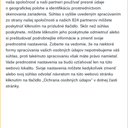
naša spoločnosť a naši partneri používať presné údaje
o geografickej polohe a identifikáciu prostredníctvom
Politika na sociálnych sieťach
skenovania zariadenia. Súhlas s vyššie uvedeným spracúvaním
zo strany našej spoločnosti a našich 824 partnerov môžete
poskytnúť kliknutím na príslušné tlačidlo. Skôr než súhlas
Zobraziť viac
Info
poskytnete, môžete kliknutím jeho poskytnutie odmietnuť alebo
si preštudovať podrobnejšie informácie a zmeniť svoje
prednostné nastavenia.
Zoberte na vedomie, že na niektoré
Najnovšie videá
Najsledovanejšie videá
formy spracúvania vašich osobných údajov nepotrebujeme váš
súhlas, proti takémuto spracovaniu však máte právo namietať.
Vaše prednostné nastavenia sa budú vzťahovať len na túto
TK: Rodinná karta
webovú lokalitu. Svoje nastavenia môžete kedykoľvek zmeniť
včera 21:50
|
Ministerstvo práce, sociálnych
alebo svoj súhlas odvolať návratom na túto webovú stránku
vecí a rodiny SR
|
31
zobrazení
kliknutím na tlačidlo „Ochrana osobných údajov“ v dolnej časti
stránky.
Taraba: Vidieť paniku
včera 19:32
|
Taraba Tomáš
|
1816
zobrazení
ODKAZ TAKÁČOVI A FICOVI Z
VÝCHODU‼️PORAZÍME VÁS‼️DOSŤ B...
včera 19:27
|
Jakab Július
|
597
zobrazení