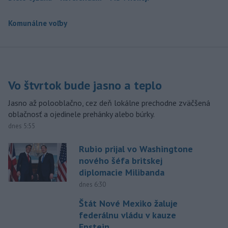
Komunálne voľby
Vo štvrtok bude jasno a teplo
Jasno až polooblačno, cez deň lokálne prechodne zväčšená
oblačnosť a ojedinele prehánky alebo búrky.
dnes 5:55
Rubio prijal vo Washingtone
nového šéfa britskej
diplomacie Milibanda
dnes 6:30
Štát Nové Mexiko žaluje
federálnu vládu v kauze
Epstein