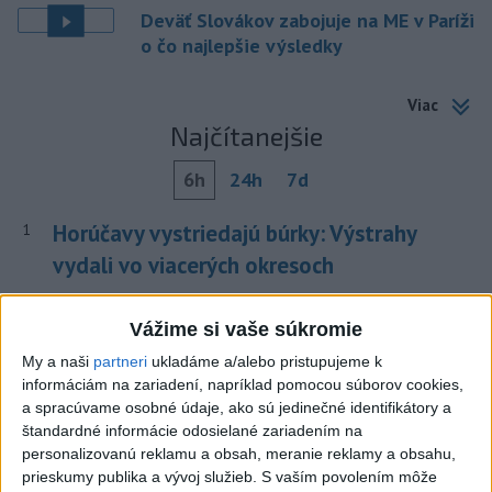
Deväť Slovákov zabojuje na ME v Paríži
o čo najlepšie výsledky
Viac
Najčítanejšie
6h
24h
7d
Horúčavy vystriedajú búrky: Výstrahy
1
vydali vo viacerých okresoch
2
POŽIAR V SLOVNAFTE: Došlo k narušeniu jednej z nádrží
Vážime si vaše súkromie
3
POŽIAR PRI BRATISLAVE: Plamene pohltili skládku
My a naši
partneri
ukladáme a/alebo pristupujeme k
odpadu
informáciám na zariadení, napríklad pomocou súborov cookies,
a spracúvame osobné údaje, ako sú jedinečné identifikátory a
4
ČIASTOČNÉ ZATMENIE SLNKA: Pozorovať sa bude dať v
štandardné informácie odosielané zariadením na
stredu
personalizovanú reklamu a obsah, meranie reklamy a obsahu,
prieskumy publika a vývoj služieb.
S vaším povolením môže
5
Kruhová križovatka v Poprade v smere z Hozelca bude