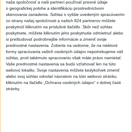
naša spoločnosť a naši partneri používať presné údaje
hotová budúci rok
o geografickej polohe a identifikáciu prostredníctvom
skenovania zariadenia. Súhlas s vyššie uvedeným spracúvaním
6
ÚPLNÉ ZATMENIE SLNKA: Časť Európy zahalí tma,
zo strany našej spoločnosti a našich 824 partnerov môžete
hrozia dôsledky
poskytnúť kliknutím na príslušné tlačidlo. Skôr než súhlas
poskytnete, môžete kliknutím jeho poskytnutie odmietnuť alebo
7
Útok na cudzincov v Nitre: Agresori boli údajne v kuklách
si preštudovať podrobnejšie informácie a zmeniť svoje
prednostné nastavenia.
Zoberte na vedomie, že na niektoré
formy spracúvania vašich osobných údajov nepotrebujeme váš
Najnovšie správy na Teraz.sk
súhlas, proti takémuto spracovaniu však máte právo namietať.
Vyhlásenia
Vaše prednostné nastavenia sa budú vzťahovať len na túto
webovú lokalitu. Svoje nastavenia môžete kedykoľvek zmeniť
Priame prenosy z Národnej rady SR
alebo svoj súhlas odvolať návratom na túto webovú stránku
kliknutím na tlačidlo „Ochrana osobných údajov“ v dolnej časti
stránky.
Politika na sociálnych sieťach
Zobraziť viac
Info