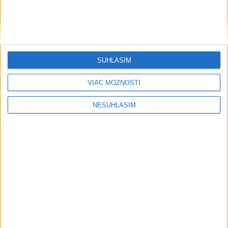
....
SÚHLASÍM
VIAC MOŽNOSTÍ
NESÚHLASÍM
....