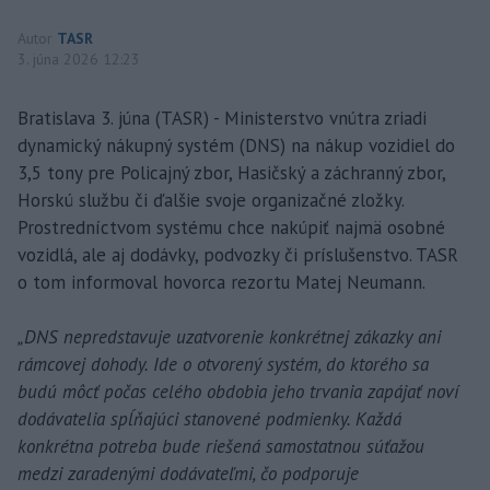
Autor
TASR
3. júna 2026 12:23
Bratislava 3. júna (TASR) - Ministerstvo vnútra zriadi
dynamický nákupný systém (DNS) na nákup vozidiel do
3,5 tony pre Policajný zbor, Hasičský a záchranný zbor,
Horskú službu či ďalšie svoje organizačné zložky.
Prostredníctvom systému chce nakúpiť najmä osobné
vozidlá, ale aj dodávky, podvozky či príslušenstvo. TASR
o tom informoval hovorca rezortu Matej Neumann.
„DNS nepredstavuje uzatvorenie konkrétnej zákazky ani
rámcovej dohody. Ide o otvorený systém, do ktorého sa
budú môcť počas celého obdobia jeho trvania zapájať noví
dodávatelia spĺňajúci stanovené podmienky. Každá
konkrétna potreba bude riešená samostatnou súťažou
medzi zaradenými dodávateľmi, čo podporuje