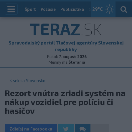
29
°C
Index
Šport
Počasie
Publicistika
Slovensko
Zahranič
TERAZ
.SK
Spravodajský portál Tlačovej agentúry Slovenskej
republiky
Piatok
7. august 2026
Meniny má
Štefánia
< sekcia
Slovensko
Rezort vnútra zriadi systém na
nákup vozidiel pre políciu či
hasičov
Zdieľaj na Facebooku