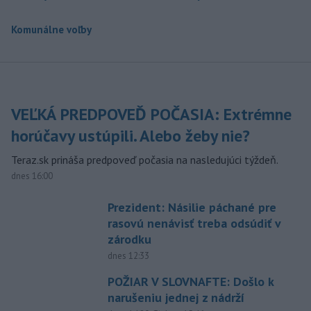
Komunálne voľby
VEĽKÁ PREDPOVEĎ POČASIA: Extrémne
horúčavy ustúpili. Alebo žeby nie?
Teraz.sk prináša predpoveď počasia na nasledujúci týždeň.
dnes 16:00
Prezident: Násilie páchané pre
rasovú nenávisť treba odsúdiť v
zárodku
dnes 12:33
POŽIAR V SLOVNAFTE: Došlo k
narušeniu jednej z nádrží