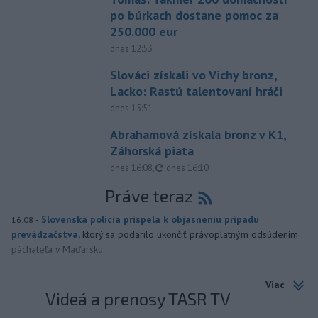
po búrkach dostane pomoc za
250.000 eur
dnes 12:53
Slováci získali vo Vichy bronz,
Lacko: Rastú talentovaní hráči
dnes 15:51
Abrahamová získala bronz v K1,
Záhorská piata
aktualizované
dnes 16:08
,
dnes 16:10
Práve teraz
-
Slovenská polícia prispela k objasneniu prípadu
16:08
prevádzačstva,
ktorý sa podarilo ukončiť právoplatným odsúdením
páchateľa v Maďarsku.
Viac
Videá a prenosy TASR TV