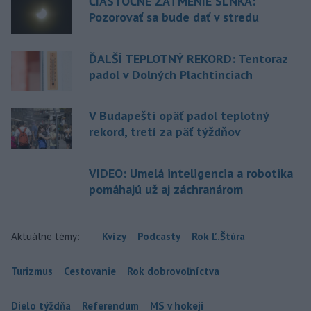
ČIASTOČNÉ ZATMENIE SLNKA:
Pozorovať sa bude dať v stredu
ĎALŠÍ TEPLOTNÝ REKORD: Tentoraz
padol v Dolných Plachtinciach
V Budapešti opäť padol teplotný
rekord, tretí za päť týždňov
VIDEO: Umelá inteligencia a robotika
pomáhajú už aj záchranárom
Aktuálne témy:
Kvízy
Podcasty
Rok Ľ.Štúra
Turizmus
Cestovanie
Rok dobrovoľníctva
Dielo týždňa
Referendum
MS v hokeji