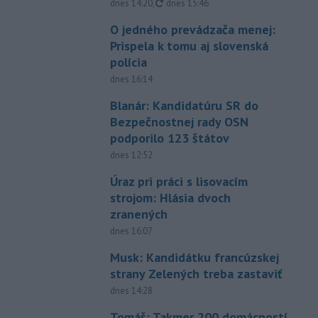
aktualizované
dnes 14:20
,
dnes 15:46
O jedného prevádzača menej:
Prispela k tomu aj slovenská
polícia
dnes 16:14
Blanár: Kandidatúru SR do
Bezpečnostnej rady OSN
podporilo 123 štátov
dnes 12:52
Úraz pri práci s lisovacím
strojom: Hlásia dvoch
zranených
dnes 16:07
Musk: Kandidátku francúzskej
strany Zelených treba zastaviť
dnes 14:28
Tomáš: Takmer 200 domácností