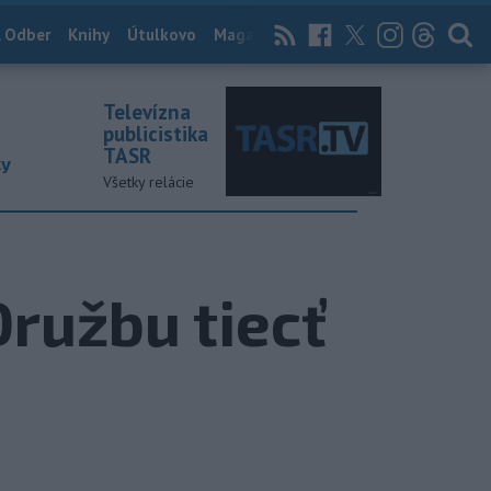
 Odber
Knihy
Útulkovo
Magazín
News Now
Archív
TASR
Televízna
publicistika
TASR
ky
Všetky relácie
Družbu tiecť