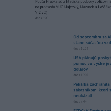
Podľa Hrabka sú z hľadiska podpory voličov na
na predsedu VÚC Majerský, Mazurek a Laššák
VIDEO)
dnes 6:00
Od septembra sa A
stane súčasťou vzd
dnes 10:53
USA plánujú posky
pomoc vo výške jed
dolárov
dnes 10:02
Pekárka zachránila 
zákazníkom, ktorí s
neukázali
dnes 7:44
ECDC: V Európe za