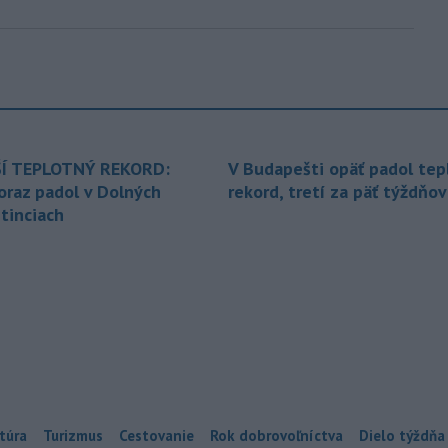
Í TEPLOTNÝ REKORD:
V Budapešti opäť padol tep
oraz padol v Dolných
rekord, tretí za päť týždňov
tinciach
túra
Turizmus
Cestovanie
Rok dobrovoľníctva
Dielo týždňa