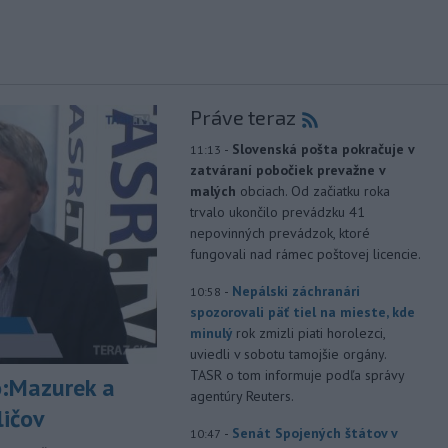
Práve teraz
-
Slovenská pošta pokračuje v
11:13
zatváraní pobočiek prevažne v
malých
obciach. Od začiatku roka
trvalo ukončilo prevádzku 41
nepovinných prevádzok, ktoré
fungovali nad rámec poštovej licencie.
-
Nepálski záchranári
10:58
spozorovali päť tiel na mieste, kde
minulý
rok zmizli piati horolezci,
uviedli v sobotu tamojšie orgány.
TASR o tom informuje podľa správy
:Mazurek a
agentúry Reuters.
ličov
-
Senát Spojených štátov v
10:47