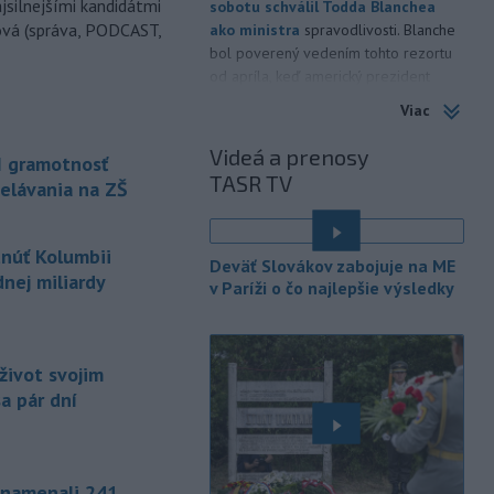
jsilnejšími kandidátmi
sobotu schválil Todda Blanchea
ová (správa, PODCAST,
ako ministra
spravodlivosti. Blanche
bol poverený vedením tohto rezortu
od apríla, keď americký prezident
Donald Trump odvolal z funkcie Pam
Viac
Bondiovú.
Videá a prenosy
I gramotnosť
-
Americké ministerstvo
10:00
TASR TV
zahraničných vecí v piatok
elávania na ZŠ
oznámilo, že vláda
prezidenta
Donalda Trumpa plánuje Kolumbii
tnúť Kolumbii
poskytnúť miliardu dolárov na pomoc
Deväť Slovákov zabojuje na ME
v oblasti bezpečnosti.
nej miliardy
v Paríži o čo najlepšie výsledky
-
Slovenským firmám naďalej
09:40
chýbajú pracovníci s konkrétnymi
zručnosťami
pričom digitalizácia,
život svojim
automatizácia a AI menia obsah
a pár dní
tradičných pozícií a vytvárajú nové
profesie. Účinným riešením na
prepojenie potrieb trhu práce s
pracovnou silou môže byť
znamenali 241