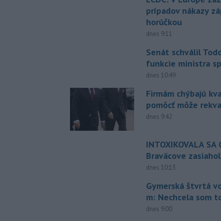
prípadov nákazy z
horúčkou
dnes 9:11
Senát schválil Tod
funkcie ministra sp
dnes 10:49
Firmám chýbajú kval
pomôcť môže rekval
dnes 9:42
INTOXIKOVALA SA O
Braväcove zasiahol
dnes 10:13
Gymerská štvrtá vo
m: Nechcela som t
dnes 9:00