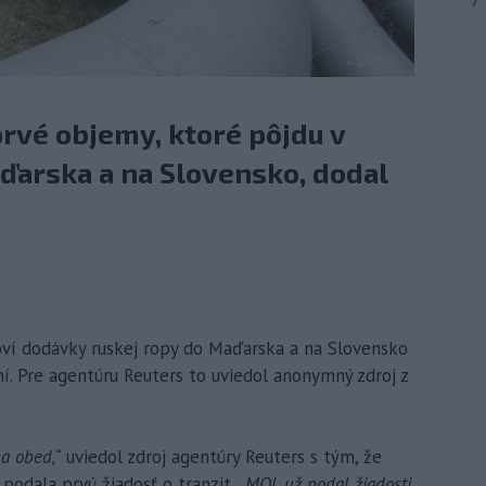
7
prvé objemy, ktoré pôjdu v
arska a na Slovensko, dodal
noví dodávky ruskej ropy do Maďarska a na Slovensko
í. Pre agentúru Reuters to uviedol anonymný zdroj z
na obed,“
uviedol zdroj agentúry Reuters s tým, že
podala prvú žiadosť o tranzit.
„MOL už podal žiadosti