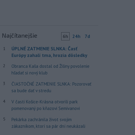
Najčítanejšie
6h
24h
7d
ÚPLNÉ ZATMENIE SLNKA: Časť
1
Európy zahalí tma, hrozia dôsledky
2
Obranca Kaša dostal od Žiliny povolenie
hľadať si nový klub
3
ČIASTOČNÉ ZATMENIE SLNKA: Pozorovať
sa bude dať v stredu
4
V časti Košice-Krásna otvorili park
pomenovaný po kňazovi Semivanovi
5
Pekárka zachránila život svojim
zákazníkom, ktorí sa pár dní neukázali