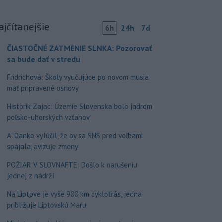
ajčítanejšie
6h
24h
7d
ČIASTOČNÉ ZATMENIE SLNKA: Pozorovať
sa bude dať v stredu
Fridrichová: Školy vyučujúce po novom musia
mať pripravené osnovy
Historik Zajac: Územie Slovenska bolo jadrom
poľsko-uhorských vzťahov
A. Danko vylúčil, že by sa SNS pred voľbami
spájala, avizuje zmeny
POŽIAR V SLOVNAFTE: Došlo k narušeniu
jednej z nádrží
Na Liptove je vyše 900 km cyklotrás, jedna
približuje Liptovskú Maru