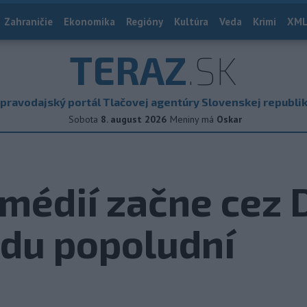
Zahraničie
Ekonomika
Regióny
Kultúra
Veda
Krimi
XML
TERAZ
.SK
pravodajský portál Tlačovej agentúry Slovenskej republi
Sobota
8. august 2026
Meniny má
Oskar
médií začne cez 
edu popoludní