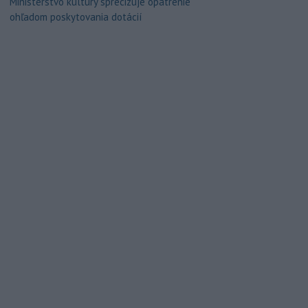
Ministerstvo kultúry sprecizuje opatrenie
ohľadom poskytovania dotácií