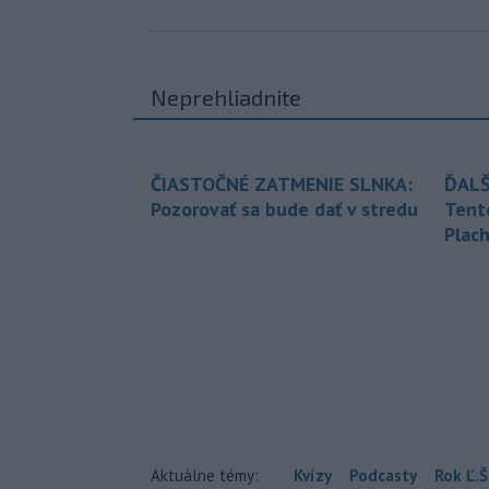
Neprehliadnite
ČIASTOČNÉ ZATMENIE SLNKA:
ĎALŠ
Pozorovať sa bude dať v stredu
Tent
Plach
Aktuálne témy:
Kvízy
Podcasty
Rok Ľ.Š