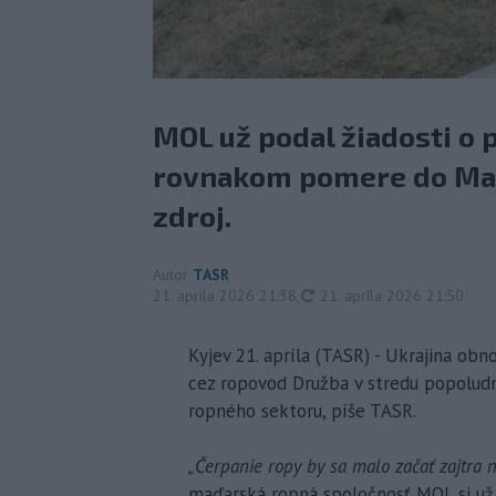
MOL už podal žiadosti o 
rovnakom pomere do Maď
zdroj.
Autor
TASR
aktualizované
21. apríla 2026 21:38
,
21. apríla 2026 21:50
Kyjev 21. apríla (TASR) - Ukrajina ob
cez ropovod Družba v stredu popoludn
ropného sektoru, píše TASR.
„Čerpanie ropy by sa malo začať zajtra 
maďarská ropná spoločnosť MOL si už 