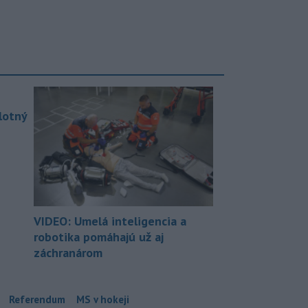
lotný
VIDEO: Umelá inteligencia a
robotika pomáhajú už aj
záchranárom
Referendum
MS v hokeji