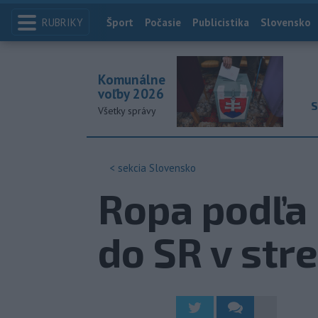
RUBRIKY
Index
Šport
Počasie
Publicistika
Slovensko
Komunálne
voľby 2026
S
Všetky správy
< sekcia
Slovensko
Ropa podľa 
do SR v str