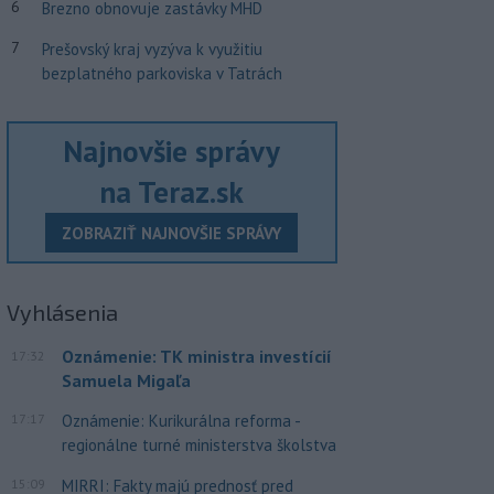
6
Brezno obnovuje zastávky MHD
7
Prešovský kraj vyzýva k využitiu
bezplatného parkoviska v Tatrách
Najnovšie správy
na Teraz.sk
ZOBRAZIŤ NAJNOVŠIE SPRÁVY
Vyhlásenia
Oznámenie: TK ministra investícií
17:32
Samuela Migaľa
17:17
Oznámenie: Kurikurálna reforma -
regionálne turné ministerstva školstva
15:09
MIRRI: Fakty majú prednosť pred