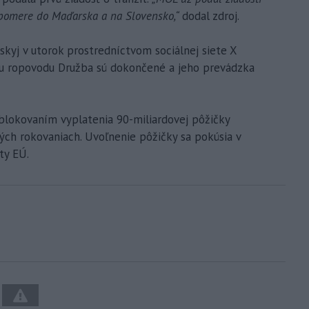
 pomere do Maďarska a na Slovensko,“
dodal zdroj.
kyj v utorok prostredníctvom sociálnej siete X
u ropovodu Družba sú dokončené a jeho prevádzka
dblokovaním vyplatenia 90-miliardovej pôžičky
ých rokovaniach. Uvoľnenie pôžičky sa pokúsia v
ty EÚ.