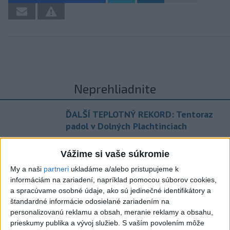
Neprehliadnite
ĎALŠÍ TEPLOTNÝ REKORD: Tentoraz
padol v Dolných Plachtinciach
VIDEO: Umelá inteligencia a robotika
Vážime si vaše súkromie
pomáhajú už aj záchranárom
My a naši
partneri
ukladáme a/alebo pristupujeme k
informáciám na zariadení, napríklad pomocou súborov cookies,
NOVÝ DOMOV: Medveď Artur z
a spracúvame osobné údaje, ako sú jedinečné identifikátory a
košickej zoo odchádza za hranice
štandardné informácie odosielané zariadením na
personalizovanú reklamu a obsah, meranie reklamy a obsahu,
Orbánová telefonovala s Blanárom a
prieskumy publika a vývoj služieb.
S vaším povolením môže