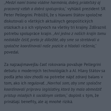
„
Medzi nami troma vládne harmónia, dobrý, priateľský aj
pracovný vzťah a dobrá spolupráca
,“ vyhlásil prezident SR
Peter Pellegrini. Priblížil, že s hlavami štátov spoločne
diskutovali o všetkých aktuálnych geopolitických
otázkach a o ich vplyvoch na všetky tri krajiny. Zdôraznil
potrebu spolupráce krajín. „
Ani jedna z našich krajín tomu
nedokáže čeliť, preto je dôležité, aby sme sa stretávali a
spoločne koordinovali naše pozície a hľadali riešenia
,“
povedal.
Za najzaujímavejšiu časť rokovania považuje Pellegrini
debatu o moderných technológiách a AI. Hlavy štátov sa
podľa jeho slov zhodli na potrebe nájsť zdravý balans v
tom, ako ich regulovať. „
Navrhol som, aby sme spoločne
koordinovali prípravu legislatívy, ktorá by mala obmedziť
prístup mladých k sociálnym sieťam
,“ doplnil s tým, že
prinášajú benefity, ale aj mnohé riziká.