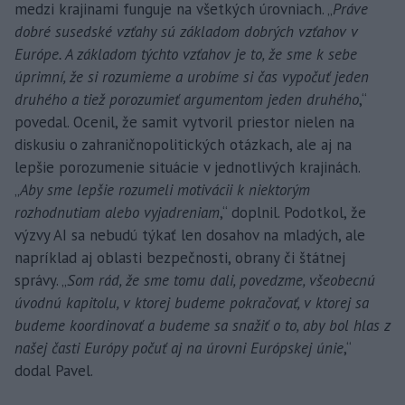
medzi krajinami funguje na všetkých úrovniach. „
Práve
dobré susedské vzťahy sú základom dobrých vzťahov v
Európe. A základom týchto vzťahov je to, že sme k sebe
úprimní, že si rozumieme a urobíme si čas vypočuť jeden
druhého a tiež porozumieť argumentom jeden druhého
,“
povedal. Ocenil, že samit vytvoril priestor nielen na
diskusiu o zahraničnopolitických otázkach, ale aj na
lepšie porozumenie situácie v jednotlivých krajinách.
„
Aby sme lepšie rozumeli motivácii k niektorým
rozhodnutiam alebo vyjadreniam
,“ doplnil. Podotkol, že
výzvy AI sa nebudú týkať len dosahov na mladých, ale
napríklad aj oblasti bezpečnosti, obrany či štátnej
správy. „
Som rád, že sme tomu dali, povedzme, všeobecnú
úvodnú kapitolu, v ktorej budeme pokračovať, v ktorej sa
budeme koordinovať a budeme sa snažiť o to, aby bol hlas z
našej časti Európy počuť aj na úrovni Európskej únie
,“
dodal Pavel.