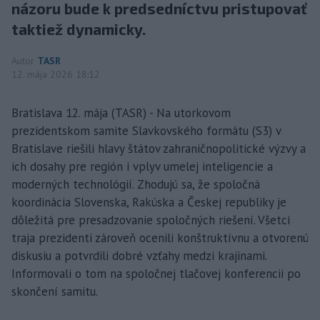
názoru bude k predsedníctvu pristupovať
taktiež dynamicky.
Autor
TASR
12. mája 2026 18:12
Bratislava 12. mája (TASR) - Na utorkovom
prezidentskom samite Slavkovského formátu (S3) v
Bratislave riešili hlavy štátov zahraničnopolitické výzvy a
ich dosahy pre región i vplyv umelej inteligencie a
moderných technológií. Zhodujú sa, že spoločná
koordinácia Slovenska, Rakúska a Českej republiky je
dôležitá pre presadzovanie spoločných riešení. Všetci
traja prezidenti zároveň ocenili konštruktívnu a otvorenú
diskusiu a potvrdili dobré vzťahy medzi krajinami.
Informovali o tom na spoločnej tlačovej konferencii po
skončení samitu.