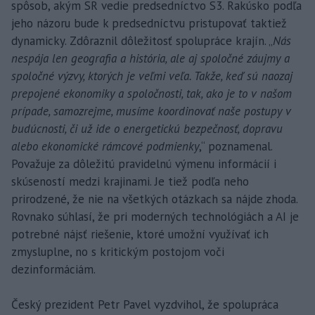
spôsob, akým SR vedie predsedníctvo S3. Rakúsko podľa
jeho názoru bude k predsedníctvu pristupovať taktiež
dynamicky. Zdôraznil dôležitosť spolupráce krajín. „
Nás
nespája len geografia a história, ale aj spoločné záujmy a
spoločné výzvy, ktorých je veľmi veľa. Takže, keď sú naozaj
prepojené ekonomiky a spoločnosti, tak, ako je to v našom
prípade, samozrejme, musíme koordinovať naše postupy v
budúcnosti, či už ide o energetickú bezpečnosť, dopravu
alebo ekonomické rámcové podmienky
,“ poznamenal.
Považuje za dôležitú pravidelnú výmenu informácií i
skúseností medzi krajinami. Je tiež podľa neho
prirodzené, že nie na všetkých otázkach sa nájde zhoda.
Rovnako súhlasí, že pri moderných technológiách a AI je
potrebné nájsť riešenie, ktoré umožní využívať ich
zmysluplne, no s kritickým postojom voči
dezinformáciám.
Český prezident Petr Pavel vyzdvihol, že spolupráca