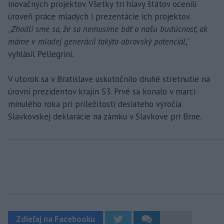
inovačných projektov. Všetky tri hlavy štátov ocenili
úroveň práce mladých i prezentácie ich projektov.
„
Zhodli sme sa, že sa nemusíme báť o našu budúcnosť, ak
máme v mladej generácii takýto obrovský potenciál
,“
vyhlásil Pellegrini.
V utorok sa v Bratislave uskutočnilo druhé stretnutie na
úrovni prezidentov krajín S3. Prvé sa konalo v marci
minulého roka pri príležitosti desiateho výročia
Slavkovskej deklarácie na zámku v Slavkove pri Brne.
Zdieľaj na Facebooku