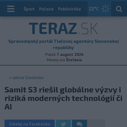
22
°C
Index
Šport
Počasie
Publicistika
Slovensko
Zahranič
TERAZ
.SK
Spravodajský portál Tlačovej agentúry Slovenskej
republiky
Piatok
7. august 2026
Meniny má
Štefánia
< sekcia
Slovensko
Samit S3 riešil globálne výzvy i
riziká moderných technológií či
AI
Zdieľaj na Facebooku