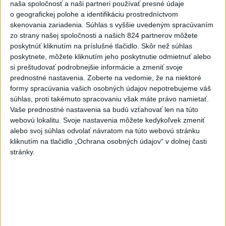
Tarabom o pomoci na Dunaji
naša spoločnosť a naši partneri používať presné údaje
o geografickej polohe a identifikáciu prostredníctvom
skenovania zariadenia. Súhlas s vyššie uvedeným spracúvaním
zo strany našej spoločnosti a našich 824 partnerov môžete
Aktuálne témy:
Kvízy
Podcasty
Rok Ľ.Štúra
poskytnúť kliknutím na príslušné tlačidlo. Skôr než súhlas
poskytnete, môžete kliknutím jeho poskytnutie odmietnuť alebo
Turizmus
Cestovanie
Rok dobrovoľníctva
si preštudovať podrobnejšie informácie a zmeniť svoje
prednostné nastavenia.
Zoberte na vedomie, že na niektoré
Dielo týždňa
Referendum
MS v hokeji
formy spracúvania vašich osobných údajov nepotrebujeme váš
súhlas, proti takémuto spracovaniu však máte právo namietať.
Vaše prednostné nastavenia sa budú vzťahovať len na túto
Komunálne voľby
webovú lokalitu. Svoje nastavenia môžete kedykoľvek zmeniť
alebo svoj súhlas odvolať návratom na túto webovú stránku
kliknutím na tlačidlo „Ochrana osobných údajov“ v dolnej časti
stránky.