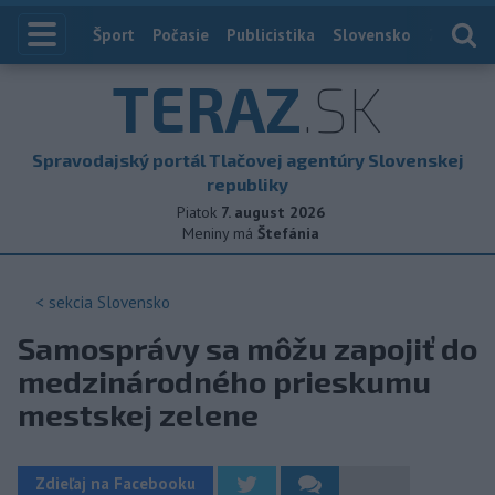
Index
Šport
Počasie
Publicistika
Slovensko
Zahranič
TERAZ
.SK
Spravodajský portál Tlačovej agentúry Slovenskej
republiky
Piatok
7. august 2026
Meniny má
Štefánia
< sekcia
Slovensko
Samosprávy sa môžu zapojiť do
medzinárodného prieskumu
mestskej zelene
Zdieľaj na Facebooku