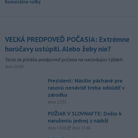
Komunálne voľby
VEĽKÁ PREDPOVEĎ POČASIA: Extrémne
horúčavy ustúpili. Alebo žeby nie?
Teraz.sk prináša predpoveď počasia na nasledujúci týždeň.
dnes 16:00
Prezident: Násilie páchané pre
rasovú nenávisť treba odsúdiť v
zárodku
dnes 12:33
POŽIAR V SLOVNAFTE: Došlo k
narušeniu jednej z nádrží
aktualizované
dnes 14:20
,
dnes 15:46