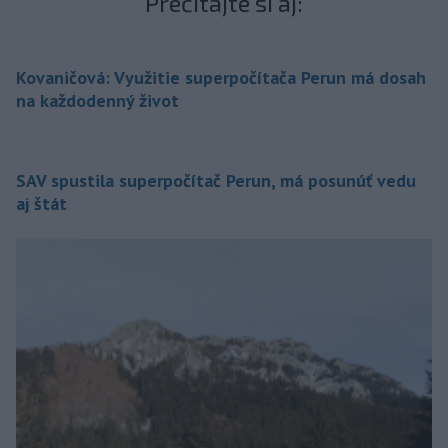
Prečítajte si aj:
Kovaničová: Využitie superpočítača Perun má dosah
na každodenný život
SAV spustila superpočítač Perun, má posunúť vedu
aj štát