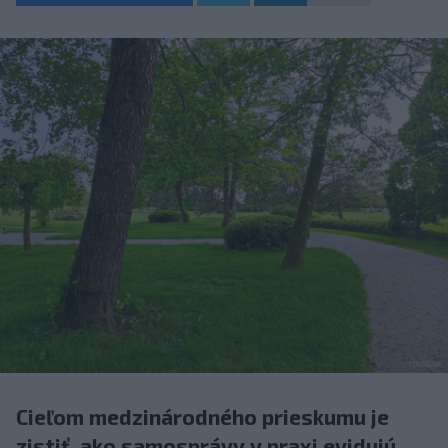
Cieľom medzinárodného prieskumu je
zistiť, ako samosprávy v praxi evidujú