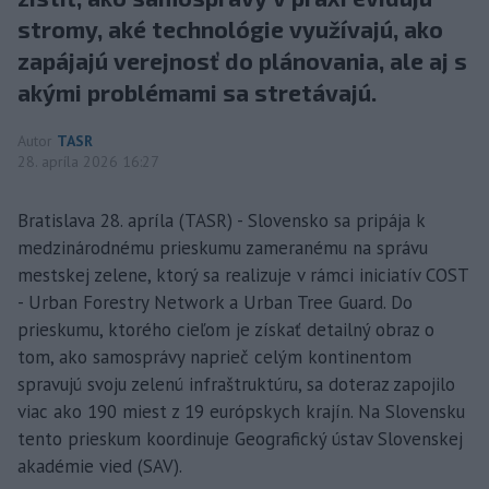
stromy, aké technológie využívajú, ako
zapájajú verejnosť do plánovania, ale aj s
akými problémami sa stretávajú.
Autor
TASR
28. apríla 2026 16:27
Bratislava 28. apríla (TASR) - Slovensko sa pripája k
medzinárodnému prieskumu zameranému na správu
mestskej zelene, ktorý sa realizuje v rámci iniciatív COST
- Urban Forestry Network a Urban Tree Guard. Do
prieskumu, ktorého cieľom je získať detailný obraz o
tom, ako samosprávy naprieč celým kontinentom
spravujú svoju zelenú infraštruktúru, sa doteraz zapojilo
viac ako 190 miest z 19 európskych krajín. Na Slovensku
tento prieskum koordinuje Geografický ústav Slovenskej
akadémie vied (SAV).