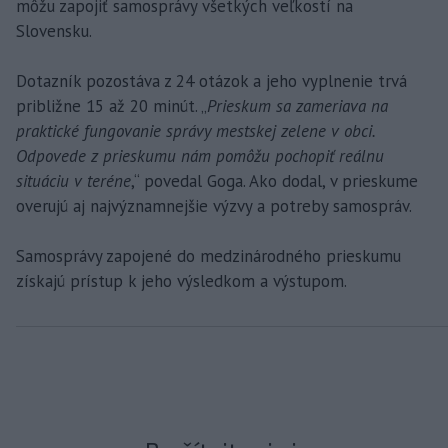
môžu zapojiť samosprávy všetkých veľkostí na
Slovensku.
Dotazník pozostáva z 24 otázok a jeho vyplnenie trvá
približne 15 až 20 minút. „
Prieskum sa zameriava na
praktické fungovanie správy mestskej zelene v obci.
Odpovede z prieskumu nám pomôžu pochopiť reálnu
situáciu v teréne
,“ povedal Goga. Ako dodal, v prieskume
overujú aj najvýznamnejšie výzvy a potreby samospráv.
Samosprávy zapojené do medzinárodného prieskumu
získajú prístup k jeho výsledkom a výstupom.