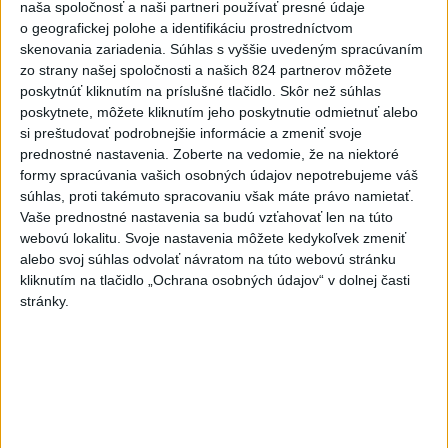
zabezpečiť
naša spoločnosť a naši partneri používať presné údaje
o geografickej polohe a identifikáciu prostredníctvom
dnes 18:00
skenovania zariadenia. Súhlas s vyššie uvedeným spracúvaním
Slováci získali vo Vichy bronz,
zo strany našej spoločnosti a našich 824 partnerov môžete
Lacko: Rastú talentovaní hráči
poskytnúť kliknutím na príslušné tlačidlo. Skôr než súhlas
poskytnete, môžete kliknutím jeho poskytnutie odmietnuť alebo
dnes 15:51
si preštudovať podrobnejšie informácie a zmeniť svoje
prednostné nastavenia.
Zoberte na vedomie, že na niektoré
Slovenky remizovali v druhom
formy spracúvania vašich osobných údajov nepotrebujeme váš
prípravnom dueli so Slovinkami
súhlas, proti takémuto spracovaniu však máte právo namietať.
2:2
Vaše prednostné nastavenia sa budú vzťahovať len na túto
aktualizované
dnes 17:13
,
dnes 19:45
webovú lokalitu. Svoje nastavenia môžete kedykoľvek zmeniť
alebo svoj súhlas odvolať návratom na túto webovú stránku
Práve teraz
kliknutím na tlačidlo „Ochrana osobných údajov“ v dolnej časti
stránky.
-
Taliansky tenista Matteo Arnaldi vypadol na turnaji ATP
21:30
Masters 1000
v Montreale už v 3. kole dvojhry.
Viac
Videá a prenosy TASR TV
Deväť Slovákov zabojuje na ME v Paríži