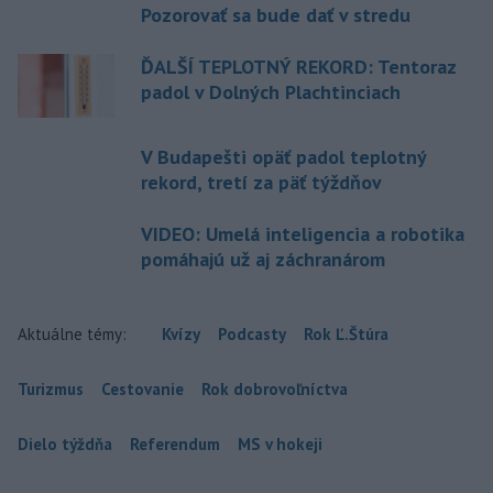
Pozorovať sa bude dať v stredu
ĎALŠÍ TEPLOTNÝ REKORD: Tentoraz
padol v Dolných Plachtinciach
V Budapešti opäť padol teplotný
rekord, tretí za päť týždňov
VIDEO: Umelá inteligencia a robotika
pomáhajú už aj záchranárom
Aktuálne témy:
Kvízy
Podcasty
Rok Ľ.Štúra
Turizmus
Cestovanie
Rok dobrovoľníctva
Dielo týždňa
Referendum
MS v hokeji