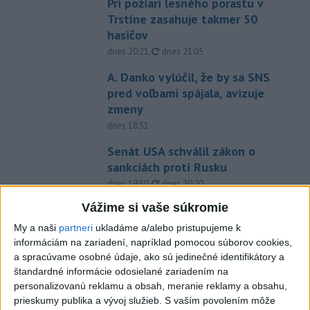
Pri požiari lesného porastu v
Trstíne zasahuje takmer 50
hasičov
aktualizované
dnes 20:21
,
dnes 21:05
A. Danko vylúčil, že by sa SNS
pred voľbami spájala, avizuje
zmeny
dnes 18:51
Senát USA schválil zákon o
sankciách proti Rusku
aktualizované
dnes 19:50
,
dnes 20:20
Vážime si vaše súkromie
Magyar o kandidátoch na post
prezidenta: Mená nebudú
My a naši
partneri
ukladáme a/alebo pristupujeme k
prekvapením
informáciám na zariadení, napríklad pomocou súborov cookies,
a spracúvame osobné údaje, ako sú jedinečné identifikátory a
dnes 17:31
štandardné informácie odosielané zariadením na
Románsky palác na Spišskom
personalizovanú reklamu a obsah, meranie reklamy a obsahu,
hrade sa podarilo staticky
prieskumy publika a vývoj služieb.
S vaším povolením môže