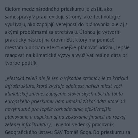
Cieľom medzinárodného prieskumu je zistiť, ako
samosprávy v praxi evidujú stromy, aké technológie
využívajú, ako zapájajú verejnosť do plánovania, ale aj s
akými problémami sa stretávajú. Úlohou je vytvoriť
praktický nástroj na úrovni EÚ, ktorý má pomôcť
mestám a obciam efektívnejšie plánovať údržbu, lepšie
reagovať na klimatické výzvy a využívať reálne dáta pri
tvorbe politík.
„
Mestská zeleň nie je len o výsadbe stromov, je to kritická
infraštruktúra, ktorá zvyšuje odolnosť našich miest voči
klimatickej zmene. Zapojenie slovenských obcí do tohto
európskeho prieskumu nám umožní získať dáta, ktoré sú
nevyhnutné pre lepšie rozhodovanie, efektívnejšie
plánovanie a napokon aj na získavanie financií na rozvoj
zelenej infraštruktúry
,“ uviedol vedecký pracovník
Geografického ústavu SAV Tomáš Goga. Do prieskumu sa