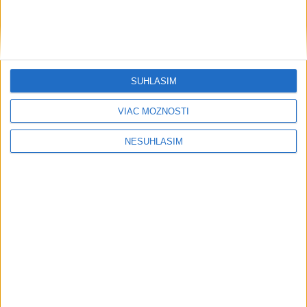
ŠTIBRAVÁ: Štvrté miesto v silnej
svetovej konkurencii je výborné
SÚHLASÍM
Šport
VIAC MOŽNOSTÍ
NESÚHLASÍM
....
....