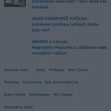
slovenským nárečiam? Tieto slová vás
potrápia
VEĽKÁ PREDPOVEĎ POČASIA:
Extrémne horúčavy ustúpili. Alebo
žeby nie?
HRABKO o výhode
Majerského:Mazurek a Laššáková majú
rovnakých voličov
Aktuálne témy:
Kvízy
Podcasty
Rok Ľ.Štúra
Turizmus
Cestovanie
Rok dobrovoľníctva
Dielo týždňa
Referendum
MS v hokeji
Komunálne voľby