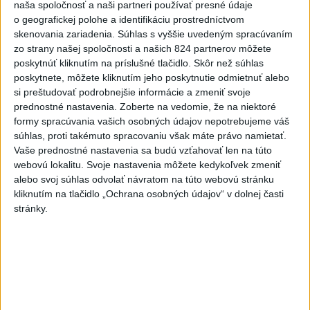
naša spoločnosť a naši partneri používať presné údaje
o geografickej polohe a identifikáciu prostredníctvom
Politika na sociálnych sieťach
skenovania zariadenia. Súhlas s vyššie uvedeným spracúvaním
zo strany našej spoločnosti a našich 824 partnerov môžete
poskytnúť kliknutím na príslušné tlačidlo. Skôr než súhlas
Zobraziť viac
Info
poskytnete, môžete kliknutím jeho poskytnutie odmietnuť alebo
si preštudovať podrobnejšie informácie a zmeniť svoje
prednostné nastavenia.
Zoberte na vedomie, že na niektoré
Najnovšie videá
Najsledovanejšie videá
formy spracúvania vašich osobných údajov nepotrebujeme váš
súhlas, proti takémuto spracovaniu však máte právo namietať.
Vaše prednostné nastavenia sa budú vzťahovať len na túto
🤍💙❤️ Takto bolo v Rožňave, zajtra
pokračujeme v Malac...
webovú lokalitu. Svoje nastavenia môžete kedykoľvek zmeniť
alebo svoj súhlas odvolať návratom na túto webovú stránku
včera 21:04
|
Mikulec Roman
|
858
zobrazení
kliknutím na tlačidlo „Ochrana osobných údajov“ v dolnej časti
stránky.
STRIEKAČKY NA HLAVE, HORALKY V
SÁLE.
včera 18:18
|
Danko Andrej
|
863
zobrazení
T. Gašpar: Matovičovo hnutie
pedofilov - deti zneužívaj...
včera 17:59
|
Smer - SSD
|
9000
zobrazení