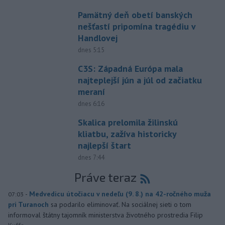
Pamätný deň obetí banských
nešťastí pripomína tragédiu v
Handlovej
dnes 5:15
C3S: Západná Európa mala
najteplejší jún a júl od začiatku
meraní
dnes 6:16
Skalica prelomila žilinskú
kliatbu, zažíva historicky
najlepší štart
dnes 7:44
Práve teraz
-
Medvedicu útočiacu v nedeľu (9. 8.) na 42-ročného muža
07:03
pri Turanoch
sa podarilo eliminovať. Na sociálnej sieti o tom
informoval štátny tajomník ministerstva životného prostredia Filip