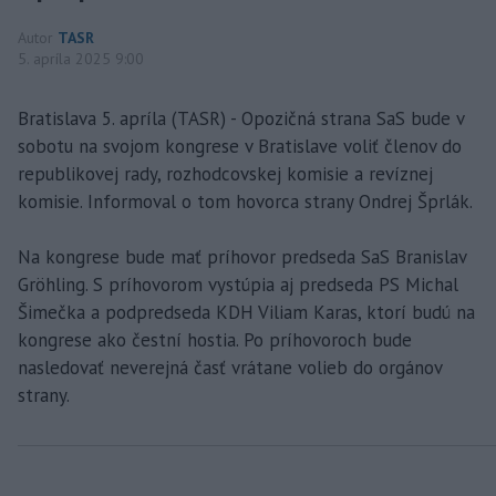
Autor
TASR
5. apríla 2025 9:00
Bratislava 5. apríla (TASR) - Opozičná strana SaS bude v
sobotu na svojom kongrese v Bratislave voliť členov do
republikovej rady, rozhodcovskej komisie a revíznej
komisie. Informoval o tom hovorca strany Ondrej Šprlák.
Na kongrese bude mať príhovor predseda SaS Branislav
Gröhling. S príhovorom vystúpia aj predseda PS Michal
Šimečka a podpredseda KDH Viliam Karas, ktorí budú na
kongrese ako čestní hostia. Po príhovoroch bude
nasledovať neverejná časť vrátane volieb do orgánov
strany.