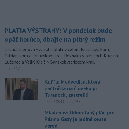
PLATIA VÝSTRAHY: V pondelok bude
opäť horúco, dbajte na pitný režim
Druhostupňová výstraha platí v celom Bratislavskom,
Nitrianskom a Trnavskom kraji. Rovnako v okresoch Krupina,
Lučenec a Veľký Krtíš v Banskobystrickom kraji.
dnes 7:17
Kuffa: Medvedicu, ktorá
zaútočila na človeka pri
Turanoch, zastrelili
aktualizované
dnes 7:03
,
dnes 7:35
Mladenov: Odmietaný plán pre
Pásmo Gazy je jediná cesta
vpred