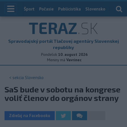
Index
Šport
Počasie
Publicistika
Slovensko
Zahranič
TERAZ
.SK
Spravodajský portál Tlačovej agentúry Slovenskej
republiky
Pondelok
10. august 2026
Meniny má
Vavrinec
< sekcia
Slovensko
SaS bude v sobotu na kongrese
voliť členov do orgánov strany
Zdieľaj na Facebooku