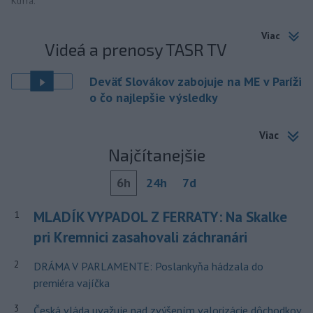
Kuffa.
Viac
Videá a prenosy TASR TV
Deväť Slovákov zabojuje na ME v Paríži
o čo najlepšie výsledky
Viac
Najčítanejšie
6h
24h
7d
MLADÍK VYPADOL Z FERRATY: Na Skalke
1
pri Kremnici zasahovali záchranári
2
DRÁMA V PARLAMENTE: Poslankyňa hádzala do
premiéra vajíčka
3
Česká vláda uvažuje nad zvýšením valorizácie dôchodkov