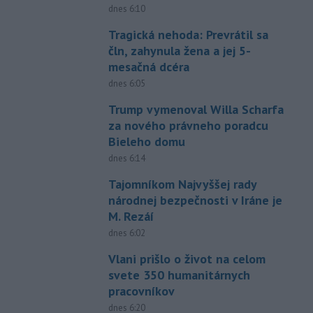
dnes 6:10
Tragická nehoda: Prevrátil sa
čln, zahynula žena a jej 5-
mesačná dcéra
dnes 6:05
Trump vymenoval Willa Scharfa
za nového právneho poradcu
Bieleho domu
dnes 6:14
Tajomníkom Najvyššej rady
národnej bezpečnosti v Iráne je
M. Rezáí
dnes 6:02
Vlani prišlo o život na celom
svete 350 humanitárnych
pracovníkov
dnes 6:20