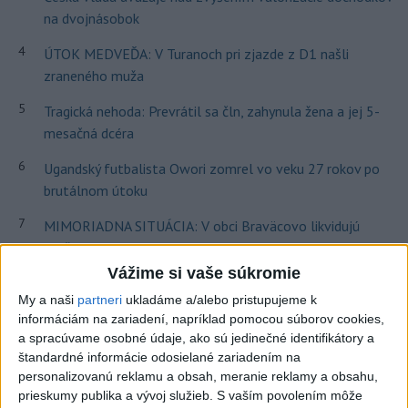
na dvojnásobok
4
ÚTOK MEDVEĎA: V Turanoch pri zjazde z D1 našli
zraneného muža
5
Tragická nehoda: Prevrátil sa čln, zahynula žena a jej 5-
mesačná dcéra
6
Ugandský futbalista Owori zomrel vo veku 27 rokov po
brutálnom útoku
7
MIMORIADNA SITUÁCIA: V obci Braväcovo likvidujú
zvyšky zhorených budov
Vážime si vaše súkromie
Najnovšie správy na Teraz.sk
My a naši
partneri
ukladáme a/alebo pristupujeme k
informáciám na zariadení, napríklad pomocou súborov cookies,
Vyhlásenia
a spracúvame osobné údaje, ako sú jedinečné identifikátory a
štandardné informácie odosielané zariadením na
Priame prenosy z Národnej rady SR
personalizovanú reklamu a obsah, meranie reklamy a obsahu,
prieskumy publika a vývoj služieb.
S vaším povolením môže