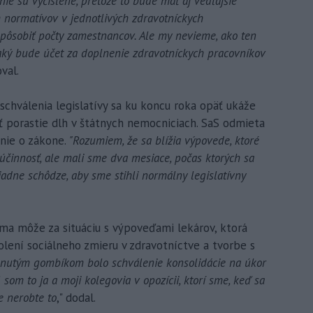
nie sú vyčíslené, pretože to bude mať aj vedľajšie
 normatívov v jednotlivých zdravotníckych
pôsobiť počty zamestnancov. Ale my nevieme, ako ten
ký bude účet za doplnenie zdravotníckych pracovníkov
val.
 schválenia legislatívy sa ku koncu roka opäť ukáže
ť porastie dlh v štátnych nemocniciach. SaS odmieta
anie o zákone.
"Rozumiem, že sa blížia výpovede, ktoré
činnosť, ale mali sme dva mesiace, počas ktorých sa
iadne schôdze, aby sme stihli normálny legislatívny
ama môže za situáciu s výpoveďami lekárov, ktorá
lení sociálneho zmieru v zdravotníctve a tvorbe s
pnutým gombíkom bolo schválenie konsolidácie na úkor
som to ja a moji kolegovia v opozícii, ktorí sme, keď sa
e nerobte to
," dodal.