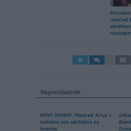
Preziden
neúčasť 
okrúhlom
nezodpo
Neprehliadnite
NOVÝ DOMOV: Medveď Artur z
Orbá
košickej zoo odchádza za
Blan
hranice
Duna