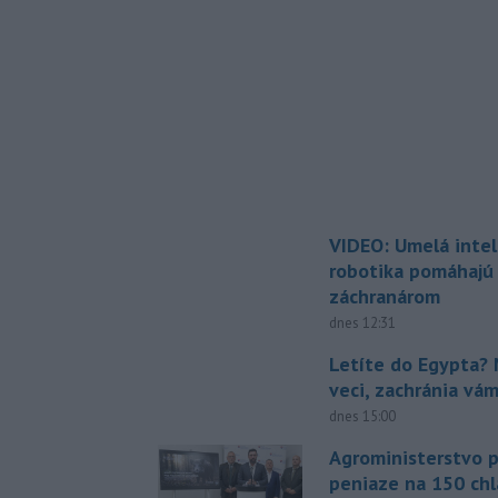
VIDEO: Umelá intel
robotika pomáhajú 
záchranárom
dnes 12:31
Letíte do Egypta? 
veci, zachránia vá
dnes 15:00
Agroministerstvo 
peniaze na 150 chl