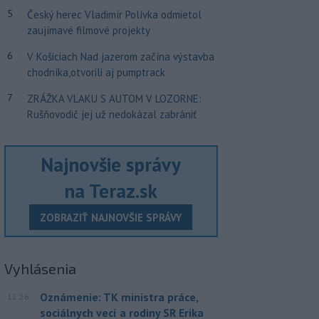
5
Český herec Vladimír Polívka odmietol
zaujímavé filmové projekty
6
V Košiciach Nad jazerom začína výstavba
chodníka,otvorili aj pumptrack
7
ZRÁŽKA VLAKU S AUTOM V LOZORNE:
Rušňovodič jej už nedokázal zabrániť
Najnovšie správy
na Teraz.sk
ZOBRAZIŤ NAJNOVŠIE SPRÁVY
Vyhlásenia
Oznámenie: TK ministra práce,
12:26
sociálnych vecí a rodiny SR Erika