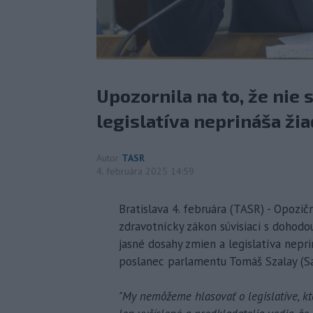
Upozornila na to, že nie
legislatíva neprináša žia
Autor
TASR
4. februára 2025 14:59
Bratislava 4. februára (TASR) - Opozi
zdravotnícky zákon súvisiaci s dohodo
jasné dosahy zmien a legislatíva nepri
poslanec parlamentu Tomáš Szalay (SaS
"My nemôžeme hlasovať o legislatíve, kt