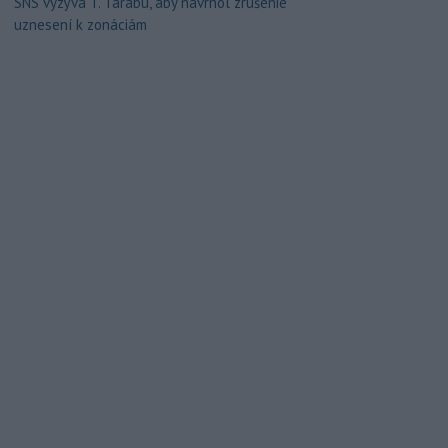
SNS vyzýva T. Tarabu, aby navrhol zrušenie
uznesení k zonáciám