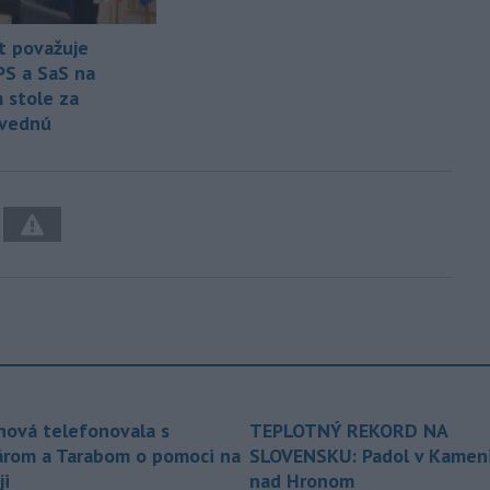
t považuje
PS a SaS na
 stole za
vednú
nová telefonovala s
TEPLOTNÝ REKORD NA
árom a Tarabom o pomoci na
SLOVENSKU: Padol v Kameni
ji
nad Hronom