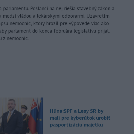
 parlamentu. Poslanci na nej riešia stavebný zákon a
ou medzi vládou a lekárskymi odborármi. Uzavretím
apsu nemocníc, ktorý hrozil pre výpovede viac ako
aby parlament do konca februára legislatívu prijal,
du z nemocníc.
Hlina:SPF a Lesy SR by
mali pre kyberútok urobiť
pasportizáciu majetku