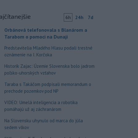
ajčítanejšie
6h
24h
7d
Orbánová telefonovala s Blanárom a
Tarabom o pomoci na Dunaji
Predstavitelia Mladého Hlasu podali trestné
oznámenie na I. Korčoka
Historik Zajac: Územie Slovenska bolo jadrom
poľsko-uhorských vzťahov
Taraba s Takáčom podpísali memorandum o
prechode pozemkov pod NP
VIDEO: Umelá inteligencia a robotika
pomáhajú už aj záchranárom
Na Slovensku uhynulo od marca do júla
sedem vlkov