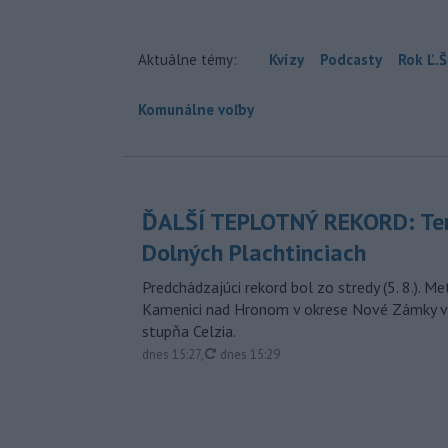
Aktuálne témy:
Kvízy
Podcasty
Rok Ľ.Š
Komunálne voľby
ĎALŠÍ TEPLOTNÝ REKORD: Ten
Dolných Plachtinciach
Predchádzajúci rekord bol zo stredy (5. 8.). M
Kamenici nad Hronom v okrese Nové Zámky v
stupňa Celzia.
aktualizované
dnes 15:27
,
dnes 15:29