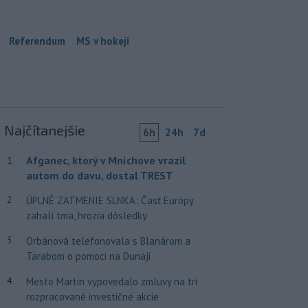
Referendum
MS v hokeji
Najčítanejšie
6h
24h
7d
Afganec, ktorý v Mníchove vrazil
1
autom do davu, dostal TREST
2
ÚPLNÉ ZATMENIE SLNKA: Časť Európy
zahalí tma, hrozia dôsledky
3
Orbánová telefonovala s Blanárom a
Tarabom o pomoci na Dunaji
4
Mesto Martin vypovedalo zmluvy na tri
rozpracované investičné akcie