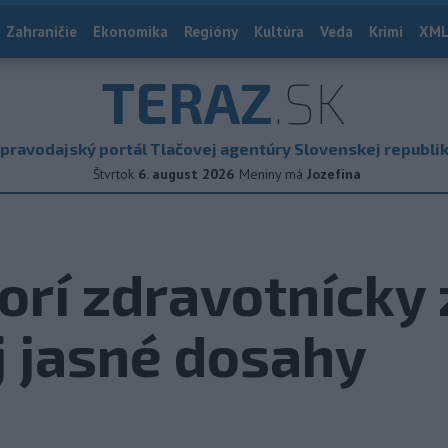
Zahraničie
Ekonomika
Regióny
Kultúra
Veda
Krimi
XML
TERAZ
.SK
pravodajský portál Tlačovej agentúry Slovenskej republi
Štvrtok
6. august 2026
Meniny má
Jozefína
rí zdravotnícky 
j jasné dosahy