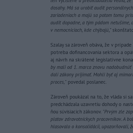
len vyčíslené a predkladatelia vedia, že 
dosahy. Má sa urobiť audit personálnych
zariadeniach a majú sa potom tomu pris
audit dopadne, a tým pádom netušíme, a
v nemocniciach, kde chýbajú
," skonštato
Szalay sa zároveň obáva, že v prípade
potreba dofinancovania sektora a opä
aj návrh na skrátené legislatívne kon
by mali od 1. marca znovu nadobudnúť ú
dali zákony prijímať. Mohli byť aj mimor
proces,
" povedal poslanec.
Zároveň poukázal na to, že vláda si s
predchádzala uzavretiu dohody o nasto
ňou súvisiacich zákonov.
"Prvým zle za
platov zdravotníckych pracovníkov. A bol 
hlasovalo o konsolidácii, upozorňovali, ž