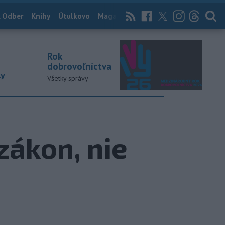
 Odber
Knihy
Útulkovo
Magazín
News Now
Archív
TASR
Rok
dobrovoľníctva
ky
Všetky správy
zákon, nie