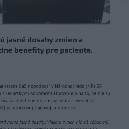
7
 sú jasné dosahy zmien a
dne benefity pre pacienta.
čná strana SaS nepodporí v Národnej rade (NR) SR
u s lekárskymi odborármi. Upozornila na to, že nie sú
náša žiadne benefity pre pacienta. Uviedol to
) na utorkovej tlačovej konferencii.
orá nemá jasné dosahy. Viaceré z nich nie sú vôbec ani