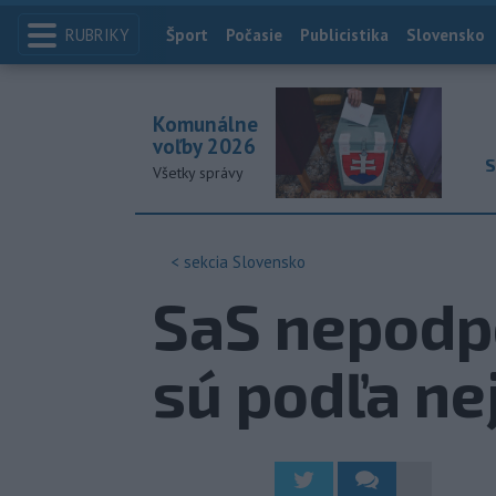
RUBRIKY
Index
Šport
Počasie
Publicistika
Slovensko
Komunálne
voľby 2026
S
Všetky správy
< sekcia
Slovensko
SaS nepodpo
sú podľa ne