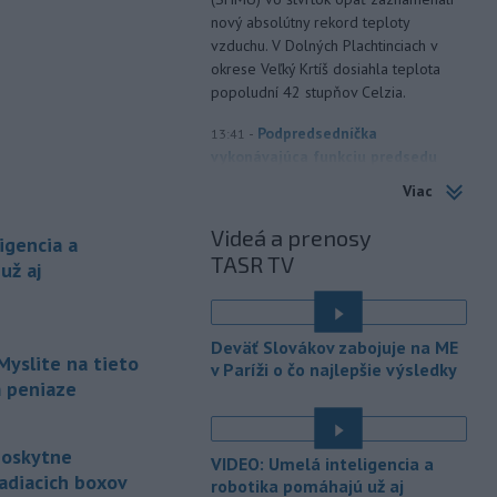
nový absolútny rekord teploty
vzduchu. V Dolných Plachtinciach v
okrese Veľký Krtíš dosiahla teplota
popoludní 42 stupňov Celzia.
-
Podpredsedníčka
13:41
vykonávajúca funkciu predsedu
maďarského
Národného
Viac
zhromaždenia Anikó Hallerová
Nagyová vo štvrtok oznámila, že v
Videá a prenosy
igencia a
súlade s návrhom poslaneckého klubu
TASR TV
už aj
vládnej strany Tisza rozhodne
zákonodarný zbor o novej hlave štátu
na budúci utorok.
Deväť Slovákov zabojuje na ME
-
Európska komisia (EK) sa
Myslite na tieto
13:31
v Paríži o čo najlepšie výsledky
pripravuje na možné dôsledky
m peniaze
úplného
zatmenia Slnka na výrobu
elektriny v Európskej únii.
poskytne
VIDEO: Umelá inteligencia a
-
Vlastníctvo a správa lesov v
13:24
adiacich boxov
robotika pomáhajú už aj
štyroch národných parkoch (NP),