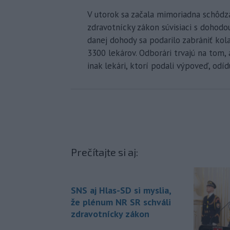
V utorok sa začala mimoriadna schôdza
zdravotnícky zákon súvisiaci s dohod
danej dohody sa podarilo zabrániť kol
3300 lekárov. Odborári trvajú na tom, 
inak lekári, ktorí podali výpoveď, odí
Prečítajte si aj:
SNS aj Hlas-SD si myslia,
že plénum NR SR schváli
zdravotnícky zákon