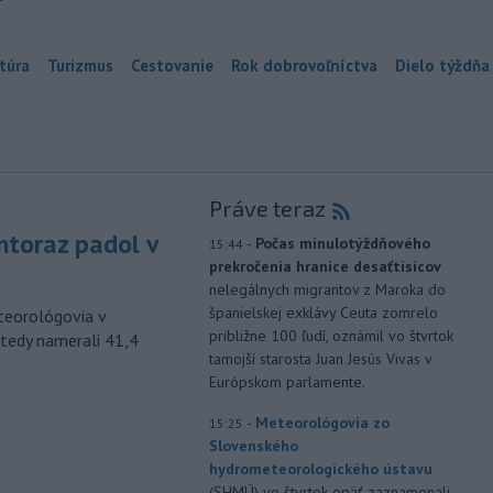
túra
Turizmus
Cestovanie
Rok dobrovoľníctva
Dielo týždňa
Práve teraz
toraz padol v
-
Počas minulotýždňového
15:44
prekročenia hranice desaťtisícov
nelegálnych migrantov z Maroka do
španielskej exklávy Ceuta zomrelo
eteorológovia v
približne 100 ľudí, oznámil vo štvrtok
tedy namerali 41,4
tamojší starosta Juan Jesús Vivas v
Európskom parlamente.
-
Meteorológovia zo
15:25
Slovenského
hydrometeorologického ústavu
(SHMÚ) vo štvrtok opäť zaznamenali