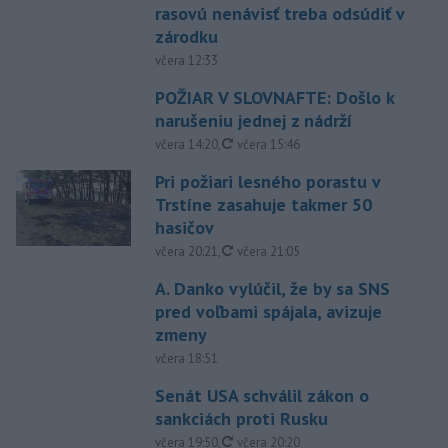
rasovú nenávisť treba odsúdiť v
zárodku
včera 12:33
POŽIAR V SLOVNAFTE: Došlo k
narušeniu jednej z nádrží
aktualizované
včera 14:20
,
včera 15:46
Pri požiari lesného porastu v
Trstíne zasahuje takmer 50
hasičov
aktualizované
včera 20:21
,
včera 21:05
A. Danko vylúčil, že by sa SNS
pred voľbami spájala, avizuje
zmeny
včera 18:51
Senát USA schválil zákon o
sankciách proti Rusku
aktualizované
včera 19:50
,
včera 20:20