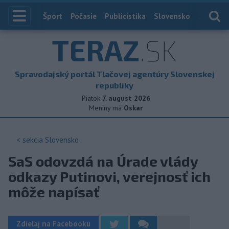
Index
Šport
Počasie
Publicistika
Slovensko
Zahranič
TERAZ
.SK
Spravodajský portál Tlačovej agentúry Slovenskej
republiky
Piatok
7. august 2026
Meniny má
Oskar
< sekcia
Slovensko
SaS odovzdá na Úrade vlády
odkazy Putinovi, verejnosť ich
môže napísať
Zdieľaj na Facebooku