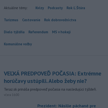
Aktuálne témy:
Kvízy
Podcasty
Rok Ľ.Štúra
Turizmus
Cestovanie
Rok dobrovoľníctva
Dielo týždňa
Referendum
MS v hokeji
Komunálne voľby
VEĽKÁ PREDPOVEĎ POČASIA: Extrémne
horúčavy ustúpili. Alebo žeby nie?
Teraz.sk prináša predpoveď počasia na nasledujúci týždeň.
včera 16:00
Prezident: Násilie páchané pre