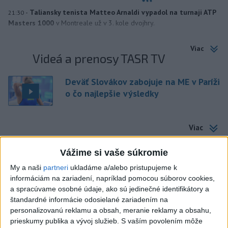
-
Taliansky tenista Matteo Arnaldi vypadol na turnaji ATP
21:30
Masters 1000
v Montreale už v 3. kole dvojhry.
Viac
Videá a prenosy TASR TV
Deväť Slovákov zabojuje na ME v Paríži
o čo najlepšie výsledky
Viac
Najčítanejšie
Vážime si vaše súkromie
6h
24h
7d
My a naši
partneri
ukladáme a/alebo pristupujeme k
informáciám na zariadení, napríklad pomocou súborov cookies,
ČIASTOČNÉ ZATMENIE SLNKA: Pozorovať
1
a spracúvame osobné údaje, ako sú jedinečné identifikátory a
sa bude dať v stredu
štandardné informácie odosielané zariadením na
personalizovanú reklamu a obsah, meranie reklamy a obsahu,
2
prieskumy publika a vývoj služieb.
S vaším povolením môže
V časti Košice-Krásna otvorili park pomenovaný po