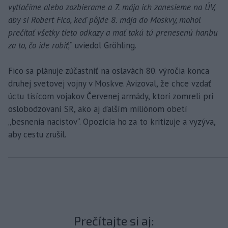
vytlačíme alebo zozbierame a 7. mája ich zanesieme na ÚV,
aby si Robert Fico, keď pôjde 8. mája do Moskvy, mohol
prečítať všetky tieto odkazy a mať takú tú prenesenú hanbu
za to, čo ide robiť,“
uviedol Gröhling.
Fico sa plánuje zúčastniť na oslavách 80. výročia konca
druhej svetovej vojny v Moskve. Avizoval, že chce vzdať
úctu tisícom vojakov Červenej armády, ktorí zomreli pri
oslobodzovaní SR, ako aj ďalším miliónom obetí
„besnenia nacistov“. Opozícia ho za to kritizuje a vyzýva,
aby cestu zrušil.
Prečítajte si aj: