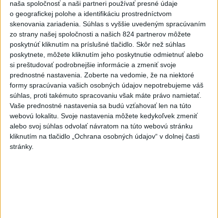
naša spoločnosť a naši partneri používať presné údaje
kňazovi Semivanovi
o geografickej polohe a identifikáciu prostredníctvom
3
skenovania zariadenia. Súhlas s vyššie uvedeným spracúvaním
POŽIAR V SLOVNAFTE: Došlo k narušeniu jednej z nádrží
zo strany našej spoločnosti a našich 824 partnerov môžete
4
Pri požiari lesného porastu v Trstíne zasahuje takmer 50
poskytnúť kliknutím na príslušné tlačidlo. Skôr než súhlas
poskytnete, môžete kliknutím jeho poskytnutie odmietnuť alebo
hasičov
si preštudovať podrobnejšie informácie a zmeniť svoje
5
VEĽKÁ PREDPOVEĎ POČASIA: Extrémne horúčavy
prednostné nastavenia.
Zoberte na vedomie, že na niektoré
formy spracúvania vašich osobných údajov nepotrebujeme váš
ustúpili. Alebo žeby nie?
súhlas, proti takémuto spracovaniu však máte právo namietať.
6
Fridrichová: Školy vyučujúce po novom musia mať
Vaše prednostné nastavenia sa budú vzťahovať len na túto
webovú lokalitu. Svoje nastavenia môžete kedykoľvek zmeniť
pripravené osnovy
alebo svoj súhlas odvolať návratom na túto webovú stránku
7
TRAGÉDIA NA DUNAJI: Muž sa išiel okúpať, z vody viac
kliknutím na tlačidlo „Ochrana osobných údajov“ v dolnej časti
stránky.
nevyšiel
Najnovšie správy na Teraz.sk
Vyhlásenia
Priame prenosy z Národnej rady SR