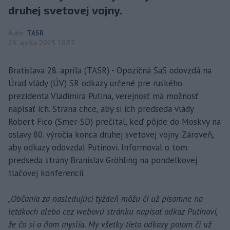
druhej svetovej vojny.
Autor
TASR
28. apríla 2025 10:37
Bratislava 28. apríla (TASR) - Opozičná SaS odovzdá na
Úrad vlády (ÚV) SR odkazy určené pre ruského
prezidenta Vladimira Putina, verejnosť má možnosť
napísať ich. Strana chce, aby si ich predseda vlády
Robert Fico (Smer-SD) prečítal, keď pôjde do Moskvy na
oslavy 80. výročia konca druhej svetovej vojny. Zároveň,
aby odkazy odovzdal Putinovi. Informoval o tom
predseda strany Branislav Gröhling na pondelkovej
tlačovej konferencii.
„Občania za nasledujúci týždeň môžu či už písomne na
letákoch alebo cez webovú stránku napísať odkaz Putinovi,
že čo si o ňom myslia. My všetky tieto odkazy potom či už