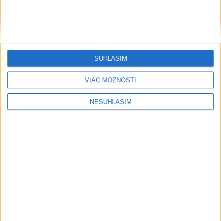
SÚHLASÍM
VIAC MOŽNOSTÍ
NESÚHLASÍM
....