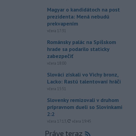
Magyar o kandidátoch na post
prezidenta: Mená nebudú
prekvapením
včera 17:31
Románsky palác na Spišskom
hrade sa podarilo staticky
zabezpečiť
včera 18:00
Slováci získali vo Vichy bronz,
Lacko: Rastú talentovaní hráči
včera 15:51
Slovenky remizovali v druhom
prípravnom dueli so Slovinkami
2:2
aktualizované
včera 17:13
,
včera 19:45
Práve teraz