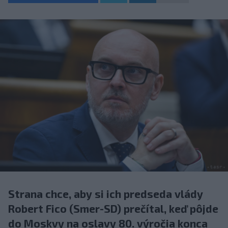
Strana chce, aby si ich predseda vlády
Robert Fico (Smer-SD) prečítal, keď pôjde
do Moskvy na oslavy 80. výročia konca