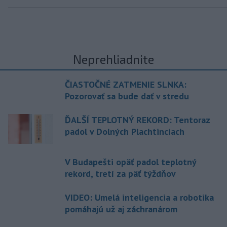
Neprehliadnite
ČIASTOČNÉ ZATMENIE SLNKA:
Pozorovať sa bude dať v stredu
ĎALŠÍ TEPLOTNÝ REKORD: Tentoraz
padol v Dolných Plachtinciach
V Budapešti opäť padol teplotný
rekord, tretí za päť týždňov
VIDEO: Umelá inteligencia a robotika
pomáhajú už aj záchranárom