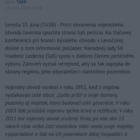
Autor
TASR
15. júna 2026 11:16
Levoča 15. júna (TASR) - Proti obnoveniu vojenského
obvodu Javorina spustila strana SaS petíciu. Na tlačovej
konferencii pri hranici bývalého obvodu v Levočskej
doline o tom informoval poslanec Národnej rady SR
Vladimír Ledecký (SaS) spolu s ďalšími členmi petičného
výboru. Zároveň vyzval verejnosť, aby sa tak zapojila do
obrany regiónu, jeho obyvateľov i vlastníkov pozemkov.
Vojenský obvod vznikol v roku 1952, keď z regiónu
vysťahovali celé obce. „
Ľudia prišli o svoje domovy,
pozemky aj majetok, ktorý budovali celé generácie. V roku
2003 štát prisľúbil nápravu týchto krívd a reštitúcie. V roku
2011 bol vojenský obvod zrušený. Teraz, po viac ako 15
rokoch však veľká časť vlastníkov stále nemá svoje majetky
vysporiadané a štát na ich pozemkoch ďalej hospodári. A