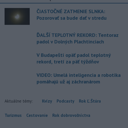
ČIASTOČNÉ ZATMENIE SLNKA:
Pozorovať sa bude dať v stredu
ĎALŠÍ TEPLOTNÝ REKORD: Tentoraz
padol v Dolných Plachtinciach
V Budapešti opäť padol teplotný
rekord, tretí za päť týždňov
VIDEO: Umelá inteligencia a robotika
pomáhajú už aj záchranárom
Aktuálne témy:
Kvízy
Podcasty
Rok Ľ.Štúra
Turizmus
Cestovanie
Rok dobrovoľníctva