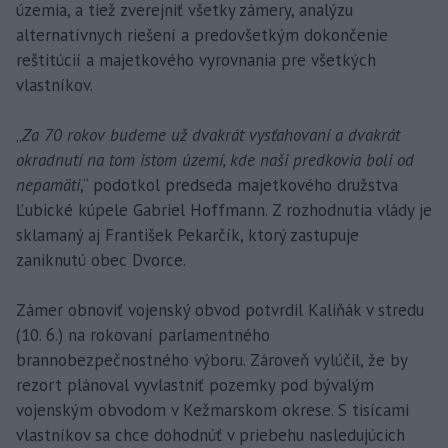
územia, a tiež zverejniť všetky zámery, analýzu
alternatívnych riešení a predovšetkým dokončenie
reštitúcií a majetkového vyrovnania pre všetkých
vlastníkov.
„
Za 70 rokov budeme už dvakrát vysťahovaní a dvakrát
okradnutí na tom istom území, kde naši predkovia boli od
nepamäti
,“ podotkol predseda majetkového družstva
Ľubické kúpele Gabriel Hoffmann. Z rozhodnutia vlády je
sklamaný aj František Pekarčík, ktorý zastupuje
zaniknutú obec Dvorce.
Zámer obnoviť vojenský obvod potvrdil Kaliňák v stredu
(10. 6.) na rokovaní parlamentného
brannobezpečnostného výboru. Zároveň vylúčil, že by
rezort plánoval vyvlastniť pozemky pod bývalým
vojenským obvodom v Kežmarskom okrese. S tisícami
vlastníkov sa chce dohodnúť v priebehu nasledujúcich