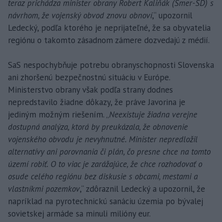
teraz prichádza minister obrany Robert Kaliňák (Smer-SD) s
návrhom, že vojenský obvod znovu obnoví
,“ upozornil
Ledecký, podľa ktorého je neprijateľné, že sa obyvatelia
regiónu o takomto zásadnom zámere dozvedajú z médií.
SaS nespochybňuje potrebu obranyschopnosti Slovenska
ani zhoršenú bezpečnostnú situáciu v Európe.
Ministerstvo obrany však podľa strany dodnes
nepredstavilo žiadne dôkazy, že práve Javorina je
jediným možným riešením. „
Neexistuje žiadna verejne
dostupná analýza, ktorá by preukázala, že obnovenie
vojenského obvodu je nevyhnutné. Minister nepredložil
alternatívy ani porovnania či plán, čo presne chce na tomto
území robiť. O to viac je zarážajúce, že chce rozhodovať o
osude celého regiónu bez diskusie s obcami, mestami a
vlastníkmi pozemkov
,“ zdôraznil Ledecký a upozornil, že
napríklad na pyrotechnickú sanáciu územia po bývalej
sovietskej armáde sa minuli milióny eur.