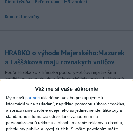
Dielo týždňa
Referendum
MS v hokeji
Komunálne voľby
HRABKO o výhode Majerského:Mazurek
a Laššáková majú rovnakých voličov
Podľa Hrabka sú z hľadiska podpory voličov najsilnejšími
kandidátmi na predsedu VÚC Majerský, Mazurek a Laššáková
(správa, PODCAST, VIDEO)
Vážime si vaše súkromie
dnes 6:00
My a naši
partneri
ukladáme a/alebo pristupujeme k
informáciám na zariadení, napríklad pomocou súborov cookies,
Od septembra sa AI gramotnosť
a spracúvame osobné údaje, ako sú jedinečné identifikátory a
stane súčasťou vzdelávania na
štandardné informácie odosielané zariadením na
ZŠ
personalizovanú reklamu a obsah, meranie reklamy a obsahu,
dnes 10:53
prieskumy publika a vývoj služieb.
S vaším povolením môže