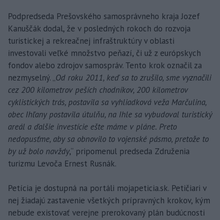
Podpredseda Prešovského samosprávneho kraja Jozef
Kanuščák dodal, že v posledných rokoch do rozvoja
turistickej a rekreačnej infraštruktúry v oblasti
investovali veľké množstvo peňazí, či už z európskych
fondov alebo zdrojov samospráv. Tento krok označil za
nezmyselný. „
Od roku 2011, keď sa to zrušilo, sme vyznačili
cez 200 kilometrov peších chodníkov, 200 kilometrov
cyklistických trás, postavila sa vyhliadková veža Marčulina,
obec Ihľany postavila útulňu, na Ihle sa vybudoval turistický
areál a ďalšie investície ešte máme v pláne. Preto
nedopusťme, aby sa obnovilo to vojenské pásmo, pretože to
by už bolo navždy
,“ pripomenul predseda Združenia
turizmu Levoča Ernest Rusnák.
Petícia je dostupná na portáli mojapeticia.sk. Petičiari v
nej žiadajú zastavenie všetkých prípravných krokov, kým
nebude existovať verejne prerokovaný plán budúcnosti