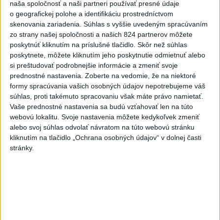
naša spoločnosť a naši partneri používať presné údaje
USA plánujú poskytnúť Kolumbii
o geografickej polohe a identifikáciu prostredníctvom
pomoc vo výške jednej miliardy
skenovania zariadenia. Súhlas s vyššie uvedeným spracúvaním
dolárov
zo strany našej spoločnosti a našich 824 partnerov môžete
dnes 10:02
poskytnúť kliknutím na príslušné tlačidlo. Skôr než súhlas
poskytnete, môžete kliknutím jeho poskytnutie odmietnuť alebo
Pekárka zachránila život svojim
si preštudovať podrobnejšie informácie a zmeniť svoje
zákazníkom, ktorí sa pár dní
prednostné nastavenia.
Zoberte na vedomie, že na niektoré
neukázali
formy spracúvania vašich osobných údajov nepotrebujeme váš
dnes 7:44
súhlas, proti takémuto spracovaniu však máte právo namietať.
Vaše prednostné nastavenia sa budú vzťahovať len na túto
ECDC: V Európe zaznamenali
webovú lokalitu. Svoje nastavenia môžete kedykoľvek zmeniť
241 prípadov nákazy
alebo svoj súhlas odvolať návratom na túto webovú stránku
západonílskou horúčkou
kliknutím na tlačidlo „Ochrana osobných údajov“ v dolnej časti
dnes 9:11
stránky.
Senát schválil Todda Blanchea
do funkcie ministra
spravodlivosti
dnes 10:49
Firmám chýbajú kvalifikovaní