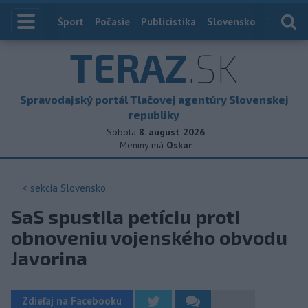
Index
Šport
Počasie
Publicistika
Slovensko
Zahranič
TERAZ
.SK
Spravodajský portál Tlačovej agentúry Slovenskej
republiky
Sobota
8. august 2026
Meniny má
Oskar
< sekcia
Slovensko
SaS spustila petíciu proti
obnoveniu vojenského obvodu
Javorina
Zdieľaj na Facebooku